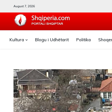
August 7, 2026
SHQIPERIA.COM
Kultura
Blogu i Udhëtarit
Politika
Shoqe
Blogu i ShqiperiaCom