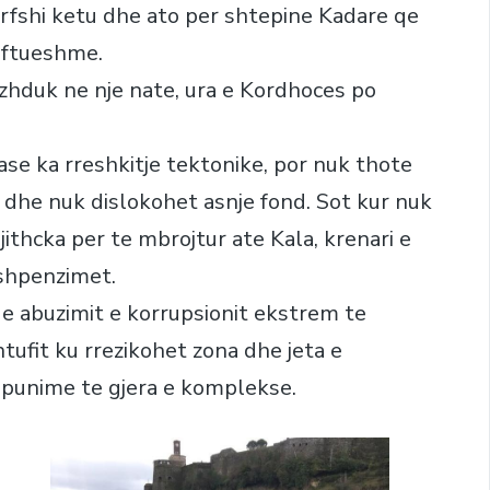
perfshi ketu dhe ato per shtepine Kadare qe
aftueshme.
zhduk ne nje nate, ura e Kordhoces po
ase ka rreshkitje tektonike, por nuk thote
e dhe nuk dislokohet asnje fond. Sot kur nuk
ithcka per te mbrojtur ate Kala, krenari e
 shpenzimet.
e abuzimit e korrupsionit ekstrem te
tufit ku rrezikohet zona dhe jeta e
 punime te gjera e komplekse.