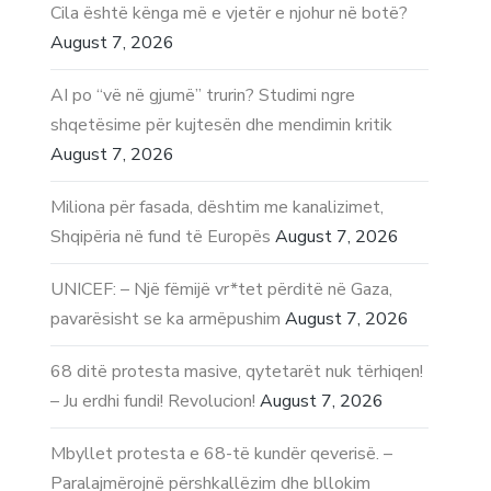
Cila është kënga më e vjetër e njohur në botë?
August 7, 2026
AI po “vë në gjumë” trurin? Studimi ngre
shqetësime për kujtesën dhe mendimin kritik
August 7, 2026
Miliona për fasada, dështim me kanalizimet,
Shqipëria në fund të Europës
August 7, 2026
UNICEF: – Një fëmijë vr*tet përditë në Gaza,
pavarësisht se ka armëpushim
August 7, 2026
68 ditë protesta masive, qytetarët nuk tërhiqen!
– Ju erdhi fundi! Revolucion!
August 7, 2026
Mbyllet protesta e 68-të kundër qeverisë. –
Paralajmërojnë përshkallëzim dhe bllokim