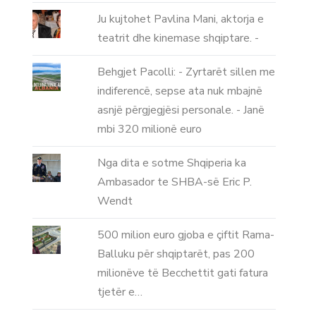
Ju kujtohet Pavlina Mani, aktorja e
teatrit dhe kinemase shqiptare. -
Behgjet Pacolli: - Zyrtarët sillen me
indiferencë, sepse ata nuk mbajnë
asnjë përgjegjësi personale. - Janë
mbi 320 milionë euro
Nga dita e sotme Shqiperia ka
Ambasador te SHBA-së Eric P.
Wendt
500 milion euro gjoba e çiftit Rama-
Balluku për shqiptarët, pas 200
milionëve të Becchettit gati fatura
tjetër e…