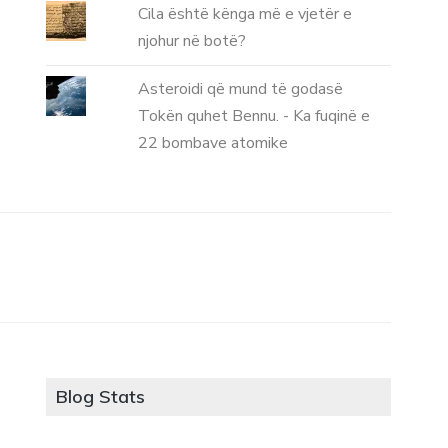
Cila është kënga më e vjetër e
njohur në botë?
Asteroidi që mund të godasë
Tokën quhet Bennu. - Ka fuqinë e
22 bombave atomike
Blog Stats