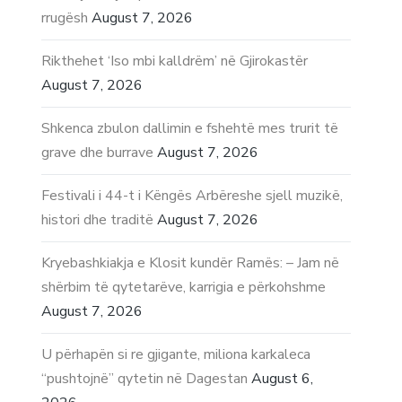
rrugësh
August 7, 2026
Rikthehet ‘Iso mbi kalldrëm’ në Gjirokastër
August 7, 2026
Shkenca zbulon dallimin e fshehtë mes trurit të
grave dhe burrave
August 7, 2026
Festivali i 44-t i Këngës Arbëreshe sjell muzikë,
histori dhe traditë
August 7, 2026
Kryebashkiakja e Klosit kundër Ramës: – Jam në
shërbim të qytetarëve, karrigia e përkohshme
August 7, 2026
U përhapën si re gjigante, miliona karkaleca
“pushtojnë” qytetin në Dagestan
August 6,