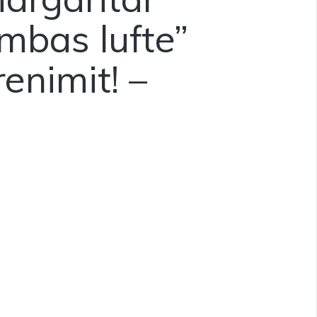
 mbas lufte”
enimit! –