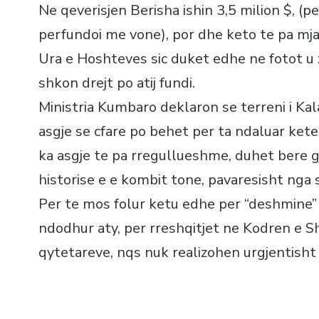
Ne qeverisjen Berisha ishin 3,5 milion $, (
perfundoi me vone), por dhe keto te pa mj
Ura e Hoshteves sic duket edhe ne fotot u 
shkon drejt po atij fundi.
Ministria Kumbaro deklaron se terreni i Kal
asgje se cfare po behet per ta ndaluar ket
ka asgje te pa rregullueshme, duhet bere gj
historise e e kombit tone, pavaresisht nga
Per te mos folur ketu edhe per “deshmine” 
ndodhur aty, per rreshqitjet ne Kodren e Sh
qytetareve, nqs nuk realizohen urgjentisht