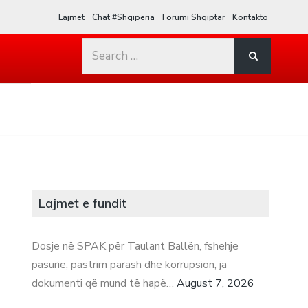
Lajmet
Chat #Shqiperia
Forumi Shqiptar
Kontakto
Search
for:
Lajmet e fundit
Dosje në SPAK për Taulant Ballën, fshehje
pasurie, pastrim parash dhe korrupsion, ja
dokumenti që mund të hapë…
August 7, 2026