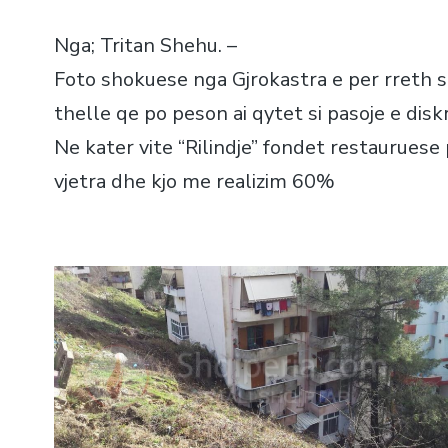
Nga; Tritan Shehu. –
Foto shokuese nga Gjrokastra e per rreth saj
thelle qe po peson ai qytet si pasoje e disk
Ne kater vite “Rilindje” fondet restauruese
vjetra dhe kjo me realizim 60%