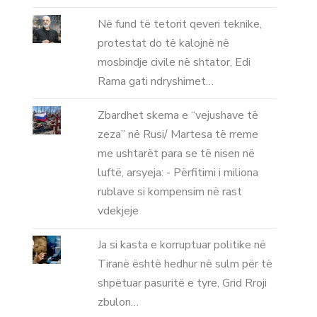
Në fund të tetorit qeveri teknike,
protestat do të kalojnë në
mosbindje civile në shtator, Edi
Rama gati ndryshimet…
Zbardhet skema e “vejushave të
zeza” në Rusi/ Martesa të rreme
me ushtarët para se të nisen në
luftë, arsyeja: - Përfitimi i miliona
rublave si kompensim në rast
vdekjeje
Ja si kasta e korruptuar politike në
Tiranë është hedhur në sulm për të
shpëtuar pasuritë e tyre, Grid Rroji
zbulon…