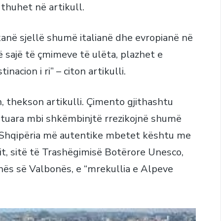
thuhet në artikull.
 kanë sjellë shumë italianë dhe evropianë në
ë sajë të çmimeve të ulëta, plazhet e
acion i ri” – citon artikulli.
n, thekson artikulli. Çimento gjithashtu
tuara mbi shkëmbinjtë rrezikojnë shumë
. Shqipëria më autentike mbetet kështu me
it, sitë të Trashëgimisë Botërore Unesco,
ës së Valbonës, e “mrekullia e Alpeve