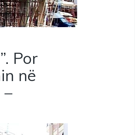
”. Por
in në
 –