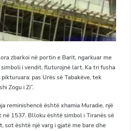
Vlora zbarkoi në portin e Barit, ngarkuar me
imboli i vendit, fluturojnë lart. Ka tri fusha
 pikturuara: pas Urës së Tabakëve, tek
i Zogu i Zi”.
tmja reminishencë është xhamia Muradie, një
 në 1537. Blloku është simbol i Tiranës së
t, sot është një varg i gjatë me bare dhe