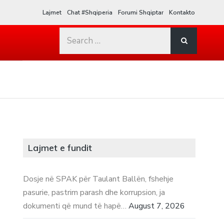
Lajmet
Chat #Shqiperia
Forumi Shqiptar
Kontakto
Search
for:
Lajmet e fundit
Dosje në SPAK për Taulant Ballën, fshehje
pasurie, pastrim parash dhe korrupsion, ja
dokumenti që mund të hapë…
August 7, 2026