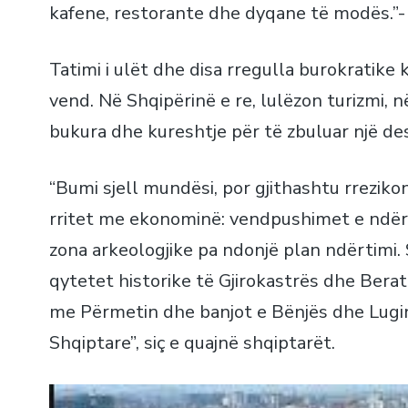
kafene, restorante dhe dyqane të modës.”- 
Tatimi i ulët dhe disa rregulla burokratike
vend. Në Shqipërinë e re, lulëzon turizmi, n
bukura dhe kureshtje për të zbuluar një destin
“Bumi sjell mundësi, por gjithashtu rreziko
rritet me ekonominë: vendpushimet e ndër
zona arkeologjike pa ndonjë plan ndërtimi
qytetet historike të Gjirokastrës dhe Berat
me Përmetin dhe banjot e Bënjës dhe Lugin
Shqiptare”, siç e quajnë shqiptarët.