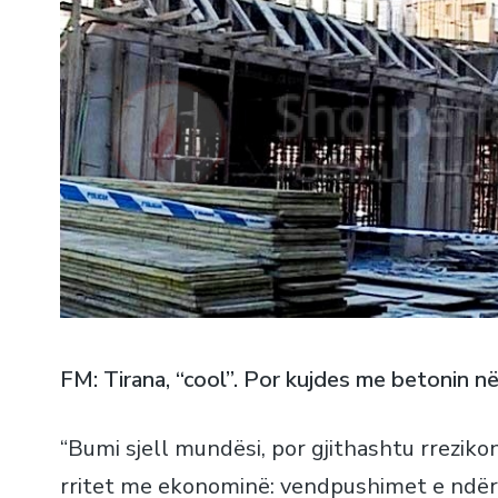
FM: Tirana, “cool”. Por kujdes me betonin në
“Bumi sjell mundësi, por gjithashtu rreziko
rritet me ekonominë: vendpushimet e ndër