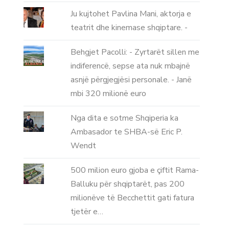
Ju kujtohet Pavlina Mani, aktorja e
teatrit dhe kinemase shqiptare. -
Behgjet Pacolli: - Zyrtarët sillen me
indiferencë, sepse ata nuk mbajnë
asnjë përgjegjësi personale. - Janë
mbi 320 milionë euro
Nga dita e sotme Shqiperia ka
Ambasador te SHBA-së Eric P.
Wendt
500 milion euro gjoba e çiftit Rama-
Balluku për shqiptarët, pas 200
milionëve të Becchettit gati fatura
tjetër e…