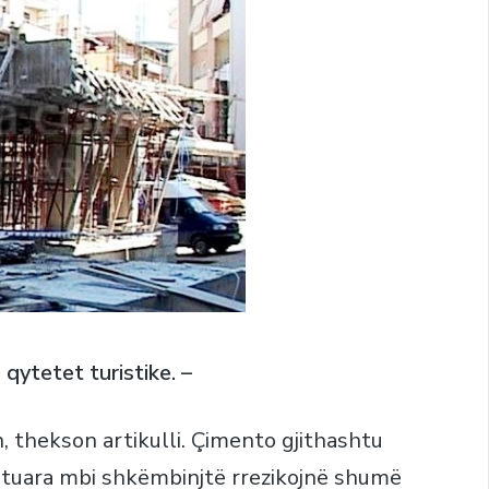
 qytetet turistike. –
n, thekson artikulli. Çimento gjithashtu
tuara mbi shkëmbinjtë rrezikojnë shumë