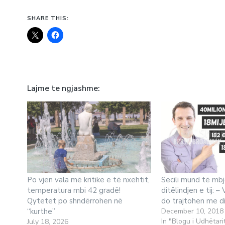
SHARE THIS:
Lajme te ngjashme
Po vjen vala më kritike e të nxehtit,
Secili mund të mbj
temperatura mbi 42 gradë!
ditëlindjen e tij: –
Qytetet po shndërrohen në
do trajtohen me di
“kurthe”
December 10, 2018
In "Blogu i Udhëtari
July 18, 2026