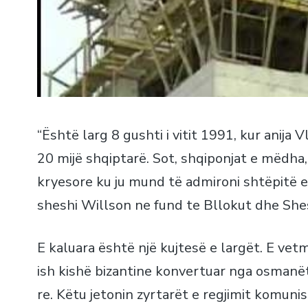
“Është larg 8 gushti i vitit 1991, kur anija 
20 mijë shqiptarë. Sot, shqiponjat e mëdha, s
kryesore ku ju mund të admironi shtëpitë e
sheshi Willson ne fund te Bllokut dhe Shesh
E kaluara është një kujtesë e largët. E ve
ish kishë bizantine konvertuar nga osmanët
re. Këtu jetonin zyrtarët e regjimit komunis