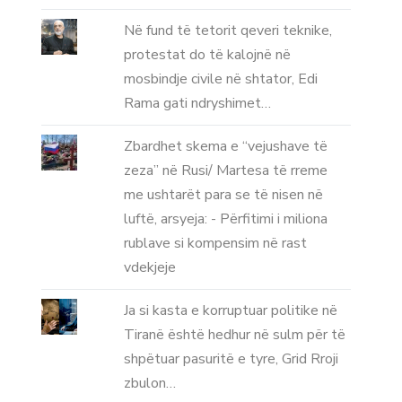
Në fund të tetorit qeveri teknike,
protestat do të kalojnë në
mosbindje civile në shtator, Edi
Rama gati ndryshimet…
Zbardhet skema e “vejushave të
zeza” në Rusi/ Martesa të rreme
me ushtarët para se të nisen në
luftë, arsyeja: - Përfitimi i miliona
rublave si kompensim në rast
vdekjeje
Ja si kasta e korruptuar politike në
Tiranë është hedhur në sulm për të
shpëtuar pasuritë e tyre, Grid Rroji
zbulon…