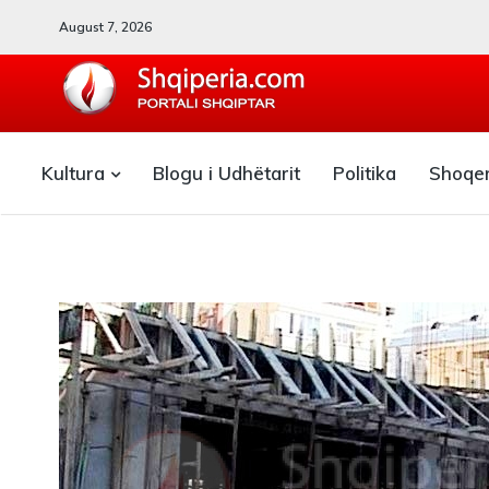
August 7, 2026
SHQIPERIA.COM
Kultura
Blogu i Udhëtarit
Politika
Shoqe
Blogu i ShqiperiaCom