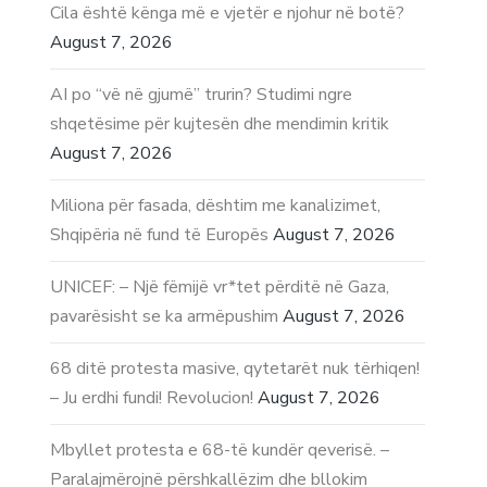
Cila është kënga më e vjetër e njohur në botë?
August 7, 2026
AI po “vë në gjumë” trurin? Studimi ngre
shqetësime për kujtesën dhe mendimin kritik
August 7, 2026
Miliona për fasada, dështim me kanalizimet,
Shqipëria në fund të Europës
August 7, 2026
UNICEF: – Një fëmijë vr*tet përditë në Gaza,
pavarësisht se ka armëpushim
August 7, 2026
68 ditë protesta masive, qytetarët nuk tërhiqen!
– Ju erdhi fundi! Revolucion!
August 7, 2026
Mbyllet protesta e 68-të kundër qeverisë. –
Paralajmërojnë përshkallëzim dhe bllokim