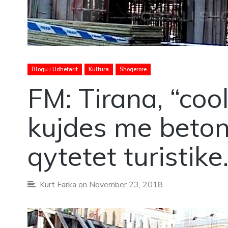
Blogu i Udhëtarit
Kultura
Shoqerore
FM: Tirana, “cool
kujdes me beton
qytetet turistike.
Kurt Farka
on November 23, 2018