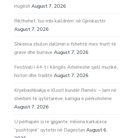
rrugësh
August 7, 2026
Rikthehet ‘Iso mbi kalldrëm’ në Gjirokastër
August 7, 2026
Shkenca zbulon dallimin e fshehtë mes trurit të
grave dhe burrave
August 7, 2026
Festivali i 44-t i Këngës Arbëreshe sjell muzikë,
histori dhe traditë
August 7, 2026
Kryebashkiakja e Klosit kundër Ramës: – Jam në
shërbim të qytetarëve, karrigia e përkohshme
August 7, 2026
U përhapën si re gjigante, miliona karkaleca
“pushtojnë” qytetin në Dagestan
August 6,