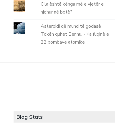
Cila është kënga më e vjetër e
njohur në botë?
Asteroidi që mund të godasë
Tokën quhet Bennu. - Ka fuqinë e
22 bombave atomike
Blog Stats