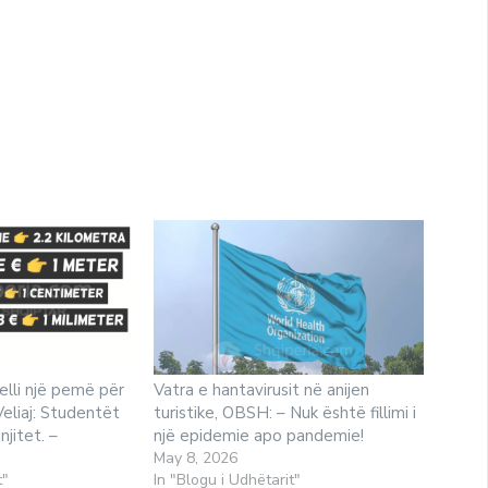
elli një pemë për
Vatra e hantavirusit në anijen
 Veliaj: Studentët
turistike, OBSH: – Nuk është fillimi i
njitet. –
një epidemie apo pandemie!
May 8, 2026
t"
In "Blogu i Udhëtarit"