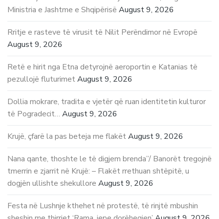
Ministria e Jashtme e Shqipërisë
August 9, 2026
Rritje e rasteve të virusit të Nilit Perëndimor në Evropë
August 9, 2026
Retë e hirit nga Etna detyrojnë aeroportin e Katanias të
pezullojë fluturimet
August 9, 2026
Dollia mokrare, tradita e vjetër që ruan identitetin kulturor
të Pogradecit…
August 9, 2026
Krujë, çfarë la pas beteja me flakët
August 9, 2026
Nana qante, thoshte le të digjem brenda”/ Banorët tregojnë
tmerrin e zjarrit në Krujë: – Flakët rrethuan shtëpitë, u
dogjën ullishte shekullore
August 9, 2026
Festa në Lushnje kthehet në protestë, të rinjtë mbushin
sheshin me thirrjet ‘Rama, jepe dorëheqjen’
August 9, 2026