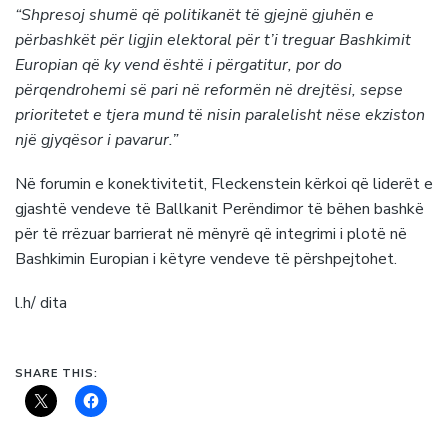
“Shpresoj shumë që politikanët të gjejnë gjuhën e
përbashkët për ligjin elektoral për t’i treguar Bashkimit
Europian që ky vend është i përgatitur, por do
përqendrohemi së pari në reformën në drejtësi, sepse
prioritetet e tjera mund të nisin paralelisht nëse ekziston
një gjyqësor i pavarur.”
Në forumin e konektivitetit, Fleckenstein kërkoi që liderët e
gjashtë vendeve të Ballkanit Perëndimor të bëhen bashkë
për të rrëzuar barrierat në mënyrë që integrimi i plotë në
Bashkimin Europian i këtyre vendeve të përshpejtohet.
l.h/ dita
SHARE THIS: