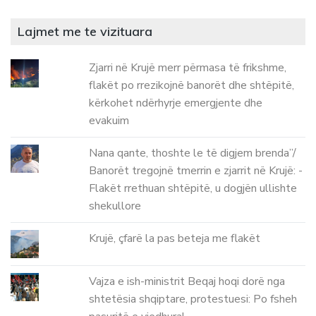
Lajmet me te vizituara
Zjarri në Krujë merr përmasa të frikshme,
flakët po rrezikojnë banorët dhe shtëpitë,
kërkohet ndërhyrje emergjente dhe
evakuim
Nana qante, thoshte le të digjem brenda”/
Banorët tregojnë tmerrin e zjarrit në Krujë: -
Flakët rrethuan shtëpitë, u dogjën ullishte
shekullore
Krujë, çfarë la pas beteja me flakët
Vajza e ish-ministrit Beqaj hoqi dorë nga
shtetësia shqiptare, protestuesi: Po fsheh