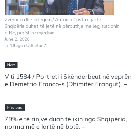
Zvërneci dhe Integrimi/ Antonio Costa i qartë:
Shqipëria duhet të jetë në përputhje me legjislacionin
e BE, përfshirë mjedisin
June 2, 2026
In "Blogu i Udhëtarit"
Next
Viti 1584 / Portreti i Skënderbeut në veprën
e Demetrio Franco-s (Dhimitër Frangut). –
Previous
79% e të rinjve duan të ikin nga Shqipëria,
norma më e lartë në botë. –