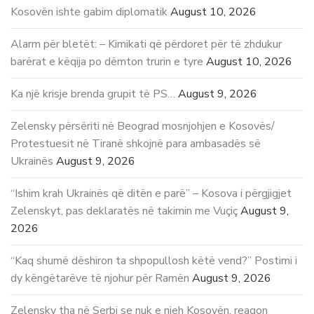
Kosovën ishte gabim diplomatik
August 10, 2026
Alarm për bletët: – Kimikati që përdoret për të zhdukur
barërat e këqija po dëmton trurin e tyre
August 10, 2026
Ka një krisje brenda grupit të PS…
August 9, 2026
Zelensky përsëriti në Beograd mosnjohjen e Kosovës/
Protestuesit në Tiranë shkojnë para ambasadës së
Ukrainës
August 9, 2026
“Ishim krah Ukrainës që ditën e parë” – Kosova i përgjigjet
Zelenskyt, pas deklaratës në takimin me Vuçiç
August 9,
2026
“Kaq shumë dëshiron ta shpopullosh këtë vend?” Postimi i
dy këngëtarëve të njohur për Ramën
August 9, 2026
Zelensky tha në Serbi se nuk e njeh Kosovën, reagon