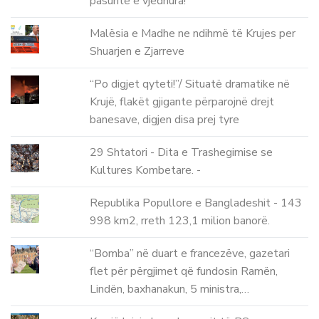
pasuritë e vjedhura!
Malësia e Madhe ne ndihmë të Krujes per
Shuarjen e Zjarreve
“Po digjet qyteti!”/ Situatë dramatike në
Krujë, flakët gjigante përparojnë drejt
banesave, digjen disa prej tyre
29 Shtatori - Dita e Trashegimise se
Kultures Kombetare. -
Republika Popullore e Bangladeshit - 143
998 km2, rreth 123,1 milion banorë.
“Bomba” në duart e francezëve, gazetari
flet për përgjimet që fundosin Ramën,
Lindën, baxhanakun, 5 ministra,…