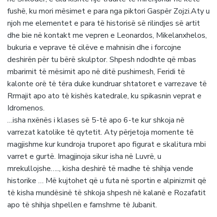
fushë, ku mori mësimet e para nga piktori Gaspër Zojzi.Aty u
njoh me elementet e para të historisë së rilindjes së artit
dhe bie në kontakt me vepren e Leonardos, Mikelanxhelos,
bukuria e veprave të cilëve e mahnisin dhe i forcojne
deshirën për tu bërë skulptor. Shpesh ndodhte që mbas
mbarimit të mësimit apo në ditë pushimesh, Feridi të
kalonte orë të tëra duke kundruar shtatoret e varrezave të
Rrmajit apo ato të kishës katedrale, ku spikasnin veprat e
Idromenos.
…isha nxënës i klases së 5-të apo 6-te kur shkoja në
varrezat katolike të qytetit. Aty përjetoja momente të
magjishme kur kundroja truporet apo figurat e skalitura mbi
varret e gurtë. Imagjinoja sikur isha në Luvrë, u
mrekullojshe….., kisha deshirë të madhe të shihja vende
historike … Më kujtohet që u futa në sportin e alpinizmit që
të kisha mundësinë të shkoja shpesh në kalanë e Rozafatit
apo të shihja shpellen e famshme të Jubanit.