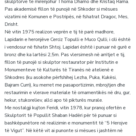
skulptorve të mirënjohur Thoma Dhamo dhe Kristaq Rama.
Pas akademisë fillon të punojë në Shkoder si mësues
vizatimi në Komunen e Postripës, në fshatrat Dragoc, Mes,
Drisht.
Në vitin 1975 realizon veprën e tij të parë madhore,
Lapidarin e heronjëve Cerciz Topulli e Muco Qulli, i cili është
i vendosur në fshatin Shtoj. Lapidari është i punuar në gurë e
bronz dhe ka lartësi 2,5m. Pas vlersimesh në arritjet e tij,
fillon të punojë si skulptor restaurator për Institutin e
Monumenteve të Kulturës të Tiranës në atelienë e
Shkodres (ku asokohe përfshihej Lezha, Puka, Kukësi,
Bajram Curri), ku merret me pasaportizimin, mbrojtjen dhe
restaurimin e vlerave materiale të ornamentikës në dru, gur,
hekur, stukoreliev, allci apo të pikturës murale.
Me nostalgji kujton Feridi, vitin 1978, kur pranoj ofertën e
Skulptorit të Popullit Shaban Hadëri për të punuar si
bashkëpunëtore në realizimin e monumentit të “5 Herojve
të Vigut”. Në këtë vit ai punonte si mësues i jashtëm në