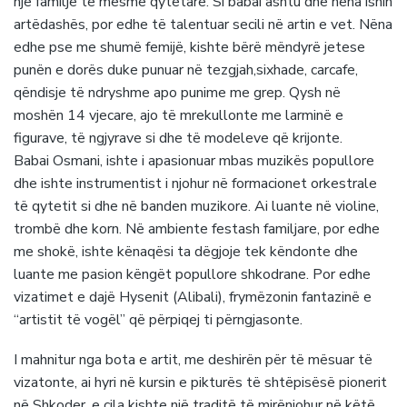
një familje të mesme qytetare. Si babai ashtu dhe nëna ishin
artëdashës, por edhe të talentuar secili në artin e vet. Nëna
edhe pse me shumë femijë, kishte bërë mëndyrë jetese
punën e dorës duke punuar në tezgjah,sixhade, carcafe,
qëndisje të ndryshme apo punime me grep. Qysh në
moshën 14 vjecare, ajo të mrekullonte me larminë e
figurave, të ngjyrave si dhe të modeleve që krijonte.
Babai Osmani, ishte i apasionuar mbas muzikës popullore
dhe ishte instrumentist i njohur në formacionet orkestrale
të qytetit si dhe në banden muzikore. Ai luante në violine,
trombë dhe korn. Në ambiente festash familjare, por edhe
me shokë, ishte kënaqësi ta dëgjoje tek këndonte dhe
luante me pasion këngët popullore shkodrane. Por edhe
vizatimet e dajë Hysenit (Alibali), frymëzonin fantazinë e
“artistit të vogël” që përpiqej ti përngjasonte.
I mahnitur nga bota e artit, me deshirën për të mësuar të
vizatonte, ai hyri në kursin e pikturës të shtëpisësë pionerit
në Shkoder, e cila kishte një traditë të mirënjohur në këtë