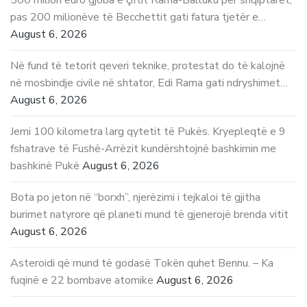
500 milion euro gjoba e çiftit Rama-Balluku për shqiptarët,
pas 200 milionëve të Becchettit gati fatura tjetër e…
August 6, 2026
Në fund të tetorit qeveri teknike, protestat do të kalojnë
në mosbindje civile në shtator, Edi Rama gati ndryshimet…
August 6, 2026
Jemi 100 kilometra larg qytetit të Pukës. Kryepleqtë e 9
fshatrave të Fushë-Arrëzit kundërshtojnë bashkimin me
bashkinë Pukë
August 6, 2026
Bota po jeton në “borxh”, njerëzimi i tejkaloi të gjitha
burimet natyrore që planeti mund të gjenerojë brenda vitit
August 6, 2026
Asteroidi që mund të godasë Tokën quhet Bennu. – Ka
fuqinë e 22 bombave atomike
August 6, 2026