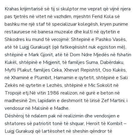
Krahas krijimtarisë së tij si skulptor me veprat që vijnë njera
pas tjetrës në vitet në vazhdim, mjeshtri Ferid Kola së
bashku me një staf të specializuar kolegësh, kryen punime
restauruese në banesa muzeale dhe kulti në qytetin e
Shkodres ku mund të vecojmë: Shtepinë e Pashko Vasës,
atë të Luigj Gurakuqit (që fatkeqësisht nuk egziston më),
shtëpinë e Mark Gjonit, atë të Dom Ndre Mjedës në fshatin
Kukël, shtëpinë e Migjenit, të familjes Suma, Dabërdaku,
Myfti Plakut, familjes Ceka, Xhevat Repishtit, Oso Kukës,
në Xhaminë e Plumbit, Hamamin e qytetit, shtëpinë e Sali
Zekës në qytetin e Lezhës, shtëpinë e Mic Sokolit në
Tropojë etj.Në vitin 1986 realizon, në gurë e beton në
madhesinë 2m, lapidarin e deshmorit të lirisë Zef Martini, i
vendosur në Malsinë e Madhe.
Dëshëroj të ndalem pak në realizimin dhe vendosjen e
shtatores së patriotit tonë të shquar, Heroit të Kombit –
Luigj Gurakuqi që lartësohet në sheshin qëndror të