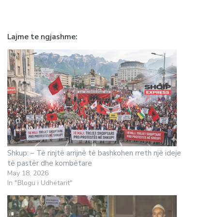
Lajme te ngjashme
Shkup: – Të rinjtë arrijnë të bashkohen rreth një ideje
të pastër dhe kombëtare
May 18, 2026
In "Blogu i Udhëtarit"