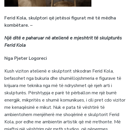
Ferid Kola, skulptori që jetësoi figurat më të mëdha
kombëtare. –
Një ditë e paharuar në atelienë e mjeshtrit të skulpturës
Ferid Kola
Nga Pjeter Logoreci
Kush viziton atelienë e skulptorit shkodran Ferid Kola,
befasohet nga bukuria dhe shumëllojshmeria e figurave të
krijuara me teknika nga më të ndryshmet që njeh arti i
skulpturës. Përshtypja e parë të përballon me një burrë
energjik, mikpritës e shumë komunikues, i cili pret cdo vizitor
me kenaqësinë e mikut. Nuk e pata të vështirë të
ambientohem menjëherë me shoqërinë e skulptorit Ferid
Kola, por edhe me ambientin artistik që më rrethonte. Më
mjaftoj një vështrim për rreth studios, që nëpermes