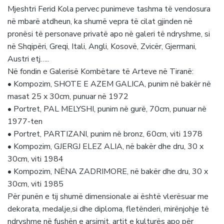
Mjeshtri Ferid Kola pervec punimeve tashma të vendosura
në mbarë atdheun, ka shumë vepra të cilat gjinden në
pronësi të personave privatë apo në galeri të ndryshme, si
në Shqipëri, Greqi, Itali, Angli, Kosovë, Zvicër, Gjermani,
Austri etj…..
Në fondin e Galerisë Kombëtare të Arteve në Tiranë:
• Kompozim, SHOTE E AZEM GALICA, punim në bakër në
masat 25 x 30cm, punuar në 1972
• Portret, PAL MELYSHI, punim në gurë, 70cm, punuar në
1977-ten
• Portret, PARTIZANI, punim në bronz, 60cm, viti 1978
• Kompozim, GJERGJ ELEZ ALIA, në bakër dhe dru, 30 x
30cm, viti 1984
• Kompozim, NËNA ZADRIMORE, në bakër dhe dru, 30 x
30cm, viti 1985
Për punën e tij shumë dimensionale ai është vlerësuar me
dekorata, medalje,si dhe diploma, fletënderi, mirënjohje të
ndryshme në fushën e arsimit, artit e kulturës apo për