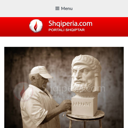
Menu
SHQIPERIA.COM
Blogu i ShqiperiaCom