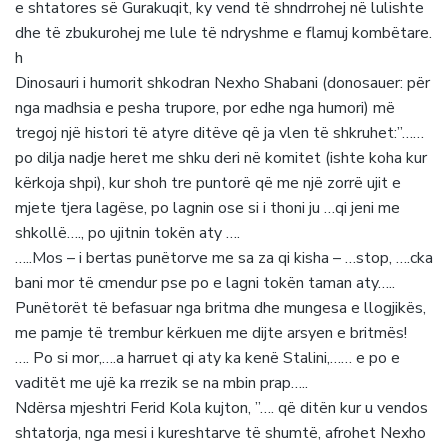
e shtatores së Gurakuqit, ky vend të shndrrohej në lulishte
dhe të zbukurohej me lule të ndryshme e flamuj kombëtare.
h
Dinosauri i humorit shkodran Nexho Shabani (donosauer: për
nga madhsia e pesha trupore, por edhe nga humori) më
tregoj një histori të atyre ditëve që ja vlen të shkruhet:”……
po dilja nadje heret me shku deri në komitet (ishte koha kur
kërkoja shpi), kur shoh tre puntorë që me një zorrë ujit e
mjete tjera lagëse, po lagnin ose si i thoni ju …qi jeni me
shkollë…., po ujitnin tokën aty ….
…..Mos – i bertas punëtorve me sa za qi kisha – …stop, ….cka
bani mor të cmendur pse po e lagni tokën taman aty…..
Punëtorët të befasuar nga britma dhe mungesa e llogjikës,
me pamje të trembur kërkuen me dijte arsyen e britmës!
…. Po si mor,….a harruet qi aty ka kenë Stalini,…… e po e
vaditët me ujë ka rrezik se na mbin prap…..
Ndërsa mjeshtri Ferid Kola kujton, ”…. që ditën kur u vendos
shtatorja, nga mesi i kureshtarve të shumtë, afrohet Nexho