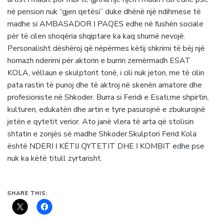
në pension nuk “gjen qetësi” duke dhënë një ndihmese të
madhe si AMBASADOR I PAQES edhe në fushën sociale
për të cilen shoqëria shqiptare ka kaq shumë nevojë.
Personalisht dëshëroj që nëpërmes këtij shkrimi të bëj një
homazh nderimi për aktorin e burrin zemërmadh ESAT
KOLA, vëllaun e skulptorit tonë, i cili nuk jeton, me të cilin
pata rastin të punoj dhe të aktroj në skenën amatore dhe
profesioniste në Shkoder. Burra si Feridi e Esati,me shpirtin,
kulturen, edukatën dhe artin e tyre pasurojnë e zbukurojnë
jetën e qytetit verior. Ato janë vlera të arta që stolisin
shtatin e zonjës së madhe Shkoder.Skulptori Ferid Kola
është NDERI I KËTIJ QYTETIT DHE I KOMBIT edhe pse
nuk ka këtë titull zyrtarisht.
SHARE THIS: