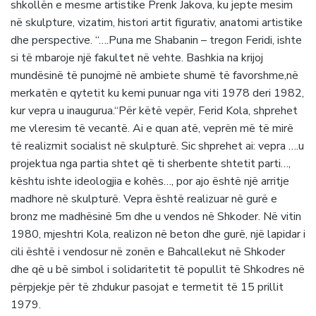
shkollën e mesme artistike Prenk Jakova, ku jepte mesim
në skulpture, vizatim, histori artit figurativ, anatomi artistike
dhe perspective. “….Puna me Shabanin – tregon Feridi, ishte
si të mbaroje një fakultet në vehte. Bashkia na krijoj
mundësinë të punojmë në ambiete shumë të favorshme,në
merkatën e qytetit ku kemi punuar nga viti 1978 deri 1982,
kur vepra u inaugurua.“Për këtë vepër, Ferid Kola, shprehet
me vleresim të vecantë. Ai e quan atë, veprën më të mirë
të realizmit socialist në skulpturë. Sic shprehet ai: vepra ….u
projektua nga partia shtet që ti sherbente shtetit parti…,
kështu ishte ideologjia e kohës…, por ajo është një arritje
madhore në skulpturë. Vepra është realizuar në gurë e
bronz me madhësinë 5m dhe u vendos në Shkoder. Në vitin
1980, mjeshtri Kola, realizon në beton dhe gurë, një lapidar i
cili është i vendosur në zonën e Bahcallekut në Shkoder
dhe që u bë simbol i solidaritetit të popullit të Shkodres në
përpjekje për të zhdukur pasojat e termetit të 15 prillit
1979.