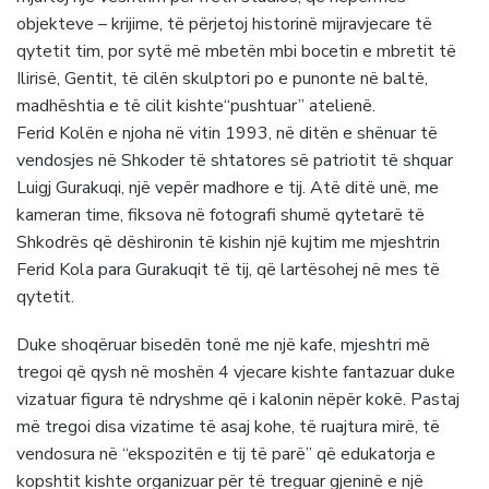
objekteve – krijime, të përjetoj historinë mijravjecare të
qytetit tim, por sytë më mbetën mbi bocetin e mbretit të
Ilirisë, Gentit, të cilën skulptori po e punonte në baltë,
madhështia e të cilit kishte“pushtuar” atelienë.
Ferid Kolën e njoha në vitin 1993, në ditën e shënuar të
vendosjes në Shkoder të shtatores së patriotit të shquar
Luigj Gurakuqi, një vepër madhore e tij. Atë ditë unë, me
kameran time, fiksova në fotografi shumë qytetarë të
Shkodrës që dëshironin të kishin një kujtim me mjeshtrin
Ferid Kola para Gurakuqit të tij, që lartësohej në mes të
qytetit.
Duke shoqëruar bisedën tonë me një kafe, mjeshtri më
tregoi që qysh në moshën 4 vjecare kishte fantazuar duke
vizatuar figura të ndryshme që i kalonin nëpër kokë. Pastaj
më tregoi disa vizatime të asaj kohe, të ruajtura mirë, të
vendosura në “ekspozitën e tij të parë” që edukatorja e
kopshtit kishte organizuar për të treguar gjeninë e një