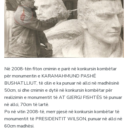
Në 2008-tën fiton cmimin e parë në konkursin kombëtar
për monumentin e KARAMAHMUND PASHË
BUSHATLLIUT, të cilin e ka punuar në allci në madhësinë
50cm, si dhe cmimin e dytë në konkursin kombëtar për
realizimin e monumentit të AT GJERGJ FISHTËS të punuar
në allci, 70cm të lartë.
Po në vitin 2008-të, merr pjesë në konkursin kombëtar të
monumentit të PRESIDENTIT WILSON, punuar në allci në
60cm madhësi.