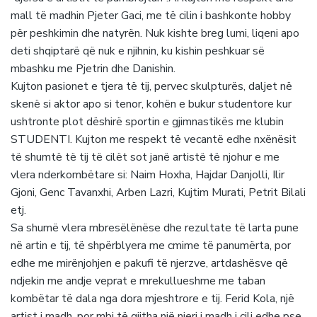
mall të madhin Pjeter Gaci, me të cilin i bashkonte hobby
për peshkimin dhe natyrën. Nuk kishte breg lumi, liqeni apo
deti shqiptarë që nuk e njihnin, ku kishin peshkuar së
mbashku me Pjetrin dhe Danishin.
Kujton pasionet e tjera të tij, pervec skulpturës, daljet në
skenë si aktor apo si tenor, kohën e bukur studentore kur
ushtronte plot dëshirë sportin e gjimnastikës me klubin
STUDENTI. Kujton me respekt të vecantë edhe nxënësit
të shumtë të tij të cilët sot janë artistë të njohur e me
vlera nderkombëtare si: Naim Hoxha, Hajdar Danjolli, Ilir
Gjoni, Genc Tavanxhi, Arben Lazri, Kujtim Murati, Petrit Bilali
etj.
Sa shumë vlera mbresëlënëse dhe rezultate të larta pune
në artin e tij, të shpërblyera me cmime të panumërta, por
edhe me mirënjohjen e pakufi të njerzve, artdashësve që
ndjekin me andje veprat e mrekullueshme me taban
kombëtar të dala nga dora mjeshtrore e tij. Ferid Kola, një
artist i madh, por mbi të gjitha një njeri i madh i cili edhe pse