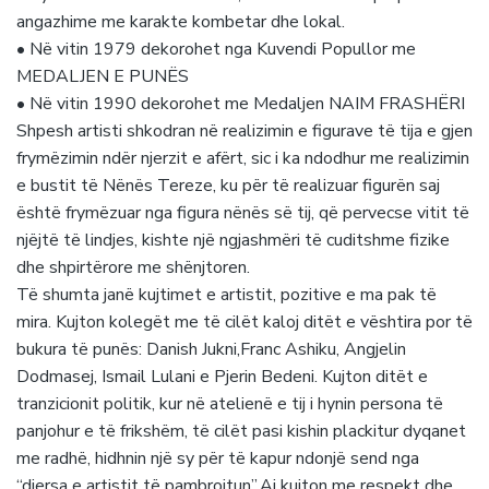
angazhime me karakte kombetar dhe lokal.
• Në vitin 1979 dekorohet nga Kuvendi Popullor me
MEDALJEN E PUNËS
• Në vitin 1990 dekorohet me Medaljen NAIM FRASHËRI
Shpesh artisti shkodran në realizimin e figurave të tija e gjen
frymëzimin ndër njerzit e afërt, sic i ka ndodhur me realizimin
e bustit të Nënës Tereze, ku për të realizuar figurën saj
është frymëzuar nga figura nënës së tij, që pervecse vitit të
njëjtë të lindjes, kishte një ngjashmëri të cuditshme fizike
dhe shpirtërore me shënjtoren.
Të shumta janë kujtimet e artistit, pozitive e ma pak të
mira. Kujton kolegët me të cilët kaloj ditët e vështira por të
bukura të punës: Danish Jukni,Franc Ashiku, Angjelin
Dodmasej, Ismail Lulani e Pjerin Bedeni. Kujton ditët e
tranzicionit politik, kur në atelienë e tij i hynin persona të
panjohur e të frikshëm, të cilët pasi kishin plackitur dyqanet
me radhë, hidhnin një sy për të kapur ndonjë send nga
“djersa e artistit të pambrojtun”.Ai kujton me respekt dhe