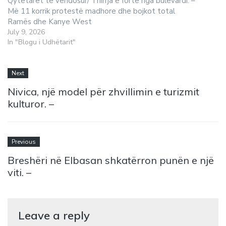
Qytetarët të vendosur/ Thirrja e fortë nga bulevardi: –
Më 11 korrik protestë madhore dhe bojkot total
Ramës dhe Kanye West
July 9, 2026
In "Blogu i Udhëtarit"
Next
Nivica, një model për zhvillimin e turizmit
kulturor. –
Previous
Breshëri në Elbasan shkatërron punën e një
viti. –
Leave a reply