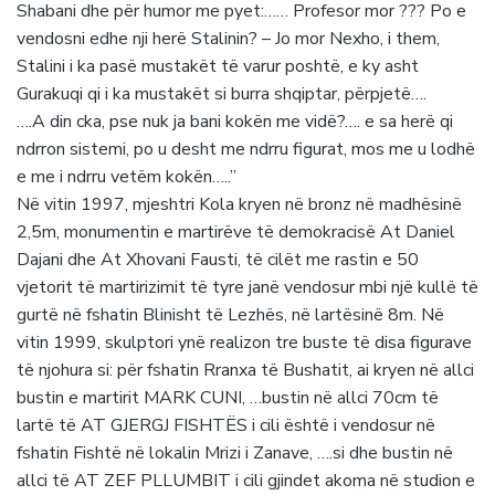
Shabani dhe për humor me pyet:…… Profesor mor ??? Po e
vendosni edhe nji herë Stalinin? – Jo mor Nexho, i them,
Stalini i ka pasë mustakët të varur poshtë, e ky asht
Gurakuqi qi i ka mustakët si burra shqiptar, përpjetë….
….A din cka, pse nuk ja bani kokën me vidë?…. e sa herë qi
ndrron sistemi, po u desht me ndrru figurat, mos me u lodhë
e me i ndrru vetëm kokën…..”
Në vitin 1997, mjeshtri Kola kryen në bronz në madhësinë
2,5m, monumentin e martirëve të demokracisë At Daniel
Dajani dhe At Xhovani Fausti, të cilët me rastin e 50
vjetorit të martirizimit të tyre janë vendosur mbi një kullë të
gurtë në fshatin Blinisht të Lezhës, në lartësinë 8m. Në
vitin 1999, skulptori ynë realizon tre buste të disa figurave
të njohura si: për fshatin Rranxa të Bushatit, ai kryen në allci
bustin e martirit MARK CUNI, …bustin në allci 70cm të
lartë të AT GJERGJ FISHTËS i cili është i vendosur në
fshatin Fishtë në lokalin Mrizi i Zanave, ….si dhe bustin në
allci të AT ZEF PLLUMBIT i cili gjindet akoma në studion e