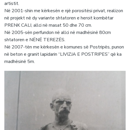
artistit.
Në 2001-shin me kërkesën e një porositësi privat, realizon
në projekt në dy variante shtatoren e heroit kombëtar
PRENK CALI, allci në masat 50 dhe 70 cm.
Në 2005-sën perfundon në allci në madhësinë 80cm
shtatoren e NËNË TEREZËS.
Në 2007-tën me kërkesën e komunes së Postripës, punon
në beton e granit lapidarin “LIVIZJA E POSTRIPES” që ka
madhësinë 5m.