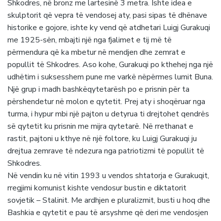
Shkodres, në bronz me lartesinë 3 metra. Ishte idea e
skulptorit që vepra të vendosej aty, pasi sipas të dhënave
historike e gojore, ishte ky vend që atdhetari Luigj Gurakuqi
me 1925-sën, mbajti një nga fjalimet e tij më të
përmendura që ka mbetur në mendjen dhe zemrat e
popullit të Shkodres. Aso kohe, Gurakuqi po kthehej nga një
udhëtim i suksesshem pune me varkë nëpërmes lumit Buna.
Një grup i madh bashkëqytetarësh po e prisnin për ta
përshendetur në molon e qytetit. Prej aty i shoqëruar nga
turma, i hypur mbi një pajton u detyrua ti drejtohet qendrës
së qytetit ku prisnin me mijra qytetarë. Në rrethanat e
rastit, pajtoni u kthye në një foltore, ku Luigj Gurakuqi ju
drejtua zemrave të ndezura nga patriotizmi të popullit të
Shkodres.
Në vendin ku në vitin 1993 u vendos shtatorja e Gurakuqit,
rregjimi komunist kishte vendosur bustin e diktatorit
sovjetik – Stalinit. Me ardhjen e pluralizmit, busti u hoq dhe
Bashkia e qytetit e pau të arsyshme që deri me vendosjen