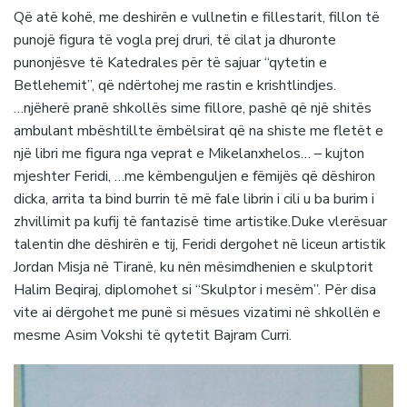
Që atë kohë, me deshirën e vullnetin e fillestarit, fillon të
punojë figura të vogla prej druri, të cilat ja dhuronte
punonjësve të Katedrales për të sajuar “qytetin e
Betlehemit”, që ndërtohej me rastin e krishtlindjes.
…njëherë pranë shkollës sime fillore, pashë që një shitës
ambulant mbështillte ëmbëlsirat që na shiste me fletët e
një libri me figura nga veprat e Mikelanxhelos… – kujton
mjeshter Feridi, …me këmbenguljen e fëmijës që dëshiron
dicka, arrita ta bind burrin të më fale librin i cili u ba burim i
zhvillimit pa kufij të fantazisë time artistike.Duke vlerësuar
talentin dhe dëshirën e tij, Feridi dergohet në liceun artistik
Jordan Misja në Tiranë, ku nën mësimdhenien e skulptorit
Halim Beqiraj, diplomohet si “Skulptor i mesëm”. Për disa
vite ai dërgohet me punë si mësues vizatimi në shkollën e
mesme Asim Vokshi të qytetit Bajram Curri.