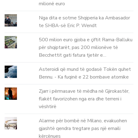
milionë euro
Nga dita e sotme Shqiperia ka Ambasador
te SHBA-së Eric P. Wendt
500 milion euro gjoba e çiftit Rama-Balluku
për shqiptarët, pas 200 milionëve të
Becchettit gati fatura tjetër e…
Asteroidi që mund të godasë Tokën quhet
Bennu. - Ka fuqinë e 22 bombave atomike
Zjarr i përmasave të mëdha në Gjirokastër,
flakët favorizohen nga era dhe terreni i
vështirë
Alarme për bombë në Milano, evakuohen
gjashtë qendra tregtare pas një emaili
kërcënues