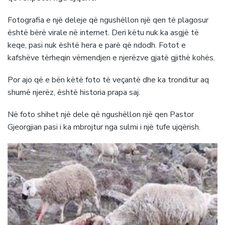
Fotografia e një deleje që ngushëllon një qen të plagosur
është bërë virale në internet. Deri këtu nuk ka asgjë të
keqe, pasi nuk është hera e parë që ndodh. Fotot e
kafshëve tërheqin vëmendjen e njerëzve gjatë gjithë kohës.
Por ajo që e bën këtë foto të veçantë dhe ka tronditur aq
shumë njerëz, është historia prapa saj.
Në foto shihet një dele që ngushëllon një qen Pastor
Gjeorgjian pasi i ka mbrojtur nga sulmi i një tufe ujqërish.