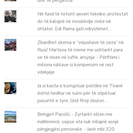
dhe të përgatitur.
Në fund të tetorit qeveri teknike, protestat
do të kalojnë në mosbindje civile në
shtator, Edi Rama gati ndryshimet…
Zbardhet skema e “vejushave të zeza” në
Rusi/ Martesa të rreme me ushtarët para
se të nisen në luftë, arsyeja: - Përfitimi i
miliona rublave si kompensim në rast
vdekjeje
Ja si kasta e korruptuar politike në Tiranë
është hedhur në sulm për të shpëtuar
pasuritë e tyre, Grid Rroji zbulon…
Behgjet Pacolli: - Zyrtarët sillen me
indiferencë, sepse ata nuk mbajnë asnjë
përgjegjësi personale. - Janë mbi 320