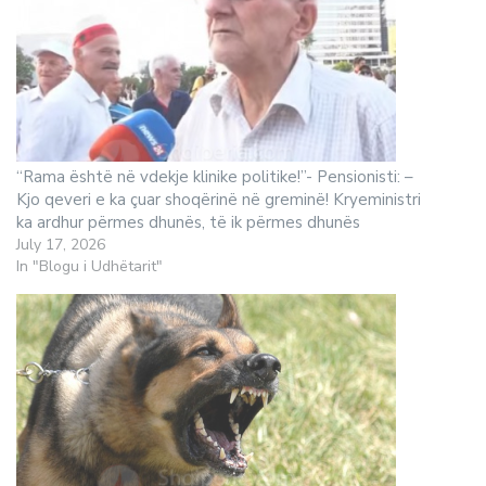
“Rama është në vdekje klinike politike!”- Pensionisti: –
Kjo qeveri e ka çuar shoqërinë në greminë! Kryeministri
ka ardhur përmes dhunës, të ik përmes dhunës
July 17, 2026
In "Blogu i Udhëtarit"