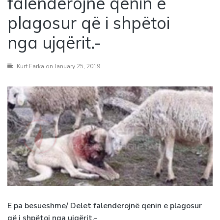
falenderojnë qenin e
plagosur që i shpëtoi
nga ujqërit.-
Kurt Farka
on January 25, 2019
E pa besueshme/ Delet falenderojnë qenin e plagosur
që i shpëtoi nga ujqërit.-