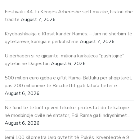
Festivali i 44-t i Këngës Arbëreshe sjell muzikë, histori dhe
traditë
August 7, 2026
Kryebashkiakja e Klosit kundër Ramës: – Jam në shërbim të
qytetarëve, karrigia e përkohshme
August 7, 2026
U përhapën si re gjigante, miliona karkaleca “pushtojnë”
qytetin në Dagestan
August 6, 2026
500 milion euro gjoba e çiftit Rama-Balluku për shqiptarët,
pas 200 milionëve të Becchettit gati fatura tjetër e…
August 6, 2026
Në fund të tetorit qeveri teknike, protestat do të kalojnë
në mosbindje civile në shtator, Edi Rama gati ndryshimet…
August 6, 2026
Jemi 100 kilometra larg qytetit të Pukës. Kryepleqtë e 9