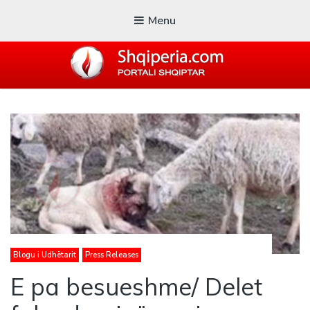
Menu
SHQIPERIA.COM
Blogu i ShqiperiaCom
Blogu i Udhëtarit
Press Releases
E pa besueshme/ Delet