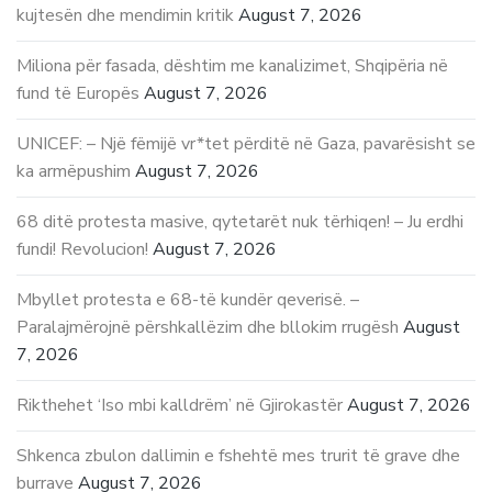
kujtesën dhe mendimin kritik
August 7, 2026
Miliona për fasada, dështim me kanalizimet, Shqipëria në
fund të Europës
August 7, 2026
UNICEF: – Një fëmijë vr*tet përditë në Gaza, pavarësisht se
ka armëpushim
August 7, 2026
68 ditë protesta masive, qytetarët nuk tërhiqen! – Ju erdhi
fundi! Revolucion!
August 7, 2026
Mbyllet protesta e 68-të kundër qeverisë. –
Paralajmërojnë përshkallëzim dhe bllokim rrugësh
August
7, 2026
Rikthehet ‘Iso mbi kalldrëm’ në Gjirokastër
August 7, 2026
Shkenca zbulon dallimin e fshehtë mes trurit të grave dhe
burrave
August 7, 2026