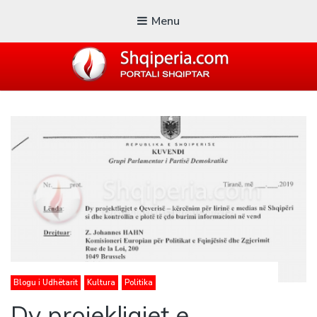
Menu
SHQIPERIA.COM
Blogu i ShqiperiaCom
Blogu i Udhëtarit
Kultura
Politika
Dy projekligjet e