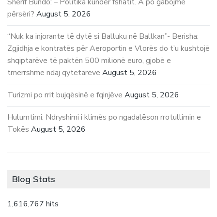
Sherif Bundo: – Politika kundër fshatit. A po gabojmë
përsëri?
August 5, 2026
“Nuk ka injorante të dytë si Balluku në Ballkan”- Berisha:
Zgjidhja e kontratës për Aeroportin e Vlorës do t’u kushtojë
shqiptarëve të paktën 500 milionë euro, gjobë e
tmerrshme ndaj qytetarëve
August 5, 2026
Turizmi po rrit bujqësinë e fqinjëve
August 5, 2026
Hulumtimi: Ndryshimi i klimës po ngadalëson rrotullimin e
Tokës
August 5, 2026
Blog Stats
1,616,767 hits