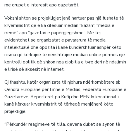
me grupet e interesit apo gazetarët.
Vokshi shton se projekligjet janë hartuar pas një fushate të
kryeministrit që e ka cilësuar median “kazan”, “media e
rremë” apo “gazetari e papërgjegjshme”. Më tej,
evidentohet se organizatat e pavararura të media,
intelektualë dhe opozita i kanë kundërshtuar ashpër këto
nisma që kërkojnë të nënshtrojnë median online përmes një
kontrolli politik që shkon nga gjobitja e tyre deri në ndalimin
e lirisë së aksesit në internet.
Gjithashtu, katër organizata të njohura ndërkombëtare si;
Qendra Europiane për Lirinë e Medias, Federata Europiane e
Gazetarëve, Reporterët pa Kufij dhe PEN International i
kanë kërkuar kryeministrit të tërheqë menjëherë këto
projekligje.
“Përkundër reagimeve të tilla, qeveria duket se synon të