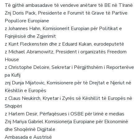
Të gjithë ambasadave të vendeve anëtare të BE në TIranë
Znj Doris Pack, Presidente e Forumit të Grave të Partive
Popullore Europiane
z Johannes Hahn, Komisionerit Europian për Politikat e
Fqinjësisë dhe Zgjerimit
z Kunt Fleckenstein dhe z Eduard Kukan, eurodeputetë
z Michael Abramowitz, President i organizatës Freedom
House
z Christophe Deloire, Sekretar i Përgjithshëm i Reporterëve
pa Kufij
znj Dunja Mijatovic, Komisionere për të Drejtat e Njeriut në
Këshillin e Europës
z Claus Neukirch, Kryetar i Zyrës së Këshillit të Europës në
Shqipëri
z Harlem Desir, Përfaqësues i OSBE për lirinë e medias
Znj Mariya Gabriel Komisionerja Europiane për Ekonominë
dhe Shoqërinë Digjitale
Ambasada e Austrisë