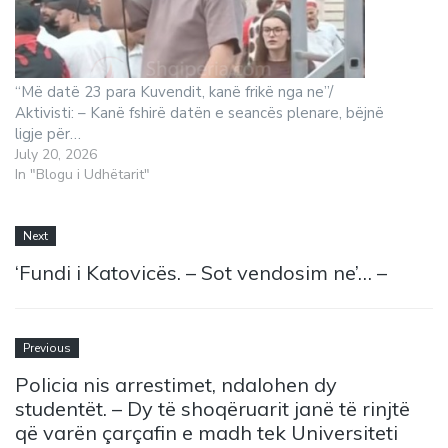
“Më datë 23 para Kuvendit, kanë frikë nga ne”/
Aktivisti: – Kanë fshirë datën e seancës plenare, bëjnë
ligje për…
July 20, 2026
In "Blogu i Udhëtarit"
Next
‘Fundi i Katovicës. – Sot vendosim ne’… –
Previous
Policia nis arrestimet, ndalohen dy
studentët. – Dy të shoqëruarit janë të rinjtë
që varën çarçafin e madh tek Universiteti