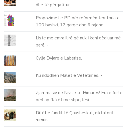
dhe të përgatitur.
Propozimet e PD për reformën territoriale:
100 bashki, 12 qarqe dhe 6 rajone
Liste me emra ilirë që nuk i keni dëgjuar më
parë. -
Cylja Dyjare e Laberise.
Ku ndodhen Malet e Vetëtimës. -
Zjarr masiv në Nivicë të Himarës! Era e fortë
përhap flakët me shpejtësi
Ditët e fundit të Çausheskut, diktatorit
rumun