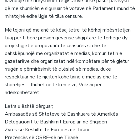
vazhdojë me ndryshimet legjislative duke pasur parasysh
që me shumicën e siguruar të votave në Parlament mund të
miratojnë edhe ligje të tilla censure.
Më lejoni që me anë të kësaj letre, të kërkoj mbështetjen
tuaj për ti bërë presion qeverisë shqiptare të tërheqë dy
projekligjet e propozuara të censurës si dhe të
bahskëpunojë me organizatat e medias, komunitetin e
gazetarëve dhe organizatat ndërkombëtare për të gjetur
rrugën e përmirësimit të cilësisë së medias, duke
respektuar në të njëjtën kohë lirinë e medias dhe të
shprehjes”- thuhet në letrën e znj Vokshi për
ndërkonbëtarët.
Letra u është dërguar;
Ambasadës së Shteteve të Bashkuara të Amerikës
Delegacionit të Bashkimit Europian në Shqipëri
Zyrës së Këshillit të Europës në Tiranë
Prezëncës së OSBE-së në Tiranë