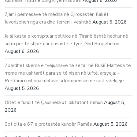
Rumania, i futi në burg kryeministrat!
August 6, 2026
Zjarr i përmasave të mëdha në Gjirokastër, flakët
favorizohen nga era dhe terreni i vështirë
August 6, 2026
Ja si kasta e korruptuar politike në Tiranë është hedhur në
sulm për të shpëtuar pasuritë e tyre, Grid Rroji zbulon…
August 6, 2026
Zbardhet skema e “vejushave të zeza” në Rusi/ Martesa të
rreme me ushtarët para se të nisen në luftë, arsyeja: –
Përfitimi i miliona rublave si kompensim në rast vdekjeje
August 5, 2026
Ditët e fundit të Çausheskut, diktatorit rumun
August 5,
2026
Sot dita e 67 e protestës kundër Ramës
August 5, 2026