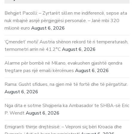
Behgjet Pacolli: – Zyrtarët sillen me indiferencë, sepse ata
nuk mbajnë asnjë përgjegjësi personale. – Janë mbi 320
milionë euro
August 6, 2026
‘Çmendet’ moti/ Austria shënon rekord të ri temperaturash,
termometri arrin në 41.2°C
August 6, 2026
Alarme për bombë në Milano, evakuohen gjashtë qendra
tregtare pas një emaili kërcënues
August 6, 2026
Rama: Gusht sfidues, na gjen më të fortë dhe të përgatitur.
August 6, 2026
Nga dita e sotme Shqiperia ka Ambasador te SHBA-së Eric
P. Wendt
August 6, 2026
Emigranti thirrje drejtësisë: – Veproni siç bëri Kroacia dhe