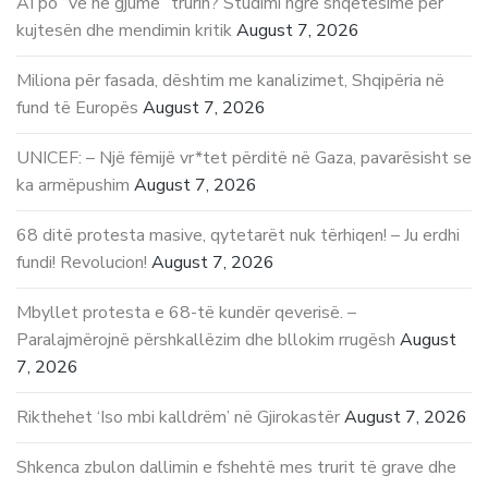
AI po “vë në gjumë” trurin? Studimi ngre shqetësime për
kujtesën dhe mendimin kritik
August 7, 2026
Miliona për fasada, dështim me kanalizimet, Shqipëria në
fund të Europës
August 7, 2026
UNICEF: – Një fëmijë vr*tet përditë në Gaza, pavarësisht se
ka armëpushim
August 7, 2026
68 ditë protesta masive, qytetarët nuk tërhiqen! – Ju erdhi
fundi! Revolucion!
August 7, 2026
Mbyllet protesta e 68-të kundër qeverisë. –
Paralajmërojnë përshkallëzim dhe bllokim rrugësh
August
7, 2026
Rikthehet ‘Iso mbi kalldrëm’ në Gjirokastër
August 7, 2026
Shkenca zbulon dallimin e fshehtë mes trurit të grave dhe