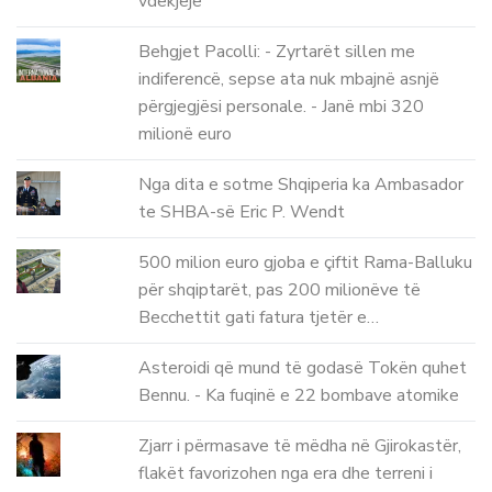
vdekjeje
Behgjet Pacolli: - Zyrtarët sillen me
indiferencë, sepse ata nuk mbajnë asnjë
përgjegjësi personale. - Janë mbi 320
milionë euro
Nga dita e sotme Shqiperia ka Ambasador
te SHBA-së Eric P. Wendt
500 milion euro gjoba e çiftit Rama-Balluku
për shqiptarët, pas 200 milionëve të
Becchettit gati fatura tjetër e…
Asteroidi që mund të godasë Tokën quhet
Bennu. - Ka fuqinë e 22 bombave atomike
Zjarr i përmasave të mëdha në Gjirokastër,
flakët favorizohen nga era dhe terreni i