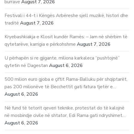
burrave
August 7, 2026
Festivali i 44-t i Këngës Arbëreshe sjell muzikë, histori dhe
traditë
August 7, 2026
Kryebashkiakja e Klosit kundër Ramës: – Jam në shërbim të
qytetarëve, karrigia e përkohshme
August 7, 2026
U përhapën si re gjigante, miliona karkaleca “pushtojnë”
qytetin në Dagestan
August 6, 2026
500 milion euro gjoba e çiftit Rama-Balluku për shqiptarët,
pas 200 milionëve të Becchettit gati fatura tjetër e…
August 6, 2026
Në fund të tetorit qeveri teknike, protestat do të kalojnë
në mosbindje civile në shtator, Edi Rama gati ndryshimet…
August 6, 2026