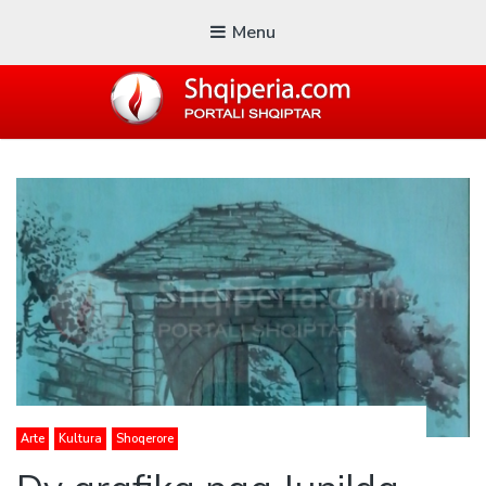
Menu
SHQIPERIA.COM
Blogu i ShqiperiaCom
Arte
Kultura
Shoqerore