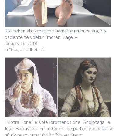
Rikthehen abuzimet me barnat e rimbursuara, 35
pacientë të vdekur “morën” ilaçe. –
January 18, 2019
In "Blogu i Udhëtarit"
“Motra Tone” e Kolë Idromenos dhe “Shqiptarja” e
Jean-Baptiste Camille Corot, një përballje e bukurisë
në dy pasqyrime të të njëjtave tipare