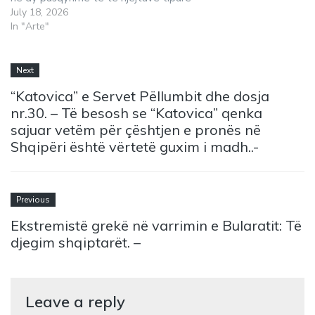
July 18, 2026
In "Arte"
Next
“Katovica” e Servet Pëllumbit dhe dosja
nr.30. – Të besosh se “Katovica” qenka
sajuar vetëm për çështjen e pronës në
Shqipëri është vërtetë guxim i madh..-
Previous
Ekstremistë grekë në varrimin e Bularatit: Të
djegim shqiptarët. –
Leave a reply