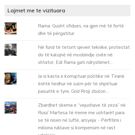
Lajmet me te vizituara
Rama: Gusht sfidues, na gjen më të fortë
dhe të përgatitur.
Në fund të tetorit qeveri teknike, protestat
do të kalojnë në mosbindje civile në
shtator, Edi Rama gati ndryshimet…
Ja si kasta e korruptuar politike në Tiranë
është hedhur në sulm për të shpëtuar
pasuritë e tyre, Grid Rroji zbulon…
Zbardhet skema e “vejushave të zeza” në
Rusi/ Martesa të rreme me ushtarët para
se të nisen në luftë, arsyeja: - Përfitimi i
miliona rublave si kompensim në rast