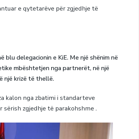
antuar e qytetarëve për zgjedhje të
në blu delegacionin e KiE. Me një shënim në
etike mbështetjen nga partnerët, në një
një krizë të thellë.
za kalon nga zbatimi i standarteve
r sërish zgjedhje të parakohshme .