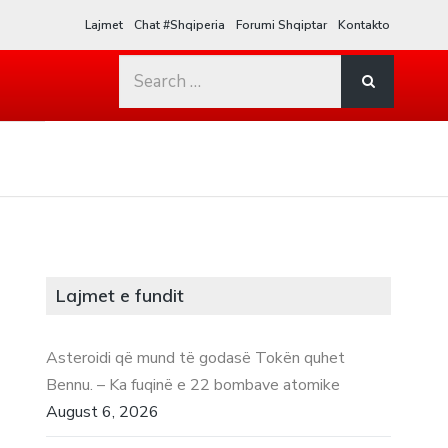
Lajmet
Chat #Shqiperia
Forumi Shqiptar
Kontakto
Search
for:
Lajmet e fundit
Asteroidi që mund të godasë Tokën quhet
Bennu. – Ka fuqinë e 22 bombave atomike
August 6, 2026