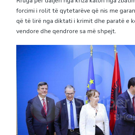
Rruga për daljen nga kriza kalon nga zbati
forcimi i rolit të qytetarëve që nis me gar
që të lirë nga diktati i krimit dhe paratë e 
vendore dhe qendrore sa më shpejt.