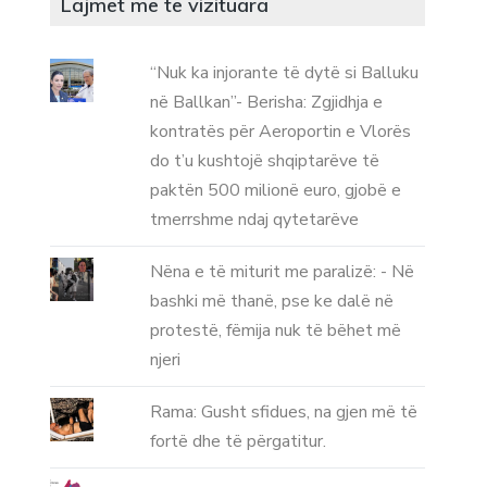
Lajmet me te vizituara
“Nuk ka injorante të dytë si Balluku
në Ballkan”- Berisha: Zgjidhja e
kontratës për Aeroportin e Vlorës
do t’u kushtojë shqiptarëve të
paktën 500 milionë euro, gjobë e
tmerrshme ndaj qytetarëve
Nëna e të miturit me paralizë: - Në
bashki më thanë, pse ke dalë në
protestë, fëmija nuk të bëhet më
njeri
Rama: Gusht sfidues, na gjen më të
fortë dhe të përgatitur.