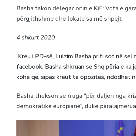
Basha takon delegacionin e KiE: Vota e gar
përgjithshme dhe lokale sa më shpejt
4 shkurt 2020
Kreu i PD-së, Lulzim Basha priti sot në seli
facebook, Basha shkruan se Shqipëria e ka j
kohë që, sipas kreut të opozitës, ndodhet në 
Basha thekson se rruga “për daljen nga kri
demokratike europiane”, duke paralajmërua