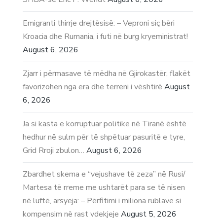
Emigranti thirrje drejtësisë: – Veproni siç bëri
Kroacia dhe Rumania, i futi në burg kryeministrat!
August 6, 2026
Zjarr i përmasave të mëdha në Gjirokastër, flakët
favorizohen nga era dhe terreni i vështirë
August
6, 2026
Ja si kasta e korruptuar politike në Tiranë është
hedhur në sulm për të shpëtuar pasuritë e tyre,
Grid Rroji zbulon…
August 6, 2026
Zbardhet skema e “vejushave të zeza” në Rusi/
Martesa të rreme me ushtarët para se të nisen
në luftë, arsyeja: – Përfitimi i miliona rublave si
kompensim në rast vdekjeje
August 5, 2026