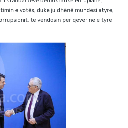
mi i standarteve demokratike europiane,
antimin e votës, duke ju dhënë mundësi atyre,
korrupsionit, të vendosin për qeverinë e tyre