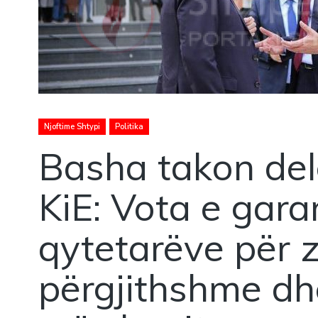
Njoftime Shtypi
Politika
Basha takon del
KiE: Vota e gara
qytetarëve për z
përgjithshme dh