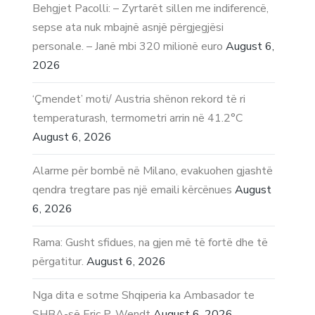
Behgjet Pacolli: – Zyrtarët sillen me indiferencë,
sepse ata nuk mbajnë asnjë përgjegjësi
personale. – Janë mbi 320 milionë euro
August 6,
2026
‘Çmendet’ moti/ Austria shënon rekord të ri
temperaturash, termometri arrin në 41.2°C
August 6, 2026
Alarme për bombë në Milano, evakuohen gjashtë
qendra tregtare pas një emaili kërcënues
August
6, 2026
Rama: Gusht sfidues, na gjen më të fortë dhe të
përgatitur.
August 6, 2026
Nga dita e sotme Shqiperia ka Ambasador te
SHBA-së Eric P. Wendt
August 6, 2026