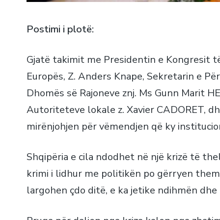
Postimi i plotë:
Gjatë takimit me Presidentin e Kongresit të
Europës, Z. Anders Knape, Sekretarin e Pë
Dhomës së Rajoneve znj. Ms Gunn Marit H
Autoriteteve lokale z. Xavier CADORET, dhe
mirënjohjen për vëmendjen që ky institucio
Shqipëria e cila ndodhet në një krizë të the
krimi i lidhur me politikën po gërryen the
largohen çdo ditë, e ka jetike ndihmën dh