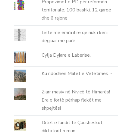
Propozimet e PD për reformën
territoriale: 100 bashki, 12 qarqe
dhe 6 rajone
Liste me emra ilirë që nuk i keni
dëgjuar më parë. -
Cylja Dyjare e Laberise.
Ku ndodhen Malet e Vetëtimës. -
Zjarr masiv në Nivicë të Himarës!
Era e fortë përhap flakët me
shpejtësi
Ditët e fundit të Çausheskut,
diktatorit rumun