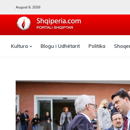
August 6, 2026
SHQIPERIA.COM
Kultura
Blogu i Udhëtarit
Politika
Shoqe
Blogu i ShqiperiaCom