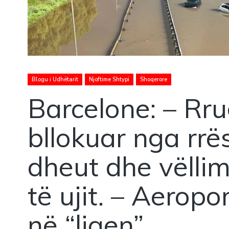
Blogu i Udhëtarit
Njoftime Shtypi
Shoqerore
Barcelone: – Rru
bllokuar nga rrë
dheut dhe vëlli
të ujit. – Aeropo
në “liqen”