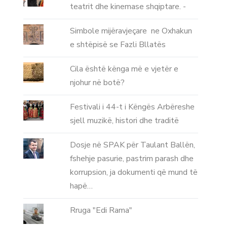
teatrit dhe kinemase shqiptare. -
Simbole mijëravjeçare ne Oxhakun
e shtëpisë se Fazli Bllatës
Cila është kënga më e vjetër e
njohur në botë?
Festivali i 44-t i Këngës Arbëreshe
sjell muzikë, histori dhe traditë
Dosje në SPAK për Taulant Ballën,
fshehje pasurie, pastrim parash dhe
korrupsion, ja dokumenti që mund të
hapë…
Rruga "Edi Rama"