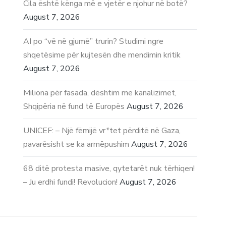
Cila është kënga më e vjetër e njohur në botë?
August 7, 2026
AI po “vë në gjumë” trurin? Studimi ngre
shqetësime për kujtesën dhe mendimin kritik
August 7, 2026
Miliona për fasada, dështim me kanalizimet,
Shqipëria në fund të Europës
August 7, 2026
UNICEF: – Një fëmijë vr*tet përditë në Gaza,
pavarësisht se ka armëpushim
August 7, 2026
68 ditë protesta masive, qytetarët nuk tërhiqen!
– Ju erdhi fundi! Revolucion!
August 7, 2026