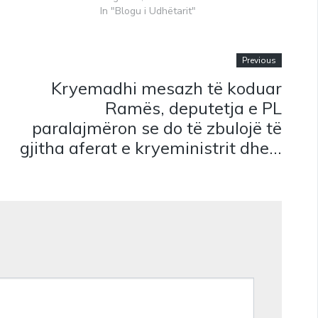
In "Blogu i Udhëtarit"
Previous
Kryemadhi mesazh të koduar
Ramës, deputetja e PL
paralajmëron se do të zbulojë të
gjitha aferat e kryeministrit dhe…