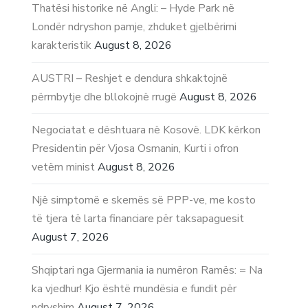
Thatësi historike në Angli: – Hyde Park në
Londër ndryshon pamje, zhduket gjelbërimi
karakteristik
August 8, 2026
AUSTRI – Reshjet e dendura shkaktojnë
përmbytje dhe bllokojnë rrugë
August 8, 2026
Negociatat e dështuara në Kosovë. LDK kërkon
Presidentin për Vjosa Osmanin, Kurti i ofron
vetëm minist
August 8, 2026
Një simptomë e skemës së PPP-ve, me kosto
të tjera të larta financiare për taksapaguesit
August 7, 2026
Shqiptari nga Gjermania ia numëron Ramës: = Na
ka vjedhur! Kjo është mundësia e fundit për
ndryshim
August 7, 2026