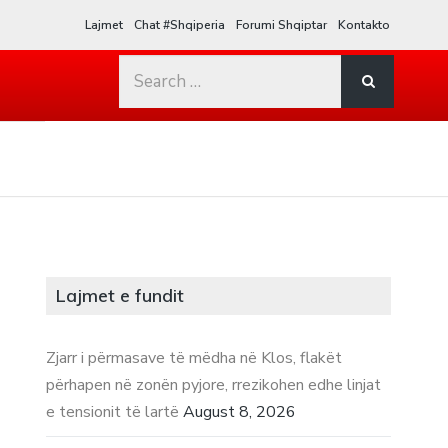
Lajmet
Chat #Shqiperia
Forumi Shqiptar
Kontakto
Search
for:
Lajmet e fundit
Zjarr i përmasave të mëdha në Klos, flakët
përhapen në zonën pyjore, rrezikohen edhe linjat
e tensionit të lartë
August 8, 2026