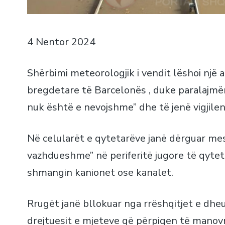
4 Nentor 2024
Shërbimi meteorologjik i vendit lëshoi një a
bregdetare të Barcelonës , duke paralajmë
nuk është e nevojshme” dhe të jenë vigjilen
Në celularët e qytetarëve janë dërguar me
vazhdueshme” në periferitë jugore të qytetit
shmangin kanionet ose kanalet.
Rrugët janë bllokuar nga rrëshqitjet e dheu
drejtuesit e mjeteve që përpiqen të manov