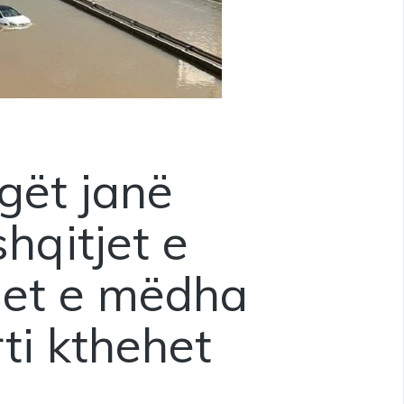
gët janë
shqitjet e
met e mëdha
rti kthehet