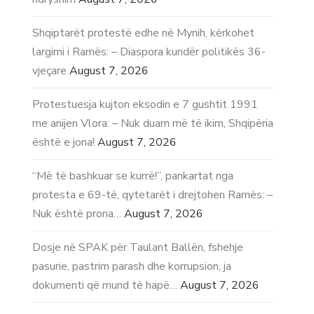
Shqiptarët protestë edhe në Mynih, kërkohet
largimi i Ramës: – Diaspora kundër politikës 36-
vjeçare
August 7, 2026
Protestuesja kujton eksodin e 7 gushtit 1991
me anijen Vlora: – Nuk duam më të ikim, Shqipëria
është e jona!
August 7, 2026
“Më të bashkuar se kurrë!”, pankartat nga
protesta e 69-të, qytetarët i drejtohen Ramës: –
Nuk është prona…
August 7, 2026
Dosje në SPAK për Taulant Ballën, fshehje
pasurie, pastrim parash dhe korrupsion, ja
dokumenti që mund të hapë…
August 7, 2026