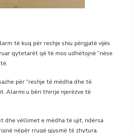
larm të kuq për reshje shiu përgjatë vijës
ruar qytetarët që të mos udhëtojnë “nëse
të.
sazhe për “reshje të mëdha dhe të
. Alarmi u bëri thirrje njerëzve të
t dhe vëllimet e mëdha të ujit, ndërsa
rojnë nëpër rrugë gjysmë të zhytura.