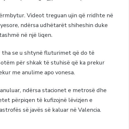
përmbytur. Videot treguan ujin që rridhte në
yesore, ndërsa udhëtarët shiheshin duke
tashmë në një liqen.
e tha se u shtynë fluturimet që do të
sotëm për shkak të stuhisë që ka prekur
prekur me anulime apo vonesa.
anuluar, ndërsa stacionet e metrosë dhe
etet përpiqen të kufizojnë lëvizjen e
strofës së javës së kaluar në Valencia.