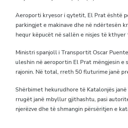
Aeroporti kryesor i qytetit, El Prat është 
parkingjet e makinave dhe në ndërtesën kr
hequr këpucët në sallën e nisjes të kthyer 
Ministri spanjoll i Transportit Oscar Puent
uleshin në aeroportin El Prat mëngjesin e 
rajonin. Në total, rreth 50 fluturime janë 
Shërbimet hekurudhore të Katalonjës janë 
rrugët janë mbyllur gjithashtu, pasi autorit
njerëzve dhe të shmangin përsëritjen e kata