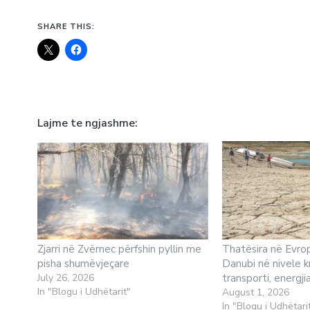
SHARE THIS:
Lajme te ngjashme
Zjarri në Zvërnec përfshin pyllin me
Thatësira në Evrop
pisha shumëvjeçare
Danubi në nivele k
July 26, 2026
transporti, energji
In "Blogu i Udhëtarit"
August 1, 2026
In "Blogu i Udhëtari