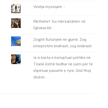
Veshja myzeqare. -
Rikthehet ‘Iso mbi kalldrëm’ në
Gjirokastër
Zogjtë fluturojnë në gjumë. Zog
interpretimi ëndrrash, zog ëndrrash
Ja si kasta e korruptuar politike në
Tiranë është hedhur në sulm për të
shpëtuar pasuritë e tyre, Grid Rroji
zbulon…