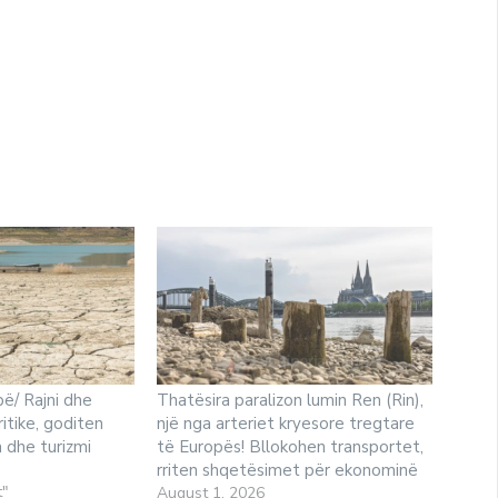
ë/ Rajni dhe
Thatësira paralizon lumin Ren (Rin),
ritike, goditen
një nga arteriet kryesore tregtare
a dhe turizmi
të Europës! Bllokohen transportet,
rriten shqetësimet për ekonominë
t"
August 1, 2026