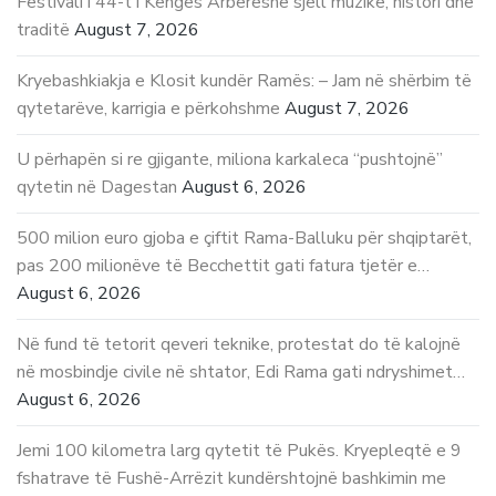
Festivali i 44-t i Këngës Arbëreshe sjell muzikë, histori dhe
traditë
August 7, 2026
Kryebashkiakja e Klosit kundër Ramës: – Jam në shërbim të
qytetarëve, karrigia e përkohshme
August 7, 2026
U përhapën si re gjigante, miliona karkaleca “pushtojnë”
qytetin në Dagestan
August 6, 2026
500 milion euro gjoba e çiftit Rama-Balluku për shqiptarët,
pas 200 milionëve të Becchettit gati fatura tjetër e…
August 6, 2026
Në fund të tetorit qeveri teknike, protestat do të kalojnë
në mosbindje civile në shtator, Edi Rama gati ndryshimet…
August 6, 2026
Jemi 100 kilometra larg qytetit të Pukës. Kryepleqtë e 9
fshatrave të Fushë-Arrëzit kundërshtojnë bashkimin me