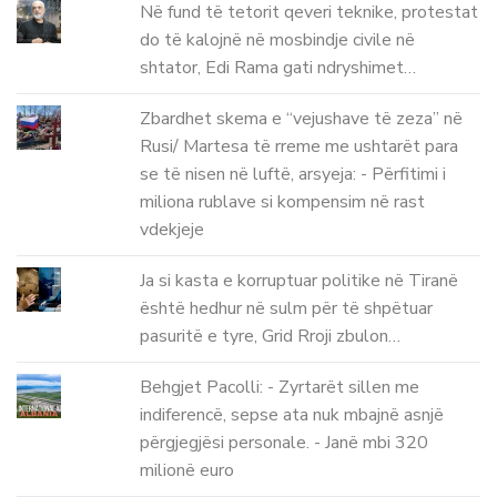
Në fund të tetorit qeveri teknike, protestat
do të kalojnë në mosbindje civile në
shtator, Edi Rama gati ndryshimet…
Zbardhet skema e “vejushave të zeza” në
Rusi/ Martesa të rreme me ushtarët para
se të nisen në luftë, arsyeja: - Përfitimi i
miliona rublave si kompensim në rast
vdekjeje
Ja si kasta e korruptuar politike në Tiranë
është hedhur në sulm për të shpëtuar
pasuritë e tyre, Grid Rroji zbulon…
Behgjet Pacolli: - Zyrtarët sillen me
indiferencë, sepse ata nuk mbajnë asnjë
përgjegjësi personale. - Janë mbi 320
milionë euro