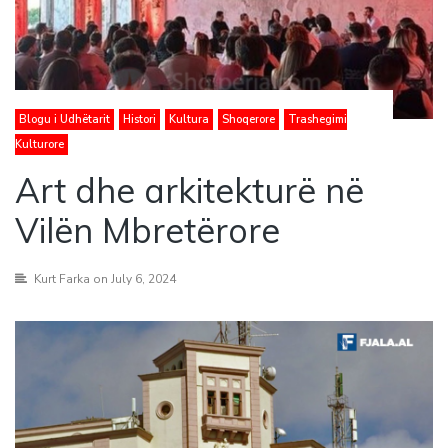
Blogu i Udhëtarit
Histori
Kultura
Shoqerore
Trashegimi
Kulturore
Art dhe arkitekturë në
Vilën Mbretërore
Kurt Farka
on July 6, 2024