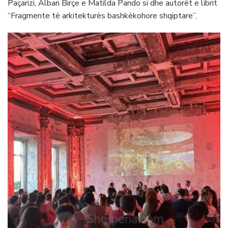
Paçarizi, Alban Birçe e Matilda Pando si dhe autorët e librit
“Fragmente të arkitekturës bashkëkohore shqiptare”.