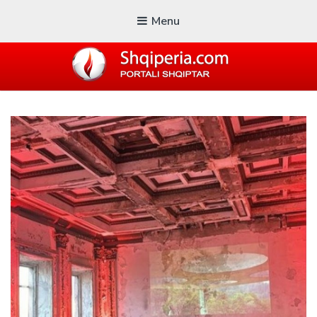
Menu
SHQIPERIA.COM
Blogu i ShqiperiaCom