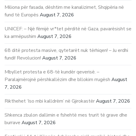
Miliona për fasada, dështim me kanalizimet, Shqipëria në
fund të Europës
August 7, 2026
UNICEF: – Një fëmijë vr*tet përditë në Gaza, pavarësisht se
ka armëpushim
August 7, 2026
68 ditë protesta masive, qytetarët nuk tërhiqen! – Ju erdhi
fundi! Revolucion!
August 7, 2026
Mbyllet protesta e 68-të kundër qeverisë. –
Paralajmërojnë përshkallëzim dhe bllokim rrugësh
August
7, 2026
Rikthehet ‘Iso mbi kalldrëm’ në Gjirokastër
August 7, 2026
Shkenca zbulon dallimin e fshehtë mes trurit të grave dhe
burrave
August 7, 2026