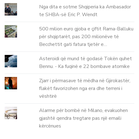
Nga dita e sotme Shqiperia ka Ambasador
te SHBA-së Eric P. Wendt
500 milion euro gjoba e çiftit Rama-Balluku
për shqiptarët, pas 200 milionëve të
Becchettit gati fatura tjetër e…
Asteroidi që mund të godasë Tokën quhet
Bennu. - Ka fuqinë e 22 bombave atomike
Zjarr i përmasave të mëdha në Gjirokastër,
flakët favorizohen nga era dhe terreni i
vështirë
Alarme për bombë në Milano, evakuohen
gjashtë qendra tregtare pas një emaili
kërcënues