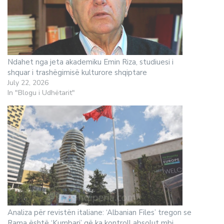
Ndahet nga jeta akademiku Emin Riza, studiuesi i
shquar i trashëgimisë kulturore shqiptare
July 22, 2026
In "Blogu i Udhëtarit"
Analiza për revistën italiane: ‘Albanian Files’ tregon se
Rama është ‘Kumbari’ që ka kontroll absolut mbi