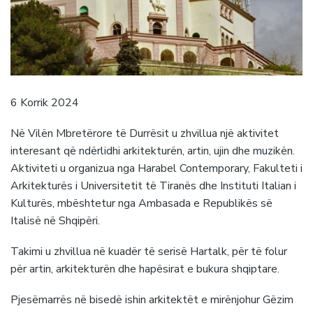
6 Korrik 2024
Në Vilën Mbretërore të Durrësit u zhvillua një aktivitet
interesant që ndërlidhi arkitekturën, artin, ujin dhe muzikën.
Aktiviteti u organizua nga Harabel Contemporary, Fakulteti i
Arkitekturës i Universitetit të Tiranës dhe Instituti Italian i
Kulturës, mbështetur nga Ambasada e Republikës së
Italisë në Shqipëri.
Takimi u zhvillua në kuadër të serisë Hartalk, për të folur
për artin, arkitekturën dhe hapësirat e bukura shqiptare.
Pjesëmarrës në bisedë ishin arkitektët e mirënjohur Gëzim