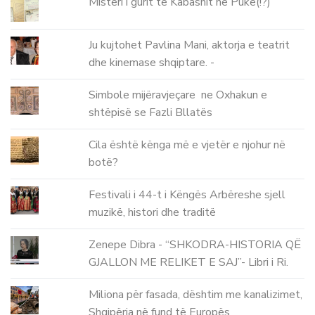
Misteri i gurit te Kabashit ne Puke(!?)
Ju kujtohet Pavlina Mani, aktorja e teatrit
dhe kinemase shqiptare. -
Simbole mijëravjeçare ne Oxhakun e
shtëpisë se Fazli Bllatës
Cila është kënga më e vjetër e njohur në
botë?
Festivali i 44-t i Këngës Arbëreshe sjell
muzikë, histori dhe traditë
Zenepe Dibra - “SHKODRA-HISTORIA QË
GJALLON ME RELIKET E SAJ”- Libri i Ri.
Miliona për fasada, dështim me kanalizimet,
Shqipëria në fund të Europës