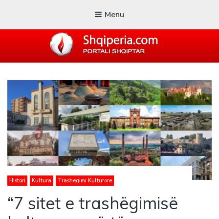
Menu
SHQIPERIA.COM
Blogu i ShqiperiaCom
Histori
Kultura
Trashegimi Kulturore
“7 sitet e trashëgimisë