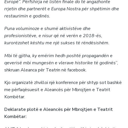
Evropë”. Përfshirja në listën finale do të angazhonte
rrjetin dhe partnerët e Europa Nostra për shpëtimin dhe
restaurimin e godinës.
Puna voluminoze e shumë aktivistëve dhe
profesionistëve, e nisur që në verën e 2018-ës,
kurorëzohet kështu me një sukses të rëndësishëm.
Mbi të gjitha, ky emërim hedh poshtë propagandën e
qeverisë mbi mungesën e vlerave historike të godinës
”,
shkruan Aleanca për Teatrin në facebook.
Kjo organizatë zhvilloi një konference për shtyp sot bashkë
me përfaqësuesit e Aleancës për Mbrojtjen e Teatrit
Kombëtar.
Deklarate plotë e Aleancës për Mbrojtjen e Teatrit
Kombëtar: