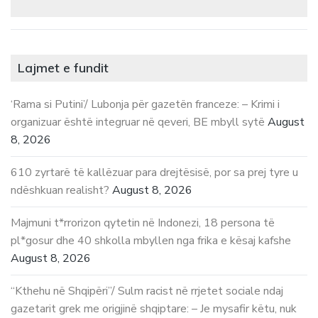
Lajmet e fundit
‘Rama si Putini’/ Lubonja për gazetën franceze: – Krimi i
organizuar është integruar në qeveri, BE mbyll sytë
August
8, 2026
610 zyrtarë të kallëzuar para drejtësisë, por sa prej tyre u
ndëshkuan realisht?
August 8, 2026
Majmuni t*rrorizon qytetin në Indonezi, 18 persona të
pl*gosur dhe 40 shkolla mbyllen nga frika e kësaj kafshe
August 8, 2026
“Kthehu në Shqipëri”/ Sulm racist në rrjetet sociale ndaj
gazetarit grek me origjinë shqiptare: – Je mysafir këtu, nuk