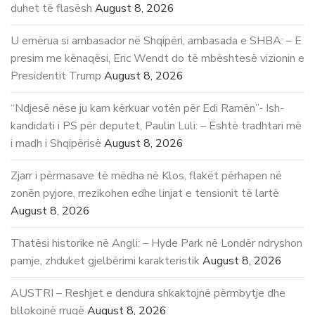
duhet të flasësh
August 8, 2026
U emërua si ambasador në Shqipëri, ambasada e SHBA: – E
presim me kënaqësi, Eric Wendt do të mbështesë vizionin e
Presidentit Trump
August 8, 2026
“Ndjesë nëse ju kam kërkuar votën për Edi Ramën”- Ish-
kandidati i PS për deputet, Paulin Luli: – Është tradhtari më
i madh i Shqipërisë
August 8, 2026
Zjarr i përmasave të mëdha në Klos, flakët përhapen në
zonën pyjore, rrezikohen edhe linjat e tensionit të lartë
August 8, 2026
Thatësi historike në Angli: – Hyde Park në Londër ndryshon
pamje, zhduket gjelbërimi karakteristik
August 8, 2026
AUSTRI – Reshjet e dendura shkaktojnë përmbytje dhe
bllokojnë rrugë
August 8, 2026