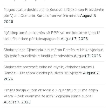
Negociatat e dështuara në Kosovë. LDK kërkon Presidentin
për Vjosa Osmanin, Kurti i ofron vetëm minist
August 8,
2026
Një simptomë e skemës së PPP-ve, me kosto të tjera të
larta financiare për taksapaguesit
August 7, 2026
Shqiptari nga Gjermania ia numëron Ramës: = Na ka vjedhur!
Kjo është mundësia e fundit për ndryshim
August 7, 2026
Shqiptarët protestë edhe në Mynih, kërkohet largimi i
Ramës: – Diaspora kundër politikës 36-vjeçare
August 7,
2026
Protestuesja kujton eksodin e 7 gushtit 1991 me anijen
Vlora: – Nuk duam më të ikim, Shqipëria është e jona!
August 7, 2026