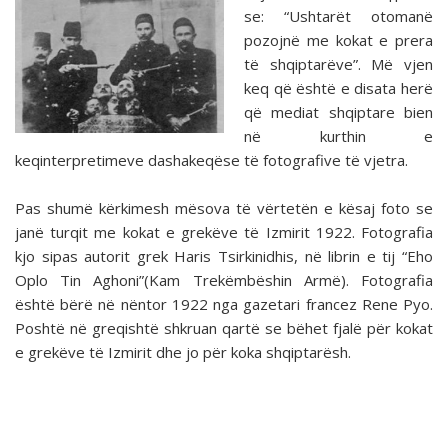
se: “Ushtarët otomanë
pozojnë me kokat e prera
të shqiptarëve”. Më vjen
keq që është e disata herë
që mediat shqiptare bien
në kurthin e
keqinterpretimeve dashakeqëse të fotografive të vjetra.
Pas shumë kërkimesh mësova të vërtetën e kësaj foto se
janë turqit me kokat e grekëve të Izmirit 1922. Fotografia
kjo sipas autorit grek Haris Tsirkinidhis, në librin e tij “Eho
Oplo Tin Aghoni”(Kam Trekëmbëshin Armë). Fotografia
është bërë në nëntor 1922 nga gazetari francez Rene Pyo.
Poshtë në greqishtë shkruan qartë se bëhet fjalë për kokat
e grekëve të Izmirit dhe jo për koka shqiptarësh.