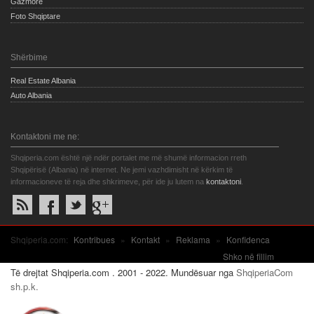
Gazmore
Foto Shqiptare
Shërbime
Real Estate Albania
Auto Albania
Kontaktoni me ne:
Shqiperia.com është një ndër portalet me më shumë informacion rreth
Shqipërisë (Albania) në internet. Ne jemi vazhdimisht në kërkim të
informacioneve të reja dhe shkrimeve, për ide ju lutem na
kontaktoni
.
Shqiperia.com:
Kontribues
»
Kontakt
»
Reklama
»
Konfidenca
Shko në fillim
Të drejtat Shqiperia.com . 2001 - 2022. Mundësuar nga
ShqiperiaCom
sh.p.k.