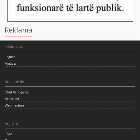
Reklama
Informative
Lajmet
Analiza
Komunitete
Chat #shqiperia
Albforumi
Webmastera
Argetim
Lojra