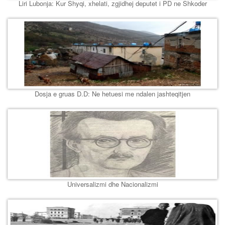
Liri Lubonja: Kur Shyqi, xhelati, zgjidhej deputet i PD ne Shkoder
Dosja e gruas D.D: Ne hetuesi me ndalen jashteqitjen
Universalizmi dhe Nacionalizmi