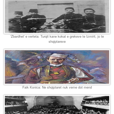
'Zbardhet' e verteta: Turqit kane kokat e grekeve te Izmirit, jo te
shqiptareve
Faik Konica: Ne shqiptaret nuk veme dot mend