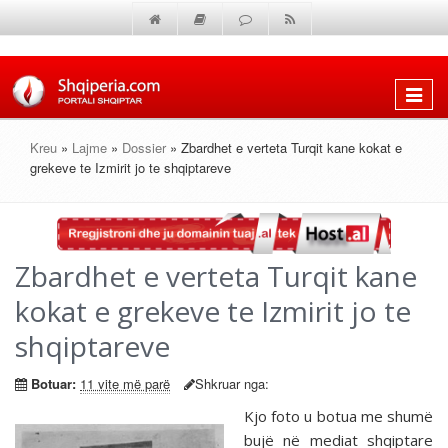
Shfaq
menun
Kreu
»
Lajme
»
Dossier
» Zbardhet e verteta Turqit kane kokat e
grekeve te Izmirit jo te shqiptareve
Zbardhet e verteta Turqit kane
kokat e grekeve te Izmirit jo te
shqiptareve
Botuar:
11 vite më parë
Shkruar nga:
Kjo foto u botua me shumë
bujë në mediat shqiptare