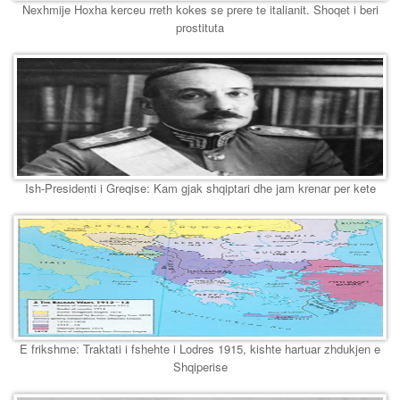
Nexhmije Hoxha kerceu rreth kokes se prere te italianit. Shoqet i beri
prostituta
Ish-Presidenti i Greqise: Kam gjak shqiptari dhe jam krenar per kete
E frikshme: Traktati i fshehte i Lodres 1915, kishte hartuar zhdukjen e
Shqiperise