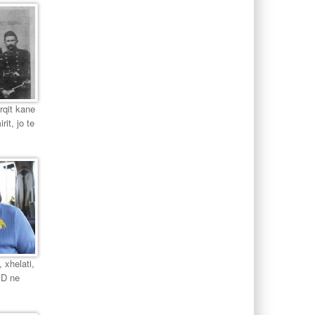
urqit kane
it, jo te
 xhelati,
PD ne