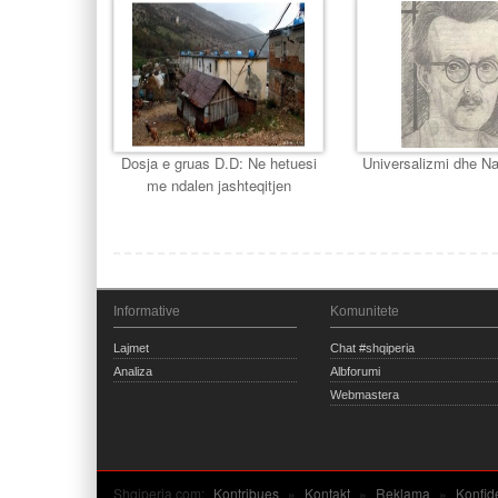
Dosja e gruas D.D: Ne hetuesi
Universalizmi dhe Na
me ndalen jashteqitjen
Informative
Komunitete
Lajmet
Chat #shqiperia
Analiza
Albforumi
Webmastera
Shqiperia.com:
Kontribues
»
Kontakt
»
Reklama
»
Konfid