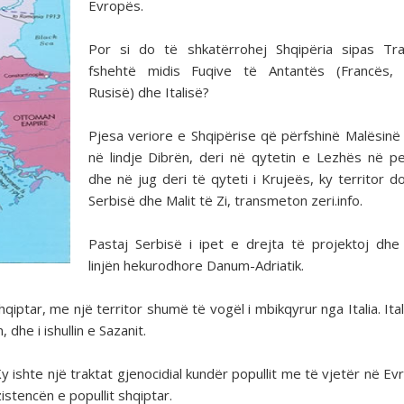
Evropës.
Por si do të shkatërrohej Shqipëria sipas Tra
fshehtë midis Fuqive të Antantës (Francës, A
Rusisë) dhe Italisë?
Pjesa veriore e Shqipërise që përfshinë Malësinë 
në lindje Dibrën, deri në qytetin e Lezhës në p
dhe në jug deri të qyteti i Krujeës, ky territor do 
Serbisë dhe Malit të Zi, transmeton zeri.info.
Pastaj Serbisë i ipet e drejta të projektoj dhe
linjën hekurodhore Danum-Adriatik.
hqiptar, me një territor shumë të vogël i mbikqyrur nga Italia. Ita
dhe i ishullin e Sazanit.
 ishte një traktat gjenocidial kundër popullit me të vjetër në Ev
stencën e popullit shqiptar.