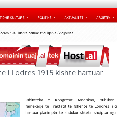
T DHE KULTURË
POLITIKË
AKTUALITET
ARGËTIM
 Lodres 1915 kishte hartuar zhdukjen e Shqiperise
te i Lodres 1915 kishte hartuar
Biblioteka e Kongresit Amerikan, publikon
famëkeqe të Traktatit të fshehtë të Londrës, i cil
hartuar planin për të zhdukur shtetin shqiptar nga