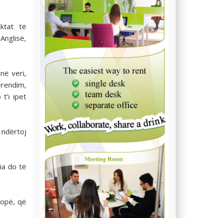
ktat të
nglisë,
në veri,
erendim,
t’i ipet
 ndërtoj
lia do të
ropë, që