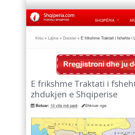
SHQIPËRIA
AR
Kreu
»
Lajme
»
Dossier
» E frikshme Traktati i fshehte i
E frikshme Traktati i fsheh
zhdukjen e Shqiperise
Botuar:
10 vite më parë
Shkruar nga: