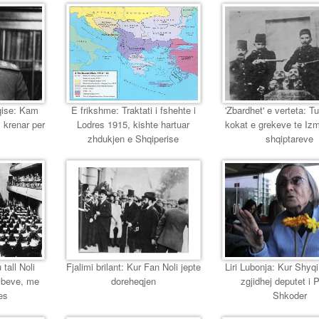
eqise: Kam
E frikshme: Traktati i fshehte i
'Zbardhet' e verteta: T
 krenar per
Lodres 1915, kishte hartuar
kokat e grekeve te Izmir
zhdukjen e Shqiperise
shqiptareve
 tall Noli
Fjalimi brilant: Kur Fan Noli jepte
Liri Lubonja: Kur Shyqi,
mbeve, me
doreheqjen
zgjidhej deputet i 
es
Shkoder