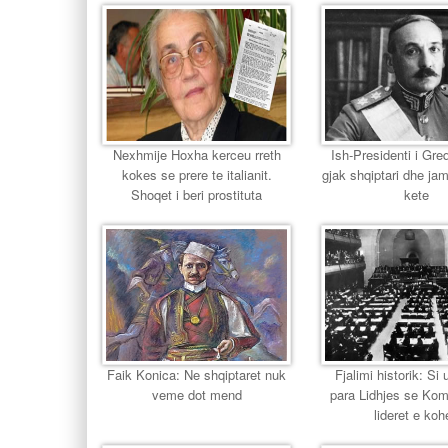
Nexhmije Hoxha kerceu rreth
Ish-Presidenti i Gr
kokes se prere te italianit.
gjak shqiptari dhe jam
Shoqet i beri prostituta
kete
Faik Konica: Ne shqiptaret nuk
Fjalimi historik: Si u
veme dot mend
para Lidhjes se Ko
lideret e koh