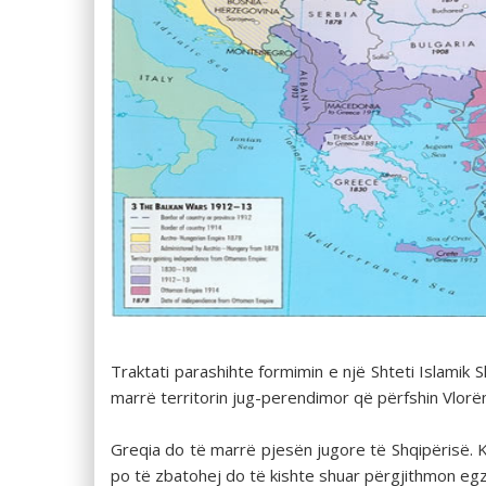
Traktati parashihte formimin e një Shteti Islamik S
marrë territorin jug-perendimor që përfshin Vlorën, 
Greqia do të marrë pjesën jugore të Shqipërisë. Ky
po të zbatohej do të kishte shuar përgjithmon egzi