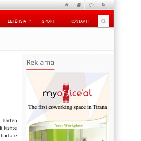
LETËRSIA
SPORT
KONTAKTI
Reklama
 hartën
i kishte
 harta e