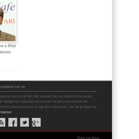
ra e Bilal
darese
ntaktoni me ne:
qiperia.com është një ndër portalet me më shumë informacion
eth Shqipërisë (Albania) në internet. Ne jemi vazhdimisht në
rkim të informacioneve të reja dhe shkrimeve, për ide ju lutem na
ntaktoni
.
Shko në fillim