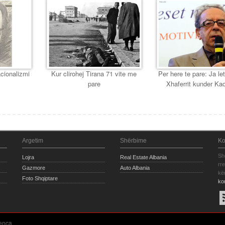
cionalizmi
Kur clirohej Tirana 71 vite me
Per here te pare: Ja let
pare
Xhaferrit kunder Ka
Argetim
Shërbime
Ko
Sh
Lojra
Real Estate Albania
rr
Gazmore
Auto Albania
kë
Foto Shqiptare
ko
enca