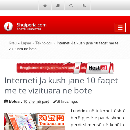
Shfaq
menun
Kreu
»
Lajme
»
Teknologji
» Interneti Ja kush jane 10 faqet me te
vizituara ne bote
Interneti Ja kush jane 10 faqet
me te vizituara ne bote
Botuar:
10 vite më parë
Shkruar nga:
Lundrimi në internet është
bërë pjesë e pandashme e
përditshmërisë në kohët e