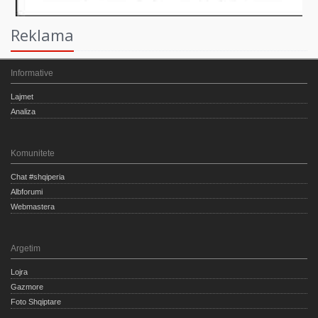
Reklama
Informative
Lajmet
Analiza
Komunitete
Chat #shqiperia
Albforumi
Webmastera
Argetim
Lojra
Gazmore
Foto Shqiptare