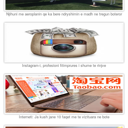
Njihuni me aeroplanin qe ka bere ndryshimin e madh ne tregun boteror
Instagram-i, profesioni fitimprures i shume te rinjve
Interneti: Ja kush jane 10 faqet me te vizituara ne bote