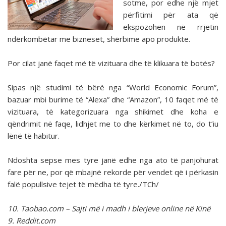
sotme, por edhe një mjet
përfitimi për ata që
ekspozohen në rrjetin
ndërkombëtar me bizneset, shërbime apo produkte.
Por cilat janë faqet më të vizituara dhe të klikuara të botës?
Sipas një studimi të bërë nga “World Economic Forum”,
bazuar mbi burime të “Alexa” dhe “Amazon”, 10 faqet më të
vizituara, të kategorizuara nga shikimet dhe koha e
qëndrimit në faqe, lidhjet me to dhe kërkimet në to, do t’iu
lënë të habitur.
Ndoshta sepse mes tyre janë edhe nga ato të panjohurat
fare për ne, por që mbajnë rekorde për vendet që i përkasin
falë popullsive tejet të mëdha të tyre./TCh/
10. Taobao.com – Sajti më i madh i blerjeve online në Kinë
9. Reddit.com