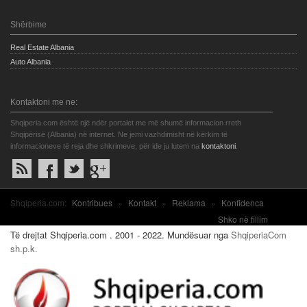
Shërbime
Real Estate Albania
Auto Albania
Kontaktoni me ne:
Shqiperia.com është një ndër portalet me më shumë informacion rreth
Shqipërisë (Albania) në internet. Ne jemi vazhdimisht në kërkim të
informacioneve të reja dhe shkrimeve, për ide ju lutem na
kontaktoni
.
Shqiperia.com:
Kontribues
»
Kontakt
»
Reklama
»
Konfidenca
Shko në fillim
Të drejtat Shqiperia.com . 2001 - 2022. Mundësuar nga
ShqiperiaCom
sh.p.k.