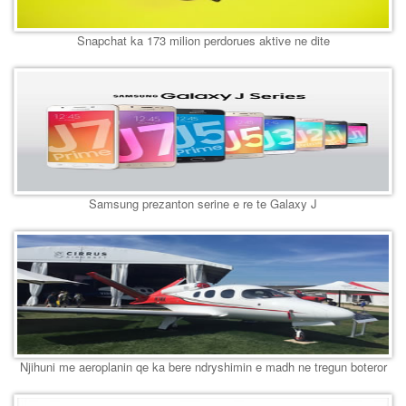
Snapchat ka 173 milion perdorues aktive ne dite
Samsung prezanton serine e re te Galaxy J
Njihuni me aeroplanin qe ka bere ndryshimin e madh ne tregun boteror