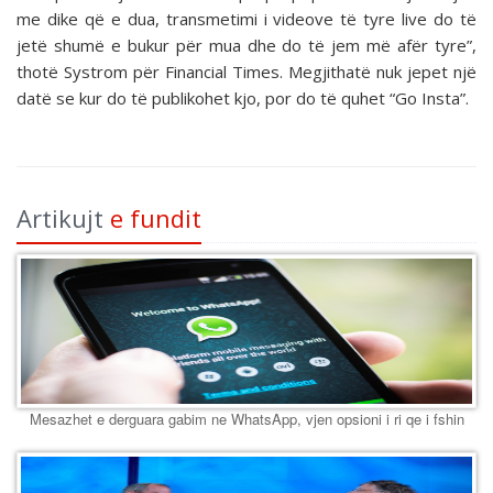
me dike që e dua, transmetimi i videove të tyre live do të
jetë shumë e bukur për mua dhe do të jem më afër tyre”,
thotë Systrom për Financial Times. Megjithatë nuk jepet një
datë se kur do të publikohet kjo, por do të quhet “Go Insta”.
Artikujt
e fundit
Mesazhet e derguara gabim ne WhatsApp, vjen opsioni i ri qe i fshin