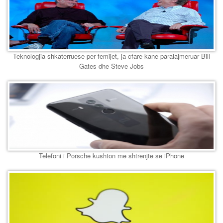
Teknologjia shkaterruese per femijet, ja cfare kane paralajmeruar Bill
Gates dhe Steve Jobs
Telefoni i Porsche kushton me shtrenjte se iPhone