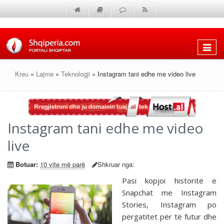
Shfaq
menun
Kreu
»
Lajme
»
Teknologji
» Instagram tani edhe me video live
Instagram tani edhe me video
live
Botuar:
10 vite më parë
Shkruar nga:
Pasi kopjoi historitë e
Snapchat me Instagram
Stories, Instagram po
përgatitet për të futur dhe