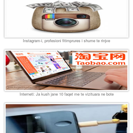
Instagram-i, profesioni fitimprures i shume te rinjve
Interneti: Ja kush jane 10 faqet me te vizituara ne bote