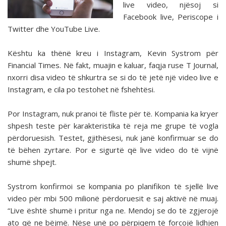
live video, njësoj si
Facebook live, Periscope i
Twitter dhe YouTube Live.
Kështu ka thënë kreu i Instagram, Kevin Systrom për
Financial Times. Në fakt, muajin e kaluar, faqja ruse T Journal,
nxorri disa video të shkurtra se si do të jetë një video live e
Instagram, e cila po testohet në fshehtësi.
Por Instagram, nuk pranoi të fliste për të. Kompania ka kryer
shpesh teste për karakteristika të reja me grupe të vogla
përdoruesish. Testet, gjithësesi, nuk janë konfirmuar se do
të bëhen zyrtare. Por e sigurtë që live video do të vijnë
shumë shpejt.
Systrom konfirmoi se kompania po planifikon të sjellë live
video për mbi 500 milionë përdoruesit e saj aktivë në muaj.
“Live është shumë i pritur nga ne. Mendoj se do të zgjerojë
ato që ne bëjmë. Nëse unë po përpiqem të forcojë lidhjen