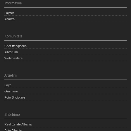
Informative
Lajmet
Analiza
Komunitete
Chat #shqiperia
Albforumi
Webmastera
Argetim
Lojra
Gazmore
Foto Shqiptare
Shërbime
Real Estate Albania
Auto Albania