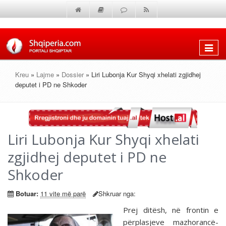
Shfaq
menun
Kreu
»
Lajme
»
Dossier
» Liri Lubonja Kur Shyqi xhelati zgjidhej
deputet i PD ne Shkoder
Liri Lubonja Kur Shyqi xhelati
zgjidhej deputet i PD ne
Shkoder
Botuar:
11 vite më parë
Shkruar nga:
Prej ditësh, në frontin e
përplasjeve mazhorancë-