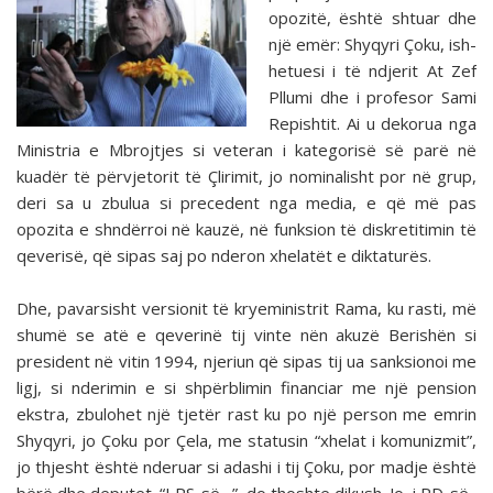
opozitë, është shtuar dhe
një emër: Shyqyri Çoku, ish-
hetuesi i të ndjerit At Zef
Pllumi dhe i profesor Sami
Repishtit. Ai u dekorua nga
Ministria e Mbrojtjes si veteran i kategorisë së parë në
kuadër të përvjetorit të Çlirimit, jo nominalisht por në grup,
deri sa u zbulua si precedent nga media, e që më pas
opozita e shndërroi në kauzë, në funksion të diskretitimin të
qeverisë, që sipas saj po nderon xhelatët e diktaturës.
Dhe, pavarsisht versionit të kryeministrit Rama, ku rasti, më
shumë se atë e qeverinë tij vinte nën akuzë Berishën si
president në vitin 1994, njeriun që sipas tij ua sanksionoi me
ligj, si nderimin e si shpërblimin financiar me një pension
ekstra, zbulohet një tjetër rast ku po një person me emrin
Shyqyri, jo Çoku por Çela, me statusin “xhelat i komunizmit”,
jo thjesht është nderuar si adashi i tij Çoku, por madje është