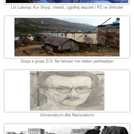
Liri Lubonja: Kur Shyqi, xhelati, zgjidhej deputet i PD ne Shkoder
Dosja e gruas D.D: Ne hetuesi me ndalen jashteqitjen
Universalizmi dhe Nacionalizmi