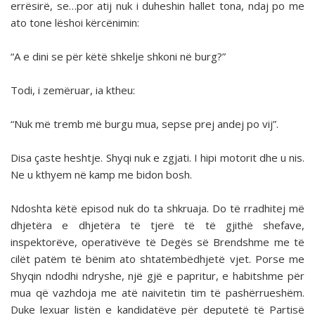
errësirë, se…por atij nuk i duheshin hallet tona, ndaj po me
ato tone lëshoi kërcënimin:
“A e dini se për këtë shkelje shkoni në burg?”
Todi, i zemëruar, ia ktheu:
“Nuk më tremb më burgu mua, sepse prej andej po vij”.
Disa çaste heshtje. Shyqi nuk e zgjati. I hipi motorit dhe u nis.
Ne u kthyem në kamp me bidon bosh.
Ndoshta këtë episod nuk do ta shkruaja. Do të rradhitej më
dhjetëra e dhjetëra të tjerë të të gjithë shefave,
inspektorëve, operativëve të Degës së Brendshme me të
cilët patëm të bënim ato shtatëmbëdhjetë vjet. Porse me
Shyqin ndodhi ndryshe, një gjë e papritur, e habitshme për
mua që vazhdoja me atë naivitetin tim të pashërrueshëm.
Duke lexuar listën e kandidatëve për deputetë të Partisë