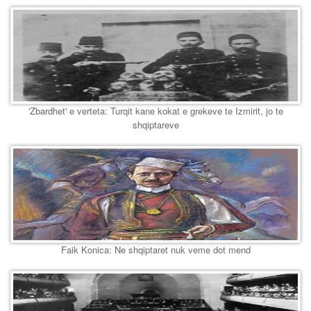
'Zbardhet' e verteta: Turqit kane kokat e grekeve te Izmirit, jo te
shqiptareve
Faik Konica: Ne shqiptaret nuk veme dot mend