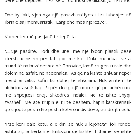
bërë dhe deputet. “I PS-së…”, do thoshte dikush. Jo, i PD-së.
Dhe ky fakt, vjen nga një pasazh rrëfyes i Liri Lubonjës në
librin e saj memuaristik, “Larg dhe mes njerëzve”.
Komentet më pas janë të tepërta.
“….Një pasdite, Todi dhe unë, me një bidon plastik pesë
litërsh, u nisëm për fat, por më kot. Duke menduar se ai
mund të na buzëqeshte në Torovicë, lamë rrugën rurale dhe
dolëm në asfalt, në nacionalen. As që na kishte shkuar nëpër
mend ai caku, kufiri ku duhej të shkonim. Nuk arritëm të
hidhnim asnjë hap. Si për dreq, një motor që po udhëtonte
me shpejtësi drejt Shkodrës, ndaloi. Në të ishte Shyqi,
zv/shefi. Me atë trupin e tij të bëshëm, hapin karakteristik
që u jepte posti dhe pesha këtyre individëve, eci drejt nesh.
“Pse keni dalë këtu, a e dini se nuk u lejohet?” foli rëndë,
ashtu siç ia kërkonte funksioni që kishte. I thamë se ishte