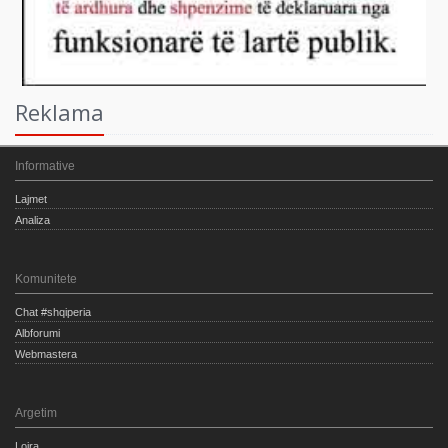
Reklama
Informative
Lajmet
Analiza
Komunitete
Chat #shqiperia
Albforumi
Webmastera
Argetim
Lojra