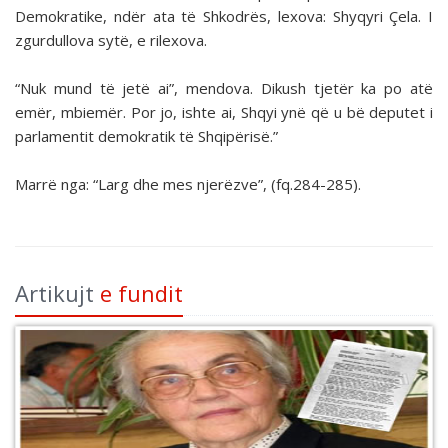
Demokratike, ndër ata të Shkodrës, lexova: Shyqyri Çela. I
zgurdullova sytë, e rilexova.
“Nuk mund të jetë ai”, mendova. Dikush tjetër ka po atë
emër, mbiemër. Por jo, ishte ai, Shqyi ynë që u bë deputet i
parlamentit demokratik të Shqipërisë.”
Marrë nga: “Larg dhe mes njerëzve”, (fq.284-285).
Artikujt
e fundit