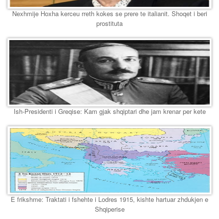
Nexhmije Hoxha kerceu rreth kokes se prere te italianit. Shoqet i beri
prostituta
Ish-Presidenti i Greqise: Kam gjak shqiptari dhe jam krenar per kete
E frikshme: Traktati i fshehte i Lodres 1915, kishte hartuar zhdukjen e
Shqiperise