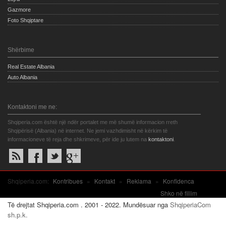
Gazmore
Foto Shqiptare
Shërbime
Real Estate Albania
Auto Albania
Kontaktoni me ne:
Shqiperia.com është një ndër portalet me më shumë informacion rreth
Shqipërisë (Albania) në internet. Ne jemi vazhdimisht në kërkim të
informacioneve të reja dhe shkrimeve, për ide ju lutem na
kontaktoni
.
Shqiperia.com:
Kontribues
»
Kontakt
»
Reklama
»
Konfidenca
Shko në fillim
Të drejtat Shqiperia.com . 2001 - 2022. Mundësuar nga
ShqiperiaCom
sh.p.k.