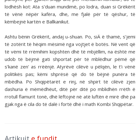
lodhësh kot: Ata s’duan mundimë, po lodra, duan si Grëkërit
të vënë nëpër kafëra, dhe, me fjalë për të qëshur, të
këmbejnë kartën e Ballkanikut.
Ashtu bënin Grëkërit, andaj u-shuan. Po, siÄ ë thamë, s’jemi
të zotërit të hëqim mësimë nga vojtjet ë botës. Në vent që
të vëmi të rrëmihim kopshten dhë të mbjëllim, na është me
udob të bëjmë gati shportat për të mblëdhur pëmë që
s’kanë zen’ as rrëënjë. Atyrëvë cilëvë u pëlqën, le t’i vënë
politikës pas; këmi shprësë që do të bëjnë punëra të
mbëdha. Po Shqipëtarët e rinj, në shpirt të cilëvë zjen
dashuria ë mëmëdhëut, ditë për ditë po mblidhën rrëth ë
rrotull flamurit tonë, dhë lëftojnë në atë luftën ë mirë dhë pa
gjak nga ë cila do të dalë i fortë dhë i math Kombi Shqipëtar.
Artikujt
e fundit