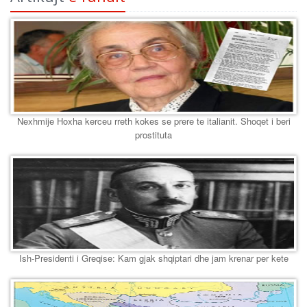
Nexhmije Hoxha kerceu rreth kokes se prere te italianit. Shoqet i beri
prostituta
Ish-Presidenti i Greqise: Kam gjak shqiptari dhe jam krenar per kete