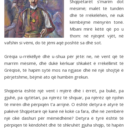
Shqipëtarët s’marim dot
mësimë; malët të tundën
dhë të rrëkëlëhën, në nuk
këmbëjmë mënyrën tonë.
Mbani mirë këtë që po u
thom: në njëqint vjët, në
vafshin si vëmi, do të jëmi aqë poshtë sa dhë sot.
Grëqia u-rrëkëllyë dhë u-shua për jëtë: ne, në vent që të
marrim mësimë, dhë dukë kërkuar shkakët ë rrëkëllimit të
Grëqisë, të hapim sytë mos na ngjase dhë në një shojtjë ë
përjetshme, bëjmë ato që humbën grekun.
Shqipëria është një vent i mjërë dhë i ërrët, pa bukë, pa
gjuhë, pa qytëtari, pa njërëz të shquar, pa njërëz që njohin
të mirën dhë përpiqën t’a arrijnë. O është detyra ë atyrë të
pakëvë Shqipëtarë që kanë në kokë ca fara, dhë në zembërë
një cikë dashuri për mëmëdhënë? Detyra ë tyrë është të
përpiqen të këndohët dhë të shkruhët gjuha shqip, të hapën