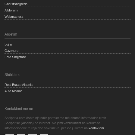
Chat #shqiperia
Albforumi
Webmastera
Argetim
Lojra
Gazmore
Foto Shqiptare
Shërbime
Real Estate Albania
Auto Albania
Kontaktoni me ne:
Shqiperia.com është një ndër portalet me më shumë informacion rreth
Shqipërisë (Albania) në internet. Ne jemi vazhdimisht në kërkim të
informacioneve të reja dhe shkrimeve, për ide ju lutem na
kontaktoni
.