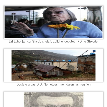
Liri Lubonja: Kur Shyqi, xhelati, zgjidhej deputet i PD ne Shkoder
Dosja e gruas D.D: Ne hetuesi me ndalen jashteqitjen