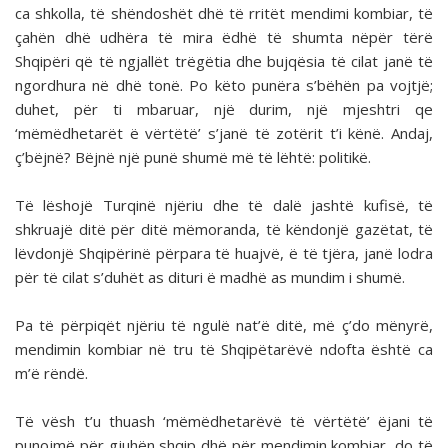
ca shkolla, të shëndoshët dhë të rritët mendimi kombiar, të
çahën dhë udhëra të mira ëdhë të shumta nëpër tërë
Shqipëri që të ngjallët trëgëtia dhe bujqësia të cilat janë të
ngordhura në dhë tonë. Po këto punëra s’bëhën pa vojtjë;
duhet, për ti mbaruar, një durim, një mjeshtri qe
‘mëmëdhetarët ë vërtëtë’ s’janë të zotërit t’i kënë. Andaj,
ç’bëjnë? Bëjnë një punë shumë më të lëhtë: politikë.
Të lëshojë Turqinë njëriu dhe të dalë jashtë kufisë, të
shkruajë ditë për ditë mëmoranda, të këndonjë gazëtat, të
lëvdonjë Shqipërinë përpara të huajvë, ë të tjëra, janë lodra
për të cilat s’duhët as dituri ë madhë as mundim i shumë.
Pa të përpiqët njëriu të ngulë nat’ë ditë, më ç’do mënyrë,
mendimin kombiar në tru të Shqipëtarëvë ndofta është ca
m’ë rëndë.
Të vësh t’u thuash ‘mëmëdhetarëvë të vërtëtë’ ëjani të
punojmë për gjuhën shqip dhë për mendimin kombiar, do të