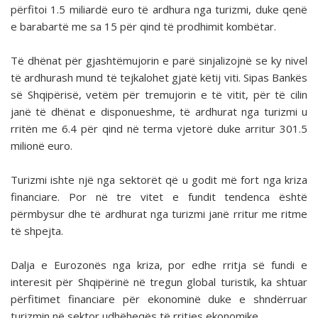
përfitoi 1.5 miliardë euro të ardhura nga turizmi, duke qenë
e barabartë me sa 15 për qind të prodhimit kombëtar.
Të dhënat për gjashtëmujorin e parë sinjalizojnë se ky nivel
të ardhurash mund të tejkalohet gjatë këtij viti. Sipas Bankës
së Shqipërisë, vetëm për tremujorin e të vitit, për të cilin
janë të dhënat e disponueshme, të ardhurat nga turizmi u
rritën me 6.4 për qind në terma vjetorë duke arritur 301.5
milionë euro.
Turizmi ishte një nga sektorët që u godit më fort nga kriza
financiare. Por në tre vitet e fundit tendenca është
përmbysur dhe të ardhurat nga turizmi janë rritur me ritme
të shpejta.
Dalja e Eurozonës nga kriza, por edhe rritja së fundi e
interesit për Shqipërinë në tregun global turistik, ka shtuar
përfitimet financiare për ekonominë duke e shndërruar
turizmin në sektor udhëheqës të rritjes ekonomike.