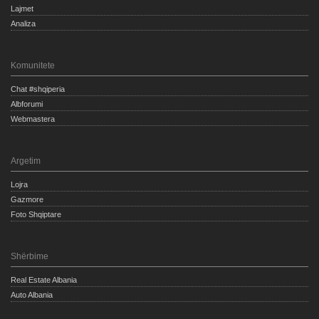
Lajmet
Analiza
Komunitete
Chat #shqiperia
Albforumi
Webmastera
Argetim
Lojra
Gazmore
Foto Shqiptare
Shërbime
Real Estate Albania
Auto Albania