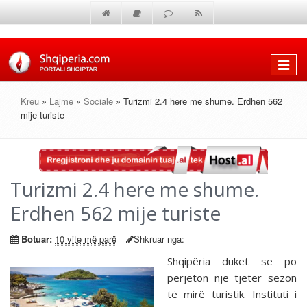
Shfaq
menun
Kreu
»
Lajme
»
Sociale
» Turizmi 2.4 here me shume. Erdhen 562
mije turiste
Turizmi 2.4 here me shume.
Erdhen 562 mije turiste
Botuar:
10 vite më parë
Shkruar nga:
Shqipëria duket se po
përjeton një tjetër sezon
të mirë turistik. Instituti i