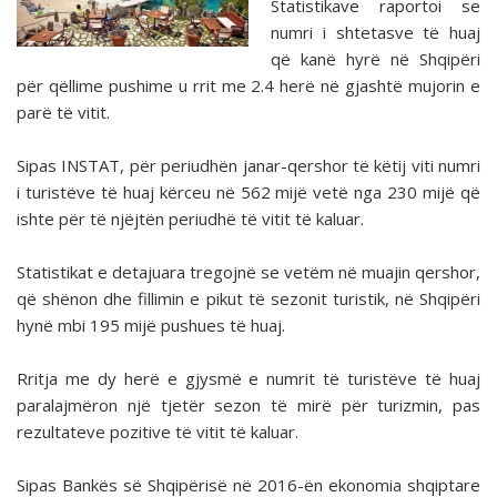
Statistikave raportoi se
numri i shtetasve të huaj
që kanë hyrë në Shqipëri
për qëllime pushime u rrit me 2.4 herë në gjashtë mujorin e
parë të vitit.
Sipas INSTAT, për periudhën janar-qershor të këtij viti numri
i turistëve të huaj kërceu në 562 mijë vetë nga 230 mijë që
ishte për të njëjtën periudhë të vitit të kaluar.
Statistikat e detajuara tregojnë se vetëm në muajin qershor,
që shënon dhe fillimin e pikut të sezonit turistik, në Shqipëri
hynë mbi 195 mijë pushues të huaj.
Rritja me dy herë e gjysmë e numrit të turistëve të huaj
paralajmëron një tjetër sezon të mirë për turizmin, pas
rezultateve pozitive të vitit të kaluar.
Sipas Bankës së Shqipërisë në 2016-ën ekonomia shqiptare