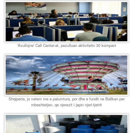
'Avullojne' Call Center-at, pezulluan aktivitetin 30 kompani
Shqiperia, jo vetem me e palumtura, por dhe e fundit ne Ballkan per
mbeshtetjen, qe njerezit i japin njeri-tjetrit