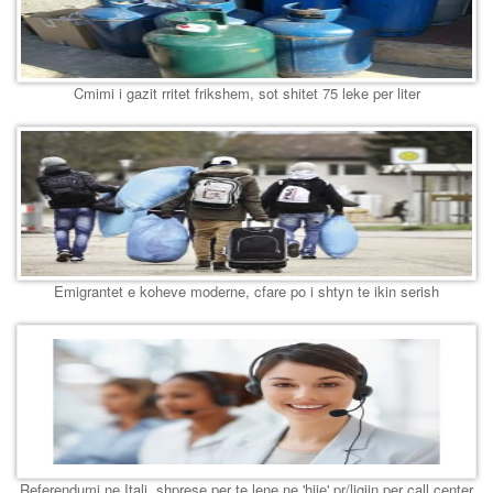
Cmimi i gazit rritet frikshem, sot shitet 75 leke per liter
Emigrantet e koheve moderne, cfare po i shtyn te ikin serish
Referendumi ne Itali, shprese per te lene ne 'hije' pr/ligjin per call center