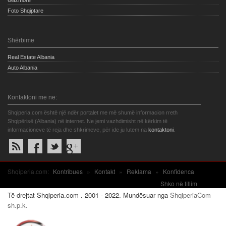
Gazmore
Foto Shqiptare
Shërbime
Real Estate Albania
Auto Albania
Kontaktoni me ne:
Shqiperia.com është një ndër portalet me më shumë informacion rreth
Shqipërisë (Albania) në internet. Ne jemi vazhdimisht në kërkim të
informacioneve të reja dhe shkrimeve, për ide ju lutem na
kontaktoni
.
Shqiperia.com:
Kontribues
»
Kontakt
»
Reklama
»
Konfidenca
Shko në fillim
Të drejtat Shqiperia.com . 2001 - 2022. Mundësuar nga
ShqiperiaCom
sh.p.k.