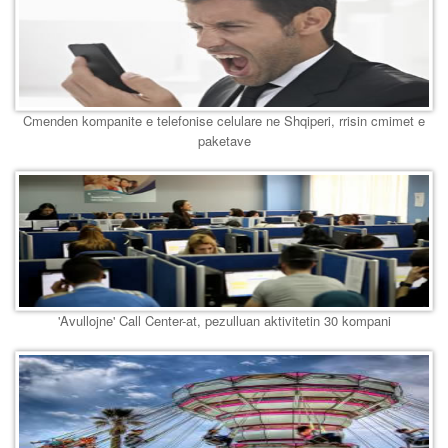
Cmenden kompanite e telefonise celulare ne Shqiperi, rrisin cmimet e
paketave
'Avullojne' Call Center-at, pezulluan aktivitetin 30 kompani