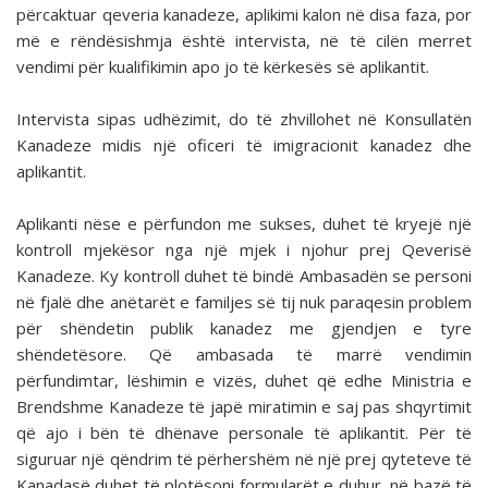
përcaktuar qeveria kanadeze, aplikimi kalon në disa faza, por
më e rëndësishmja është intervista, në të cilën merret
vendimi për kualifikimin apo jo të kërkesës së aplikantit.
Intervista sipas udhëzimit, do të zhvillohet në Konsullatën
Kanadeze midis një oficeri të imigracionit kanadez dhe
aplikantit.
Aplikanti nëse e përfundon me sukses, duhet të kryejë një
kontroll mjekësor nga një mjek i njohur prej Qeverisë
Kanadeze. Ky kontroll duhet të bindë Ambasadën se personi
në fjalë dhe anëtarët e familjes së tij nuk paraqesin problem
për shëndetin publik kanadez me gjendjen e tyre
shëndetësore. Që ambasada të marrë vendimin
përfundimtar, lëshimin e vizës, duhet që edhe Ministria e
Brendshme Kanadeze të japë miratimin e saj pas shqyrtimit
që ajo i bën të dhënave personale të aplikantit. Për të
siguruar një qëndrim të përhershëm në një prej qyteteve të
Kanadasë duhet të plotësoni formularët e duhur, në bazë të