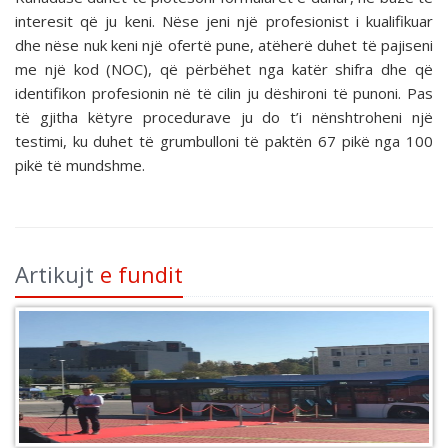
interesit që ju keni. Nëse jeni një profesionist i kualifikuar
dhe nëse nuk keni një ofertë pune, atëherë duhet të pajiseni
me një kod (NOC), që përbëhet nga katër shifra dhe që
identifikon profesionin në të cilin ju dëshironi të punoni. Pas
të gjitha këtyre procedurave ju do t’i nënshtroheni një
testimi, ku duhet të grumbulloni të paktën 67 pikë nga 100
pikë të mundshme.
Artikujt
e fundit