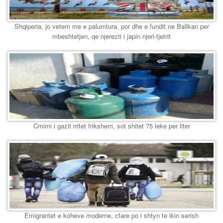
Shqiperia, jo vetem me e palumtura, por dhe e fundit ne Ballkan per
mbeshtetjen, qe njerezit i japin njeri-tjetrit
Cmimi i gazit rritet frikshem, sot shitet 75 leke per liter
Emigrantet e koheve moderne, cfare po i shtyn te ikin serish