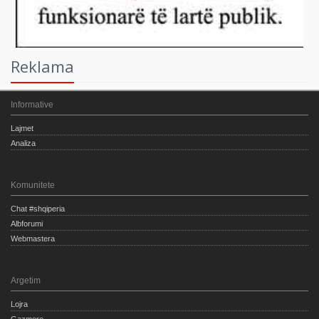
Reklama
Informative
Lajmet
Analiza
Komunitete
Chat #shqiperia
Albforumi
Webmastera
Argetim
Lojra