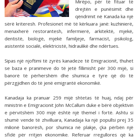
Mirëpo, për të fituar të
drejtën e punësimit dhe
qëndrimit në Kanada ka një
sërë kriteresh. Profesionet më të kërkuara janë: kuzhinierë,
menaxherë restorantesh, infermierë, arkitektë, mjekë,
dentistë, biologë, mjekë familjeje, farmacist, psikolog,
asistentë socialë, elektricistë, hidraulikë dhe ndërtues.
Sipas një njoftimi të zyrës kanadeze të Emigracionit, thuhet
se baza e pranimeve do të jetë fillimisht për 300 mijë, si
banorë të përhershëm dhe shumica e tyre që do të
përzgjidhen do të jenë emigrantë ekonomikë.
Kanadaja ka pranuar 259 mijë shtetas të huaj, ndaj për
ministrin e Emigracionit John McCallum duke e bërë objektivin
e përvitshëm 300 mijë është një themel i fortë. Ashtu si
shumë vende të zhvilluara, Kanadaja ka një popullsi prej 35
milionë banorësh, por shumica në plakje, çka përbën një
sfidë për rritjen ekonomike. Referuar rregullores që ka