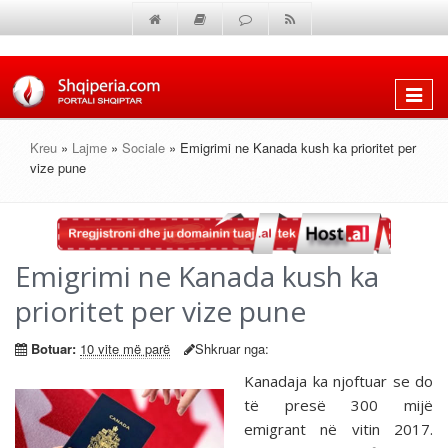
Shfaq
menun
Kreu
»
Lajme
»
Sociale
» Emigrimi ne Kanada kush ka prioritet per
vize pune
Emigrimi ne Kanada kush ka
prioritet per vize pune
Botuar:
10 vite më parë
Shkruar nga:
Kanadaja ka njoftuar se do
të presë 300 mijë
emigrant në vitin 2017.