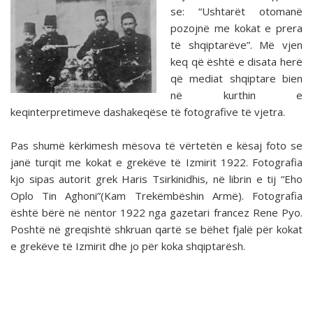
se: “Ushtarët otomanë
pozojnë me kokat e prera
të shqiptarëve”. Më vjen
keq që është e disata herë
që mediat shqiptare bien
në kurthin e
keqinterpretimeve dashakeqëse të fotografive të vjetra.
Pas shumë kërkimesh mësova të vërtetën e kësaj foto se
janë turqit me kokat e grekëve të Izmirit 1922. Fotografia
kjo sipas autorit grek Haris Tsirkinidhis, në librin e tij “Eho
Oplo Tin Aghoni”(Kam Trekëmbëshin Armë). Fotografia
është bërë në nëntor 1922 nga gazetari francez Rene Pyo.
Poshtë në greqishtë shkruan qartë se bëhet fjalë për kokat
e grekëve të Izmirit dhe jo për koka shqiptarësh.