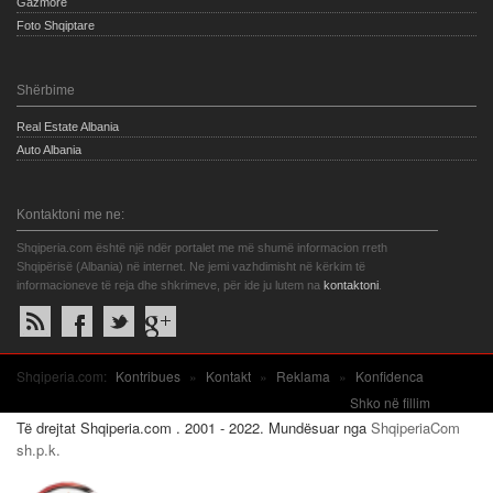
Gazmore
Foto Shqiptare
Shërbime
Real Estate Albania
Auto Albania
Kontaktoni me ne:
Shqiperia.com është një ndër portalet me më shumë informacion rreth
Shqipërisë (Albania) në internet. Ne jemi vazhdimisht në kërkim të
informacioneve të reja dhe shkrimeve, për ide ju lutem na
kontaktoni
.
Shqiperia.com:
Kontribues
»
Kontakt
»
Reklama
»
Konfidenca
Shko në fillim
Të drejtat Shqiperia.com . 2001 - 2022. Mundësuar nga
ShqiperiaCom
sh.p.k.