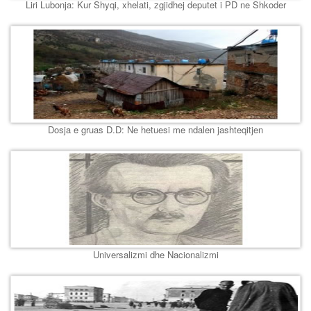
Liri Lubonja: Kur Shyqi, xhelati, zgjidhej deputet i PD ne Shkoder
Dosja e gruas D.D: Ne hetuesi me ndalen jashteqitjen
Universalizmi dhe Nacionalizmi