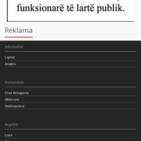
Reklama
Informative
Lajmet
Analiza
Komunitete
Chat #shqiperia
Albforumi
Webmastera
Argetim
Lojra