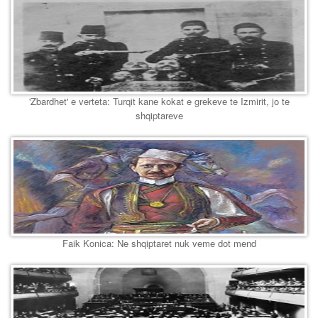
'Zbardhet' e verteta: Turqit kane kokat e grekeve te Izmirit, jo te
shqiptareve
Faik Konica: Ne shqiptaret nuk veme dot mend