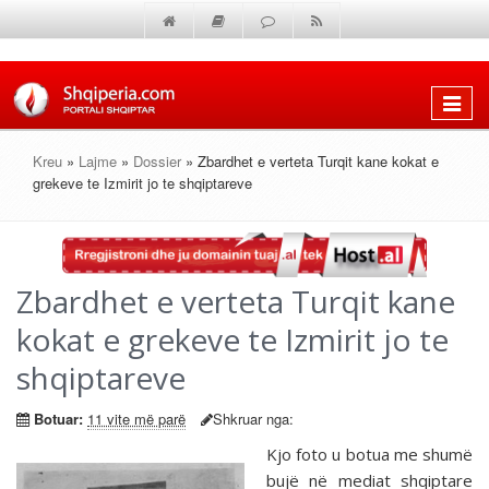
Shfaq
menun
Kreu
»
Lajme
»
Dossier
» Zbardhet e verteta Turqit kane kokat e
grekeve te Izmirit jo te shqiptareve
Zbardhet e verteta Turqit kane
kokat e grekeve te Izmirit jo te
shqiptareve
Botuar:
11 vite më parë
Shkruar nga:
Kjo foto u botua me shumë
bujë në mediat shqiptare