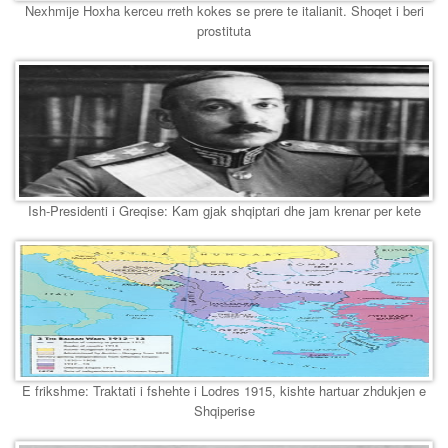
Nexhmije Hoxha kerceu rreth kokes se prere te italianit. Shoqet i beri
prostituta
Ish-Presidenti i Greqise: Kam gjak shqiptari dhe jam krenar per kete
E frikshme: Traktati i fshehte i Lodres 1915, kishte hartuar zhdukjen e
Shqiperise