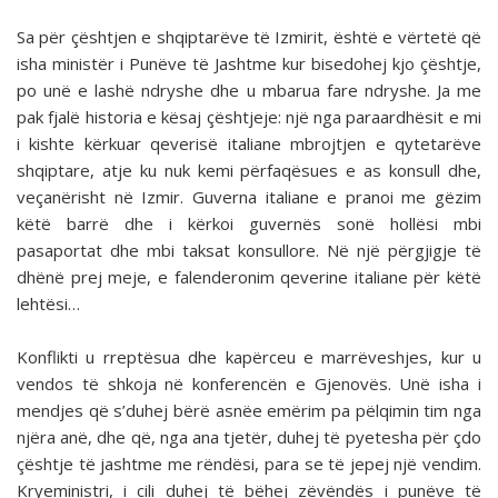
Sa për çështjen e shqiptarëve të Izmirit, është e vër­tetë që
isha ministër i Punëve të Jashtme kur bisedohej kjo çështje,
po unë e lashë ndryshe dhe u mbarua fare ndry­she. Ja me
pak fjalë historia e kësaj çështjeje: një nga para­ardhësit e mi
i kishte kërkuar qeverisë italiane mbrojtjen e qytetarëve
shqiptare, atje ku nuk kemi përfaqësues e as konsull dhe,
veçanërisht në Izmir. Guverna italiane e pra­noi me gëzim
këtë barrë dhe i kërkoi guvernës sonë hollësi mbi
pasaportat dhe mbi taksat konsullore. Në një përgjigje të
dhënë prej meje, e falenderonim qeverine italiane për këtë
lehtësi…
Konflikti u rreptësua dhe kapërceu e marrëveshjes, kur u
vendos të shkoja në konferencën e Gjenovës. Unë isha i
mendjes që s’duhej bërë asnëe emërim pa pëlqimin tim nga
njëra anë, dhe që, nga ana tjetër, duhej të pyetesha për çdo
çështje të jashtme me rëndësi, para se të jepej një vendim.
Kryeministri, i cili duhej të bëhej zëvëndës i punëve të