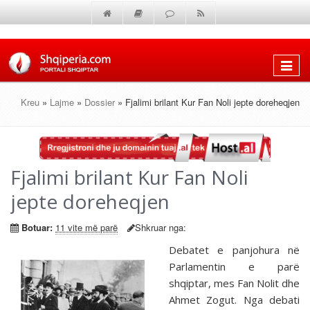
Shfaq
menun
Kreu
»
Lajme
»
Dossier
» Fjalimi brilant Kur Fan Noli jepte doreheqjen
Fjalimi brilant Kur Fan Noli
jepte doreheqjen
Botuar:
11 vite më parë
Shkruar nga:
Debatet e panjohura në
Parlamentin e parë
shqiptar, mes Fan Nolit dhe
Ahmet Zogut. Nga debati