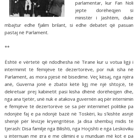
parlamentar, kur Fan Noli
jepte dorëheqjen si
ministër i Jashtëm, duke
mbajtur edhe fjalim brilant, si edhe debatet që pasuan
pastaj në Parlament.
**
Është e vërtetë që ndodhesha në Tirane kur u votua ligji i
intermimit të fëmijëve të dezertorëve, por nuk isha në
Parlament, as mora pjesë në bisedime. Veç kësaj, nga njëra
anë, Guverna jonë e zbatoi këtë ligj me një shtojcë, të
dekretuar prej kabinetit pasi kisha dhënë dorëheqjen dhe,
nga ana tjetër, unë nuk e atakova guvernën aq për interni­min
e fëmijëve të dezertorëve se sa për internimet politike pa
ndonjëe faj e pa ndonjë bazë në Toskëri, ku s’kishte asnjë
shenjë për lëvizje kryengritëse. Ja disa shembuj midis të
tjerash: Disa familje nga Bilishti, nga Hoçishti e nga Les­koviku
u internuan me gra e me çiliminj e u munduan më kot e pa