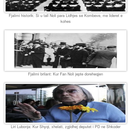
Fjalimi historik: Si u tall Noli para Lidhjes se Kombeve, me lideret e
kohes
Fjalimi brilant: Kur Fan Noli jepte doreheqjen
Liri Lubonja: Kur Shyqi, xhelati, zgjidhej deputet i PD ne Shkoder