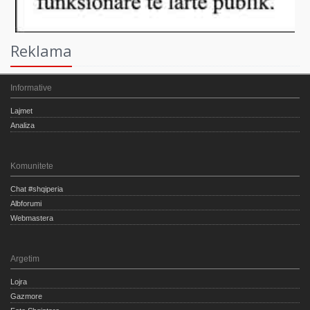
Reklama
Informative
Lajmet
Analiza
Komunitete
Chat #shqiperia
Albforumi
Webmastera
Argetim
Lojra
Gazmore