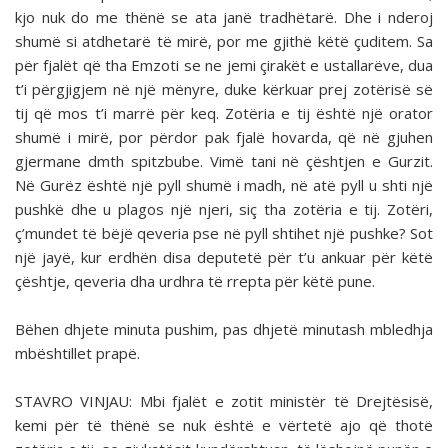
kjo nuk do me thënë se ata janë tradhëtarë. Dhe i nderoj
shumë si atdhetarë të mirë, por me gjithë këtë çuditem. Sa
për fjalët që tha Emzoti se ne jemi çirakët e ustallarëve, dua
t’i përgjigjem në një mënyre, duke kërkuar prej zotërisë së
tij që mos t’i marrë për keq. Zotëria e tij është një orator
shumë i mirë, por përdor pak fjalë hovarda, që në gjuhen
gjermane dmth spitzbube. Vimë tani në çështjen e Gurzit.
Në Gurëz është një pyll shumë i madh, në atë pyll u shti një
pushkë dhe u plagos një njeri, siç tha zotëria e tij. Zotëri,
ç’mundet të bëjë qeveria pse në pyll shtihet një pushke? Sot
një jayë, kur erdhën disa deputetë për t’u ankuar për këtë
çështje, qeveria dha urdhra të rrepta për këtë pune.
Bëhen dhjete minuta pushim, pas dhjetë minutash mbledhja
mbështillet prapë.
STAVRO VINJAU: Mbi fjalët e zotit ministër të Dre­jtësisë,
kemi për të thënë se nuk është e vërtetë ajo që thotë