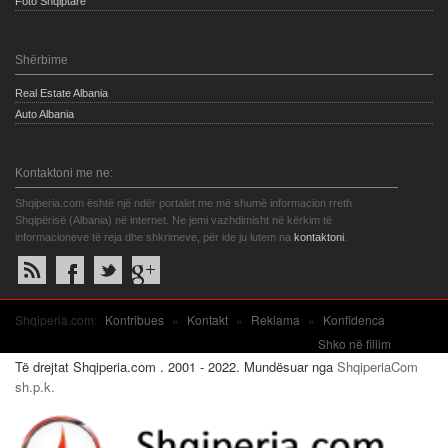
Foto Shqiptare
Shërbime
Real Estate Albania
Auto Albania
Kontaktoni me ne:
Shqiperia.com është një ndër portalet me më shumë informacion rreth
Shqipërisë (Albania) në internet. Ne jemi vazhdimisht në kërkim të
informacioneve të reja dhe shkrimeve, për ide ju lutem na
kontaktoni
.
Shqiperia.com:
Kontribues
»
Kontakt
»
Reklama
»
Konfidenca
Shko në fillim
Të drejtat Shqiperia.com . 2001 - 2022. Mundësuar nga
ShqiperiaCom
sh.p.k.