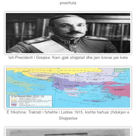
prostituta
Ish-Presidenti i Greqise: Kam gjak shqiptari dhe jam krenar per kete
E frikshme: Traktati i fshehte i Lodres 1915, kishte hartuar zhdukjen e
Shqiperise