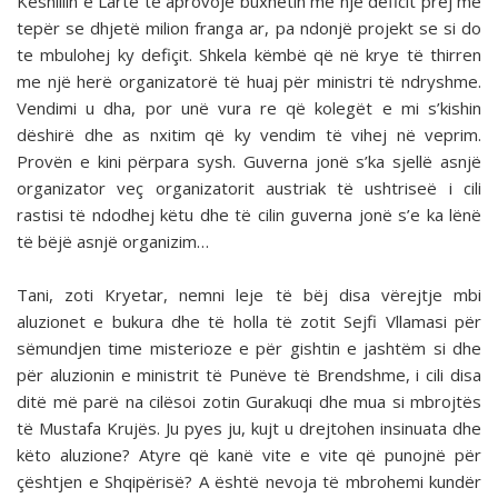
Këshillin e Lartë të aprovojë buxhetin me një deficit prej më
tepër se dhjetë milion franga ar, pa ndonjë projekt se si do
te mbulohej ky defiçit. Shkela këmbë që në krye të thirren
me një herë or­ganizatorë të huaj për ministri të ndryshme.
Vendimi u dha, por unë vura re që kolegët e mi s’kishin
dëshirë dhe as nxi­tim që ky vendim të vihej në veprim.
Provën e kini përpara sysh. Guverna jonë s’ka sjellë asnjë
organizator veç organi­zatorit austriak të ushtriseë i cili
rastisi të ndodhej këtu dhe të cilin guverna jonë s’e ka lënë
të bëjë asnjë organizim…
Tani, zoti Kryetar, nemni leje të bëj disa vërejtje mbi
aluzionet e bukura dhe të holla të zotit Sejfi Vllamasi për
sëmundjen time misterioze e për gishtin e jashtëm si dhe
për aluzionin e ministrit të Punëve të Brendshme, i cili disa
ditë më parë na cilësoi zotin Gurakuqi dhe mua si mbrojtës
të Mustafa Krujës. Ju pyes ju, kujt u drejtohen insinuata dhe
këto aluzione? Atyre që kanë vite e vite që punojnë për
çështjen e Shqipërisë? A është nevoja të mbrohemi kundër