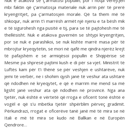
Nuk e atakova se ç’armatosi popullin; por i hoqa vërejtjen
mbi faktin që ç’armatosja materiale nuk arrin për të prerë
kryengritjet, pa ç’armatosjen morale. Që ta them më të
shkoqur, nuk arrin t’i marrësh armët një njeriu e ta bësh mik
e të sigurohesh nga pusitë e tij, para se të pajtohesh me të
thellësisht. Nuk e atakova guvernën se shtypi kryengritjen,
por se nuk e parashikoi, se nuk kishte marrë masa për të
mbrojtur kryeqytetin, se mori në qafë me qindra njerëz krejt
të pafajshëm e se armiqësoi popullin e Shqipërise së
Mesme pa shpresë pajtimi kush e di për sa vjet. Ministrit të
Luftës kam për t’i thënë se për veshjen e ushtarëve, nuk
jemi të verbër, ne i shohim qysh janë të ve­shur ata ushtarë
që ndodhen në kryeqytet, e që e marrim me mend sa më
ligsht janë veshur ata që ndodhen në provincë. Nga ana
tjetër, nuk është e vërtetë që rroga e oficerit tonë është e
vogël e që s’u mbetka tjetër shpërblim përveç grad­imit.
Përkundrazi, rrogat e oficerëve tanë janë më të mira se në
Itali e më të mira se kudo në Ballkan e në Europën
Qendrore…