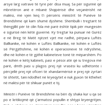
arsye larg vatrave të tyre për disa muaj. Sa për sigurinë që
mbretëron anë e mbanë Shqipërisë dhe veçanërisht në
malësi, më vjen keq t’i përsëris ministrit të Punëve të
Brendshme që kam shumë dyshime. Shembulli i tregtarit të
thëngjillit për të cilin fola më parë është tipik për mungesën
e sigurisë nën këtë guvernë. Ky tregtar ka punuar në Gurëz
e në Breg të Matit njëzet vjet me radhë, përpara Luftës
Ballkanike, në kohën e Luftës Ballkanike, në kohën e Luftës
së Përgjithshme, në kohën e operacione­ve të ndryshme,
dhe në kohën e të gjithë kabineteve tonë të mëparshëm. Po
në kohën e këtij kabineti, pasi e pësoi atë që iu tregova më
parë, dmth pasi u plagos prej një vrasësi ku udhëtonte i
përcjellë prej një oficeri të xhandarmërisë e prej një zyrtari
të shtetit, tani ndodhet në kryeqytet e nuk guxon të kthehet
në malësi për të shikuar punët e tij.
Ministri i Punëve të Brendshme na bëri dy shaka kur u qa se
po e kritikojmë që ç’armatosi popullin e shtypi kry­engritjen.