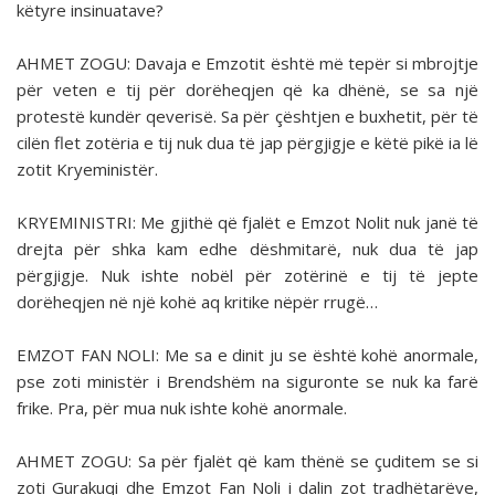
këtyre insinuatave?
AHMET ZOGU: Davaja e Emzotit është më tepër si mbrojtje
për veten e tij për dorëheqjen që ka dhënë, se sa një
protestë kundër qeverisë. Sa për çështjen e buxhetit, për të
cilën flet zotëria e tij nuk dua të jap përgjigje e këtë pikë ia lë
zotit Kryeministër.
KRYEMINISTRI: Me gjithë që fjalët e Emzot Nolit nuk janë të
drejta për shka kam edhe dëshmitarë, nuk dua të jap
përgjigje. Nuk ishte nobël për zotërinë e tij të jepte
dorëheqjen në një kohë aq kritike nëpër rrugë…
EMZOT FAN NOLI: Me sa e dinit ju se është kohë anormale,
pse zoti ministër i Brendshëm na siguronte se nuk ka farë
frike. Pra, për mua nuk ishte kohë anormale.
AHMET ZOGU: Sa për fjalët që kam thënë se çu­ditem se si
zoti Gurakuqi dhe Emzot Fan Noli i dalin zot tradhëtarëve,