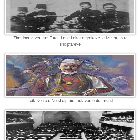
'Zbardhet' e verteta: Turqit kane kokat e grekeve te Izmirit, jo te
shqiptareve
Faik Konica: Ne shqiptaret nuk veme dot mend