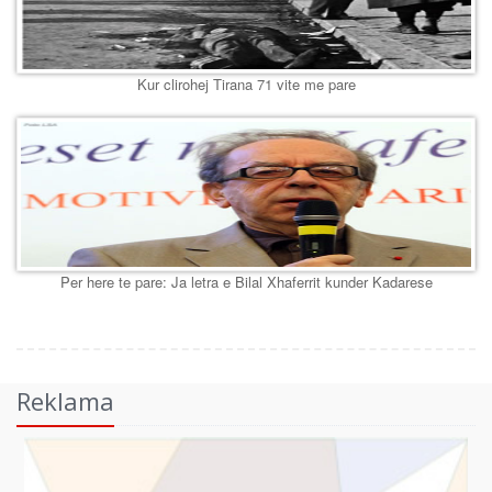
Kur clirohej Tirana 71 vite me pare
Per here te pare: Ja letra e Bilal Xhaferrit kunder Kadarese
Reklama