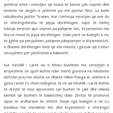
jashtme ishte i mendjes që mund të bënte çdo veprim dhe
emërim në degën e jashtme pa më pyetur fare, sa kohë
ndodhesha jashtë Tiranës. Kur i tërhoqa vëretjen që unë do
të shtrëngohesha të jepja dorëheqjen, sapo të behej
ndonjë emërim apo veprim pa pëlqimin tim, Kryeministri më
tha se mund ta jepja dorëheqjen. Duke parë se kolegët e mi,
të gjithë pa përjashtim, pëlqenin pikëpamjen e Kryeministrit,
e dhashë dorëheqjen time që atë minutë, i gëzuar që s’isha i
nevojshëm për plotësimin e kabinetit…
Kur Këshilli i Lartë na e ktheu buxhetin me vërejtjen e
arsyeshme se qysh kishte ndër mend guverna na mbulonte
deficitin prej më shumë se dhjetë milion franga ar, atëhere e
gjeta rastin t’u them kolegëve të mi që Këshilli i Lartë kishte
të drejtë të mos aprovonte një buxhet të çale dhe shkela
këmbë që buxheti të balancohej duke zbritur të pri­shurat
sipas të ardhurave të shtetit. Asnjë nga kolegët e mi s’u
bashkua me mendimin tim dhe kryeministri e shtrëngoi