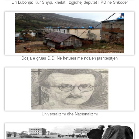
Liri Lubonja: Kur Shyqi, xhelati, zgjidhej deputet i PD ne Shkoder
Dosja e gruas D.D: Ne hetuesi me ndalen jashteqitjen
Universalizmi dhe Nacionalizmi