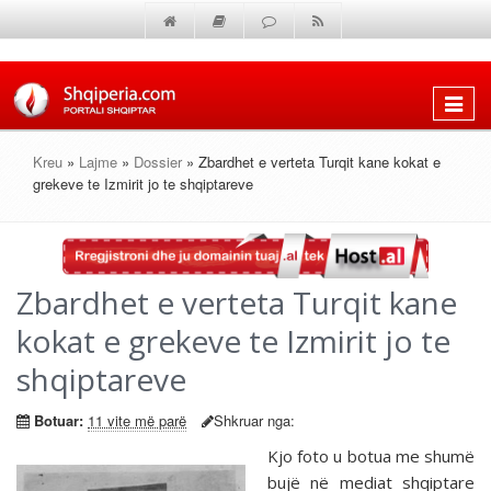
Shfaq
menun
Kreu
»
Lajme
»
Dossier
» Zbardhet e verteta Turqit kane kokat e
grekeve te Izmirit jo te shqiptareve
Zbardhet e verteta Turqit kane
kokat e grekeve te Izmirit jo te
shqiptareve
Botuar:
11 vite më parë
Shkruar nga:
Kjo foto u botua me shumë
bujë në mediat shqiptare