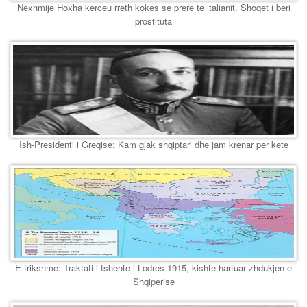
Nexhmije Hoxha kerceu rreth kokes se prere te italianit. Shoqet i beri
prostituta
Ish-Presidenti i Greqise: Kam gjak shqiptari dhe jam krenar per kete
E frikshme: Traktati i fshehte i Lodres 1915, kishte hartuar zhdukjen e
Shqiperise