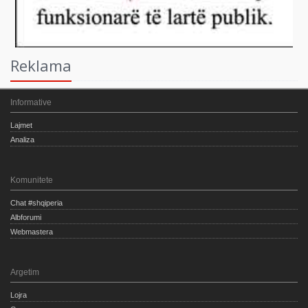
Reklama
Informative
Lajmet
Analiza
Komunitete
Chat #shqiperia
Albforumi
Webmastera
Argetim
Lojra