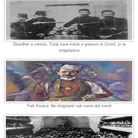
'Zbardhet' e verteta: Turqit kane kokat e grekeve te Izmirit, jo te
shqiptareve
Faik Konica: Ne shqiptaret nuk veme dot mend