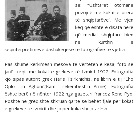
se: “Ushtarët otomanë
pozojnë me kokat e prera
të shqiptarëve”. Më vjen
keq që është e disata herë
që mediat shqiptare bien
në kurthin e
keqinterpretimeve dashakeqëse të fotografive të vjetra.
Pas shumë kërkimesh mësova të vërtetën e kësaj foto se
janë turqit me kokat e grekëve të Izmirit 1922. Fotografia
kjo sipas autorit grek Haris Tsirkinidhis, në librin e tij “Eho
Oplo Tin Aghoni”(Kam Trekëmbëshin Armë). Fotografia
është bërë në nëntor 1922 nga gazetari francez Rene Pyo.
Poshtë në greqishtë shkruan qartë se bëhet fjalë për kokat
e grekëve të Izmirit dhe jo për koka shqiptarësh.