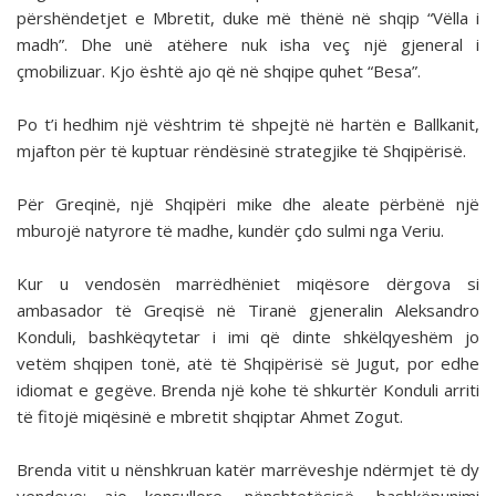
përshëndetjet e Mbretit, duke më thënë në shqip “Vëlla i
madh”. Dhe unë atëhere nuk isha veç një gjeneral i
çmobilizuar. Kjo është ajo që në shqipe quhet “Besa”.
Po t’i hedhim një vështrim të shpejtë në hartën e Ballkanit,
mjafton për të kuptuar rëndësinë strategjike të Shqipërisë.
Për Greqinë, një Shqipëri mike dhe aleate përbënë një
mburojë natyrore të madhe, kundër çdo sulmi nga Veriu.
Kur u vendosën marrëdhëniet miqësore dërgova si
ambasador të Greqisë në Tiranë gjeneralin Aleksandro
Konduli, bashkëqytetar i imi që dinte shkëlqyeshëm jo
vetëm shqipen tonë, atë të Shqipërisë së Jugut, por edhe
idiomat e gegëve. Brenda një kohe të shkurtër Konduli arriti
të fitojë miqësinë e mbretit shqiptar Ahmet Zogut.
Brenda vitit u nënshkruan katër marrëveshje ndërmjet të dy