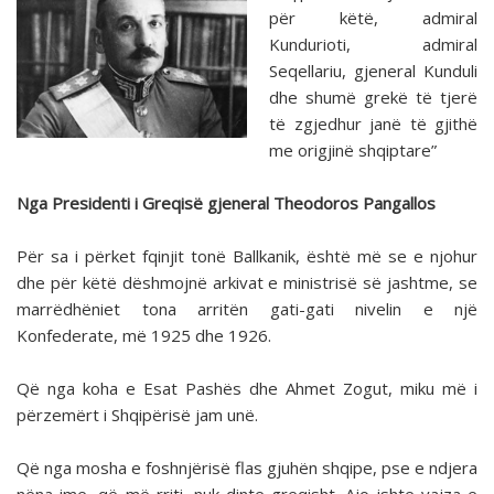
për këtë, admiral
Kundurioti, admiral
Seqellariu, gjeneral Kunduli
dhe shumë grekë të tjerë
të zgjedhur janë të gjithë
me origjinë shqiptare”
Nga Presidenti i Greqisë gjeneral Theodoros Pangallos
Për sa i përket fqinjit tonë Ballkanik, është më se e njohur
dhe për këtë dëshmojnë arkivat e ministrisë së jashtme, se
marrëdhëniet tona arritën gati-gati nivelin e një
Konfederate, më 1925 dhe 1926.
Që nga koha e Esat Pashës dhe Ahmet Zogut, miku më i
përzemërt i Shqipërisë jam unë.
Që nga mosha e foshnjërisë flas gjuhën shqipe, pse e ndjera