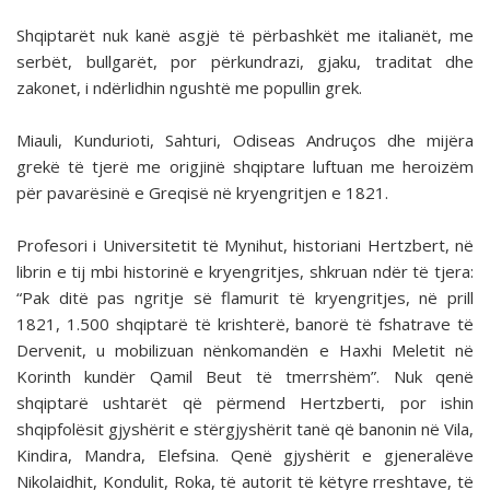
Shqiptarët nuk kanë asgjë të përbashkët me italianët, me
serbët, bullgarët, por përkundrazi, gjaku, traditat dhe
zakonet, i ndërlidhin ngushtë me popullin grek.
Miauli, Kundurioti, Sahturi, Odiseas Andruços dhe mijëra
grekë të tjerë me origjinë shqiptare luftuan me heroizëm
për pavarësinë e Greqisë në kryengritjen e 1821.
Profesori i Universitetit të Mynihut, historiani Hertzbert, në
librin e tij mbi historinë e kryengritjes, shkruan ndër të tjera:
“Pak ditë pas ngritje së flamurit të kryengritjes, në prill
1821, 1.500 shqiptarë të krishterë, banorë të fshatrave të
Dervenit, u mobilizuan nënkomandën e Haxhi Meletit në
Korinth kundër Qamil Beut të tmerrshëm”. Nuk qenë
shqiptarë ushtarët që përmend Hertzberti, por ishin
shqipfolësit gjyshërit e stërgjyshërit tanë që banonin në Vila,
Kindira, Mandra, Elefsina. Qenë gjyshërit e gjeneralëve
Nikolaidhit, Kondulit, Roka, të autorit të këtyre rreshtave, të