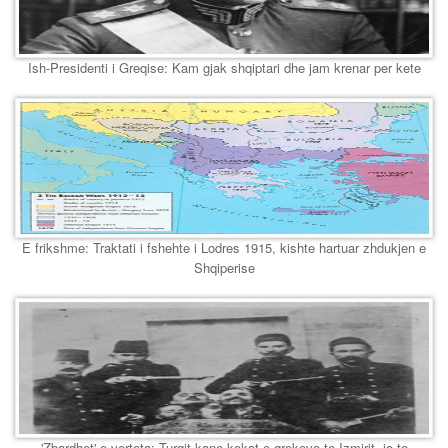
Ish-Presidenti i Greqise: Kam gjak shqiptari dhe jam krenar per kete
E frikshme: Traktati i fshehte i Lodres 1915, kishte hartuar zhdukjen e
Shqiperise
'Zbardhet' e verteta: Turqit kane kokat e grekeve te Izmirit, jo te