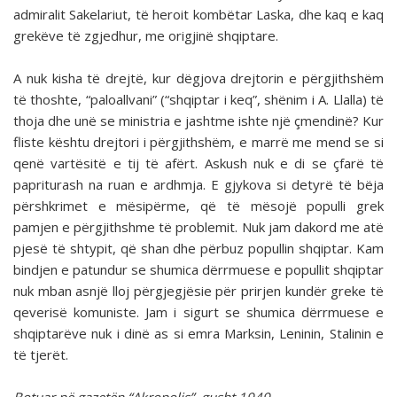
admiralit Sakelariut, të heroit kombëtar Laska, dhe kaq e kaq
grekëve të zgjedhur, me origjinë shqiptare.
A nuk kisha të drejtë, kur dëgjova drejtorin e përgjithshëm
të thoshte, “paloallvani” (“shqiptar i keq”, shënim i A. Llalla) të
thoja dhe unë se ministria e jashtme ishte një çmendinë? Kur
fliste kështu drejtori i përgjithshëm, e marrë me mend se si
qenë vartësitë e tij të afërt. Askush nuk e di se çfarë të
papriturash na ruan e ardhmja. E gjykova si detyrë të bëja
përshkrimet e mësipërme, që të mësojë populli grek
pamjen e përgjithshme të problemit. Nuk jam dakord me atë
pjesë të shtypit, që shan dhe përbuz popullin shqiptar. Kam
bindjen e patundur se shumica dërrmuese e popullit shqiptar
nuk mban asnjë lloj përgjegjësie për prirjen kundër greke të
qeverisë komuniste. Jam i sigurt se shumica dërrmuese e
shqiptarëve nuk i dinë as si emra Marksin, Leninin, Stalinin e
të tjerët.