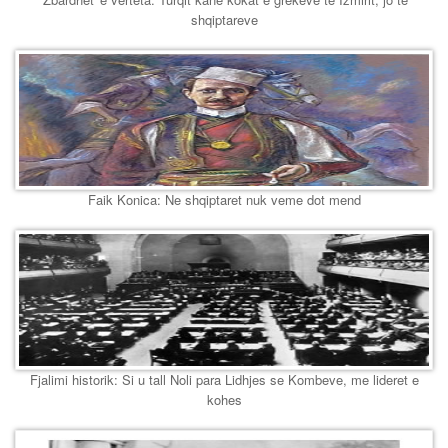
shqiptareve
Faik Konica: Ne shqiptaret nuk veme dot mend
Fjalimi historik: Si u tall Noli para Lidhjes se Kombeve, me lideret e
kohes