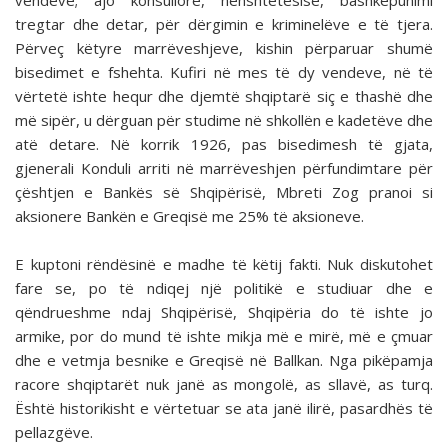
vendeve; ajo konsullore, nënshtetësisë, bashkëpunimi
tregtar dhe detar, për dërgimin e kriminelëve e të tjera.
Përveç këtyre marrëveshjeve, kishin përparuar shumë
bisedimet e fshehta. Kufiri në mes të dy vendeve, në të
vërtetë ishte hequr dhe djemtë shqiptarë siç e thashë dhe
më sipër, u dërguan për studime në shkollën e kadetëve dhe
atë detare. Në korrik 1926, pas bisedimesh të gjata,
gjenerali Konduli arriti në marrëveshjen përfundimtare për
çështjen e Bankës së Shqipërisë, Mbreti Zog pranoi si
aksionere Bankën e Greqisë me 25% të aksioneve.
E kuptoni rëndësinë e madhe të këtij fakti. Nuk diskutohet
fare se, po të ndiqej një politikë e studiuar dhe e
qëndrueshme ndaj Shqipërisë, Shqipëria do të ishte jo
armike, por do mund të ishte mikja më e mirë, më e çmuar
dhe e vetmja besnike e Greqisë në Ballkan. Nga pikëpamja
racore shqiptarët nuk janë as mongolë, as sllavë, as turq.
Është historikisht e vërtetuar se ata janë ilirë, pasardhës të
pellazgëve.