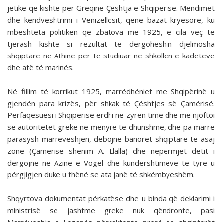
jetike që kishte për Greqinë Çështja e Shqipërisë. Mendimet
dhe këndvështrimi i Venizellosit, qenë bazat kryesore, ku
mbështeta politikën që zbatova më 1925, e cila veç të
tjerash kishte si rezultat të dërgoheshin djelmosha
shqiptarë në Athinë për të studiuar në shkollën e kadetëve
dhe atë të marinës.
Në fillim të korrikut 1925, marrëdhëniet me Shqipërinë u
gjendën para krizës, për shkak të Çështjes së Çamërisë.
Përfaqësuesi i Shqipërisë erdhi në zyrën time dhe më njoftoi
se autoritetet greke në mënyrë të dhunshme, dhe pa marrë
parasysh marrëveshjen, dëbojnë banorët shqiptarë të asaj
zone (Çamërisë shënim A. Llalla) dhe nëpërmjet detit i
dërgojnë në Azinë e Vogël dhe kundërshtimeve të tyre u
përgjigjen duke u thënë se ata janë të shkëmbyeshëm.
Shqyrtova dokumentat përkatëse dhe u binda që deklarimi i
ministrisë së jashtme greke nuk qëndronte, pasi