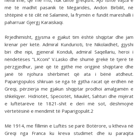
nëna ime, që më rriti, nuk dinte greqisht. Ajo ishte vajza e
më të madhit pasanik të Megaridës, Andon Birbilit, në
shtëpinë e të cilit në Salaminë, la frymën e fundit mareshalli i
paharruar Gjergj Karaiskaqi.
Rrjedhimisht, gjysma e gjakut tim është shqiptar dhe jam
krenar për këtë. Admiral Kundurioti, tre Nikolaidhët, gjyshi
biri dhe nipi, gjeneral Konduli, admiral Saqellariu, heroi i
nëndetëses “L.Kconi” V.Lasko dhe shumë grekë të tjerë të
përzgjedhur, janë që të gjithë me origjinë shqiptare dhe
janë të njohura shërbimet që ata i bënë atdheut.
Paparigopulos shkruan se nga të gjitha racat që erdhën në
Greqi, përzierja me gjakun shqiptar prodhoi amalgamën e
shkëlqyer. Hidriotët, Speciotët, Miaulët, Sahturi dhe mijërat
e luftëtarëve të 1821-shit e deri më sot, dëshmojnë
vërtetësinë e mendimit të Paparigopulit.2
Më 1914, me fillimin e Luftës se parë Botërore, u ktheva në
Greqi nga Franca ku kreva studimet dhe iu paraqita