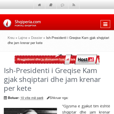
Shfaq
menun
Kreu
»
Lajme
»
Dossier
» Ish-Presidenti i Greqise Kam gjak shqiptari
dhe jam krenar per kete
Ish-Presidenti i Greqise Kam
gjak shqiptari dhe jam krenar
per kete
Botuar:
10 vite më parë
Shkruar nga:
“Gjysma e gjakut tim është
shqiptar dhe jam krenar