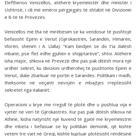
Eleftherios Venizellos, atëherë kryeministër dhe ministër i
Ushtrisë, i cili më emëroi përgjegjës të shtabit në Divizionin
e 8-të të Prevezës.
Venizellos më tha në mirëbesim se ka vendosur të pushtojë
befasisht Epirin e Veriut (Gjirokastrën, Sarandën, Himarën,
Vlorën, shënim i A. Llalla). “Kam bindjen se do t’ia dalësh
mbanë, pse flet edhe gjuhën e shqiptarëve”, shtoi. Atëherë
isha major, shkova në Prevezë dhe pas pak ditësh mora një
urdhër sekret, ku divizioni urdhërohej të pushtonte Epirin e
Veriut, duke zbarkuar në portin e Sarandës. Politikani i madh,
theksonte në veçanti nevojën e mbajtjes rreptësisht
sekretet nga italianët.
Operacioni u krye me rregull të plotë dhe u pushtua vija e
vjetër në veri të Gjirokastrës. Kur pas pak ditësh shkova në
Athinë, kisha natyrisht një kuvend të gjatë me kryeministrin
dhe mbeta i befasuar se ky politikan demonik, që kishte
vetëm tre vjet në Greqi, kishte kuptuar plotësisht rëndësinë