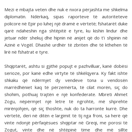
Mezi e mbajta veten dhe nuk e nxora përjashta me shkelma
diplomatin. Ndërkaq, sipas raporteve të autoriteteve
policore në Epir po luhej një dramë e vërtetë; fshatarët duke
qarë ndaheshin nga shtëpitë e tyre, ku kishin lindur dhe
jetuar ndër shekuj dhe hipnin në anijet që do t’i shpinin në
Azinë e Vogël. Dhashë urdhër të zbriten dhe të kthehen të
lirë në fshatrat e tyre.
Shqiptarët, ashtu si gjithë popujt e pazhvilluar, kanë dobësi
serioze, por kanë edhe virtyte të shkëlqyera. Ky fakt ishte
shkaku që ndërmjet dy vendeve tona u vendosën
marrëdhëniet kaq të përzemërta, të cilat morën, siç do
shohim, pothuaj trajtën e një konfederate. Mbreti Ahmet
Zogu, nëpërmjet një letre të ngrohtë, më shprehte
mirënjohjen, që siç thoshte, nuk do ta harronte kurrë. Dhe
vërtetë, deri në ditën e largimit të tij nga froni, sa herë që
vinte ndonjë përfaqësues shqiptar në Greqi, me porosi të
Zogut, vinte dhe në shtëpinë time dhe më sillte