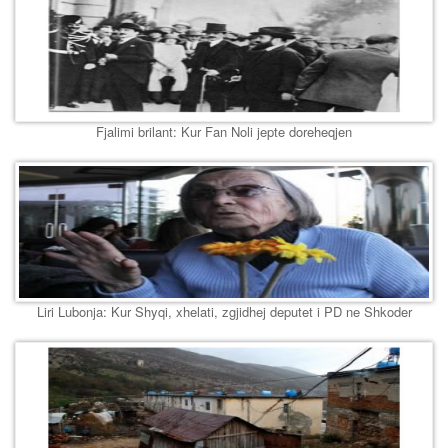
Fjalimi brilant: Kur Fan Noli jepte doreheqjen
Liri Lubonja: Kur Shyqi, xhelati, zgjidhej deputet i PD ne Shkoder