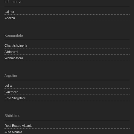
Informative
Lajmet
Analiza
Komunitete
Chat #shqiperia
Albforumi
Webmastera
Argetim
Lojra
Gazmore
Foto Shqiptare
Shërbime
Real Estate Albania
Auto Albania