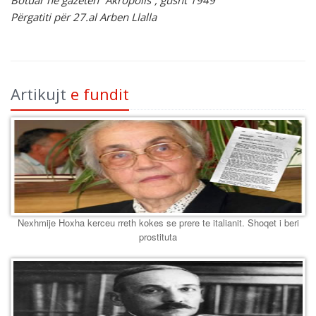
Botuar në gazetën “Akropolis”, gusht 1949
Përgatiti për 27.al Arben Llalla
Artikujt
e fundit
Nexhmije Hoxha kerceu rreth kokes se prere te italianit. Shoqet i beri
prostituta