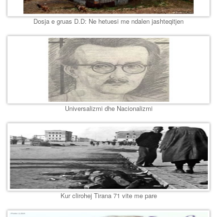
Dosja e gruas D.D: Ne hetuesi me ndalen jashteqitjen
Universalizmi dhe Nacionalizmi
Kur clirohej Tirana 71 vite me pare