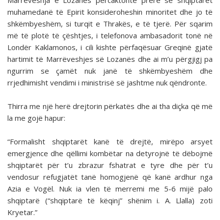
Marrëveshja e Lozanës përcaktonte prerë se shqiptarët
muhamedanë të Epirit konsideroheshin minoritet dhe jo të
shkëmbyeshëm, si turqit e Thrakës, e të tjerë. Për sqarim
më të plotë të çështjes, i telefonova ambasadorit tonë në
Londër Kaklamonos, i cili kishte përfaqësuar Greqinë gjatë
hartimit të Marrëveshjes së Lozanës dhe ai m’u përgjigj pa
ngurrim se çamët nuk janë të shkëmbyeshëm dhe
rrjedhimisht vendimi i ministrisë së jashtme nuk qëndronte.
Thirra me një herë drejtorin përkatës dhe ai tha diçka që më
la me gojë hapur:
“Formalisht shqiptarët kanë të drejtë, mirëpo arsyet
emergjence dhe qëllimi kombëtar na detyrojnë të dëbojmë
shqiptarët për t’u zbrazur fshatrat e tyre dhe për t’u
vendosur refugjatët tanë homogjenë që kanë ardhur nga
Azia e Vogël. Nuk ia vlen të merremi me 5-6 mijë palo
shqiptarë (“shqiptarë të këqinj” shënim i. A. Llalla) zoti
Kryetar.”