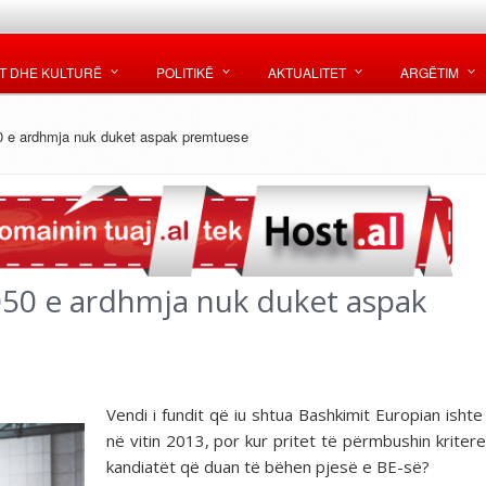
T DHE KULTURË
POLITIKË
AKTUALITET
ARGËTIM
50 e ardhmja nuk duket aspak premtuese
2050 e ardhmja nuk duket aspak
Vendi i fundit që iu shtua Bashkimit Europian ishte
në vitin 2013, por kur pritet të përmbushin kritere
kandiatët që duan të bëhen pjesë e BE-së?