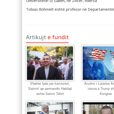
Universitetin St Gallen, në Zvicër, ndërsa
Tobias Böhmelt është profesor në Departamentin 
Artikujt
e fundit
S'behet fjale per kamionist,
Anulimi i Lotarise 
'Saimiri' qe permendin Habilajt
nisma e Trump s
eshte Saimir Tahiri
Kongres