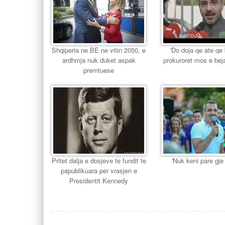
Shqiperia ne BE ne vitin 2050, e
'Do doja qe ate qe
ardhmja nuk duket aspak
prokuroret mos e bej
premtuese
Pritet dalja e dosjeve te fundit te
'Nuk keni pare gj
papublikuara per vrasjen e
Presidentit Kennedy