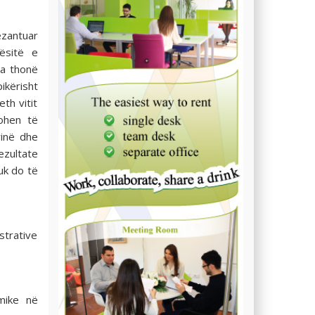
zantuar
ësitë e
ta thonë
kërisht
th vitit
ohen të
rinë dhe
zultate
uk do të
strative
mike në