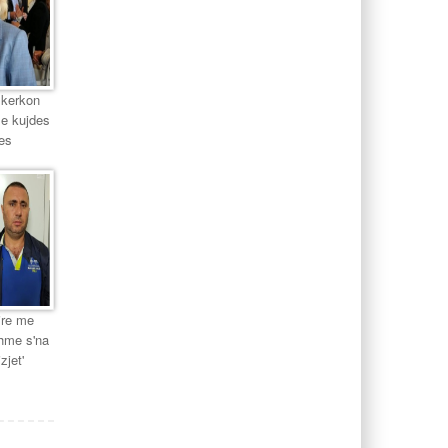
 kerkon
me kujdes
es
ire me
shme s'na
zjet'