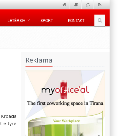
LETËRSIA
SPORT
KONTAKTI
Reklama
 Kroacia
t e tyre