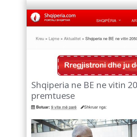
SHQIPËRIA
AR
Kreu
»
Lajme
»
Aktualitet
» Shqiperia ne BE ne vitin 20
Shqiperia ne BE ne vitin 
premtuese
Botuar:
9 vite më parë
Shkruar nga: