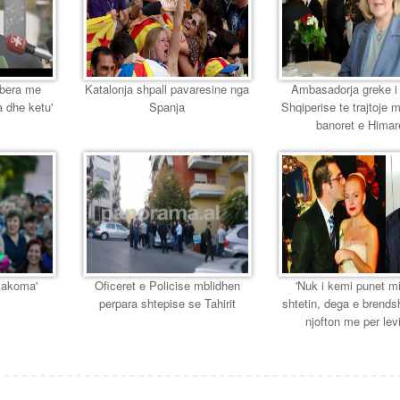
 bera me
Katalonja shpall pavaresine nga
Ambasadorja greke i
a dhe ketu'
Spanja
Shqiperise te trajtoje 
banoret e Himar
e akoma'
Oficeret e Policise mblidhen
'Nuk i kemi punet m
perpara shtepise se Tahirit
shtetin, dega e brend
njofton me per levi