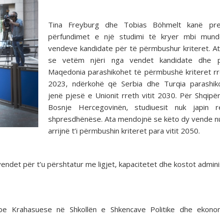
Tina Freyburg dhe Tobias Böhmelt kanë pre
përfundimet e një studimi të kryer mbi mund
vendeve kandidate për të përmbushur kriteret. A
se vetëm njëri nga vendet kandidate dhe pi
Maqedonia parashikohet të përmbushë kriteret rre
2023, ndërkohë që Serbia dhe Turqia parashik
jenë pjesë e Unionit rreth vitit 2030. Për Shqipë
Bosnje Hercegovinën, studiuesit nuk japin re
shpresdhënëse. Ata mendojnë se këto dy vende n
arrijnë t’i përmbushin kriteret para vitit 2050.
vendet për t’u përshtatur me ligjet, kapacitetet dhe kostot admini
be Krahasuese në Shkollën e Shkencave Politike dhe ekono