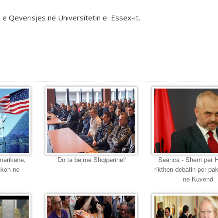
e Qeverisjes në Universitetin e Essex-it.
Amerikane,
'Do ta bejme Shqiperine!'
Seanca - Sherri per 
hkon ne
rikthen debatin per pak
ne Kuvend