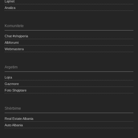
Lajmet
Analiza
Komunitete
Chat #shqiperia
Albforumi
Webmastera
Argetim
Lojra
Gazmore
Foto Shqiptare
Shërbime
Real Estate Albania
Auto Albania