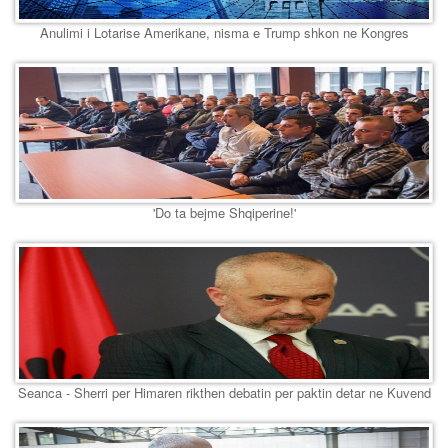
Anulimi i Lotarise Amerikane, nisma e Trump shkon ne Kongres
'Do ta bejme Shqiperine!'
Seanca - Sherri per Himaren rikthen debatin per paktin detar ne Kuvend