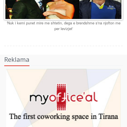
'Nuk i kemi punet mire me shtetin, dega e brendshme s'na njofton me
per levizjet'
Reklama