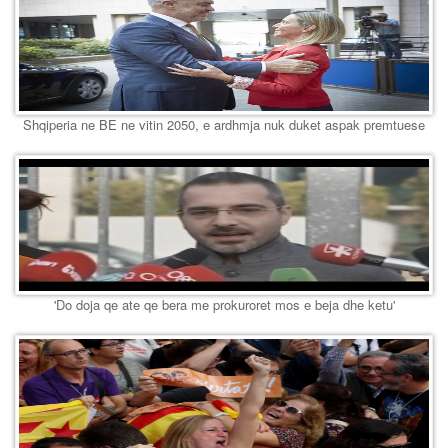
Shqiperia ne BE ne vitin 2050, e ardhmja nuk duket aspak premtuese
'Do doja qe ate qe bera me prokuroret mos e beja dhe ketu'