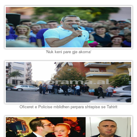
'Nuk keni pare gje akoma'
Oficeret e Policise mblidhen perpara shtepise se Tahirit