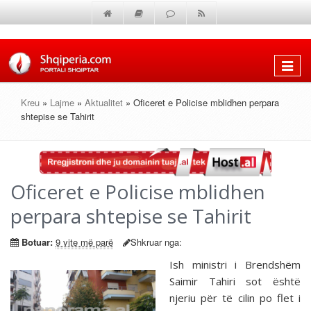
Shfaq
menun
Kreu
»
Lajme
»
Aktualitet
» Oficeret e Policise mblidhen perpara
shtepise se Tahirit
Oficeret e Policise mblidhen
perpara shtepise se Tahirit
Botuar:
9 vite më parë
Shkruar nga:
Ish ministri i Brendshëm
Saimir Tahiri sot është
njeriu për të cilin po flet i