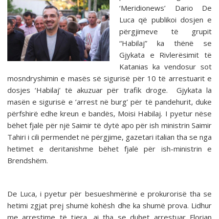
‘Meridionews’ Dario De
Luca që publikoi dosjen e
përgjimeve të grupit
“Habilaj” ka thënë se
Gjykata e Rivlerësimit të
Katanias ka vendosur sot
mosndryshimin e masës së sigurisë për 10 të arrestuarit e
dosjes ‘Habilaj’ të akuzuar për trafik droge. Gjykata la
masën e sigurisë e ’arrest në burg’ për të pandehurit, duke
përfshirë edhe kreun e bandës, Moisi Habilaj. I pyetur nëse
bëhet fjalë për një Saimir të dytë apo për ish ministrin Saimir
Tahiri i cili permendet në përgjime, gazetari italian tha se nga
hetimet e deritanishme bëhet fjalë për ish-ministrin e
Brendshëm.
De Luca, i pyetur për besueshmërinë e prokurorisë tha se
hetimi zgjat prej shumë kohësh dhe ka shumë prova. Lidhur
me arrestime të tjera, ai tha se duhet arrestuar Florian