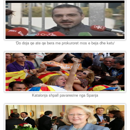
'Do doja qe ate qe bera me prokuroret mos e beja dhe ketu'
Katalonja shpall pavaresine nga Spanja