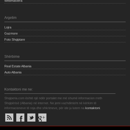
Webmastera
Argetim
Lojra
Gazmore
Foto Shqiptare
Shërbime
Real Estate Albania
Auto Albania
Kontaktoni me ne:
Shqiperia.com është një ndër portalet me më shumë informacion rreth
Shqipërisë (Albania) në internet. Ne jemi vazhdimisht në kërkim të
informacioneve të reja dhe shkrimeve, për ide ju lutem na
kontaktoni
.