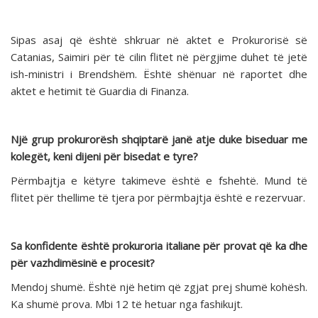
Sipas asaj që është shkruar në aktet e Prokurorisë së
Catanias, Saimiri për të cilin flitet në përgjime duhet të jetë
ish-ministri i Brendshëm. Është shënuar në raportet dhe
aktet e hetimit të Guardia di Finanza.
Një grup prokurorësh shqiptarë janë atje duke biseduar me
kolegët, keni dijeni për bisedat e tyre?
Përmbajtja e këtyre takimeve është e fshehtë. Mund të
flitet për thellime të tjera por përmbajtja është e rezervuar.
Sa konfidente është prokuroria italiane për provat që ka dhe
për vazhdimësinë e procesit?
Mendoj shumë. Është një hetim që zgjat prej shumë kohësh.
Ka shumë prova. Mbi 12 të hetuar nga fashikujt.