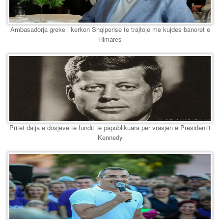
Ambasadorja greke i kerkon Shqiperise te trajtoje me kujdes banoret e
Himares
Pritet dalja e dosjeve te fundit te papublikuara per vrasjen e Presidentit
Kennedy