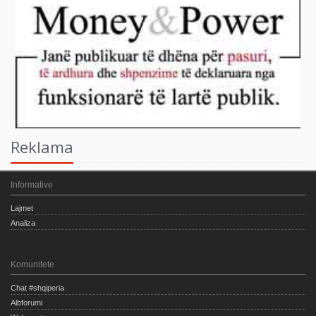
Reklama
Informative
Lajmet
Analiza
Komunitete
Chat #shqiperia
Albforumi