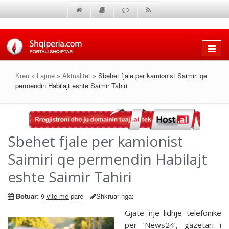
Shfaq
menun
Kreu
»
Lajme
»
Aktualitet
» Sbehet fjale per kamionist Saimiri qe
permendin Habilajt eshte Saimir Tahiri
Sbehet fjale per kamionist
Saimiri qe permendin Habilajt
eshte Saimir Tahiri
Botuar:
9 vite më parë
Shkruar nga:
Gjatë një lidhje telefonike
për ‘News24’, gazetari i