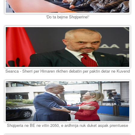
'Do ta bejme Shqiperine!'
Seanca - Sherri per Himaren rikthen debatin per paktin detar ne Kuvend
Shqiperia ne BE ne vitin 2050, e ardhmja nuk duket aspak premtuese