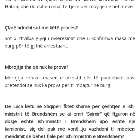
Habilaj dhe do duhen muaj të tjerë për mbylljen e hetimeve.
Çfarë ndodhi sot me këtë proces?
Sot u zhvillua gjyqi i rivlerësimit dhe u konfirmua masa me
burg për të gjithë arrestuarit.
Mbrojtja tha që nuk ka prova?
Mbrojtja refuzoi masën e arrestit për të pandehurit pasi
pretendoi se nuk ka prova për t’i mbajtur në burg.
De Luca këtu në Shqipëri flitet shumë për çështjen e ish-
ministrit të Brendshëm se ai emri “Saimir” që figuron në
dosje është ish-ministri i Brendshëm apo është një
kamionist, siç del pak më vonë…ju vazhdoni t’i mbeteni
mendimit se bëhet fjalë për ish-ministrin e Brendshëm?