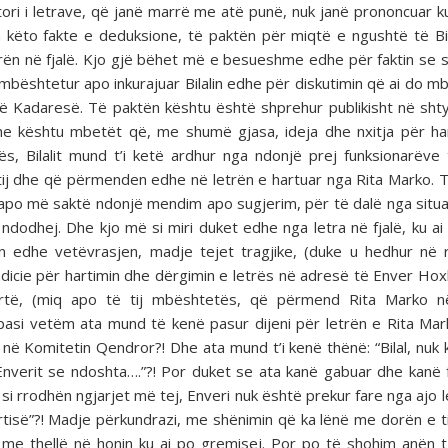
ori i letrave, që janë marrë me atë punë, nuk janë prononcuar k
a këto fakte e deduksione, të paktën për miqtë e ngushtë të Bila
etrën në fjalë. Kjo gjë bëhet më e besueshme edhe për faktin se 
 mbështetur apo inkurajuar Bilalin edhe për diskutimin që ai do m
ë Kadaresë. Të paktën kështu është shprehur publikisht në sht
Dhe kështu mbetët që, me shumë gjasa, ideja dhe nxitja për ha
, Bilalit mund t’i ketë ardhur nga ndonjë prej funksionarëve 
tij dhe që përmenden edhe në letrën e hartuar nga Rita Marko. T
ë apo më saktë ndonjë mendim apo sugjerim, për të dalë nga situa
ndodhej. Dhe kjo më si miri duket edhe nga letra në fjalë, ku ai 
 edhe vetëvrasjen, madje tejet tragjike, (duke u hedhur në 
o indicie për hartimin dhe dërgimin e letrës në adresë të Enver Ho
artë, (miq apo të tij mbështetës, që përmend Rita Marko në
 pasi vetëm ata mund të kenë pasur dijeni për letrën e Rita Ma
 në Komitetin Qendror?! Dhe ata mund t’i kenë thënë: “Bilal, nuk 
Enverit se ndoshta….”?! Por duket se ata kanë gabuar dhe kanë 
 si rrodhën ngjarjet më tej, Enveri nuk është prekur fare nga ajo 
artisë”?! Madje përkundrazi, me shënimin që ka lënë me dorën e ti
 me thellë në honin ku ai po gremisej. Por po të shohim anën t