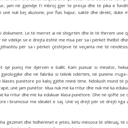
, jam në gjendje t’i mbroj gjer te presja dhe te pika e fundi
 unë nuk bej aluzione, por flas hapur, saktë dhe direkt, duke 
i dokument. Le të merret ai në shqyrtim dhe le të thirrem unë q
er në vdekje se e drejta është me mua për sa i përket thelbit dhe 
 gjithashtu për sa i përket çështjeve të veçanta më të rëndës
 që punoj me djersën e ballit. Kam punuar si minator, hekur
a gjeologjike dhe në fabrika si teknik ndërtimi, në punime rruga
n e klasës punëtore po kaloj gjithë rininë time. Ndokush mund të
rapë, unë jam punëtor. Mua nuk më ka rritur dhe nuk më ka eduku
 më ka rritur dhe më ka edukuar klasa punëtore. Dhe në qoftë se 
tore i brumosur me idealet e saj. Unë vij drejt për së drejti nga
njoha gëzimet dhe hidhërimet e jetës, këtu mësova të shkruaj, të 