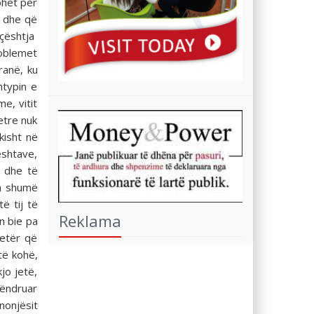
ohet për
r dhe që
“çështja
roblemet
ranë, ku
htypin e
e, vitit
etre nuk
kisht në
eshtave,
t dhe të
Ka shumë
ë tij të
Reklama
n bie pa
jetër që
të kohë,
jo jetë,
qëndruar
unonjësit