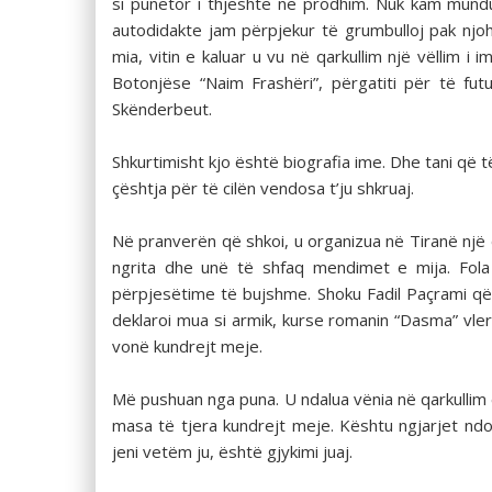
si punëtor i thjeshtë në prodhim. Nuk kam mund
autodidakte jam përpjekur të grumbulloj pak njohur
mia, vitin e kaluar u vu në qarkullim një vëllim 
Botonjëse “Naim Frashëri”, përgatiti për të fut
Skënderbeut.
Shkurtimisht kjo është biografia ime. Dhe tani që t
çështja për të cilën vendosa t’ju shkruaj.
Në pranverën që shkoi, u organizua në Tiranë një d
ngrita dhe unë të shfaq mendimet e mija. Fola
përpjesëtime të bujshme. Shoku Fadil Paçrami që 
deklaroi mua si armik, kurse romanin “Dasma” vler
vonë kundrejt meje.
Më pushuan nga puna. U ndalua vënia në qarkullim
masa të tjera kundrejt meje. Kështu ngjarjet n
jeni vetëm ju, është gjykimi juaj.