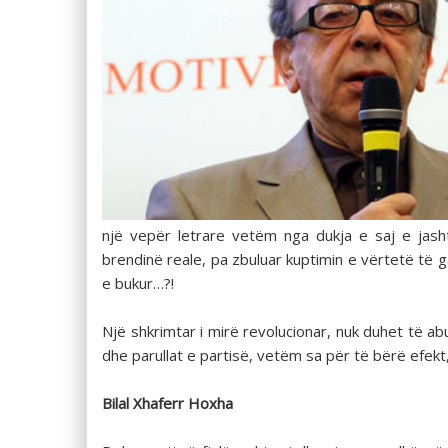
një vepër letrare vetëm nga dukja e saj e jasht
brendinë reale, pa zbuluar kuptimin e vërtetë të
e bukur…?!
Një shkrimtar i mirë revolucionar, nuk duhet të ab
dhe parullat e partisë, vetëm sa për të bërë efekt,
Bilal Xhaferr Hoxha