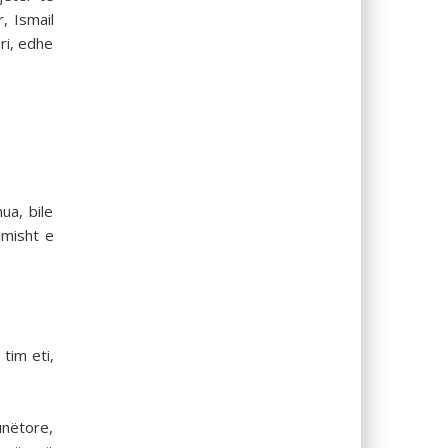
, Ismail
ri, edhe
ua, bile
imisht e
tim eti,
unëtore,