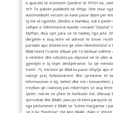
e aparatit të Komitetit Qendror të PPSH-së, sekt
të?! Të paktën publikisht në shtyp. Dhe nisur ng
automatikisht version se kanë pasur dijeni për l
tij më të ngushtë, (Bedriu e Namiku), nuk e patën
Lidhjen e Shkrimtarëve kundër romanit “Dasma” t
Myftari, disa vjet para se të ndahej nga jeta. 
dërgimin e asaj letre në adresë të Enver Hoxhës
partiakë apo shtetërorë që ishin mbështetësit e 
Bilali mund t’u ketë shkuar për t’u kërkuar ndihm
e vështirë dhe ndoshta pa shpresë në të cilën ai 
gjendjen e tij tejet dëshpëruese. Sa që mendon
trenit…?!). Versioni që Bilali ka pasur shtytje ap
ndonjë prej funksionarëve dhe zyrtarëve të l
informacionin e tij), bëhet dhe më i besueshëm,
rrezikun që i kanosej pas mbërritjes së asaj letre
tjetër, nuk ke se çfarë të humbash më, shkruaji 
qorrsokak dhe Bilalin, pasi po të kemi parasysh se
nga përbetimet e Bilalit se “është margaritar i p
se e ka “fundosur” më keq Bilalin, duke e shtyrë