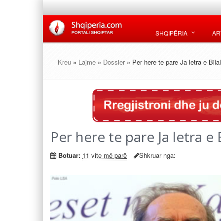
SHQIPËRIA
AR
Kreu
»
Lajme
»
Dossier
» Per here te pare Ja letra e Bil
Per here te pare Ja letra e
Botuar:
11 vite më parë
Shkruar nga: