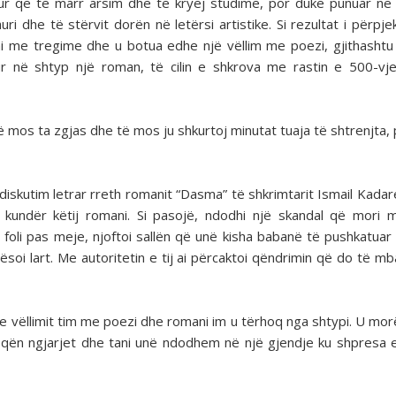
ur që të marr arsim dhe të kryej studime, por duke punuar n
i dhe të stërvit dorën në letërsi artistike. Si rezultat i përpje
i imi me tregime dhe u botua edhe një vëllim me poezi, gjithashtu
ur në shtyp një roman, të cilin e shkrova me rastin e 500-vje
ë mos ta zgjas dhe të mos ju shkurtoj minutat tuaja të shtrenjta, p
iskutim letrar rreth romanit “Dasma” të shkrimtarit Ismail Kadare
 kundër këtij romani. Si pasojë, ndodhi një skandal që mori
foli pas meje, njoftoi sallën që unë kisha babanë të pushkatua
ësoi lart. Me autoritetin e tij ai përcaktoi qëndrimin që do të m
 e vëllimit tim me poezi dhe romani im u tërhoq nga shtypi. U mo
doqën ngjarjet dhe tani unë ndodhem në një gjendje ku shpresa