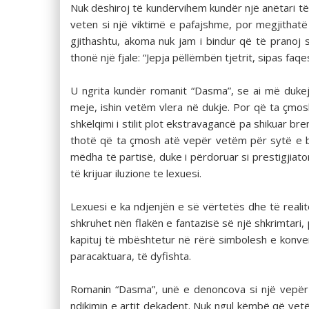
Nuk dëshiroj të kundërvihem kundër një anëtari të
veten si një viktimë e pafajshme, por megjithatë
gjithashtu, akoma nuk jam i bindur që të pranoj s
thonë një fjale: “Jepja pëllëmbën tjetrit, sipas faqe
U ngrita kundër romanit “Dasma”, se ai më dukej 
meje, ishin vetëm vlera në dukje. Por që ta çmo
shkëlqimi i stilit plot ekstravagancë pa shikuar br
thotë që ta çmosh atë vepër vetëm për sytë e bu
mëdha të partisë, duke i përdoruar si prestigjiat
të krijuar iluzione te lexuesi.
Lexuesi e ka ndjenjën e së vërtetës dhe të realitet
shkruhet nën flakën e fantazisë së një shkrimtari,
kapituj të mbështetur në rërë simbolesh e konv
paracaktuara, të dyfishta.
Romanin “Dasma”, unë e denoncova si një vepër 
ndikimin e artit dekadent. Nuk ngul këmbë që ve