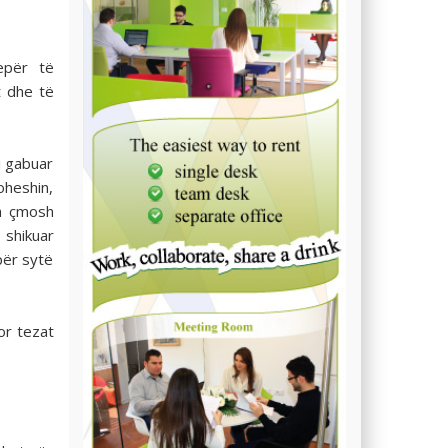
epër të
t dhe të
i gabuar
oheshin,
ta çmosh
 shikuar
për sytë
or tezat