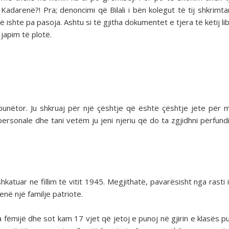
darenë?! Pra; denoncimi që Bilali i bën kolegut të tij shkrimtar
shte pa pasoja. Ashtu si të gjitha dokumentet e tjera të këtij lib
 japim të plotë.
nëtor. Ju shkruaj për një çështje që është çështje jete për m
ersonale dhe tani vetëm ju jeni njeriu që do ta zgjidhni përfund
atuar ne fillim të vitit 1945. Megjithatë, pavarësisht nga rasti i 
enë një familje patriote.
 fëmijë dhe sot kam 17 vjet që jetoj e punoj në gjirin e klasës p