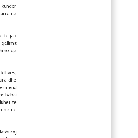
t kundër
marrë në
ë të jap
qëllimit
ishme që
kthyes,
–ura dhe
 përmend
ar babai
duhet të
 zemra e
dashuroj