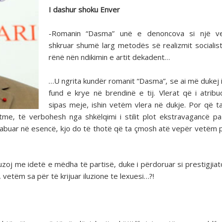
I dashur shoku Enver
-Romanin “Dasma” unë e denoncova si një v
shkruar shumë larg metodës së realizmit socialis
rënë nën ndikimin e artit dekadent…
…U ngrita kundër romanit “Dasma”, se ai më dukej 
fund e krye në brendinë e tij. Vlerat që i atribu
sipas meje, ishin vetëm vlera në dukje. Por që 
me, të verbohesh nga shkëlqimi i stilit plot ekstravagancë pa
 gabuar në esencë, kjo do të thotë që ta çmosh atë vepër vetëm 
uzoj me idetë e mëdha të partisë, duke i përdoruar si prestigjiat
 vetëm sa për të krijuar iluzione te lexuesi…?!