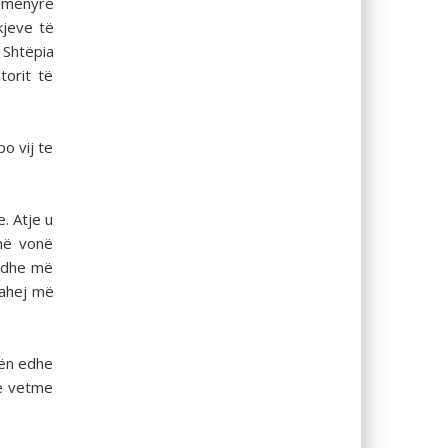
ë mënyrë
kjeve të
 Shtëpia
torit të
o vij te
. Atje u
 më vonë
r dhe më
bahej më
rën edhe
 e vetme