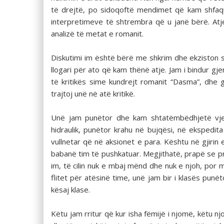
të drejtë, po sidoqoftë mendimet që kam shfaqur
interpretimeve të shtrembra që u janë bërë. Atje
analizë të metat e romanit.
Diskutimi im është bërë me shkrim dhe ekziston s
llogari për ato që kam thënë atje. Jam i bindur gj
të kritikës sime kundrejt romanit “Dasma”, dhe
trajtoj unë në atë kritikë.
Unë jam punëtor dhe kam shtatëmbëdhjetë vjet
hidraulik, punëtor krahu në bujqësi, në ekspedit
vullnetar që në aksionet e para. Kështu në gjiri
babanë tim të pushkatuar. Megjithatë, prapë se p
im, të cilin nuk e mbaj mënd dhe nuk e njoh, por
flitet për atësinë time, unë jam bir i klasës punë
kësaj klase.
Këtu jam rritur që kur isha fëmijë i njomë, këtu 