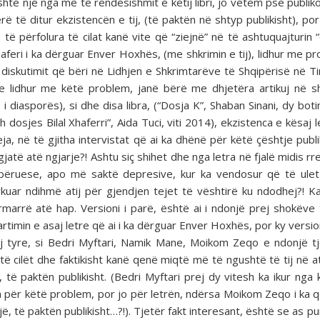
shtë një nga më të rëndësishmit e këtij libri, jo vetëm pse publik
ë të ditur ekzistencën e tij, (të paktën në shtyp publikisht), po
ë përfolura të cilat kanë vite që “ziejnë” në të ashtuquajturin 
haferi i ka dërguar Enver Hoxhës, (me shkrimin e tij), lidhur me p
diskutimit që bëri në Lidhjen e Shkrimtarëve të Shqipërisë në Ti
 lidhur me këtë problem, janë bërë me dhjetëra artikuj në s
diasporës), si dhe disa libra, (“Dosja K”, Shaban Sinani, dy botim
osjes Bilal Xhaferri”, Aida Tuci, viti 2014), ekzistenca e kësaj l
, në të gjitha intervistat që ai ka dhënë për këtë çështje publi
atë atë ngjarje?! Ashtu siç shihet dhe nga letra në fjalë midis rr
shpëruese, apo më saktë depresive, kur ka vendosur që të ule
rkuar ndihmë atij për gjendjen tejet të vështirë ku ndodhej?! 
marrë atë hap. Versioni i parë, është ai i ndonjë prej shokëve t
rtimin e asaj letre që ai i ka dërguar Enver Hoxhës, por ky versio
rej tyre, si Bedri Myftari, Namik Mane, Moikom Zeqo e ndonjë t
ë cilët dhe faktikisht kanë qenë miqtë më të ngushtë të tij në a
 të paktën publikisht. (Bedri Myftari prej dy vitesh ka ikur nga k
për këtë problem, por jo për letrën, ndërsa Moikom Zeqo i ka 
jë, të paktën publikisht…?!). Tjetër fakt interesant, është se as p