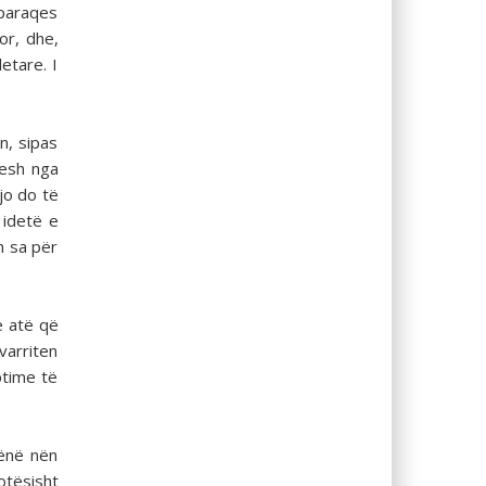
 paraqes
or, dhe,
etare. I
n, sipas
hesh nga
jo do të
 idetë e
m sa për
ë atë që
varriten
ptime të
rënë nën
otësisht