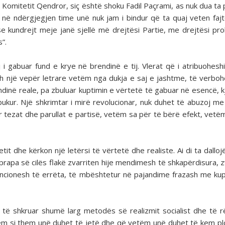
 Komitetit Qendror, siç është shoku Fadil Paçrami, as nuk dua ta
 në ndërgjegjen time unë nuk jam i bindur që ta quaj veten fajt
e kundrejt meje janë sjellë më drejtësi Partie, me drejtësi prol
s”.
i gabuar fund e krye në brendinë e tij. Vlerat që i atribuoheshi
sh një vepër letrare vetëm nga dukja e saj e jashtme, të verbo
endinë reale, pa zbuluar kuptimin e vërtetë të gabuar në esencë, k
kur. Një shkrimtar i mirë revolucionar, nuk duhet të abuzoj me
or tezat dhe parullat e partisë, vetëm sa për të bërë efekt, vetë
it dhe kërkon një letërsi të vërtetë dhe realiste. Ai di ta dalloj
 prapa së cilës flakë zvarriten hije mendimesh të shkapërdisura, z
encionesh të errëta, të mbështetur në pajandime frazash me ku
të shkruar shumë larg metodës së realizmit socialist dhe të 
tëm si them unë duhet të jetë dhe që vetëm unë duhet të kem pl