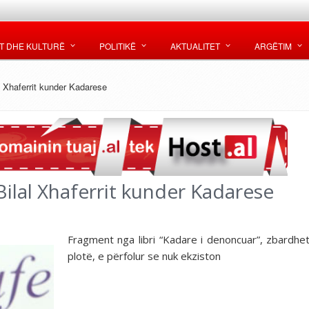
T DHE KULTURË
POLITIKË
AKTUALITET
ARGËTIM
al Xhaferrit kunder Kadarese
 Bilal Xhaferrit kunder Kadarese
Fragment nga libri “Kadare i denoncuar”, zbardhet
plotë, e përfolur se nuk ekziston