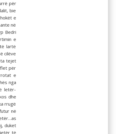
urrë për
lit, bie
shokët e
bante në
yp Bedri
rtimin e
të lartë
ë cilëve
ta tejet
flet për
rrotat e
xhës nga
 letër-
rkos dhe
ka rrugë
futur në
letër…as
j, duket
jetër të