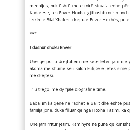
medaljes, nuk është me e mirë situata edhe për Ka
Kadaresë, tek Enver Hoxha, gjithashtu nuk mund të i
letrën e Bilal Xhaferit drejtuar Enver Hoxhës, po e
***
I dashur shoku Enver
Unë që po ju drejtohem me ketë letër jam një pu
akoma më shumë se i kalon kufijtë e jetës sime p
me drejtësi.
T’ju tregoj me dy fjalë biografinë time.
Babai im ka qenë në radhët e Ballit dhe është pushk
familja jonë, duke filluar që nga Hoxha Tasimi, ka q
Unë jam rritur jetim. Kam hyrë në punë që kur isha