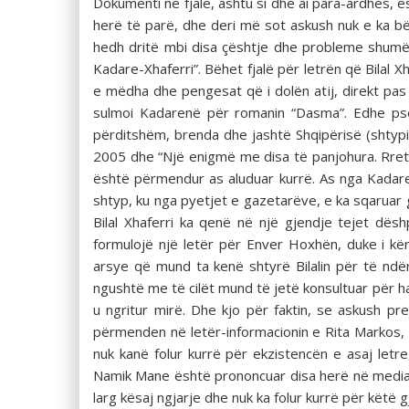
Dokumenti në fjalë, ashtu si dhe ai para-ardhës, ë
herë të parë, dhe deri më sot askush nuk e ka bër
hedh dritë mbi disa çështje dhe probleme shumë t
Kadare-Xhaferri”. Bëhet fjalë për letrën që Bilal X
e mëdha dhe pengesat që i dolën atij, direkt pas 
sulmoi Kadarenë për romanin “Dasma”. Edhe pse
përditshëm, brenda dhe jashtë Shqipërisë (shtypi i 
2005 dhe “Një enigmë me disa të panjohura. Rreth d
është përmendur as aluduar kurrë. As nga Kadareja
shtyp, ku nga pyetjet e gazetarëve, e ka sqaruar gj
Bilal Xhaferri ka qenë në një gjendje tejet dë
formulojë një letër për Enver Hoxhën, duke i kë
arsye që mund ta kenë shtyrë Bilalin për të ndër
ngushtë me të cilët mund të jetë konsultuar për ha
u ngritur mirë. Dhe kjo për faktin, se askush p
përmenden në letër-informacionin e Rita Markos, t
nuk kanë folur kurrë për ekzistencën e asaj letre,
Namik Mane është prononcuar disa herë në media 
larg kësaj ngjarje dhe nuk ka folur kurrë për këtë g