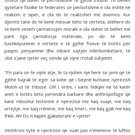
shtetit që duhet të përmbledhë të gjitha tributë. Të bëhen
qytetarë fisnikë të federatës së përbotshme e cila është në
realizim e sipër, e cila do të realizohet me doemos. Kur
djemtë tanë do të kenë mësuar këto të vërteta, atëhere do
të kemi vetëm çarmatosjen morale e cila duhet të bëhet më
parë nga çarmatosja matëriale, po do të kemi
bashkëpunimin e vërtetë e të gjithë fiseve të botës për
paqen, përparimin dhe mbarë vajtjen ndërkombëtare, të
cilat s’janë tjetër veç sende që vijnë rrotull subjektit.
“Po para se të vijnë atje, le ta njohim një herë se jemi që të
gjithë bajrak të egër sa kohë që i bëjmë kurbane njerëzish
Moloh-ut të tribusë. Oh! I vritni, i varni. Ndiqini në të katër
anët e botës këto perëndira barbare dhe anthropofage që
kanë mbushur historinë e njerëzisë me kaq vuaje, me kaq
urrejtje, me kaq rrënime, me kaq tmerr, me kaq gjak me kaq
frikë. Ah! Do ti kapim gjakatëratë e vjetër!
Vështroni sytë e njerëzisë që vuan pas rrënimeve të luftës