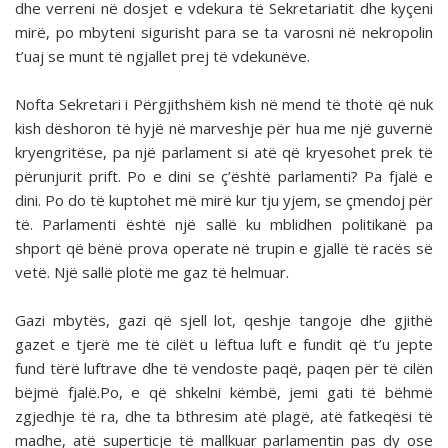
dhe verreni në dosjet e vdekura të Sekretariatit dhe kyçeni
mirë, po mbyteni sigurisht para se ta varosni në nekropolin
t’uaj se munt të ngjallet prej të vdekunëve.
Nofta Sekretari i Përgjithshëm kish në mend të thotë që nuk
kish dëshoron të hyjë në marveshje për hua me një guvernë
kryengritëse, pa një parlament si atë që kryesohet prek të
përunjurit prift. Po e dini se ç’është parlamenti? Pa fjalë e
dini. Po do të kuptohet më mirë kur tju yjem, se çmendoj për
të. Parlamenti është një sallë ku mblidhen politikanë pa
shport që bënë prova operate në trupin e gjallë të racës së
vetë. Një sallë plotë me gaz të helmuar.
Gazi mbytës, gazi që sjell lot, qeshje tangoje dhe gjithë
gazet e tjerë me të cilët u lëftua luft e fundit që t’u jepte
fund tërë luftrave dhe të vendoste paqë, paqen për të cilën
bëjmë fjalë.Po, e që shkelni këmbë, jemi gati të bëhmë
zgjedhje të ra, dhe ta bthresim atë plagë, atë fatkeqësi të
madhe, atë superticje të mallkuar parlamentin pas dy ose