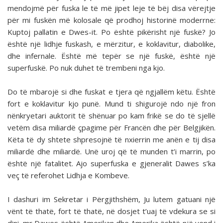
mendojmë për fuska le të më jipet leje të bëj disa vërejtje
për mi fuskën më kolosale që prodhoj historinë moderrne:
Kuptoj pallatin e Dwes-it. Po është pikërisht një fuskë? Jo
është një lidhje fuskash, e mërzitur, e koklavitur, diabolike,
dhe infernale. Është më tepër se një fuskë, është një
superfuskë. Po nuk duhet të trembeni nga kjo.
Do të mbarojë si dhe fuskat e tjera që ngjallëm këtu. Është
fort e koklavitur kjo punë. Mund ti shigurojë ndo një fron
nënkryetari auktorit të shënuar po kam frikë se do të sjellë
vetëm disa miliardë çpagime për Francën dhe për Belgjikën.
Këta të dy shtete shpresojnë të nxierrin me anën e tij disa
miliardë dhe miliardë. Unë uroj që të munden t’i marrin, po
është një fatalitet. Ajo superfuska e gjeneralit Dawes s’ka
veç të referohet Lidhja e Kombeve.
I dashuri im Sekretar i Përgjithshëm, Ju lutem gatuani një
vënt të thatë, fort të thatë, në dosjet t’uaj të vdekura se si