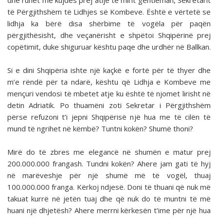
dhe ruhet me kujdes prej atijë të mirit gentleman, Sekretarit
të Përgjithshëm të Lidhjes së Kombeve. Është e vërtetë se
lidhja ka bërë disa shërbime të vogëla për paqën
përgjithësisht, dhe veçanërisht e shpëtoi Shqipërinë prej
copëtimit, duke shiguruar kështu paqe dhe urdhër në Ballkan.
Si e dini Shqipëria ishte një kaçkë e fortë për të thyer dhe
m’e rëndë për ta ndarë, kështu që Lidhja e Kombeve me
mençuri vendosi të mbetet atje ku është të njomet lirisht në
detin Adriatik. Po thuamëni zoti Sekretar i Përgjithshëm
përse refuzoni t’i jepni Shqipërisë një hua me të cilën të
mund të ngrihet në këmbë? Tuntni kokën? Shumë thoni?
Mirë do të zbres me elegancë në shumën e matur prej
200.000.000 frangash. Tundni kokën? Ahere jam gati të hyj
në marëveshje për një shumë më të vogël, thuaj
100.000.000 franga. Kërkoj ndjesë. Doni të thuani që nuk më
takuat kurrë në jetën tuaj dhe që nuk do të muntni të më
huani një dhjetësh? Ahere merrni kërkesën t’ime për një hua