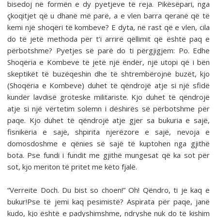
bisedoj në formën e dy pyetjeve të reja. Pikësëpari, nga
çkoqitjet që u dhanë më parë, a e vlen barra qeranë që të
kemi një shoqëri të kombeve? E dyta, në rast që e vlen, cila
do të jetë methoda për t’i arrirë qëllimit që është paq e
përbotshme? Pyetjes së parë do ti përgjigjem: Po. Edhe
Shoqëria e Kombeve të jetë një ëndër, një utopi që i bën
skeptikët të buzëqeshin dhe të shtrembërojnë buzët, kjo
(Shoqëria e Kombeve) duhet të qëndrojë atje si një sfidë
kundër lavdisë groteske militariste. Kjo duhet të qëndrojë
atje si një vërtetim solemn i dëshirës së përbotshme për
paqe. Kjo duhet të qëndrojë atje gjer sa bukuria e sajë,
fisnikëria e sajë, shpirita njerëzore e sajë, nevoja e
domosdoshme e qënies së sajë të kuptohen nga gjithë
bota. Pse fundi i fundit me gjithë mungesat që ka sot për
sot, kjo meriton të pritet me këto fjalë.
“Verreite Doch. Du bist so choen!” Oh! Qëndro, ti je kaq e
bukur!Pse të jemi kaq pesimistë? Aspirata për paqe, janë
kudo, kjo është e padyshimshme, ndryshe nuk do të kishim