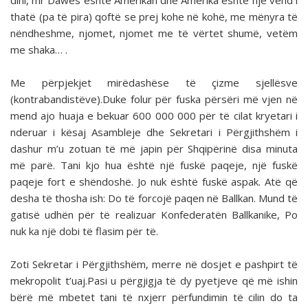
dini, mr Dawes është Amerikan dhe Amerika është një vend i
thatë (pa të pira) qoftë se prej kohe në kohë, me mënyra të
nëndheshme, njomet, njomet me të vërtet shumë, vetëm
me shaka… .
Me përpjekjet mirëdashëse të çizme sjellësve
(kontrabandistëve).Duke folur për fuska përsëri më vjen në
mend ajo huaja e bekuar 600 000 000 për të cilat kryetari i
nderuar i kësaj Asambleje dhe Sekretari i Përgjithshëm i
dashur m’u zotuan të më japin për Shqipërinë disa minuta
më parë. Tani kjo hua është një fuskë paqeje, një fuskë
paqeje fort e shëndoshë. Jo nuk është fuskë aspak. Atë që
desha të thosha ish: Do të forcojë paqen në Ballkan. Mund të
gatisë udhën për të realizuar Konfederatën Ballkanike, Po
nuk ka një dobi të flasim për të.
Zoti Sekretar i Përgjithshëm, merre në dosjet e pashpirt të
mekropolit t’uaj.Pasi u përgjigja të dy pyetjeve që më ishin
bërë më mbetet tani të nxjerr përfundimin të cilin do ta