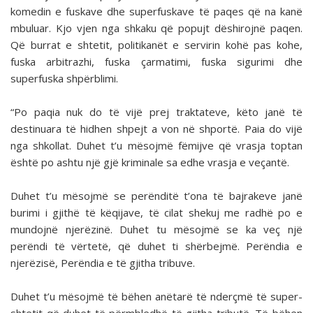
komedin e fuskave dhe superfuskave të paqes që na kanë
mbuluar. Kjo vjen nga shkaku që popujt dëshirojnë paqen.
Që burrat e shtetit, politikanët e servirin kohë pas kohe,
fuska arbitrazhi, fuska çarmatimi, fuska sigurimi dhe
superfuska shpërblimi.
“Po paqia nuk do të vijë prej traktateve, këto janë të
destinuara të hidhen shpejt a von në shportë. Paia do vijë
nga shkollat. Duhet t’u mësojmë fëmijve që vrasja toptan
është po ashtu një gjë kriminale sa edhe vrasja e veçantë.
Duhet t’u mësojmë se perënditë t’ona të bajrakeve janë
burimi i gjithë të këqijave, të cilat shekuj me radhë po e
mundojnë njerëzinë. Duhet tu mësojmë se ka veç një
perëndi të vërtetë, që duhet ti shërbejmë. Perëndia e
njerëzisë, Perëndia e të gjitha tribuve.
Duhet t’u mësojmë të bëhen anëtarë të nderçmë të super-