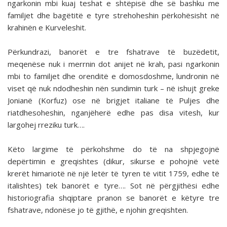
ngarkonin mbi kuaj teshat e shtëpisë dhe së bashku me
familjet dhe bagëtitë e tyre strehoheshin përkohësisht në
krahinën e Kurveleshit.
Përkundrazi, banorët e tre fshatrave të buzëdetit,
meqenëse nuk i merrnin dot anijet në krah, pasi ngarkonin
mbi to familjet dhe orenditë e domosdoshme, lundronin në
viset që nuk ndodheshin nën sundimin turk – në ishujt greke
Jonianë (Korfuz) ose në brigjet italiane të Puljes dhe
riatdhesoheshin, nganjëherë edhe pas disa vitesh, kur
largohej rreziku turk….
Këto largime të përkohshme do të na shpjegojnë
depërtimin e greqishtes (dikur, sikurse e pohojnë vetë
krerët himariotë në një letër të tyren të vitit 1759, edhe të
italishtes) tek banorët e tyre…. Sot në përgjithësi edhe
historiografia shqiptare pranon se banorët e këtyre tre
fshatrave, ndonëse jo të gjithë, e njohin greqishten.