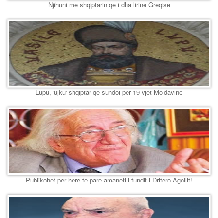
Njihuni me shqiptarin qe i dha lirine Greqise
Lupu, 'ujku' shqiptar qe sundoi per 19 vjet Moldavine
Publikohet per here te pare amaneti i fundit i Dritero Agollit!