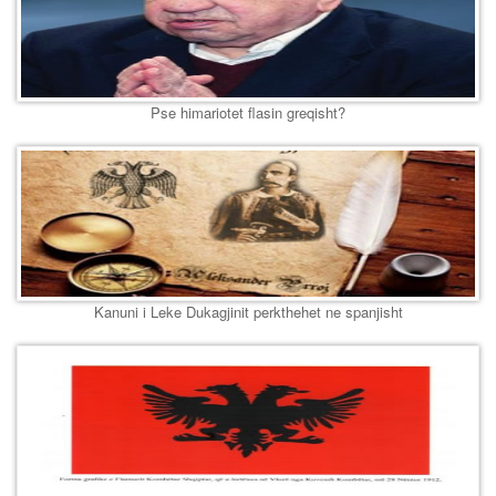
Pse himariotet flasin greqisht?
Kanuni i Leke Dukagjinit perkthehet ne spanjisht