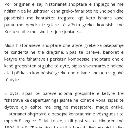
Por origjinën e saj, historianët shqiptarë e shpjegojnë me
ndikimin që ka ushtruar kisha greko-fanariote në Shqipëri dhe
pjesërisht me kontaktet tregtare, që këto fshatra kanë
patur me qendra tregtare të afërta greke, kryesisht me
Korfuzin dhe me ishujt e tjerë joniane….
Midis historianëve shqiptarë dhe atyre grekë ka pikëpamje
të kundërta në tre drejtime. Sipas të parëve, banorët e
këtyre tre fshatrave i përkasin kombësisë shqiptare dhe e
kanë greqishten si gjuhë të dytë, sipas shkrimtarëve helenë
ata i përkasin kombësisë greke dhe e kane shqipen si gjuhë
të dytë.
E dyta, sipas të parëve idioma greqishte e këtyre tre
fshatrave ka depërtuar nga jashtë në kohët e vona, sipas te
dytëve ajo është me origjinë mesjetare, madje antike.
Historianët shqiptarë e besojnë konstatimin e vëzhguesit të
mprehtë anglez E. M. Leake, i cili pasi vizitoi Himarën më
1804 thotë: “Pothuajse të gjithë burrat dinë greqisht dhe