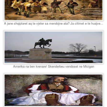
A jane shqiptaret aq te vjeter sa mendojne ata? Ja citimet e te huajve...
Amerika na ben krenare! Skenderbeu vendoset ne Micigan