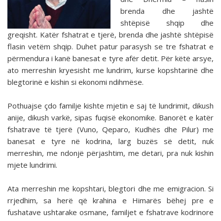
brenda dhe jashtë
shtëpisë shqip dhe
greqisht. Katër fshatrat e tjerë, brenda dhe jashtë shtëpisë
flasin vetëm shqip. Duhet patur parasysh se tre fshatrat e
përmendura i kanë banesat e tyre afër detit. Për këtë arsye,
ato merreshin kryesisht me lundrim, kurse kopshtarinë dhe
blegtorinë e kishin si ekonomi ndihmëse.
Pothuajse çdo familje kishte mjetin e saj të lundrimit, dikush
anije, dikush varkë, sipas fuqisë ekonomike. Banorët e katër
fshatrave të tjerë (Vuno, Qeparo, Kudhës dhe Pilur) me
banesat e tyre në kodrina, larg buzës së detit, nuk
merreshin, me ndonjë përjashtim, me detari, pra nuk kishin
mjete lundrimi.
Ata merreshin me kopshtari, blegtori dhe me emigracion. Si
rrjedhim, sa herë që krahina e Himarës bëhej pre e
fushatave ushtarake osmane, familjet e fshatrave kodrinore