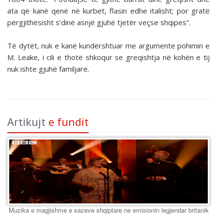
ata që kanë qenë në kurbet, flasin edhe italisht; por gratë
përgjithësisht s’dinë asnjë gjuhë tjetër veçse shqipes”.
Të dytët, nuk e kanë kundërshtuar me argumente pohimin e
M. Leake, i cili e thotë shkoqur se greqishtja në kohën e tij
nuk ishte gjuhë familjare.
Artikujt
e fundit
Muzika e magjishme e sazeve shqiptare ne emisionin legjendar britanik