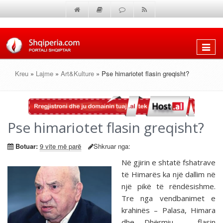
Shfaq
menun
Kreu
»
Lajme
»
Art&Kulture
» Pse himariotet flasin greqisht?
Pse himariotet flasin greqisht?
Botuar:
9 vite më parë
Shkruar nga:
Në gjirin e shtatë fshatrave
të Himarës ka një dallim në
një pikë të rëndësishme.
Tre nga vendbanimet e
krahinës – Palasa, Himara
dhe Dhërmiu – flasin