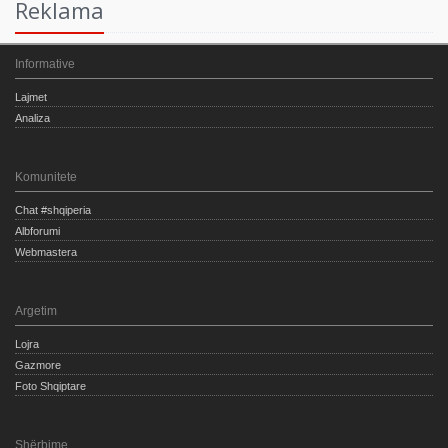
Reklama
Informative
Lajmet
Analiza
Komunitete
Chat #shqiperia
Albforumi
Webmastera
Argetim
Lojra
Gazmore
Foto Shqiptare
Shërbime