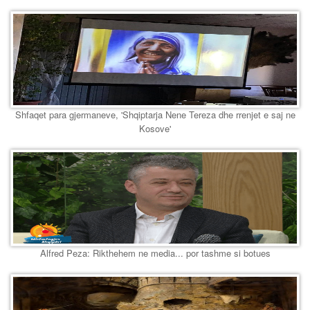
Shfaqet para gjermaneve, 'Shqiptarja Nene Tereza dhe rrenjet e saj ne
Kosove'
Alfred Peza: Rikthehem ne media... por tashme si botues