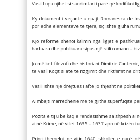
Vasil Lupu njihet si sundimtari i parë që kodifikoi li
Ky dokument i veçantë u quajt Romanesca de Invita
por edhe elementeve të tjera, siç ishte gjuha rum
Kjo reformë shënoi kalimin nga ligjet e pashkr
hartuara dhe publikuara sipas një stili romano – biz
Jo më kot filozofi dhe historiani Dimitrie Cantemi
të Vasil Koçit si atë të rizgjimit dhe rikthimit në d
Vasili ishte një drejtues i aftë jo thjesht në polit
Ai mbajti marrëdhënie me të gjitha superfuqitë pë
Pozita e tij u bë kaq e rëndësishme sa shpesh ai nd
ai në Krime, në vitet 1635 – 1637 apo në krizën tu
Princi themeloi, në vitin 1640, shkollën e parë,