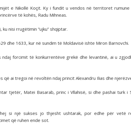
ëmijët e Nikollë Koçit. Ky i fundit u vendos në territoret rumune
princërve të kohës, Radu Mihneas.
 ku nisi rrugëtimin ”ujku” shqiptar.
 1629 dhe 1633, kur në sundim të Moldavisë ishte Miron Barnovchi.
 ndaj forcimit të konkurrentëve grekë dhe levantinë, ai u zgjodh
që ai tregoi në revoltën ndaj princit Alexandru Ilias dhe njerëzve 
 tjetër, Matei Basarab, princ i Vllahisë, si dhe pashai turk i Si
ohej si një sukses jo thjesht ushtarak, por edhe për vetë 
timet që ruhen ende sot.