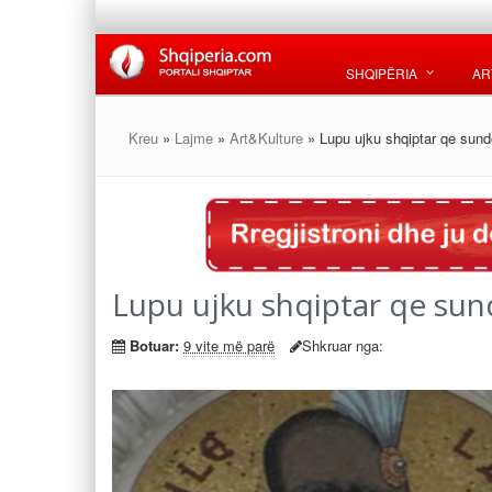
SHQIPËRIA
AR
Kreu
»
Lajme
»
Art&Kulture
» Lupu ujku shqiptar qe sund
Lupu ujku shqiptar qe sun
Botuar:
9 vite më parë
Shkruar nga: