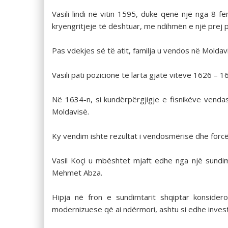
Vasili lindi në vitin 1595, duke qenë një nga 8 f
kryengritjeje të dështuar, me ndihmën e një prej 
Pas vdekjes së të atit, familja u vendos në Moldavi,
Vasili pati pozicione të larta gjatë viteve 1626 –
Në 1634-n, si kundërpërgjigje e fisnikëve vendas
Moldavisë.
Ky vendim ishte rezultat i vendosmërisë dhe forcës 
Vasil Koçi u mbështet mjaft edhe nga një sundimtar
Mehmet Abza.
Hipja në fron e sundimtarit shqiptar konsider
modernizuese që ai ndërmori, ashtu si edhe inves