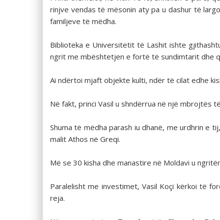
rinjve vendas të mësonin aty pa u dashur të largoh
familjeve të mëdha.
Biblioteka e Universitetit të Lashit ishte gjithash
ngrit me mbështetjen e fortë të sundimtarit dhe që
Ai ndërtoi mjaft objekte kulti, ndër të cilat edhe
Në fakt, princi Vasil u shndërrua në një mbrojtës 
Shuma të mëdha parash iu dhanë, me urdhrin e tij,
malit Athos në Greqi.
Më se 30 kisha dhe manastire në Moldavi u ngritën p
Paralelisht me investimet, Vasil Koçi kërkoi të 
reja.