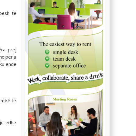
hpesh të
ëra prej
hqipëria
 ku ende
htirë të
kjo edhe