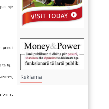
 pas një
 princ i
të tij.
Reklama
listrës,
reformat