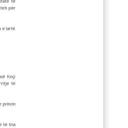
ktate të
teti për
n e lartë
sil Koçi
ritje të
 princin
 të tria