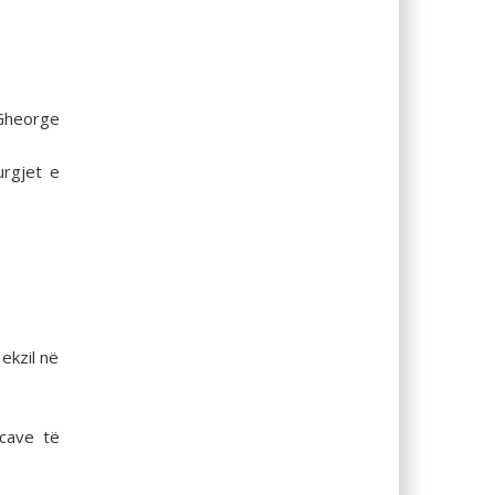
 Gheorge
urgjet e
ekzil në
ncave të