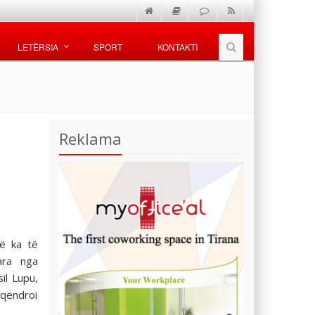
LETËRSIA
SPORT
KONTAKTI
Reklama
që ka të
ara nga
il Lupu,
 qëndroi