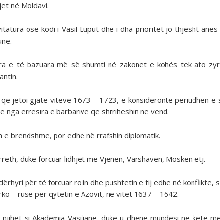
gjet në Moldavi.
tura ose kodi i Vasil Luput dhe i dha prioritet jo thjesht anës j
une.
uara e të bazuara më së shumti në zakonet e kohës tek ato zyr
antin.
r, që jetoi gjatë viteve 1673 – 1723, e konsideronte periudhën e 
ritë nga errësira e barbarive që shtriheshin në vend.
ikën e brendshme, por edhe në rrafshin diplomatik.
rreth, duke forcuar lidhjet me Vjenën, Varshavën, Moskën etj.
ërhyri për të forcuar rolin dhe pushtetin e tij edhe në konflikte, 
rko – ruse për qytetin e Azovit, në vitet 1637 – 1642.
 që njihet si Akademia Vasiliane, duke u dhënë mundësi në këtë m