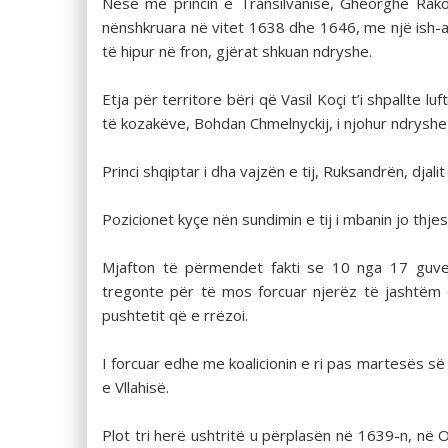
Nëse me princin e Transilvanisë, Gheorghe Rako
nënshkruara në vitet 1638 dhe 1646, me një ish-al
të hipur në fron, gjërat shkuan ndryshe.
Etja për territore bëri që Vasil Koçi t’i shpallte luf
të kozakëve, Bohdan Chmelnyckij, i njohur ndryshe s
Princi shqiptar i dha vajzën e tij, Ruksandrën, djali
Pozicionet kyçe nën sundimin e tij i mbanin jo thjes
Mjafton të përmendet fakti se 10 nga 17 guvern
tregonte për të mos forcuar njerëz të jashtëm që
pushtetit që e rrëzoi.
I forcuar edhe me koalicionin e ri pas martesës së 
e Vllahisë.
Plot tri herë ushtritë u përplasën në 1639-n, në 