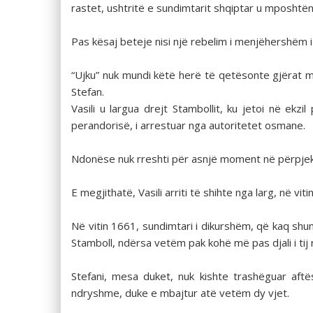
rastet, ushtritë e sundimtarit shqiptar u mposhtën.
Pas kësaj beteje nisi një rebelim i menjëhershëm i
“Ujku” nuk mundi këtë herë të qetësonte gjërat m
Stefan.
Vasili u largua drejt Stambollit, ku jetoi në ekzi
perandorisë, i arrestuar nga autoritetet osmane.
Ndonëse nuk rreshti për asnjë moment në përpjekjet
E megjithatë, Vasili arriti të shihte nga larg, në viti
Në vitin 1661, sundimtari i dikurshëm, që kaq shumë
Stamboll, ndërsa vetëm pak kohë më pas djali i tij r
Stefani, mesa duket, nuk kishte trashëguar aft
ndryshme, duke e mbajtur atë vetëm dy vjet.