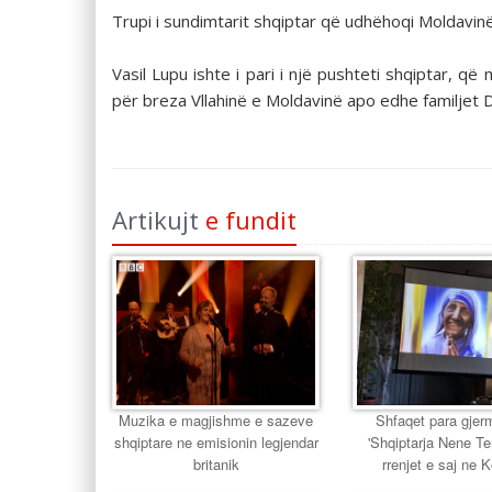
Trupi i sundimtarit shqiptar që udhëhoqi Moldavinë
Vasil Lupu ishte i pari i një pushteti shqiptar, q
për breza Vllahinë e Moldavinë apo edhe familjet D
Artikujt
e fundit
Muzika e magjishme e sazeve
Shfaqet para gjer
shqiptare ne emisionin legjendar
'Shqiptarja Nene T
britanik
rrenjet e saj ne 