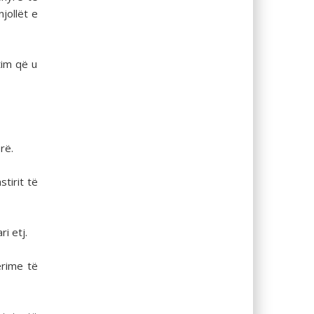
jollët e
tim që u
rë.
tirit të
i etj.
ërime të