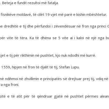
 Beteja e fundit rezultoi më fatalja.
 fisnikëve moldavë, të cilët 19 vjet më parë e kishin mbështetur.
e dredhitë e tij dhe përfundoi i zëvendësuar në fron nga princi
l për vite të tëra. Ka të dhëna se 5 vite ai i kaloi në një nga b
 e tij për rikthimin në pushtet, kjo nuk ndodhi më kurrë.
n 1559, hipjen në fron të djalit të tij, Stefan Lupu.
 ndihmoi në zhvillimin e principatës së drejtuar prej tij, vdiq në 
a nga froni.
ësitë e të atit për të qëndruar gjatë në pushtet përmes alea