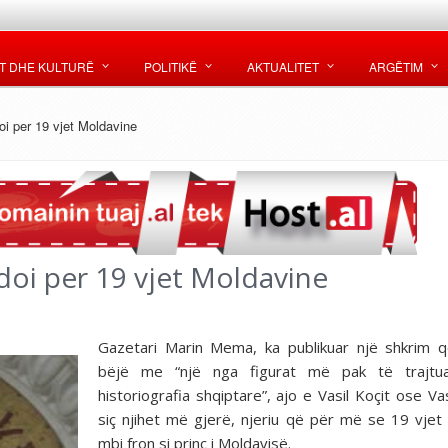
T DHE KULTURË
POLITIKË
AKTUALITET
ARGËTIM
oi per 19 vjet Moldavine
doi per 19 vjet Moldavine
Gazetari Marin Mema, ka publikuar një shkrim 
bëjë me “një nga figurat më pak të trajtu
historiografia shqiptare”, ajo e Vasil Koçit ose Vas
siç njihet më gjerë, njeriu që për më se 19 vjet
mbi fron si princ i Moldavisë.