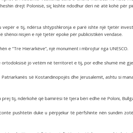
eshin drejt Polonisë, siç kishte ndodhur deri në atë kohë për pin
tu vepër e tij, ndërsa shtypshkronja e parë ishte një tjetër inves
 shënoi nisjen e një tjetër epoke për publicistikën vendase.
 kishën e “Tre Hierarkëve”, një monument i mbrojtur nga UNESCO.
të ortodoksisë jo vetëm në territoret e tij, por edhe shumë më gje
 Patriarkanës së Kostandinopojës dhe Jerusalemit, ashtu si manas
rej tij, ndërkohë që bamirësi të tjera bëri edhe në Poloni, Bullgar
forconte pushtetin duke u përpjekur të përfshinte nën sundim zot