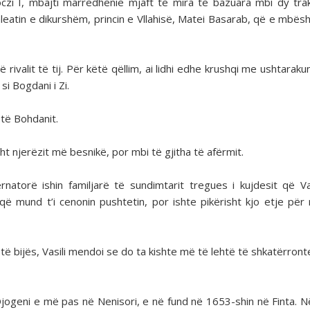
czi I, mbajti marrëdhënie mjaft të mira të bazuara mbi dy tra
eatin e dikurshëm, princin e Vllahisë, Matei Basarab, që e mbësh
të rivalit të tij. Për këtë qëllim, ai lidhi edhe krushqi me ushtaraku
i Bogdani i Zi.
t të Bohdanit.
ht njerëzit më besnikë, por mbi të gjitha të afërmit.
atorë ishin familjarë të sundimtarit tregues i kujdesit që Va
 mund t’i cenonin pushtetin, por ishte pikërisht kjo etje për r
të bijës, Vasili mendoi se do ta kishte më të lehtë të shkatërronte
Ojogeni e më pas në Nenisori, e në fund në 1653-shin në Finta. Në