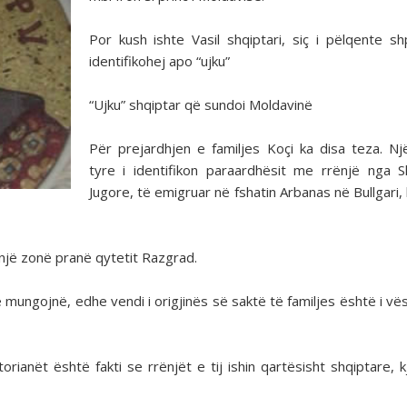
Por kush ishte Vasil shqiptari, siç i pëlqente s
identifikohej apo “ujku”
“Ujku” shqiptar që sundoi Moldavinë
Për prejardhjen e familjes Koçi ka disa teza. Nj
tyre i identifikon paraardhësit me rrënjë nga S
Jugore, të emigruar në fshatin Arbanas në Bullgari,
 një zonë pranë qytetit Razgrad.
 mungojnë, edhe vendi i origjinës së saktë të familjes është i vës
orianët është fakti se rrënjët e tij ishin qartësisht shqiptare, 