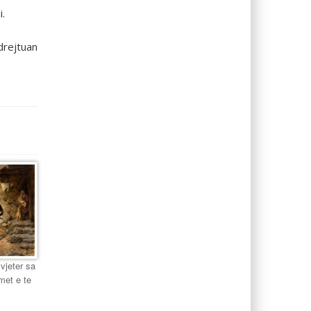
i.
drejtuan
 vjeter sa
met e te