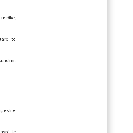
uridike,
tare, të
sundimit
siç është
ënyrë të