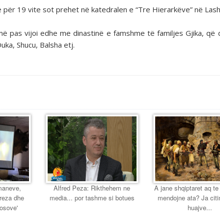
 për 19 vite sot prehet në katedralen e “Tre Hierarkëve” në Lash
ë më pas vijoi edhe me dinastinë e famshme të familjes Gjika, që 
uka, Shucu, Balsha etj.
maneve,
Alfred Peza: Rikthehem ne
A jane shqiptaret aq te
ereza dhe
media... por tashme si botues
mendojne ata? Ja citi
Kosove'
huajve...