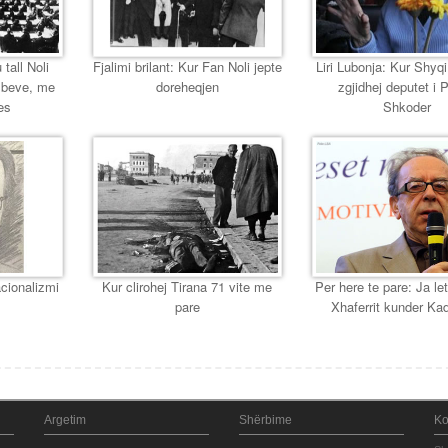
 tall Noli
Fjalimi brilant: Kur Fan Noli jepte
Liri Lubonja: Kur Shyqi,
mbeve, me
doreheqjen
zgjidhej deputet i 
es
Shkoder
cionalizmi
Kur clirohej Tirana 71 vite me
Per here te pare: Ja let
pare
Xhaferrit kunder Ka
Argetim
Shërbime
Ko