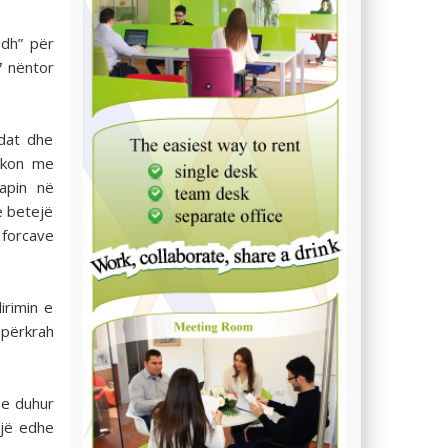
adh” për
7 nëntor
adat dhe
rkon me
japin në
ë betejë
 forcave
irimin e
 përkrah
 e duhur
ojë edhe