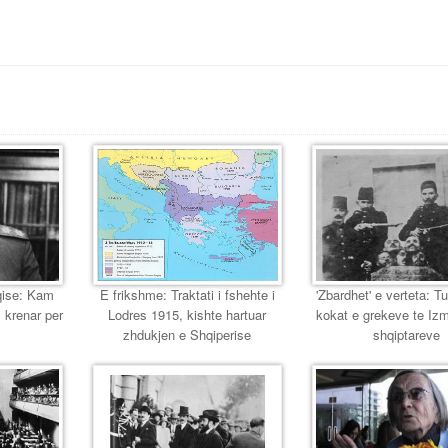
eqise: Kam
E frikshme: Traktati i fshehte i
'Zbardhet' e verteta: T
 krenar per
Lodres 1915, kishte hartuar
kokat e grekeve te Izmir
zhdukjen e Shqiperise
shqiptareve