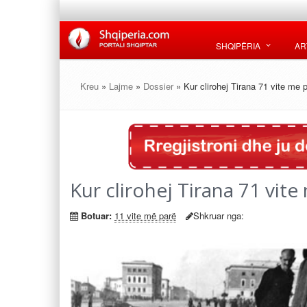
SHQIPËRIA
AR
Kreu
»
Lajme
»
Dossier
» Kur clirohej Tirana 71 vite me 
Kur clirohej Tirana 71 vite
Botuar:
11 vite më parë
Shkruar nga: