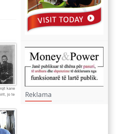
urqit kane
Reklama
it, jo te