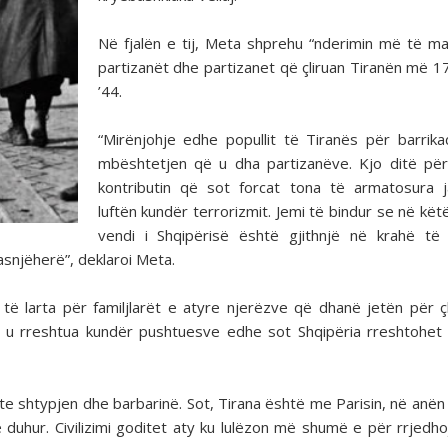
Në fjalën e tij, Meta shprehu “nderimin më të m
partizanët dhe partizanet që çliruan Tiranën më 1
’44.
“Mirënjohje edhe popullit të Tiranës për barrik
mbështetjen që u dha partizanëve. Kjo ditë pë
kontributin që sot forcat tona të armatosura 
luftën kundër terrorizmit. Jemi të bindur se në kët
vendi i Shqipërisë është gjithnjë në krahë të
asnjëherë”, deklaroi Meta.
 të larta për familjlarët e atyre njerëzve që dhanë jetën për çl
kur u rreshtua kundër pushtuesve edhe sot Shqipëria rreshtohet
onte shtypjen dhe barbarinë. Sot, Tirana është me Parisin, në anën
e duhur. Civilizimi goditet aty ku lulëzon më shumë e për rrjedh