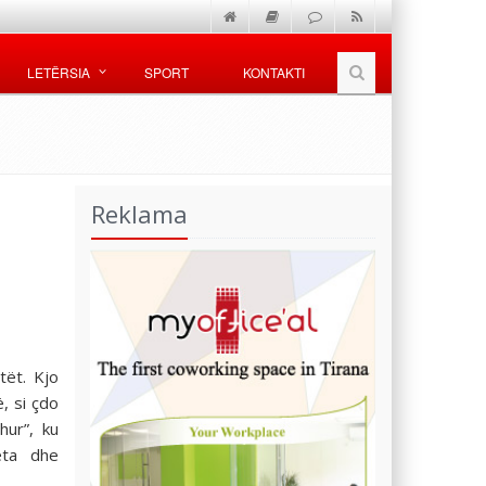
LETËRSIA
SPORT
KONTAKTI
Reklama
tët. Kjo
, si çdo
hur”, ku
eta dhe