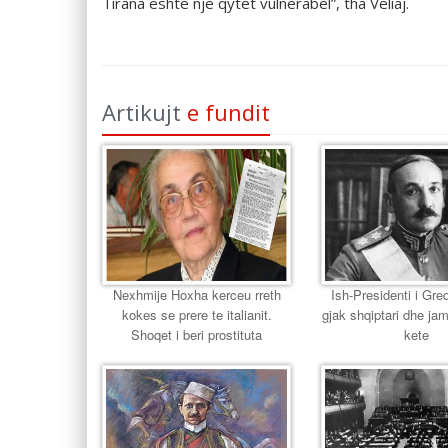
Tirana është një qytet vulnerabël”, tha Veliaj.
Artikujt
e fundit
Nexhmije Hoxha kerceu rreth
Ish-Presidenti i Gr
kokes se prere te italianit.
gjak shqiptari dhe jam
Shoqet i beri prostituta
kete