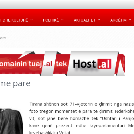
T DHE KULTURË
POLITIKË
AKTUALITET
ARGËTIM
pare
 me pare
Tirana shënon sot 71-vjetorin e çlirimit nga nazis
foto tregon momentet e para të çlirimit. Ndërkohë
vit, sot janë bërë homazhe tek “Ushtari i Panjo
kanë qenë prezent edhe kryeparlamentari M
kryebashkiaku Veliaj.