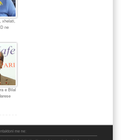
 xhelati,
PD ne
ra e Bilal
darese
ntaktoni me ne: