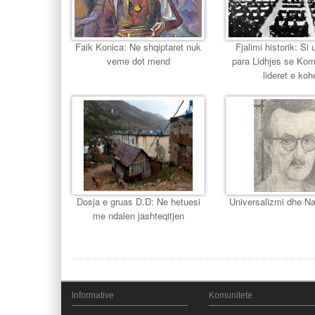
Faik Konica: Ne shqiptaret nuk
Fjalimi historik: Si u
veme dot mend
para Lidhjes se Ko
lideret e koh
Dosja e gruas D.D: Ne hetuesi
Universalizmi dhe Na
me ndalen jashteqitjen
Informative
Komunitete