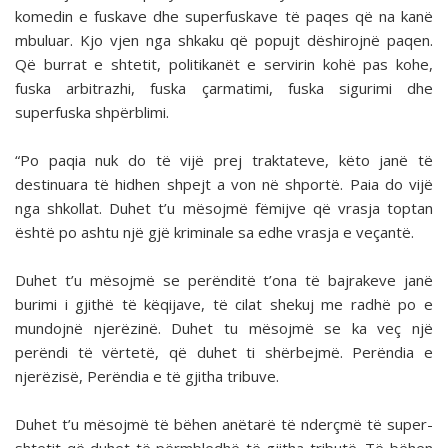
komedin e fuskave dhe superfuskave të paqes që na kanë
mbuluar. Kjo vjen nga shkaku që popujt dëshirojnë paqen.
Që burrat e shtetit, politikanët e servirin kohë pas kohe,
fuska arbitrazhi, fuska çarmatimi, fuska sigurimi dhe
superfuska shpërblimi.
“Po paqia nuk do të vijë prej traktateve, këto janë të
destinuara të hidhen shpejt a von në shportë. Paia do vijë
nga shkollat. Duhet t’u mësojmë fëmijve që vrasja toptan
është po ashtu një gjë kriminale sa edhe vrasja e veçantë.
Duhet t’u mësojmë se perënditë t’ona të bajrakeve janë
burimi i gjithë të këqijave, të cilat shekuj me radhë po e
mundojnë njerëzinë. Duhet tu mësojmë se ka veç një
perëndi të vërtetë, që duhet ti shërbejmë. Perëndia e
njerëzisë, Perëndia e të gjitha tribuve.
Duhet t’u mësojmë të bëhen anëtarë të nderçmë të super-