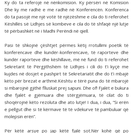
Ky do ta referojë në nënkomision. Ky përsëri në Komision
Dhe ky me radhë e me radhë në Konferencën. Konferenca
do ta pasojë me një votë të njëzëshme e cila do ti referohet
Këshillës së Lidhjes së kombeve e cila do të shfaqë një lutje
të përbashkët në i Madhi Perëndi në qiell.
Pasi të shkojnë çështjet përmes këtij rrotullimi poetik të
konferencave dhe kundër-konferencave, të raporteve dhe
kundër raporteve dhe këshillave, më në fund do ti referohet
Sekretarit të Përgjithshëm të Lidhjes i cili do t’i kyçë me
kujdes në dosjet e pashpirt të Sekretariatit dhe do t’i mbajë
këto për brezat e arthmë.Kështu e tërë puna do të mbarojë
si mbarojnë gjithë flluskat prej sapuni. Dhe of! Fjalët e bukura
dhe fjalët e gjëmuara dhe stërgjëmuara, të cilat do ti
shoqërojnë këto rezoluta dhe ato lutje! I dua, i dua, “Si erën
e pellgut dhe si të kërmave të të vdekurve të pambuluar që
molepsin erën”.
Për këtë arsye po jap këtë fjalë sot.Nër kohë që po