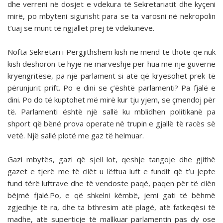
dhe verreni në dosjet e vdekura të Sekretariatit dhe kyçeni
mirë, po mbyteni sigurisht para se ta varosni në nekropolin
t’uaj se munt të ngjallet prej të vdekunëve.
Nofta Sekretari i Përgjithshëm kish në mend të thotë që nuk
kish dëshoron të hyjë në marveshje për hua me një guvernë
kryengritëse, pa një parlament si atë që kryesohet prek të
përunjurit prift. Po e dini se ç’është parlamenti? Pa fjalë e
dini. Po do të kuptohet më mirë kur tju yjem, se çmendoj për
të. Parlamenti është një sallë ku mblidhen politikanë pa
shport që bënë prova operate në trupin e gjallë të racës së
vetë. Një sallë plotë me gaz të helmuar.
Gazi mbytës, gazi që sjell lot, qeshje tangoje dhe gjithë
gazet e tjerë me të cilët u lëftua luft e fundit që t’u jepte
fund tërë luftrave dhe të vendoste paqë, paqen për të cilën
bëjmë fjalë.Po, e që shkelni këmbë, jemi gati të bëhmë
zgjedhje të ra, dhe ta bthresim atë plagë, atë fatkeqësi të
madhe, atë superticje të mallkuar parlamentin pas dy ose