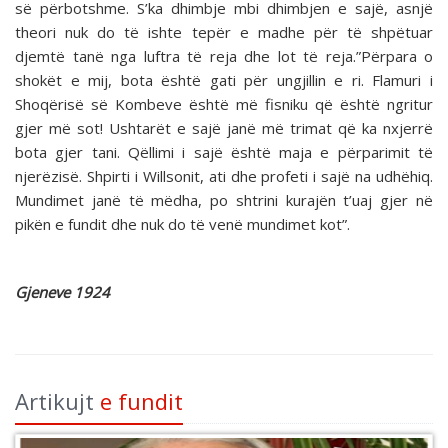
së përbotshme. S’ka dhimbje mbi dhimbjen e sajë, asnjë
theori nuk do të ishte tepër e madhe për të shpëtuar
djemtë tanë nga luftra të reja dhe lot të reja.”Përpara o
shokët e mij, bota është gati për ungjillin e ri. Flamuri i
Shoqërisë së Kombeve është më fisniku që është ngritur
gjer më sot! Ushtarët e sajë janë më trimat që ka nxjerrë
bota gjer tani. Qëllimi i sajë është maja e përparimit të
njerëzisë. Shpirti i Willsonit, ati dhe profeti i sajë na udhëhiq.
Mundimet janë të mëdha, po shtrini kurajën t’uaj gjer në
pikën e fundit dhe nuk do të venë mundimet kot”.
Gjeneve 1924
Artikujt
e fundit