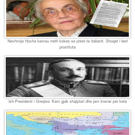
Nexhmije Hoxha kerceu rreth kokes se prere te italianit. Shoqet i beri
prostituta
Ish-Presidenti i Greqise: Kam gjak shqiptari dhe jam krenar per kete