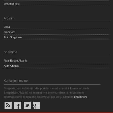
Webmastera
Argetim
Lojra
Gazmore
Foto Shqiptare
Shërbime
Real Estate Albania
Auto Albania
Kontaktoni me ne:
Shqiperia.com është një ndër portalet me më shumë informacion rreth
Shqipërisë (Albania) në internet. Ne jemi vazhdimisht në kërkim të
informacioneve të reja dhe shkrimeve, për ide ju lutem na
kontaktoni
.