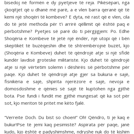
bisedoj në formën e dy pyetjeve të reja. Pikësëpari, nga
çkoqitjet që u dhanë më parë, a e vlen barra qeranë që të
kemi një shoqëri të kombeve? E dyta, në rast që e vlen, cila
do të jetë methoda për t’i arrirë qëllimit që është paq e
përbotshme? Pyetjes së parë do ti përgjigjem: Po. Edhe
Shoqëria e Kombeve të jetë një ëndër, një utopi që i bën
skeptikët të buzëqeshin dhe të shtrembërojnë buzët, kjo
(Shoqëria e Kombeve) duhet të qëndrojë atje si një sfidë
kundër lavdisë groteske militariste. Kjo duhet të qëndrojë
atje si një vërtetim solemn i dëshirës së përbotshme për
paqe. Kjo duhet të qëndrojë atje gjer sa bukuria e sajë,
fisnikëria e sajë, shpirita njerëzore e sajë, nevoja e
domosdoshme e qënies së sajë të kuptohen nga gjithë
bota. Pse fundi i fundit me gjithë mungesat që ka sot për
sot, kjo meriton të pritet me këto fjalë.
“Verreite Doch. Du bist so choen!” Oh! Qëndro, ti je kaq e
bukur!Pse të jemi kaq pesimistë? Aspirata për paqe, janë
kudo, kjo është e padyshimshme, ndryshe nuk do të kishim