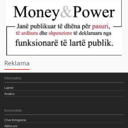
Reklama
Informative
Lajmet
Analiza
Komunitete
Chat #shqiperia
Albforumi