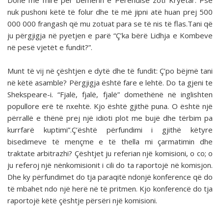
Donë më mirë për bemërin e Perëndisë zoti Kryetar. Pse
nuk pushoni këtë të folur dhe të më jipni atë huan prej 500
000 000 frangash që mu zotuat para se të nis të flas.Tani që
ju përgjigja në pyetjen e parë “Ç’ka bërë Lidhja e Kombeve
në pesë vjetët e fundit?”.
Munt të vij në çështjen e dytë dhe të fundit: Ç’po bëjmë tani
në këtë asamble? Përgjigja është fare e lehtë. Do ta gjeni te
Shekspeare-i. “Fjalë, fjalë, fjalë” domethënë në inglishten
popullore erë të nxehtë. Kjo është gjithë puna. O është një
përrallë e thënë prej një idioti plot me bujë dhe tërbim pa
kurrfarë kuptimi”.Ç’është përfundimi i gjithë këtyre
bisedimeve të mençme e të thella mi çarmatimin dhe
traktate arbitrazhi? Çështjet ju referian një komisioni, o co; o
ju referoj një nënkomisionit i cili do ta raportojë në komisjon.
Dhe ky përfundimet do tja paraqitë ndonjë konference që do
të mbahet ndo një herë në të pritmen. Kjo konferencë do tja
raportojë këtë çështje përsëri një komisioni.