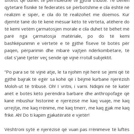
shtetit që duhet të përmbledhë të gjitha tributë. Të bëhen
qytetarë fisnikë të federatës së përbotshme e cila është në
realizim e sipër, e cila do të realizohet me doemos. Kur
djemtë tanë do të kenë mësuar këto të vërteta, atëhere do
të kemi vetëm çarmatosjen morale e cila duhet të bëhet më
parë nga çarmatosja matëriale, po do të kemi
bashkëpunimin e vërtetë e të gjithë fiseve të botës për
paqen, përparimin dhe mbarë vajtjen ndërkombëtare, të
cilat s’janë tjetër veç sende që vijnë rrotull subjektit.
“Po para se të vijnë atje, le ta njohim një herë se jemi që të
gjithë bajrak të egër sa kohë që i bëjmë kurbane njerëzish
Moloh-ut të tribusë. Oh! I vritni, i varni. Ndiqini në të katër
anët e botës këto perëndira barbare dhe anthropofage që
kanë mbushur historinë e njerëzisë me kaq vuaje, me kaq
urrejtje, me kaq rrënime, me kaq tmerr, me kaq gjak me kaq
frikë. Ah! Do ti kapim gjakatëratë e vjetër!
Vështroni sytë e njerëzisë që vuan pas rrënimeve të luftës