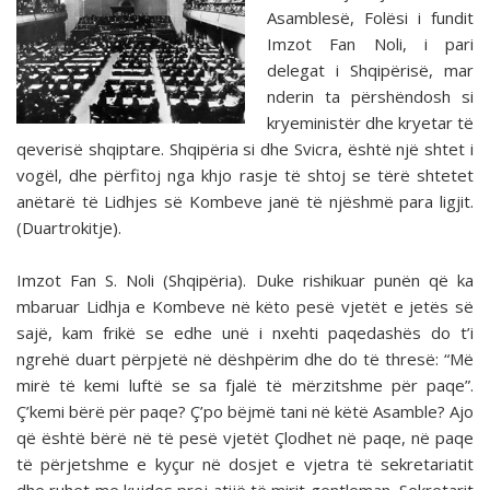
Asamblesë, Folësi i fundit
Imzot Fan Noli, i pari
delegat i Shqipërisë, mar
nderin ta përshëndosh si
kryeministër dhe kryetar të
qeverisë shqiptare. Shqipëria si dhe Svicra, është një shtet i
vogël, dhe përfitoj nga khjo rasje të shtoj se tërë shtetet
anëtarë të Lidhjes së Kombeve janë të njëshmë para ligjit.
(Duartrokitje).
Imzot Fan S. Noli (Shqipëria). Duke rishikuar punën që ka
mbaruar Lidhja e Kombeve në këto pesë vjetët e jetës së
sajë, kam frikë se edhe unë i nxehti paqedashës do t’i
ngrehë duart përpjetë në dëshpërim dhe do të thresë: “Më
mirë të kemi luftë se sa fjalë të mërzitshme për paqe”.
Ç’kemi bërë për paqe? Ç’po bëjmë tani në këtë Asamble? Ajo
që është bërë në të pesë vjetët Çlodhet në paqe, në paqe
të përjetshme e kyçur në dosjet e vjetra të sekretariatit