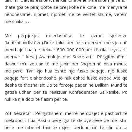
dini, mr Dawes është Amerikan dhe Amerika është një vend i
thatë (pa të pira) qoftë se prej kohe në kohë, me mënyra të
nëndheshme, njomet, njomet me të vërtet shumë, vetëm
me shaka… .
Me përpjekjet mirëdashëse të çizme sjellësve
(kontrabandistëve).Duke folur për fuska përsëri më vjen në
mend ajo huaja e bekuar 600 000 000 për të cilat kryetari i
nderuar i kësaj Asambleje dhe Sekretari i Përgjithshëm i
dashur m’u zotuan të më japin për Shqipërinë disa minuta
më parë. Tani kjo hua është një fuskë paqeje, një fuskë
paqeje fort e shëndoshë. Jo nuk është fuskë aspak. Atë që
desha të thosha ish: Do të forcojë paqen në Ballkan. Mund të
gatisë udhën për të realizuar Konfederatën Ballkanike, Po
nuk ka një dobi të flasim për të.
Zoti Sekretar i Përgjithshëm, merre në dosjet e pashpirt të
mekropolit t’uaj.Pasi u përgjigja të dy pyetjeve që më ishin
bërë më mbetet tani të nxjerr përfundimin të cilin do ta