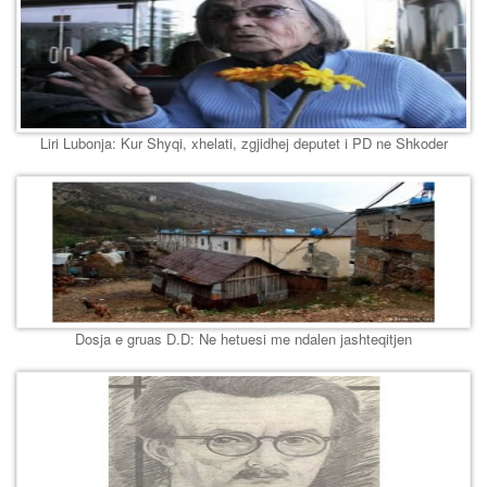
Liri Lubonja: Kur Shyqi, xhelati, zgjidhej deputet i PD ne Shkoder
Dosja e gruas D.D: Ne hetuesi me ndalen jashteqitjen