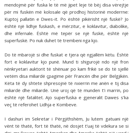
mendojmë për fuska le të më jipet leje të bëj disa vërejtje
për mi fuskën më kolosale që prodhoj historinë moderrne:
Kuptoj pallatin e Dwes-it. Po është pikërisht një fuskë? Jo
është një lidhje fuskash, e mërzitur, e koklavitur, diabolike,
dhe infernale. Është më tepër se një fuskë, është një
superfuskë. Po nuk duhet të trembeni nga kjo.
Do të mbarojë si dhe fuskat e tjera që ngjallëm këtu. Është
fort e koklavitur kjo punë. Mund ti shigurojë ndo një fron
nënkryetari auktorit të shënuar po kam frikë se do të sjellë
vetëm disa miliardë çpagime për Francën dhe për Belgjikën.
Këta të dy shtete shpresojnë të nxierrin me anën e tij disa
miliardë dhe miliardë. Unë uroj që të munden t’i marrin, po
është një fatalitet. Ajo superfuska e gjeneralit Dawes s’ka
veç të referohet Lidhja e Kombeve.
I dashuri im Sekretar i Përgjithshëm, Ju lutem gatuani një
vënt të thatë, fort të thatë, në dosjet t’uaj të vdekura se si