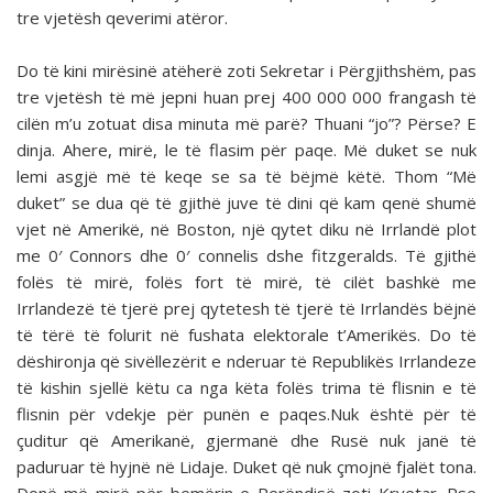
tre vjetësh qeverimi atëror.
Do të kini mirësinë atëherë zoti Sekretar i Përgjithshëm, pas
tre vjetësh të më jepni huan prej 400 000 000 frangash të
cilën m’u zotuat disa minuta më parë? Thuani “jo”? Përse? E
dinja. Ahere, mirë, le të flasim për paqe. Më duket se nuk
lemi asgjë më të keqe se sa të bëjmë këtë. Thom “Më
duket” se dua që të gjithë juve të dini që kam qenë shumë
vjet në Amerikë, në Boston, një qytet diku në Irrlandë plot
me 0′ Connors dhe 0′ connelis dshe fitzgeralds. Të gjithë
folës të mirë, folës fort të mirë, të cilët bashkë me
Irrlandezë të tjerë prej qytetesh të tjerë të Irrlandës bëjnë
të tërë të folurit në fushata elektorale t’Amerikës. Do të
dëshironja që sivëllezërit e nderuar të Republikës Irrlandeze
të kishin sjellë këtu ca nga këta folës trima të flisnin e të
flisnin për vdekje për punën e paqes.Nuk është për të
çuditur që Amerikanë, gjermanë dhe Rusë nuk janë të
paduruar të hyjnë në Lidaje. Duket që nuk çmojnë fjalët tona.