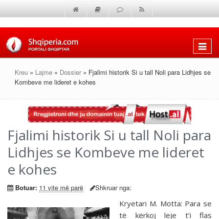
Shfaq
menun
Kreu
»
Lajme
»
Dossier
» Fjalimi historik Si u tall Noli para Lidhjes se
Kombeve me lideret e kohes
Fjalimi historik Si u tall Noli para
Lidhjes se Kombeve me lideret
e kohes
Botuar:
11 vite më parë
Shkruar nga:
Kryetari M. Motta: Para se
të kërkoj leje t’i flas