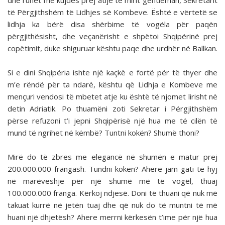
dhe ruhet me kujdes prej atijë të mirit gentleman, Sekretarit
të Përgjithshëm të Lidhjes së Kombeve. Është e vërtetë se
lidhja ka bërë disa shërbime të vogëla për paqën
përgjithësisht, dhe veçanërisht e shpëtoi Shqipërinë prej
copëtimit, duke shiguruar kështu paqe dhe urdhër në Ballkan.
Si e dini Shqipëria ishte një kaçkë e fortë për të thyer dhe
m’e rëndë për ta ndarë, kështu që Lidhja e Kombeve me
mençuri vendosi të mbetet atje ku është të njomet lirisht në
detin Adriatik. Po thuamëni zoti Sekretar i Përgjithshëm
përse refuzoni t’i jepni Shqipërisë një hua me të cilën të
mund të ngrihet në këmbë? Tuntni kokën? Shumë thoni?
Mirë do të zbres me elegancë në shumën e matur prej
200.000.000 frangash. Tundni kokën? Ahere jam gati të hyj
në marëveshje për një shumë më të vogël, thuaj
100.000.000 franga. Kërkoj ndjesë. Doni të thuani që nuk më
takuat kurrë në jetën tuaj dhe që nuk do të muntni të më
huani një dhjetësh? Ahere merrni kërkesën t’ime për një hua