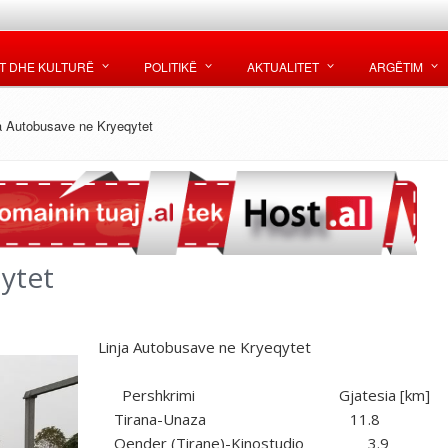
T DHE KULTURË
POLITIKË
AKTUALITET
ARGËTIM
a Autobusave ne Kryeqytet
ytet
Linja Autobusave ne Kryeqytet
Pershkrimi Gjatesia [km]
Tirana-Unaza 11.8
Qender (Tirane)-Kinostudio 3.9