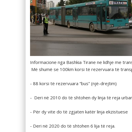
Informacione nga Bashkia Tirane ne lidhje me tran
Më shumë se 100km korsi të rezervuara të transpo
- 88 korsi të rezervuara “bus” (një-drejtim)
- Deri në 2010 do të shtohen dy linja të reja urba
- Për dy vite do të zgjaten katër linja ekzistuese
- Deri në 2020 do të shtohen 6 lija të reja.