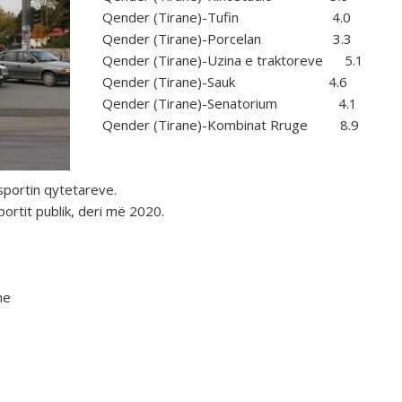
Qender (Tirane)-Tufin 4.0
Qender (Tirane)-Porcelan 3.3
Qender (Tirane)-Uzina e traktoreve 5.1
Qender (Tirane)-Sauk 4.6
Qender (Tirane)-Senatorium 4.1
Qender (Tirane)-Kombinat Rruge 8.9
sportin qytetareve.
rtit publik, deri më 2020.
ne