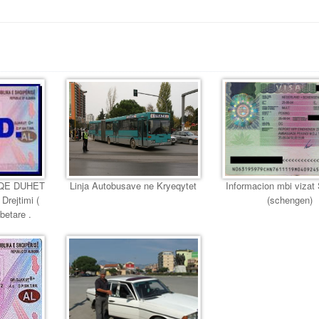
QE DUHET
Linja Autobusave ne Kryeqytet
Informacion mbi vizat
Drejtimi (
(schengen)
betare .