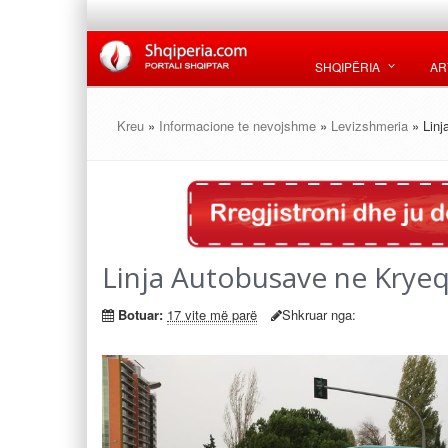
SHQIPËRIA
AR
Kreu
»
Informacione te nevojshme
»
Levizshmeria
» Linj
Linja Autobusave ne Kryeq
Botuar:
17 vite më parë
Shkruar nga: