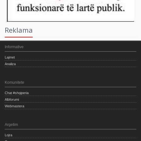
Reklama
Informative
Lajmet
Analiza
Komunitete
Chat #shqiperia
Albforumi
Webmastera
Argetim
Lojra