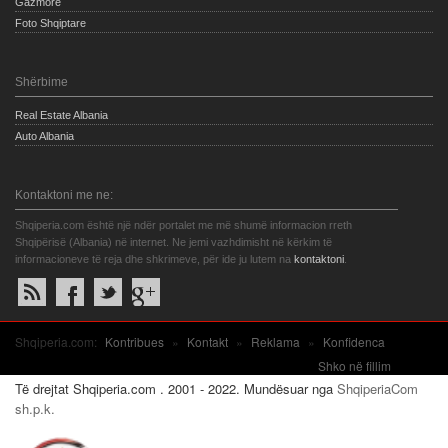
Gazmore
Foto Shqiptare
Shërbime
Real Estate Albania
Auto Albania
Kontaktoni me ne:
Shqiperia.com është një ndër portalet me më shumë informacion rreth
Shqipërisë (Albania) në internet. Ne jemi vazhdimisht në kërkim të
informacioneve të reja dhe shkrimeve, për ide ju lutem na
kontaktoni
.
Shqiperia.com:
Kontribues
»
Kontakt
»
Reklama
»
Konfidenca
Shko në fillim
Të drejtat Shqiperia.com . 2001 - 2022. Mundësuar nga
ShqiperiaCom
sh.p.k.