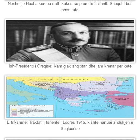
Nexhmije Hoxha kerceu rreth kokes se prere te italianit. Shoqet i beri
prostituta
Ish-Presidenti i Greqise: Kam gjak shqiptari dhe jam krenar per kete
E frikshme: Traktati i fshehte i Lodres 1915, kishte hartuar zhdukjen e
Shqiperise