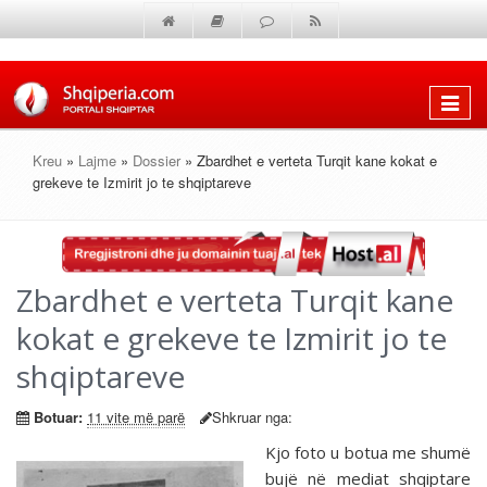
Shfaq
menun
Kreu
»
Lajme
»
Dossier
» Zbardhet e verteta Turqit kane kokat e
grekeve te Izmirit jo te shqiptareve
Zbardhet e verteta Turqit kane
kokat e grekeve te Izmirit jo te
shqiptareve
Botuar:
11 vite më parë
Shkruar nga:
Kjo foto u botua me shumë
bujë në mediat shqiptare