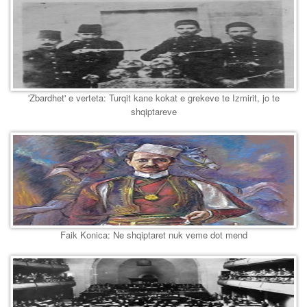
'Zbardhet' e verteta: Turqit kane kokat e grekeve te Izmirit, jo te
shqiptareve
Faik Konica: Ne shqiptaret nuk veme dot mend