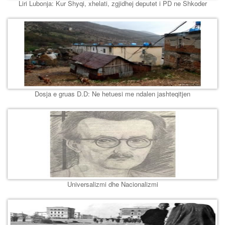
Liri Lubonja: Kur Shyqi, xhelati, zgjidhej deputet i PD ne Shkoder
Dosja e gruas D.D: Ne hetuesi me ndalen jashteqitjen
Universalizmi dhe Nacionalizmi