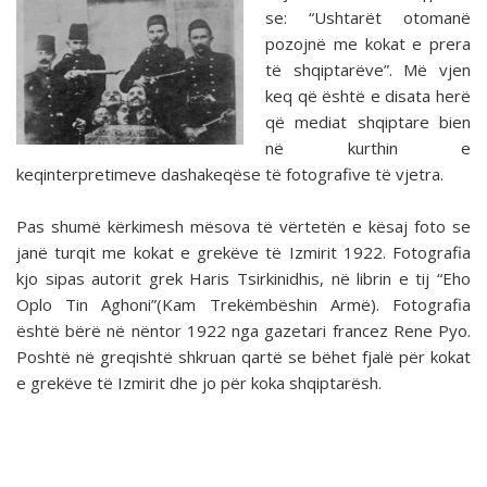
se: “Ushtarët otomanë
pozojnë me kokat e prera
të shqiptarëve”. Më vjen
keq që është e disata herë
që mediat shqiptare bien
në kurthin e
keqinterpretimeve dashakeqëse të fotografive të vjetra.
Pas shumë kërkimesh mësova të vërtetën e kësaj foto se
janë turqit me kokat e grekëve të Izmirit 1922. Fotografia
kjo sipas autorit grek Haris Tsirkinidhis, në librin e tij “Eho
Oplo Tin Aghoni”(Kam Trekëmbëshin Armë). Fotografia
është bërë në nëntor 1922 nga gazetari francez Rene Pyo.
Poshtë në greqishtë shkruan qartë se bëhet fjalë për kokat
e grekëve të Izmirit dhe jo për koka shqiptarësh.