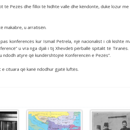
it të Pezës dhe filloi të hidhte valle dhe këndonte, duke lozur me
cë makabre, u arratisën.
s konferencës kur Ismail Petrela, një nacionalist i cili kishte m
ncë” u vra nga djali i tij Xhevdeti përballë spitalit të Tiranës.
që u ndodh atyre që kundërshtojnë Konferencën e Pezës”.
 e cituara që kanë ndodhur gjatë luftës.