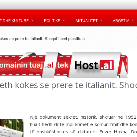
T DHE KULTURË
POLITIKË
AKTUALITET
ARGËTIM
es se prere te italianit. Shoqet i beri prostituta
h kokes se prere te italianit. Shoq
Një dokument sekret, historik, shkruar në 195
huajt hedh dritë mbi krimet e komunizmit dhe kon
të bashkëshortes së diktatorit Enver Hoxha. D