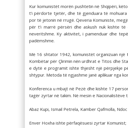
Kur komunistët morën pushtetin në Shqipëri, këto 
t’i përdorte tjetër, dhe të gjenduara të mohuara n
por të jetonin në rrugë. Qeveria Komuniste, megjit
për t’i marrë përsëri dhe askush nuk kishte të
neveritshme. Ky aktivitet, i pamenduar dhe tep
padëmshme.
Më 16 shtator 1942, komunistët organizuan një ta
Kombëtar për Çlirimin nën urdhrat e Titos dhe Sta
e dytë e programit ishte thjesht një përpjekje për
shtypur. Metoda të ngjashme janë aplikuar nga komu
Konferenca u mbajt në Pezë dhe kishte 17 persona
tagër zyrtar në takim. Në mesin e Nacionalistëve t
Abaz Kupi, Ismail Petrela, Kamber Qafmolla, Ndoc
Enver Hoxha ishte përfaqësuesi zyrtar Komunist;