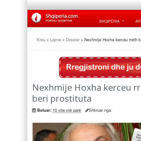
SHQIPËRIA
AR
Kreu
»
Lajme
»
Dossier
» Nexhmije Hoxha kerceu rreth kok
Nexhmije Hoxha kerceu rret
beri prostituta
Botuar:
10 vite më parë
Shkruar nga: