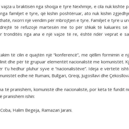
vajza u braktisën nga shoqja e tyre Nexhmije, e cila nuk kishte p
ga familjet e tyre, që kishin poshtëruar, ato nuk kishin zgjedhje
hatë, nxorri një vendim për mbrojtjen e tyre. Familjet e tyre u u
 drejtë të refuzojë martesën me to për shkak të kaluarës së
ër tronditës nga ana e një vajze të re, është ndër veprat e s
kim të cilin e quajtën një “konferencë”, me qëllim formimin e nj
linit dhe për të grupuar elementët nacionalistë me komunistët. K
 t’u hedhur pluhur syve e “nacionalistëve”. Ideja e vërtetë ishte
nistët edhe në Rumani, Bullgari, Greqi, Jugosllavi dhe Çekosllova
 të pranishëm, komunistë dhe nacionalistë, por këta të fundit nu
ë pranishëm ishin:
 Coba, Halim Begeja, Ramazan Jarani.