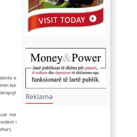
idente e
ohën kur
skrupujt
Reklama
etuar me
sident i
ohur).