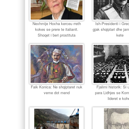
Nexhmije Hoxha kerceu rreth
Ish-Presidenti i Gr
kokes se prere te italianit.
gjak shqiptari dhe jam
Shoqet i beri prostituta
kete
Faik Konica: Ne shqiptaret nuk
Fjalimi historik: Si u
veme dot mend
para Lidhjes se Ko
lideret e koh