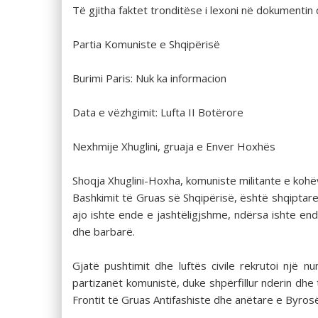
Të gjitha faktet tronditëse i lexoni në dokumentin 
Partia Komuniste e Shqipërisë
Burimi Paris: Nuk ka informacion
Data e vëzhgimit: Lufta II Botërore
Nexhmije Xhuglini, gruaja e Enver Hoxhës
Shoqja Xhuglini-Hoxha, komuniste militante e kohë
Bashkimit të Gruas së Shqipërisë, është shqiptar
ajo ishte ende e jashtëligjshme, ndërsa ishte end
dhe barbarë.
Gjatë pushtimit dhe luftës civile rekrutoi një
partizanët komunistë, duke shpërfillur nderin dhe t
Frontit të Gruas Antifashiste dhe anëtare e Byrosë 