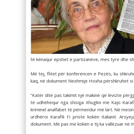
të kënaqur epshet e partizanëve, mes tyre dhe sh
Më tej, flitet për konferencen e Pezës, ku shkru
kaq, në dokument Nexhmije Hoxha përshkruhet si 
“Katër ditë pas takimit një makinë që lëvizte për
të udhëhequr nga shoqja Xhuglini me Kajo Karafil
kriminel analfabet të përmendur më lart. Në mesin e
urdhëroi Karafili t’i priste kokën italianit. Ar
dokument. Më pas me kokën e tij ka vallëzuar në