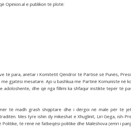
që Opinion.al e publikon të plotë:
ve të para, anëtar i Komitetit Qëndror të Partisë së Punës, Pres
e me gjatësi mesatare. Ajo u bashkua me Partinë Komuniste në k
e adoloshente, dhe që nga fillimi ka shfaqur instikte tepër të pa
 numër të madh grash shqiptare dhe i dërgoi në male për të j
raditën. Mes tyre ishin dy mikeshat e Xhuglinit, Liri Gega, ish-Pre
Politike, të rënë në fatkeqësi politike dhe Malëshova (emri i panj