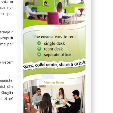
 shtator
ruar nga
ri, pas
gruaja e
krupullt
 mal për
Jo vetëm
munistë,
nist dhe
 Xhuglini
ruhet në