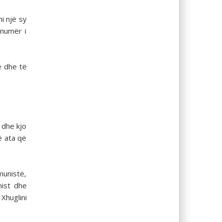
hi një sy
 numër i
ë dhe të
 dhe kjo
ë ata që
munistë,
nist dhe
 Xhuglini