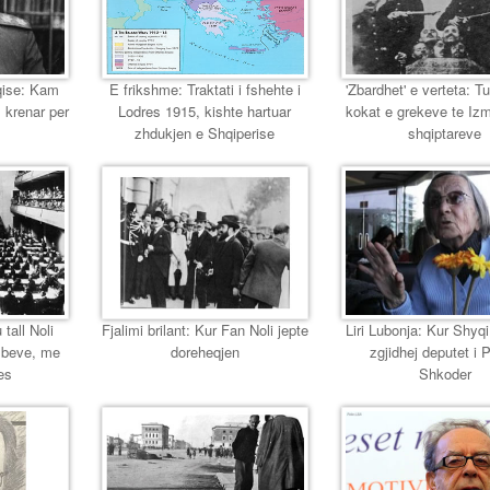
eqise: Kam
E frikshme: Traktati i fshehte i
'Zbardhet' e verteta: T
 krenar per
Lodres 1915, kishte hartuar
kokat e grekeve te Izmir
zhdukjen e Shqiperise
shqiptareve
 tall Noli
Fjalimi brilant: Kur Fan Noli jepte
Liri Lubonja: Kur Shyqi,
mbeve, me
doreheqjen
zgjidhej deputet i 
es
Shkoder