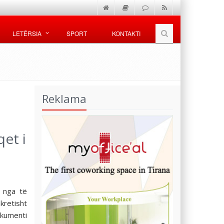
LETËRSIA
SPORT
KONTAKTI
Reklama
et i
2 nga të
kretisht
okumenti