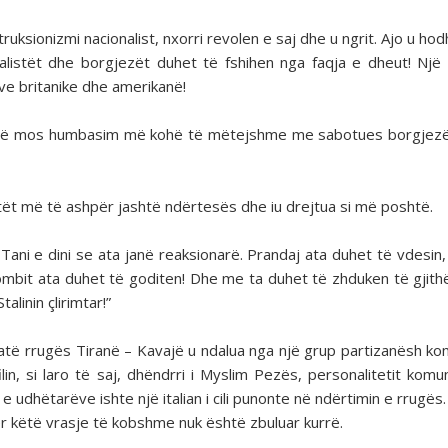
uksionizmi nacionalist, nxorri revolen e saj dhe u ngrit. Ajo u hod
talistët dhe borgjezët duhet të fshihen nga faqja e dheut! Një
ve britanike dhe amerikanë!
ë të mos humbasim më kohë të mëtejshme me sabotues borgjez
tët më të ashpër jashtë ndërtesës dhe iu drejtua si më poshtë.
 Tani e dini se ata janë reaksionarë. Prandaj ata duhet të vdesin,
ombit ata duhet të goditen! Dhe me ta duhet të zhduken të gjith
linin çlirimtar!”
jatë rrugës Tiranë – Kavajë u ndalua nga një grup partizanësh ko
in, si laro të saj, dhëndrri i Myslim Pezës, personalitetit komu
 udhëtarëve ishte një italian i cili punonte në ndërtimin e rrugës.
a për këtë vrasje të kobshme nuk është zbuluar kurrë.