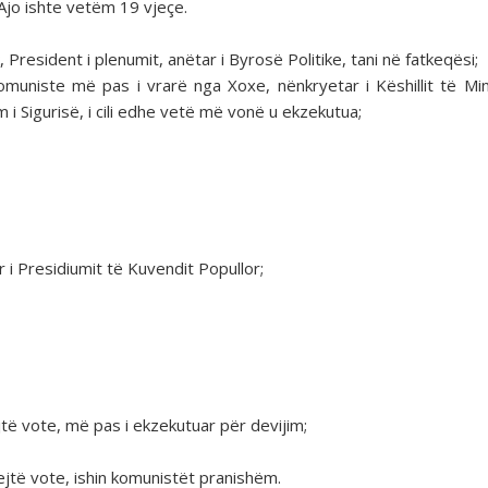
Ajo ishte vetëm 19 vjeçe.
President i plenumit, anëtar i Byrosë Politike, tani në fatkeqësi;
komuniste më pas i vrarë nga Xoxe, nënkryetar i Këshillit të Min
 Sigurisë, i cili edhe vetë më vonë u ekzekutua;
i Presidiumit të Kuvendit Popullor;
jtë vote, më pas i ekzekutuar për devijim;
ejtë vote, ishin komunistët pranishëm.