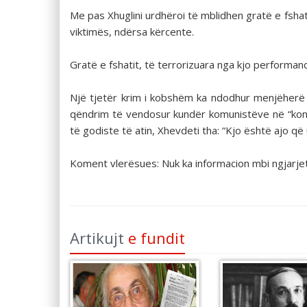
Me pas Xhuglini urdhëroi të mblidhen gratë e fshat
viktimës, ndërsa kërcente.
Gratë e fshatit, të terrorizuara nga kjo performan
Një tjetër krim i kobshëm ka ndodhur menjëherë pa
qëndrim të vendosur kundër komunistëve në “konfere
të godiste të atin, Xhevdeti tha: “Kjo është ajo 
Koment vlerësues: Nuk ka informacion mbi ngjarjet
Artikujt
e fundit