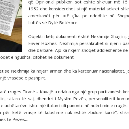
që Opinion.al publikon sot është shkruar më 15
1952 dhe konsiderohet si një material sekret shk
amerikanët për atë ç’ka po ndodhte në Shqipë
Luftës së Dytë Botërore.
Objekti i këtij dokumenti është Nexhmije Xhuglini, 
Enver Hoxhës. Nexhmija përshkruhet si njeri i pas
dhe barbare. Ajo ka nxjerr shoqet adoleshente në
oqet e ngushta, citohet në dokument.
het se Nexhmija ka nxjerr armën dhe ka kërcënuar nacionalistët. 
një vrasëse e pashpirt.
gjatë rrugës Tiranë – Kavajë u ndalua nga një grup partizanësh ko
in, si laro të saj, dhëndrri i Myslim Pezës, personalitetit komu
 udhëtarëve ishte një italian i cili punonte në ndërtimin e rrugës.
syeja për këtë vrasje të kobshme nuk është zbuluar kurrë”, shk
 mes të Pezës…