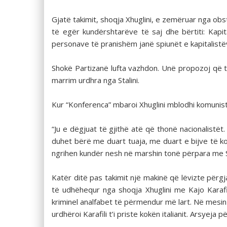
Gjatë takimit, shoqja Xhuglini, e zemëruar nga obstr
të egër kundërshtarëve të saj dhe bërtiti: Kapi
personave të pranishëm janë spiunët e kapitalistë
Shokë Partizanë lufta vazhdon. Unë propozoj q
marrim urdhra nga Stalini.
Kur “Konferenca” mbaroi Xhuglini mblodhi komunis
“Ju e dëgjuat të gjithë atë që thonë nacionalistët.
duhet bërë me duart tuaja, me duart e bijve të k
ngrihen kundër nesh në marshin tonë përpara me Sta
Katër ditë pas takimit një makinë që lëvizte përg
të udhëhequr nga shoqja Xhuglini me Kajo Karafil
kriminel analfabet të përmendur më lart. Në mesin e
urdhëroi Karafili t’i priste kokën italianit. Arsyej