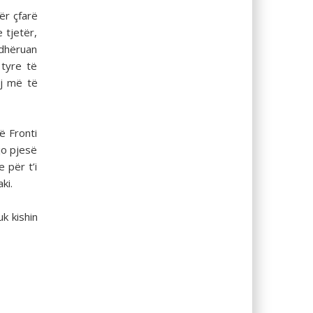
ër çfarë
 tjetër,
rdhëruan
 tyre të
aj më të
ë Fronti
jo pjesë
 për t’i
ki.
k kishin