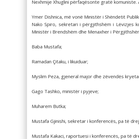
Nexhmije Xhuglini përfaqësonte gratë komuniste. 
Ymer Dishnica, më vonë Ministër i Shëndetit Publik, 
Nako Spiro, sekretari i përgjithshëm i Lëvizjes 
Ministër i Brendshëm dhe Menaxher i Përgjithshëm i
Baba Mustafa;
Ramadan Çitaku, i likuiduar;
Myslim Peza, gjeneral major dhe zëvendës kryetar 
Gago Tashko, ministër i pyjeve;
Muharem Butka;
Mustafa Gjinishi, sekretar i konferencës, pa të dre
Mustafa Kakaci, raportuesi i konferencës, pa të dr