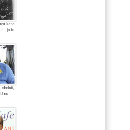
urqit kane
it, jo te
 xhelati,
PD ne