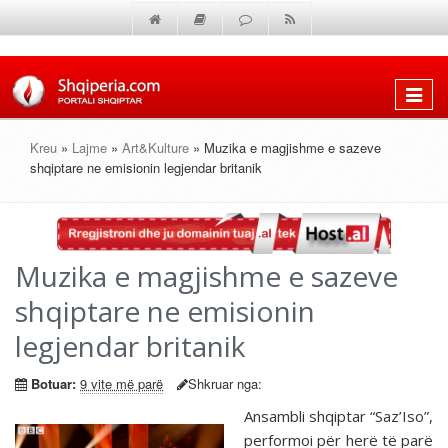
Shfaq
menun
Kreu
»
Lajme
»
Art&Kulture
» Muzika e magjishme e sazeve
shqiptare ne emisionin legjendar britanik
Muzika e magjishme e sazeve
shqiptare ne emisionin
legjendar britanik
Botuar:
9 vite më parë
Shkruar nga:
Ansambli shqiptar “Saz’Iso”,
performoi për herë të parë