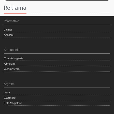
Reklama
Informative
Lajmet
Analiza
Komunitete
Chat #shqiperia
Albforumi
Webmastera
Argetim
Lojra
Gazmore
Foto Shqiptare