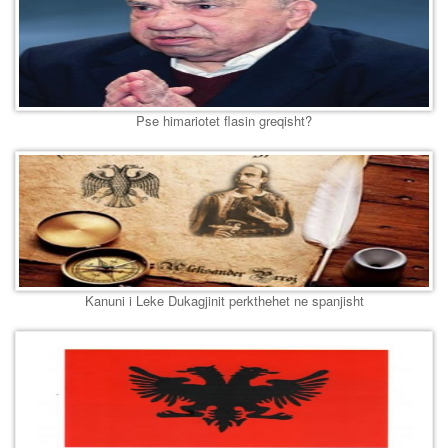
Pse himariotet flasin greqisht?
Kanuni i Leke Dukagjinit perkthehet ne spanjisht