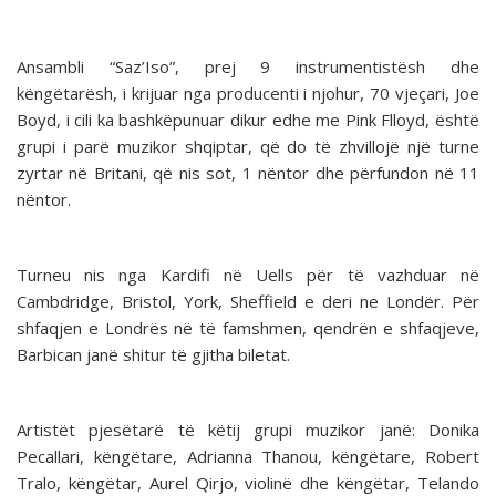
Ansambli “Saz’Iso”, prej 9 instrumentistësh dhe
këngëtarësh, i krijuar nga producenti i njohur, 70 vjeçari, Joe
Boyd, i cili ka bashkëpunuar dikur edhe me Pink Flloyd, është
grupi i parë muzikor shqiptar, që do të zhvillojë një turne
zyrtar në Britani, që nis sot, 1 nëntor dhe përfundon në 11
nëntor.
Turneu nis nga Kardifi në Uells për të vazhduar në
Cambdridge, Bristol, York, Sheffield e deri ne Londër. Për
shfaqjen e Londrës në të famshmen, qendrën e shfaqjeve,
Barbican janë shitur të gjitha biletat.
Artistët pjesëtarë të këtij grupi muzikor janë: Donika
Pecallari, këngëtare, Adrianna Thanou, këngëtare, Robert
Tralo, këngëtar, Aurel Qirjo, violinë dhe këngëtar, Telando