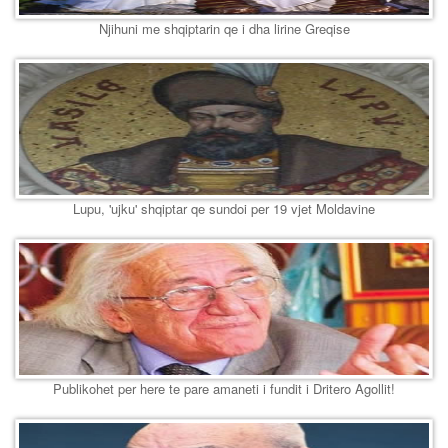
Njihuni me shqiptarin qe i dha lirine Greqise
Lupu, 'ujku' shqiptar qe sundoi per 19 vjet Moldavine
Publikohet per here te pare amaneti i fundit i Dritero Agollit!