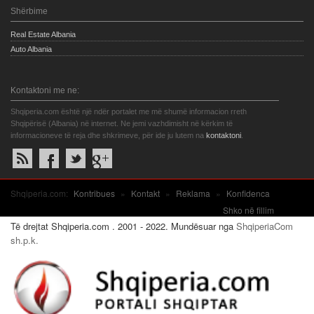
Shërbime
Real Estate Albania
Auto Albania
Kontaktoni me ne:
Shqiperia.com është një ndër portalet me më shumë informacion rreth
Shqipërisë (Albania) në internet. Ne jemi vazhdimisht në kërkim të
informacioneve të reja dhe shkrimeve, për ide ju lutem na
kontaktoni
.
Shqiperia.com:
Kontribues
»
Kontakt
»
Reklama
»
Konfidenca
Shko në fillim
Të drejtat Shqiperia.com . 2001 - 2022. Mundësuar nga
ShqiperiaCom
sh.p.k.