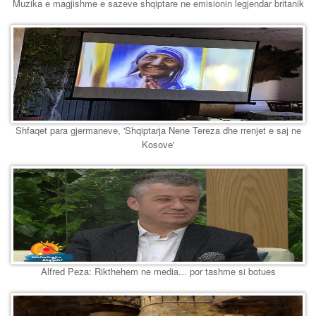
Muzika e magjishme e sazeve shqiptare ne emisionin legjendar britanik
Shfaqet para gjermaneve, 'Shqiptarja Nene Tereza dhe rrenjet e saj ne
Kosove'
Alfred Peza: Rikthehem ne media... por tashme si botues