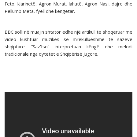
Feto, klarinetë, Agron Murat, lahutë, Agron Nasi, dajre dhe
Pëllumb Meta, fyell dhe këngëtar.
BBC solli në muajin shtator edhe një artikull të shoqëruar me
video kushtuar muzikës së mrekullueshme të sazeve
shqiptare. “Saz’Iso” interpretuan këngë dhe melodi
tradicionale nga qytetet e Shqipërisë Jugore.