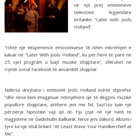
në një prej emisioneve
televizive legjendare
britanike “Later with Jools
Holland”.
“Ishte një eksperiencë emocionuese të ishim mbrëmjen e
kaluar në “Later With Jools Holland”, ku për herë të parë në
25 vjet program u luajt muzikë shqiptare”, shkruhet në
rrjetin social Facebook të ansamblit shqiptar.
Ndërsa drejtuesi i emisionit Jools Holland është shprehur
“dhe nëse keni imagjinuar ndonjëherë që të dëgjoni muzikë
popullore shqiptare, atëherë jeni me fat. Sazi’Iso luan një
përzierje hipnotike vaji që do t’ju çojë në një natë të
magjishme në Gadishullin Ballkanik. Nëse jeni dakord. Albumi i
tyre ka një titull brilant ”At Least Wave Your Handkerchief at
Me”.