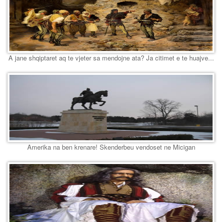
A jane shqiptaret aq te vjeter sa mendojne ata? Ja citimet e te huajve...
Amerika na ben krenare! Skenderbeu vendoset ne Micigan