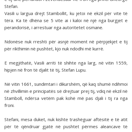
Stefan.
Vasili u largua drejt Stambollit, ku jetoi në ekzil për vite të
tëra. Ka të dhëna se 5 vite ai i kaloi në një nga burgjet e
perandorisë, i arrestuar nga autoritetet osmane.
Ndonëse nuk rreshti për asnjë moment në përpjekjet e tij
për rikthimin në pushtet, kjo nuk ndodhi më kurrë.
E megjithatë, Vasili arriti të shihte nga larg, në vitin 1559,
hipjen në fron të djalit të tij, Stefan Lupu.
Në vitin 1661, sundimtari i dikurshëm, që kaq shumë ndihmoi
në zhvillimin e principatës së drejtuar prej tij, vdiq në ekzil në
Stamboll, ndërsa vetëm pak kohë më pas djali i tij ra nga
froni.
Stefani, mesa duket, nuk kishte trashëguar aftësitë e të atit
për të qëndruar gjatë në pushtet përmes aleancave të