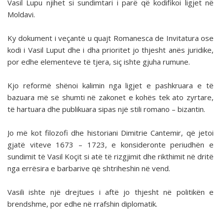
Vasil Lupu njihet si sundimtari i parë që kodifikoi ligjet në
Moldavi.
Ky dokument i veçantë u quajt Romanesca de Invitatura ose
kodi i Vasil Luput dhe i dha prioritet jo thjesht anës juridike,
por edhe elementeve të tjera, siç ishte gjuha rumune.
Kjo reformë shënoi kalimin nga ligjet e pashkruara e të
bazuara më së shumti në zakonet e kohës tek ato zyrtare,
të hartuara dhe publikuara sipas një stili romano – bizantin.
Jo më kot filozofi dhe historiani Dimitrie Cantemir, që jetoi
gjatë viteve 1673 – 1723, e konsideronte periudhën e
sundimit të Vasil Koçit si atë të rizgjimit dhe rikthimit në dritë
nga errësira e barbarive që shtriheshin në vend.
Vasili ishte një drejtues i aftë jo thjesht në politikën e
brendshme, por edhe në rrafshin diplomatik.