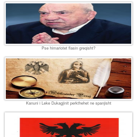
Pse himariotet flasin greqisht?
Kanuni i Leke Dukagjinit perkthehet ne spanjisht