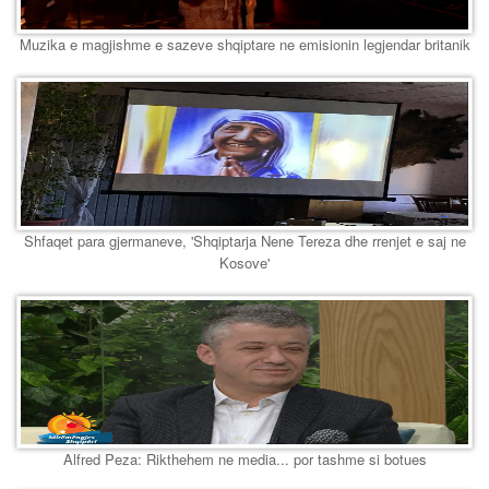
Muzika e magjishme e sazeve shqiptare ne emisionin legjendar britanik
Shfaqet para gjermaneve, 'Shqiptarja Nene Tereza dhe rrenjet e saj ne
Kosove'
Alfred Peza: Rikthehem ne media... por tashme si botues