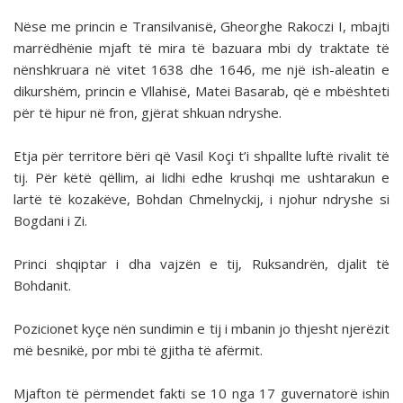
Nëse me princin e Transilvanisë, Gheorghe Rakoczi I, mbajti
marrëdhënie mjaft të mira të bazuara mbi dy traktate të
nënshkruara në vitet 1638 dhe 1646, me një ish-aleatin e
dikurshëm, princin e Vllahisë, Matei Basarab, që e mbështeti
për të hipur në fron, gjërat shkuan ndryshe.
Etja për territore bëri që Vasil Koçi t’i shpallte luftë rivalit të
tij. Për këtë qëllim, ai lidhi edhe krushqi me ushtarakun e
lartë të kozakëve, Bohdan Chmelnyckij, i njohur ndryshe si
Bogdani i Zi.
Princi shqiptar i dha vajzën e tij, Ruksandrën, djalit të
Bohdanit.
Pozicionet kyçe nën sundimin e tij i mbanin jo thjesht njerëzit
më besnikë, por mbi të gjitha të afërmit.
Mjafton të përmendet fakti se 10 nga 17 guvernatorë ishin