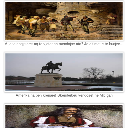
A jane shqiptaret aq te vjeter sa mendojne ata? Ja citimet e te huajve...
Amerika na ben krenare! Skenderbeu vendoset ne Micigan