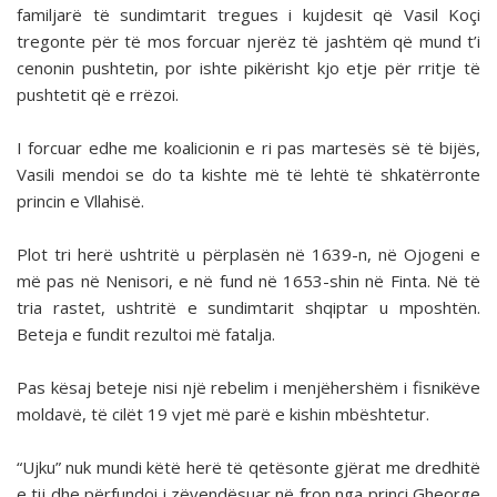
familjarë të sundimtarit tregues i kujdesit që Vasil Koçi
tregonte për të mos forcuar njerëz të jashtëm që mund t’i
cenonin pushtetin, por ishte pikërisht kjo etje për rritje të
pushtetit që e rrëzoi.
I forcuar edhe me koalicionin e ri pas martesës së të bijës,
Vasili mendoi se do ta kishte më të lehtë të shkatërronte
princin e Vllahisë.
Plot tri herë ushtritë u përplasën në 1639-n, në Ojogeni e
më pas në Nenisori, e në fund në 1653-shin në Finta. Në të
tria rastet, ushtritë e sundimtarit shqiptar u mposhtën.
Beteja e fundit rezultoi më fatalja.
Pas kësaj beteje nisi një rebelim i menjëhershëm i fisnikëve
moldavë, të cilët 19 vjet më parë e kishin mbështetur.
“Ujku” nuk mundi këtë herë të qetësonte gjërat me dredhitë
e tij dhe përfundoi i zëvendësuar në fron nga princi Gheorge