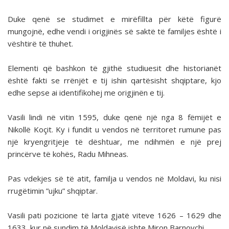
Duke qenë se studimet e mirëfillta për këtë figurë
mungojnë, edhe vendi i origjinës së saktë të familjes është i
vështirë të thuhet.
Elementi që bashkon të gjithë studiuesit dhe historianët
është fakti se rrënjët e tij ishin qartësisht shqiptare, kjo
edhe sepse ai identifikohej me origjinën e tij.
Vasili lindi në vitin 1595, duke qenë një nga 8 fëmijët e
Nikollë Koçit. Ky i fundit u vendos në territoret rumune pas
një kryengritjeje të dështuar, me ndihmën e një prej
princërve të kohës, Radu Mihneas.
Pas vdekjes së të atit, familja u vendos në Moldavi, ku nisi
rrugëtimin ”ujku” shqiptar.
Vasili pati pozicione të larta gjatë viteve 1626 – 1629 dhe
1633, kur në sundim të Moldavisë ishte Miron Barnovchi.