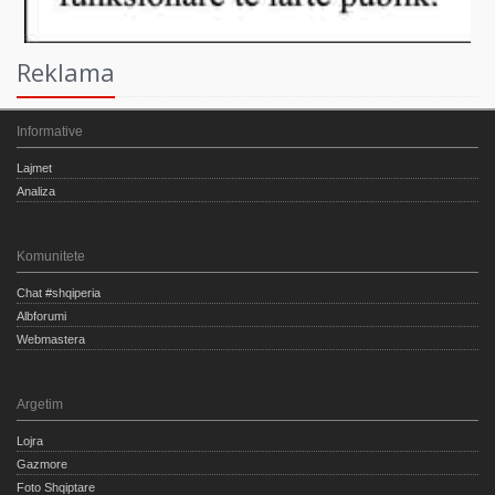
Reklama
Informative
Lajmet
Analiza
Komunitete
Chat #shqiperia
Albforumi
Webmastera
Argetim
Lojra
Gazmore
Foto Shqiptare