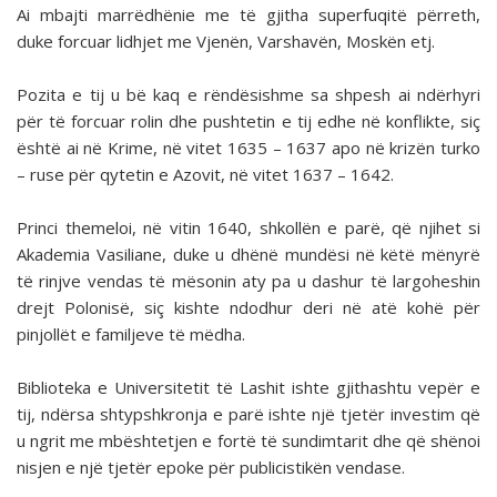
Ai mbajti marrëdhënie me të gjitha superfuqitë përreth,
duke forcuar lidhjet me Vjenën, Varshavën, Moskën etj.
Pozita e tij u bë kaq e rëndësishme sa shpesh ai ndërhyri
për të forcuar rolin dhe pushtetin e tij edhe në konflikte, siç
është ai në Krime, në vitet 1635 – 1637 apo në krizën turko
– ruse për qytetin e Azovit, në vitet 1637 – 1642.
Princi themeloi, në vitin 1640, shkollën e parë, që njihet si
Akademia Vasiliane, duke u dhënë mundësi në këtë mënyrë
të rinjve vendas të mësonin aty pa u dashur të largoheshin
drejt Polonisë, siç kishte ndodhur deri në atë kohë për
pinjollët e familjeve të mëdha.
Biblioteka e Universitetit të Lashit ishte gjithashtu vepër e
tij, ndërsa shtypshkronja e parë ishte një tjetër investim që
u ngrit me mbështetjen e fortë të sundimtarit dhe që shënoi
nisjen e një tjetër epoke për publicistikën vendase.