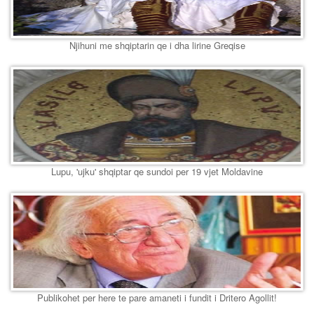
Njihuni me shqiptarin qe i dha lirine Greqise
Lupu, 'ujku' shqiptar qe sundoi per 19 vjet Moldavine
Publikohet per here te pare amaneti i fundit i Dritero Agollit!