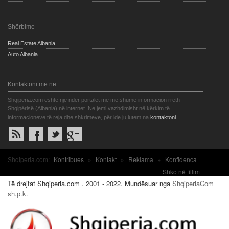
Shërbime
Real Estate Albania
Auto Albania
Kontaktoni me ne:
Shqiperia.com është një ndër portalet me më shumë informacion rreth
Shqipërisë (Albania) në internet. Ne jemi vazhdimisht në kërkim të
informacioneve të reja dhe shkrimeve, për ide ju lutem na
kontaktoni
.
Shqiperia.com:
Kontribues
»
Kontakt
»
Reklama
»
Konfidenca
Shko në fillim
Të drejtat Shqiperia.com . 2001 - 2022. Mundësuar nga
ShqiperiaCom
sh.p.k.