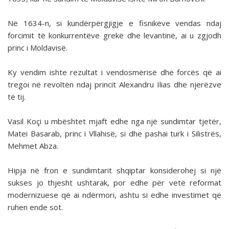
Në 1634-n, si kundërpërgjigje e fisnikëve vendas ndaj
forcimit të konkurrentëve grekë dhe levantinë, ai u zgjodh
princ i Moldavisë.
Ky vendim ishte rezultat i vendosmërisë dhe forcës që ai
tregoi në revoltën ndaj princit Alexandru Ilias dhe njerëzve
të tij.
Vasil Koçi u mbështet mjaft edhe nga një sundimtar tjetër,
Matei Basarab, princ i Vllahisë, si dhe pashai turk i Silistrës,
Mehmet Abza.
Hipja në fron e sundimtarit shqiptar konsiderohej si një
sukses jo thjesht ushtarak, por edhe për vetë reformat
modernizuese që ai ndërmori, ashtu si edhe investimet që
ruhen ende sot.