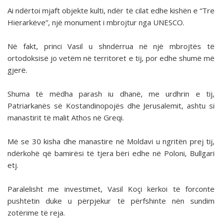
Ai ndërtoi mjaft objekte kulti, ndër të cilat edhe kishën e “Tre
Hierarkëve”, një monument i mbrojtur nga UNESCO.
Në fakt, princi Vasil u shndërrua në një mbrojtës të
ortodoksisë jo vetëm në territoret e tij, por edhe shumë më
gjerë.
Shuma të mëdha parash iu dhanë, me urdhrin e tij,
Patriarkanës së Kostandinopojës dhe Jerusalemit, ashtu si
manastirit të malit Athos në Greqi.
Më se 30 kisha dhe manastire në Moldavi u ngritën prej tij,
ndërkohë që bamirësi të tjera bëri edhe në Poloni, Bullgari
etj.
Paralelisht me investimet, Vasil Koçi kërkoi të forconte
pushtetin duke u përpjekur të përfshinte nën sundim
zotërime të reja.