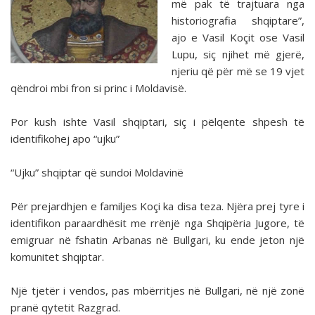
më pak të trajtuara nga
historiografia shqiptare”,
ajo e Vasil Koçit ose Vasil
Lupu, siç njihet më gjerë,
njeriu që për më se 19 vjet
qëndroi mbi fron si princ i Moldavisë.
Por kush ishte Vasil shqiptari, siç i pëlqente shpesh të
identifikohej apo “ujku”
“Ujku” shqiptar që sundoi Moldavinë
Për prejardhjen e familjes Koçi ka disa teza. Njëra prej tyre i
identifikon paraardhësit me rrënjë nga Shqipëria Jugore, të
emigruar në fshatin Arbanas në Bullgari, ku ende jeton një
komunitet shqiptar.
Një tjetër i vendos, pas mbërritjes në Bullgari, në një zonë
pranë qytetit Razgrad.