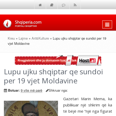
Shfaq
menun
Kreu
»
Lajme
»
Art&Kulture
» Lupu ujku shqiptar qe sundoi per 19
vjet Moldavine
Lupu ujku shqiptar qe sundoi
per 19 vjet Moldavine
Botuar:
9 vite më parë
Shkruar nga:
Gazetari Marin Mema, ka
publikuar një shkrim që ka
të bëjë me “një nga figurat