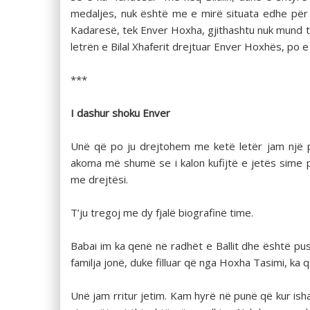
medaljes, nuk është me e mirë situata edhe për Ka
Kadaresë, tek Enver Hoxha, gjithashtu nuk mund të i
letrën e Bilal Xhaferit drejtuar Enver Hoxhës, po e
***
I dashur shoku Enver
Unë që po ju drejtohem me ketë letër jam një pu
akoma më shumë se i kalon kufijtë e jetës sime p
me drejtësi.
T’ju tregoj me dy fjalë biografinë time.
Babai im ka qenë në radhët e Ballit dhe është pushk
familja jonë, duke filluar që nga Hoxha Tasimi, ka q
Unë jam rritur jetim. Kam hyrë në punë që kur isha