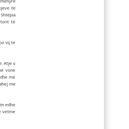
ë mënyrë
kjeve të
 Shtëpia
torit të
o vij te
. Atje u
 më vonë
r dhe më
bahej më
rën edhe
 e vetme