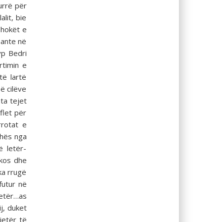
urrë për
lit, bie
shokët e
bante në
yp Bedri
rtimin e
të lartë
ë cilëve
ta tejet
flet për
rrotat e
xhës nga
 letër-
rkos dhe
ka rrugë
futur në
letër…as
j, duket
jetër të