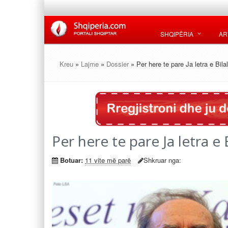
SHQIPËRIA
AR
Kreu
»
Lajme
»
Dossier
» Per here te pare Ja letra e Bil
Per here te pare Ja letra e
Botuar:
11 vite më parë
Shkruar nga: