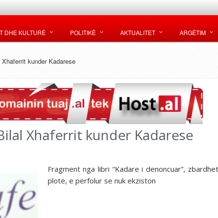
T DHE KULTURË
POLITIKË
AKTUALITET
ARGËTIM
al Xhaferrit kunder Kadarese
 Bilal Xhaferrit kunder Kadarese
Fragment nga libri “Kadare i denoncuar”, zbardhet
plotë, e përfolur se nuk ekziston