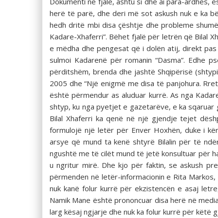
Dokumenti në fjalë, ashtu si dhe ai para-ardhës, ë
herë të parë, dhe deri më sot askush nuk e ka bër
hedh dritë mbi disa çështje dhe probleme shumë t
Kadare-Xhaferri”. Bëhet fjalë për letrën që Bilal X
e mëdha dhe pengesat që i dolën atij, direkt pas 
sulmoi Kadarenë për romanin “Dasma”. Edhe pse
përditshëm, brenda dhe jashtë Shqipërisë (shtypi i 
2005 dhe “Një enigmë me disa të panjohura. Rreth d
është përmendur as aluduar kurrë. As nga Kadareja
shtyp, ku nga pyetjet e gazetarëve, e ka sqaruar gj
Bilal Xhaferri ka qenë në një gjendje tejet dë
formulojë një letër për Enver Hoxhën, duke i kë
arsye që mund ta kenë shtyrë Bilalin për të ndër
ngushtë me të cilët mund të jetë konsultuar për ha
u ngritur mirë. Dhe kjo për faktin, se askush p
përmenden në letër-informacionin e Rita Markos, t
nuk kanë folur kurrë për ekzistencën e asaj letre,
Namik Mane është prononcuar disa herë në media 
larg kësaj ngjarje dhe nuk ka folur kurrë për këtë g