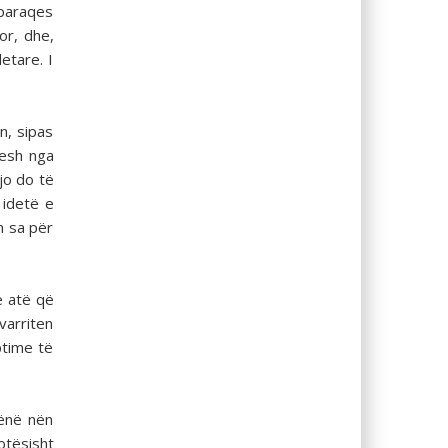
 paraqes
or, dhe,
etare. I
n, sipas
hesh nga
jo do të
 idetë e
m sa për
ë atë që
varriten
ptime të
rënë nën
otësisht