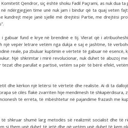
 Komitetit Qendror, siç është shoku Fadil Paçrami, as nuk dua ta
 në ndërgjegjen time unë nuk jam i bindur që ta quaj veten fajt
e kundrejt meje janë sjellë më drejtësi Partie, me drejtësi prol
s”.
i gabuar fund e krye në brendinë e tij. Vlerat që i atribuoheshi
sh një vepër letrare vetëm nga dukja e saj e jashtme, të verbo
endinë reale, pa zbuluar kuptimin e vërtetë të gabuar në esencë, k
kur. Një shkrimtar i mirë revolucionar, nuk duhet të abuzoj me
or tezat dhe parullat e partisë, vetëm sa për të bërë efekt, vetë
it dhe kërkon një letërsi të vërtetë dhe realiste. Ai di ta dalloj
 prapa së cilës flakë zvarriten hije mendimesh të shkapërdisura, z
encionesh të errëta, të mbështetur në pajandime frazash me ku
të shkruar shumë larg metodës së realizmit socialist dhe të 
tëm si them unë duhet të jetë dhe që vetëm unë duhet të kem pl