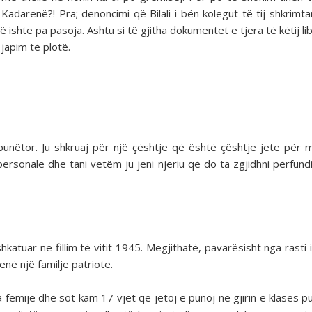
darenë?! Pra; denoncimi që Bilali i bën kolegut të tij shkrimtar
shte pa pasoja. Ashtu si të gjitha dokumentet e tjera të këtij lib
 japim të plotë.
nëtor. Ju shkruaj për një çështje që është çështje jete për m
ersonale dhe tani vetëm ju jeni njeriu që do ta zgjidhni përfund
atuar ne fillim të vitit 1945. Megjithatë, pavarësisht nga rasti i 
enë një familje patriote.
 fëmijë dhe sot kam 17 vjet që jetoj e punoj në gjirin e klasës p