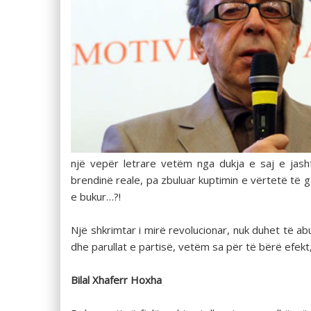
një vepër letrare vetëm nga dukja e saj e jasht
brendinë reale, pa zbuluar kuptimin e vërtetë të
e bukur…?!
Një shkrimtar i mirë revolucionar, nuk duhet të ab
dhe parullat e partisë, vetëm sa për të bërë efekt,
Bilal Xhaferr Hoxha