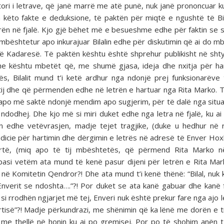
ori i letrave, që janë marrë me atë punë, nuk janë prononcuar k
a këto fakte e deduksione, të paktën për miqtë e ngushtë të Bila
etrën në fjalë. Kjo gjë bëhet më e besueshme edhe për faktin se 
 mbështetur apo inkurajuar Bilalin edhe për diskutimin që ai do m
ë Kadaresë. Të paktën kështu është shprehur publikisht në sht
Dhe kështu mbetët që, me shumë gjasa, ideja dhe nxitja për ha
, Bilalit mund t’i ketë ardhur nga ndonjë prej funksionarëve 
tij dhe që përmenden edhe në letrën e hartuar nga Rita Marko. T
ë apo më saktë ndonjë mendim apo sugjerim, për të dalë nga situa
ndodhej. Dhe kjo më si miri duket edhe nga letra në fjalë, ku ai 
 edhe vetëvrasjen, madje tejet tragjike, (duke u hedhur në 
o indicie për hartimin dhe dërgimin e letrës në adresë të Enver Ho
artë, (miq apo të tij mbështetës, që përmend Rita Marko në
 pasi vetëm ata mund të kenë pasur dijeni për letrën e Rita Ma
 në Komitetin Qendror?! Dhe ata mund t’i kenë thënë: “Bilal, nuk 
Enverit se ndoshta….”?! Por duket se ata kanë gabuar dhe kanë 
 si rrodhën ngjarjet më tej, Enveri nuk është prekur fare nga ajo 
artisë”?! Madje përkundrazi, me shënimin që ka lënë me dorën e ti
 me thellë në honin ku ai po gremisej. Por po të shohim anën t