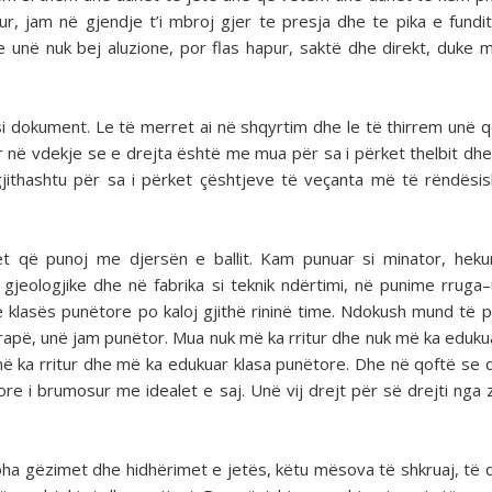
, jam në gjendje t’i mbroj gjer te presja dhe te pika e fundi
 unë nuk bej aluzione, por flas hapur, saktë dhe direkt, duke 
i dokument. Le të merret ai në shqyrtim dhe le të thirrem unë q
er në vdekje se e drejta është me mua për sa i përket thelbit dhe 
 gjithashtu për sa i përket çështjeve të veçanta më të rëndës
 që punoj me djersën e ballit. Kam punuar si minator, hekur
a gjeologjike dhe në fabrika si teknik ndërtimi, në punime rruga
n e klasës punëtore po kaloj gjithë rininë time. Ndokush mund të
rapë, unë jam punëtor. Mua nuk më ka rritur dhe nuk më ka eduku
 më ka rritur dhe më ka edukuar klasa punëtore. Dhe në qoftë se 
tore i brumosur me idealet e saj. Unë vij drejt për së drejti nga
njoha gëzimet dhe hidhërimet e jetës, këtu mësova të shkruaj, të 