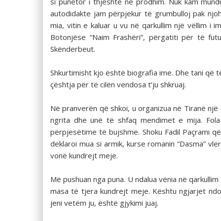
si punëtor i thjeshtë në prodhim. Nuk kam mund
autodidakte jam përpjekur të grumbulloj pak njohur
mia, vitin e kaluar u vu në qarkullim një vëllim 
Botonjëse “Naim Frashëri”, përgatiti për të fut
Skënderbeut.
Shkurtimisht kjo është biografia ime. Dhe tani që t
çështja për të cilën vendosa t’ju shkruaj.
Në pranverën që shkoi, u organizua në Tiranë një d
ngrita dhe unë të shfaq mendimet e mija. Fola
përpjesëtime të bujshme. Shoku Fadil Paçrami që 
deklaroi mua si armik, kurse romanin “Dasma” vler
vonë kundrejt meje.
Më pushuan nga puna. U ndalua vënia në qarkullim
masa të tjera kundrejt meje. Kështu ngjarjet n
jeni vetëm ju, është gjykimi juaj.