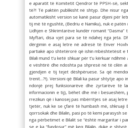
e aparatit të Komitetit Qendror të PPSH-së, sekt
të?! Të paktën publikisht në shtyp. Dhe nisur ng
automatikisht version se kanë pasur dijeni për l
tij më të ngushtë, (Bedriu e Namiku), nuk e patën
Lidhjen e Shkrimtarëve kundër romanit “Dasma” t
Myftari, disa vjet para se të ndahej nga jeta. 
dërgimin e asaj letre në adresë të Enver Hoxhës
partiakë apo shtetërorë që ishin mbështetësit e 
Bilali mund t’u ketë shkuar për t’u kërkuar ndihm
e vështirë dhe ndoshta pa shpresë në të cilën ai 
gjendjen e tij tejet dëshpëruese. Sa që mendon
trenit…?!). Versioni që Bilali ka pasur shtytje ap
ndonjë prej funksionarëve dhe zyrtarëve të l
informacionin e tij), bëhet dhe më i besueshëm,
rrezikun që i kanosej pas mbërritjes së asaj letre
tjetër, nuk ke se çfarë të humbash më, shkruaji 
qorrsokak dhe Bilalin, pasi po të kemi parasysh se
nga përbetimet e Bilalit se “është margaritar i p
se e ka “fundosur” më keq Bilalin, duke e shtyrë