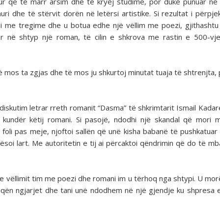
ur që të marr arsim dhe të kryej studime, por duke punuar n
i dhe të stërvit dorën në letërsi artistike. Si rezultat i përpje
i imi me tregime dhe u botua edhe një vëllim me poezi, gjithashtu
ur në shtyp një roman, të cilin e shkrova me rastin e 500-vje
ë mos ta zgjas dhe të mos ju shkurtoj minutat tuaja të shtrenjta, p
iskutim letrar rreth romanit “Dasma” të shkrimtarit Ismail Kadare
 kundër këtij romani. Si pasojë, ndodhi një skandal që mori
foli pas meje, njoftoi sallën që unë kisha babanë të pushkatua
ësoi lart. Me autoritetin e tij ai përcaktoi qëndrimin që do të m
 e vëllimit tim me poezi dhe romani im u tërhoq nga shtypi. U mo
doqën ngjarjet dhe tani unë ndodhem në një gjendje ku shpresa