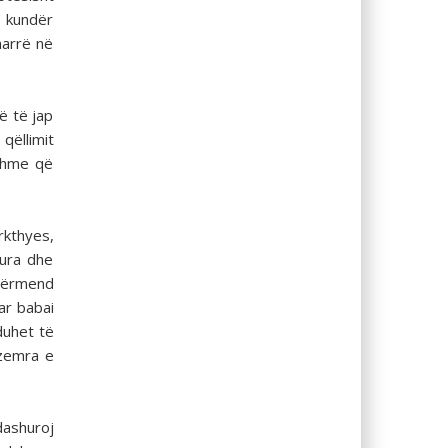
t kundër
marrë në
ë të jap
qëllimit
ishme që
kthyes,
–ura dhe
 përmend
ar babai
duhet të
 zemra e
dashuroj