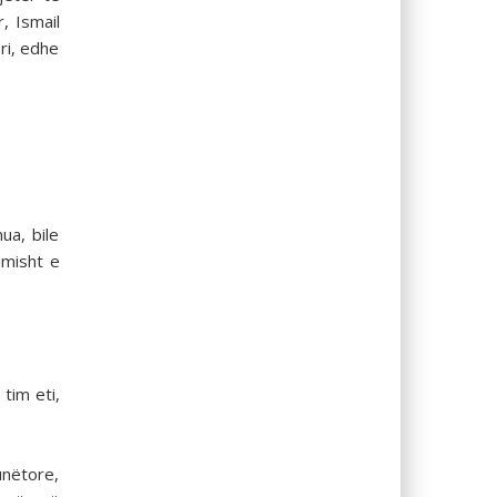
, Ismail
ri, edhe
ua, bile
imisht e
tim eti,
unëtore,