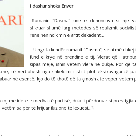
I dashur shoku Enver
-Romanin “Dasma” unë e denoncova si një v
shkruar shumë larg metodës së realizmit socialis
rënë nën ndikimin e artit dekadent…
…U ngrita kundër romanit “Dasma”, se ai më dukej 
fund e krye në brendinë e tij. Vlerat që i atribu
sipas meje, ishin vetëm vlera në dukje. Por që 
me, të verbohesh nga shkëlqimi i stilit plot ekstravagancë pa
 gabuar në esencë, kjo do të thotë që ta çmosh atë vepër vetëm 
uzoj me idetë e mëdha të partisë, duke i përdoruar si prestigjiat
 vetëm sa për të krijuar iluzione te lexuesi…?!