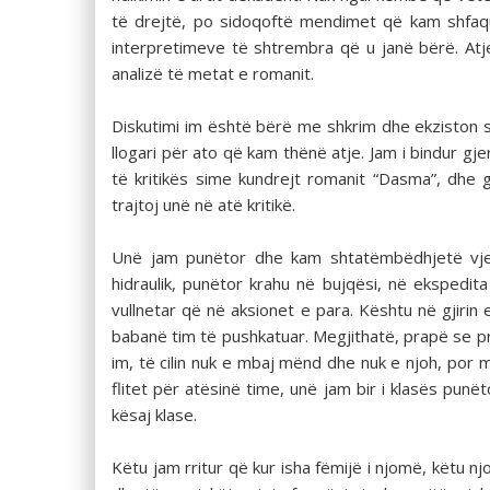
të drejtë, po sidoqoftë mendimet që kam shfaqur
interpretimeve të shtrembra që u janë bërë. Atje
analizë të metat e romanit.
Diskutimi im është bërë me shkrim dhe ekziston s
llogari për ato që kam thënë atje. Jam i bindur gj
të kritikës sime kundrejt romanit “Dasma”, dhe
trajtoj unë në atë kritikë.
Unë jam punëtor dhe kam shtatëmbëdhjetë vjet
hidraulik, punëtor krahu në bujqësi, në ekspedit
vullnetar që në aksionet e para. Kështu në gjiri
babanë tim të pushkatuar. Megjithatë, prapë se p
im, të cilin nuk e mbaj mënd dhe nuk e njoh, por
flitet për atësinë time, unë jam bir i klasës punë
kësaj klase.
Këtu jam rritur që kur isha fëmijë i njomë, këtu 