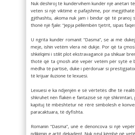
Nuk dëshiroj të kundërvihem kundër një anëtari të
veten si një viktimë e pafajshme, por megjithatë
gjithashtu, akoma nuk jam i bindur që të pranoj s
thonë një fjale: “Jepja pëllëmbën tjetrit, sipas faqe
U ngrita kundër romanit “Dasma”, se ai më dukej 
meje, ishin vetëm vlera në dukje. Por që ta çmo
shkëlqimi i stilit plot ekstravagancë pa shikuar br
thotë që ta çmosh atë vepër vetëm për sytë e bu
mëdha të partisë, duke i përdoruar si prestigjiat
të krijuar iluzione te lexuesi.
Lexuesi e ka ndjenjën e së vërtetës dhe të realitet
shkruhet nën flakën e fantazisë së një shkrimtari,
kapituj të mbështetur në rërë simbolesh e konv
paracaktuara, të dyfishta.
Romanin “Dasma”, unë e denoncova si një vepër 
ndikimin e artit dekadent. Nuk ngul këmbë që ve