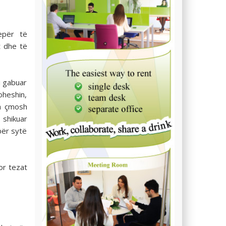
epër të
t dhe të
i gabuar
oheshin,
ta çmosh
 shikuar
për sytë
or tezat