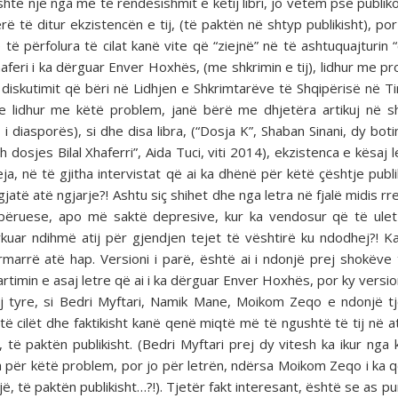
shtë një nga më të rëndësishmit e këtij libri, jo vetëm pse publik
ë të ditur ekzistencën e tij, (të paktën në shtyp publikisht), po
ë përfolura të cilat kanë vite që “ziejnë” në të ashtuquajturin 
haferi i ka dërguar Enver Hoxhës, (me shkrimin e tij), lidhur me p
diskutimit që bëri në Lidhjen e Shkrimtarëve të Shqipërisë në Ti
 lidhur me këtë problem, janë bërë me dhjetëra artikuj në s
diasporës), si dhe disa libra, (“Dosja K”, Shaban Sinani, dy botim
osjes Bilal Xhaferri”, Aida Tuci, viti 2014), ekzistenca e kësaj l
, në të gjitha intervistat që ai ka dhënë për këtë çështje publi
atë atë ngjarje?! Ashtu siç shihet dhe nga letra në fjalë midis rr
shpëruese, apo më saktë depresive, kur ka vendosur që të ule
rkuar ndihmë atij për gjendjen tejet të vështirë ku ndodhej?! 
marrë atë hap. Versioni i parë, është ai i ndonjë prej shokëve t
rtimin e asaj letre që ai i ka dërguar Enver Hoxhës, por ky versio
rej tyre, si Bedri Myftari, Namik Mane, Moikom Zeqo e ndonjë t
ë cilët dhe faktikisht kanë qenë miqtë më të ngushtë të tij në a
 të paktën publikisht. (Bedri Myftari prej dy vitesh ka ikur nga k
për këtë problem, por jo për letrën, ndërsa Moikom Zeqo i ka 
jë, të paktën publikisht…?!). Tjetër fakt interesant, është se as p