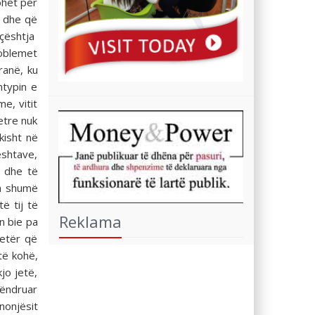
ohet për
r dhe që
“çështja
roblemet
ranë, ku
htypin e
e, vitit
etre nuk
kisht në
eshtave,
t dhe të
Ka shumë
ë tij të
Reklama
n bie pa
jetër që
të kohë,
jo jetë,
qëndruar
unonjësit