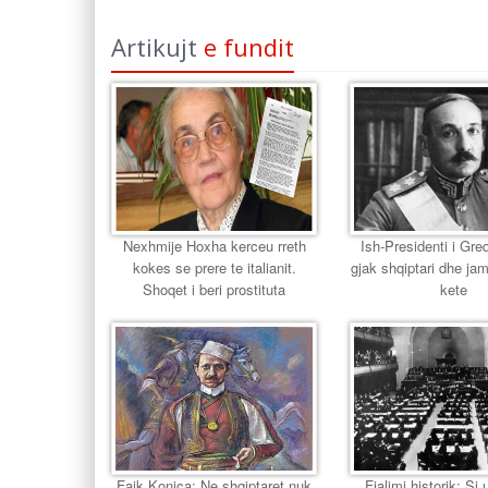
Artikujt
e fundit
Nexhmije Hoxha kerceu rreth
Ish-Presidenti i Gr
kokes se prere te italianit.
gjak shqiptari dhe jam
Shoqet i beri prostituta
kete
Faik Konica: Ne shqiptaret nuk
Fjalimi historik: Si u