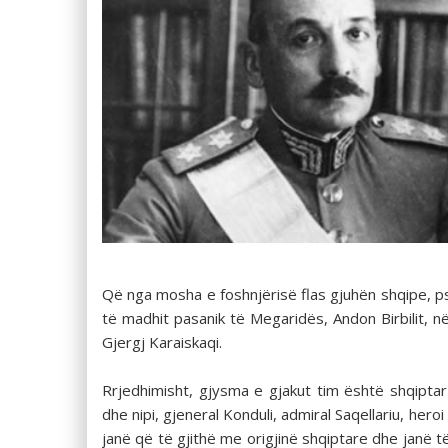
Që nga mosha e foshnjërisë flas gjuhën shqipe, pse
të madhit pasanik të Megaridës, Andon Birbilit, në 
Gjergj Karaiskaqi.
Rrjedhimisht, gjysma e gjakut tim është shqiptar 
dhe nipi, gjeneral Konduli, admiral Saqellariu, her
janë që të gjithë me origjinë shqiptare dhe janë 