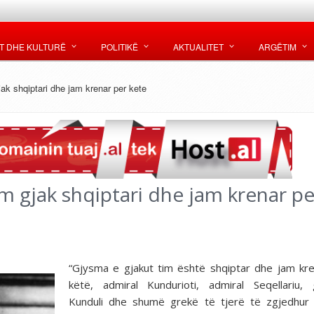
T DHE KULTURË
POLITIKË
AKTUALITET
ARGËTIM
jak shqiptari dhe jam krenar per kete
am gjak shqiptari dhe jam krenar pe
“Gjysma e gjakut tim është shqiptar dhe jam kr
këtë, admiral Kundurioti, admiral Seqellariu, 
Kunduli dhe shumë grekë të tjerë të zgjedhur 