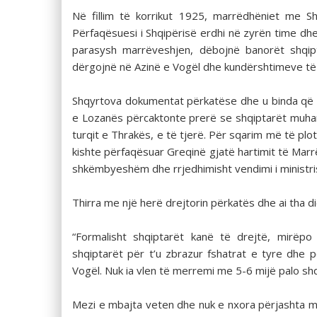
Në fillim të korrikut 1925, marrëdhëniet me S
Përfaqësuesi i Shqipërisë erdhi në zyrën time d
parasysh marrëveshjen, dëbojnë banorët shqipt
dërgojnë në Azinë e Vogël dhe kundërshtimeve të
Shqyrtova dokumentat përkatëse dhe u binda që d
e Lozanës përcaktonte prerë se shqiptarët muha
turqit e Thrakës, e të tjerë. Për sqarim më të plo
kishte përfaqësuar Greqinë gjatë hartimit të Mar
shkëmbyeshëm dhe rrjedhimisht vendimi i ministr
Thirra me një herë drejtorin përkatës dhe ai tha d
“Formalisht shqiptarët kanë të drejtë, mirëp
shqiptarët për t’u zbrazur fshatrat e tyre dhe
Vogël. Nuk ia vlen të merremi me 5-6 mijë palo shqip
Mezi e mbajta veten dhe nuk e nxora përjashta me