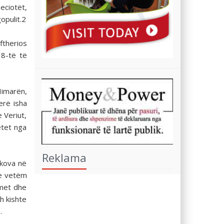
eciotët,
opulit.2
ftherios
 8-të të
Himarën,
erë isha
 Veriut,
etet nga
Reklama
hkova në
te vetëm
imet dhe
h kishte
.