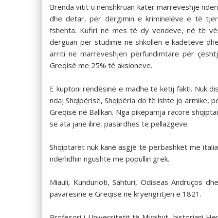
Brenda vitit u nënshkruan katër marrëveshje ndër
dhe detar, për dërgimin e kriminelëve e të tje
fshehta. Kufiri në mes të dy vendeve, në të vë
dërguan për studime në shkollën e kadetëve dhe 
arriti në marrëveshjen përfundimtare për çësht
Greqisë me 25% të aksioneve.
E kuptoni rëndësinë e madhe të këtij fakti. Nuk d
ndaj Shqipërisë, Shqipëria do të ishte jo armike,
Greqisë në Ballkan. Nga pikëpamja racore shqiptarë
se ata janë ilirë, pasardhës të pellazgëve.
Shqiptarët nuk kanë asgjë të përbashkët me italian
ndërlidhin ngushtë me popullin grek.
Miauli, Kundurioti, Sahturi, Odiseas Andruços d
pavarësinë e Greqisë në kryengritjen e 1821.
Profesori i Universitetit të Mynihut, historiani Her