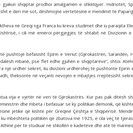
e gjakun shqiptar prodhoi amalgamën e shkëlqyer. Hidriotët, Sp
1-shit e deri më sot, dëshmojnë vërtetësinë e mendimit të Paparig
 ktheva në Greqi nga Franca ku kreva studimet dhe iu paraqita Ele
Ushtrisë, i cili më emëroi përgjegjës të shtabit në Divizionin e
ë pushtojë befasisht Epirin e Veriut (Gjirokastrën, Sarandën, 
ia dalësh mbanë, pse flet edhe gjuhën e shqiptarëve”, shtoi. Atëh
një urdhër sekret, ku divizioni urdhërohej të pushtonte Epirin e
 madh, theksonte në veçanti nevojën e mbajtjes rreptësisht sekr
tua vija e vjetër në veri të Gjirokastrës. Kur pas pak ditësh s
yeministrin dhe mbeta i befasuar se ky politikan demonik, që kish
dësinë jetike që kishte për Greqinë Çështja e Shqipërisë. Mend
, ku mbështeta politikën që zbatova më 1925, e cila veç të tjeras
 Athinë për të studiuar në shkollën e kadetëve dhe atë të marinës