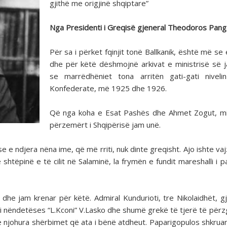
gjithë me origjinë shqiptare”
Nga Presidenti i Greqisë gjeneral Theodoros Pang
Për sa i përket fqinjit tonë Ballkanik, është më se 
dhe për këtë dëshmojnë arkivat e ministrisë së 
se marrëdhëniet tona arritën gati-gati niveli
Konfederate, më 1925 dhe 1926.
Që nga koha e Esat Pashës dhe Ahmet Zogut, mi
përzemërt i Shqipërisë jam unë.
 e ndjera nëna ime, që më rriti, nuk dinte greqisht. Ajo ishte va
shtëpinë e të cilit në Salaminë, la frymën e fundit mareshalli i p
dhe jam krenar për këtë. Admiral Kundurioti, tre Nikolaidhët, gjy
oi i nëndetëses “L.Kconi” V.Lasko dhe shumë grekë të tjerë të përz
të njohura shërbimet që ata i bënë atdheut. Paparigopulos shkrua