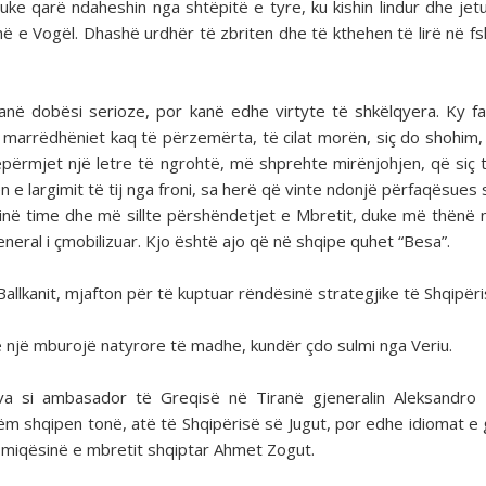
uke qarë ndaheshin nga shtëpitë e tyre, ku kishin lindur dhe jet
inë e Vogël. Dhashë urdhër të zbriten dhe të kthehen të lirë në fs
 kanë dobësi serioze, por kanë edhe virtyte të shkëlqyera. Ky fa
arrëdhëniet kaq të përzemërta, të cilat morën, siç do shohim,
përmjet një letre të ngrohtë, më shprehte mirënjohjen, që siç 
n e largimit të tij nga froni, sa herë që vinte ndonjë përfaqësues 
inë time dhe më sillte përshëndetjet e Mbretit, duke më thënë 
eneral i çmobilizuar. Kjo është ajo që në shqipe quhet “Besa”.
allkanit, mjafton për të kuptuar rëndësinë strategjike të Shqipëri
ë një mburojë natyrore të madhe, kundër çdo sulmi nga Veriu.
 si ambasador të Greqisë në Tiranë gjeneralin Aleksandro K
ëm shqipen tonë, atë të Shqipërisë së Jugut, por edhe idiomat e
jë miqësinë e mbretit shqiptar Ahmet Zogut.