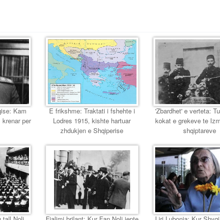
eqise: Kam
E frikshme: Traktati i fshehte i
'Zbardhet' e verteta: T
 krenar per
Lodres 1915, kishte hartuar
kokat e grekeve te Izmir
zhdukjen e Shqiperise
shqiptareve
 tall Noli
Fjalimi brilant: Kur Fan Noli jepte
Liri Lubonja: Kur Shyqi,