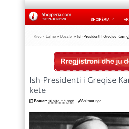
SHQIPËRIA
AR
Kreu
»
Lajme
»
Dossier
» Ish-Presidenti i Greqise Kam g
Ish-Presidenti i Greqise K
kete
Botuar:
10 vite më parë
Shkruar nga: