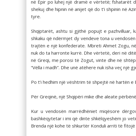
në Epir po luhej një dramë e vërtetë; fshatarët d
shekuj dhe hipnin në anijet që do t’i shpinin në Az
tyre.
Shqiptarët, ashtu si gjithë popujt e pazhvilluar,
shkaku që ndërmjet dy vendeve tona u vendosën m
trajtën e një konfederate. Mbreti Ahmet Zogu, në
nuk do ta harronte kurrë. Dhe vërtetë, deri në ditë
në Greqi, me porosi të Zogut, vinte dhe në shtëp
“Vëlla i madh”. Dhe unë atëhere nuk isha veç një gj
Po t’i hedhim një vështrim të shpejtë në hartën e B
Për Greqinë, një Shqipëri mike dhe aleate përbën
Kur u vendosën marrëdhëniet miqësore dërgova
bashkëqytetar i imi që dinte shkëlqyeshëm jo vet
Brenda një kohe të shkurtër Konduli arriti të fito