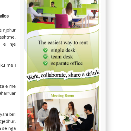
allos
e njohur
jashtme,
n e një
ku më i
jza e më
aharruar
shi biri
gjedhur,
n se nga