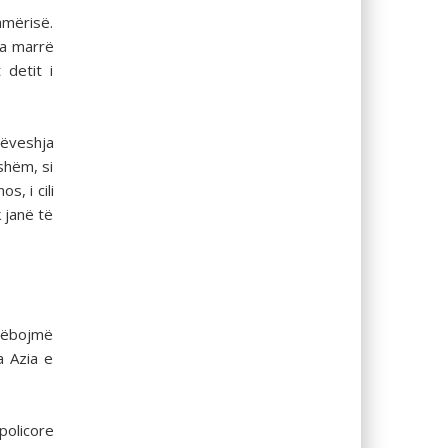
amërisë.
pa marrë
 detit i
rëveshja
shëm, si
, i cili
 janë të
dëbojmë
a Azia e
policore