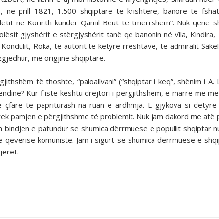
s, në prill 1821, 1.500 shqiptarë të krishterë, banorë të fsha
etit në Korinth kundër Qamil Beut të tmerrshëm”. Nuk qenë s
lësit gjyshërit e stërgjyshërit tanë që banonin në Vila, Kindira,
 Kondulit, Roka, të autorit të këtyre rreshtave, të admiralit Sakel
gjedhur, me origjinë shqiptare.
jithshëm të thoshte, “paloallvani” (“shqiptar i keq”, shënim i A. L
endinë? Kur fliste kështu drejtori i përgjithshëm, e marrë me me
se çfarë të papriturash na ruan e ardhmja. E gjykova si detyrë
rek pamjen e përgjithshme të problemit. Nuk jam dakord me atë 
am bindjen e patundur se shumica dërrmuese e popullit shqiptar 
 të qeverisë komuniste. Jam i sigurt se shumica dërrmuese e shq
tjerët.