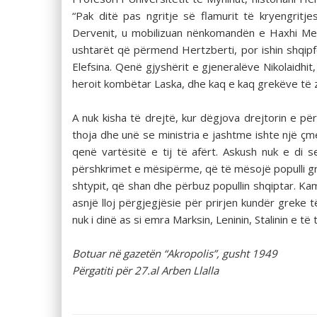
“Pak ditë pas ngritje së flamurit të kryengritje
Dervenit, u mobilizuan nënkomandën e Haxhi Mel
ushtarët që përmend Hertzberti, por ishin shqipfo
Elefsina. Qenë gjyshërit e gjeneralëve Nikolaidhit,
heroit kombëtar Laska, dhe kaq e kaq grekëve të z
A nuk kisha të drejtë, kur dëgjova drejtorin e përg
thoja dhe unë se ministria e jashtme ishte një çm
qenë vartësitë e tij të afërt. Askush nuk e di 
përshkrimet e mësipërme, që të mësojë populli g
shtypit, që shan dhe përbuz popullin shqiptar. K
asnjë lloj përgjegjësie për prirjen kundër greke
nuk i dinë as si emra Marksin, Leninin, Stalinin e të 
Botuar në gazetën “Akropolis”, gusht 1949
Përgatiti për 27.al Arben Llalla