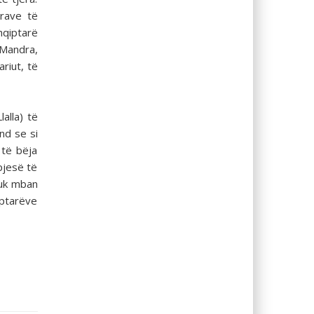
trave të
hqiptarë
 Mandra,
ariut, të
lalla) të
nd se si
 të bëja
pjesë të
nuk mban
iptarëve