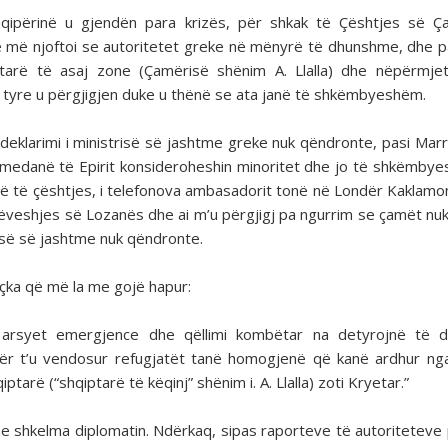
hqipërinë u gjendën para krizës, për shkak të Çështjes së Ç
he më njoftoi se autoritetet greke në mënyrë të dhunshme, dhe 
arë të asaj zone (Çamërisë shënim A. Llalla) dhe nëpërmjet
 tyre u përgjigjen duke u thënë se ata janë të shkëmbyeshëm.
eklarimi i ministrisë së jashtme greke nuk qëndronte, pasi Mar
medanë të Epirit konsideroheshin minoritet dhe jo të shkëmbye
të të çështjes, i telefonova ambasadorit tonë në Londër Kaklamonos
rëveshjes së Lozanës dhe ai m’u përgjigj pa ngurrim se çamët nuk
isë së jashtme nuk qëndronte.
içka që më la me gojë hapur:
o arsyet emergjence dhe qëllimi kombëtar na detyrojnë të 
 për t’u vendosur refugjatët tanë homogjenë që kanë ardhur ng
tarë (“shqiptarë të këqinj” shënim i. A. Llalla) zoti Kryetar.”
 shkelma diplomatin. Ndërkaq, sipas raporteve të autoriteteve 