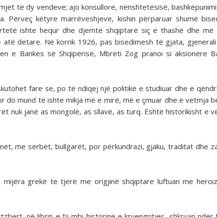
mjet të dy vendeve; ajo konsullore, nënshtetësisë, bashkëpunimi
ra. Përveç këtyre marrëveshjeve, kishin përparuar shumë bis
rtetë ishte hequr dhe djemtë shqiptarë siç e thashë dhe më 
atë detare. Në korrik 1926, pas bisedimesh të gjata, gjenerali
jen e Bankës së Shqipërisë, Mbreti Zog pranoi si aksionere 
iskutohet fare se, po të ndiqej një politikë e studiuar dhe e qën
 por do mund të ishte mikja më e mirë, më e çmuar dhe e vetmja b
t nuk janë as mongolë, as sllavë, as turq. Është historikisht e v
ët, me serbët, bullgarët, por përkundrazi, gjaku, traditat dhe za
he mijëra grekë të tjerë me origjinë shqiptare luftuan me hero
tzbert, në librin e tij mbi historinë e kryengritjes, shkruan ndër 