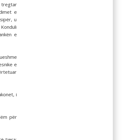
 tregtar
edimet e
sipër, u
 Konduli
Bankën e
drueshme
esnike e
ërtetuar
konet, i
izëm për
të tjera: