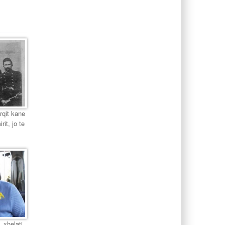
urqit kane
it, jo te
 xhelati,