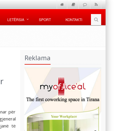
LETËRSIA
SPORT
KONTAKTI
Reklama
r
enar për
gjeneral
janë të