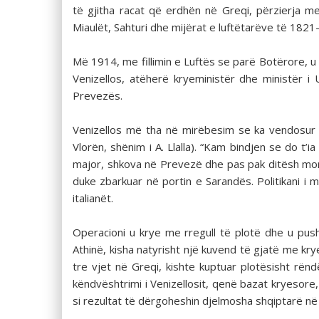
të gjitha racat që erdhën në Greqi, përzierja m
Miaulët, Sahturi dhe mijërat e luftëtarëve të 182
Më 1914, me fillimin e Luftës se parë Botërore, u
Venizellos, atëherë kryeministër dhe ministër i 
Prevezës.
Venizellos më tha në mirëbesim se ka vendosur t
Vlorën, shënim i A. Llalla). “Kam bindjen se do t’
major, shkova në Prevezë dhe pas pak ditësh mora 
duke zbarkuar në portin e Sarandës. Politikani i
italianët.
Operacioni u krye me rregull të plotë dhe u push
Athinë, kisha natyrisht një kuvend të gjatë me kr
tre vjet në Greqi, kishte kuptuar plotësisht rën
këndvështrimi i Venizellosit, qenë bazat kryesore
si rezultat të dërgoheshin djelmosha shqiptarë në