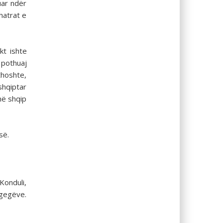
uar ndër
hatrat e
kt ishte
 pothuaj
thoshte,
shqiptar
në shqip
së.
onduli,
 gegëve.