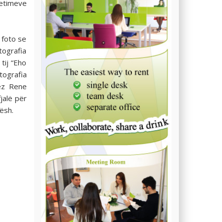
etimeve
 foto se
tografia
 tij “Eho
ografia
ez Rene
jalë për
ësh.