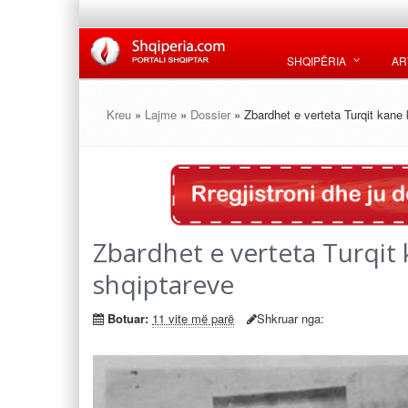
SHQIPËRIA
AR
Kreu
»
Lajme
»
Dossier
» Zbardhet e verteta Turqit kane 
Zbardhet e verteta Turqit k
shqiptareve
Botuar:
11 vite më parë
Shkruar nga: