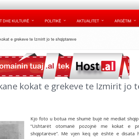
T DHE KULTURË
POLITIKË
AKTUALITET
ARGËTIM
kokat e grekeve te Izmirit jo te shqiptareve
ane kokat e grekeve te Izmirit jo t
Kjo foto u botua me shumë bujë në mediat shqip
“Ushtarët otomanë pozojnë me kokat e pr
shqiptarëve”. Më vjen keq që është e disata 