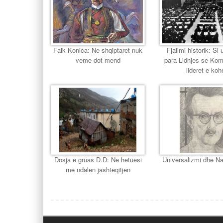
Faik Konica: Ne shqiptaret nuk
Fjalimi historik: Si u
veme dot mend
para Lidhjes se Ko
lideret e koh
Dosja e gruas D.D: Ne hetuesi
Universalizmi dhe Na
me ndalen jashteqitjen