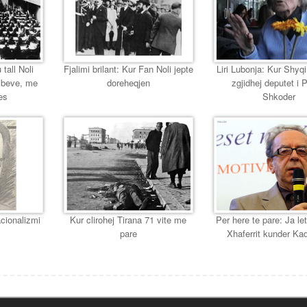
 tall Noli
Fjalimi brilant: Kur Fan Noli jepte
Liri Lubonja: Kur Shyqi,
mbeve, me
doreheqjen
zgjidhej deputet i 
es
Shkoder
cionalizmi
Kur clirohej Tirana 71 vite me
Per here te pare: Ja let
pare
Xhaferrit kunder Ka