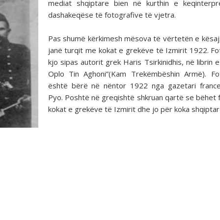
mediat shqiptare bien në kurthin e keqinterpr
dashakeqëse të fotografive të vjetra.
Pas shumë kërkimesh mësova të vërtetën e kësaj
janë turqit me kokat e grekëve të Izmirit 1922. Fo
kjo sipas autorit grek Haris Tsirkinidhis, në librin e
Oplo Tin Aghoni”(Kam Trekëmbëshin Armë). Fot
është bërë në nëntor 1922 nga gazetari franc
Pyo. Poshtë në greqishtë shkruan qartë se bëhet f
kokat e grekëve të Izmirit dhe jo për koka shqiptar