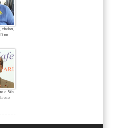
 xhelati,
PD ne
ra e Bilal
darese