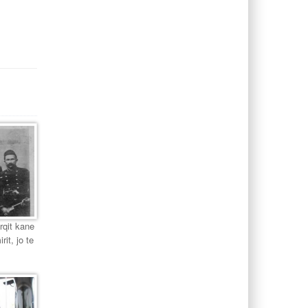
urqit kane
it, jo te