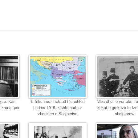
eqise: Kam
E frikshme: Traktati i fshehte i
'Zbardhet' e verteta: T
 krenar per
Lodres 1915, kishte hartuar
kokat e grekeve te Izmir
zhdukjen e Shqiperise
shqiptareve