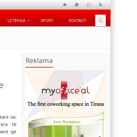
LETËRSIA
SPORT
KONTAKTI
Reklama
e
tare se:
era të
herë që