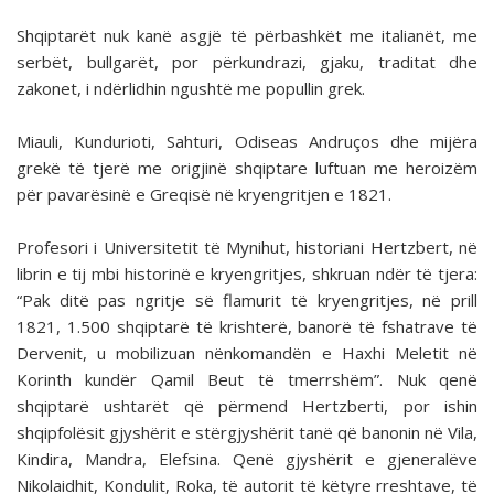
Shqiptarët nuk kanë asgjë të përbashkët me italianët, me
serbët, bullgarët, por përkundrazi, gjaku, traditat dhe
zakonet, i ndërlidhin ngushtë me popullin grek.
Miauli, Kundurioti, Sahturi, Odiseas Andruços dhe mijëra
grekë të tjerë me origjinë shqiptare luftuan me heroizëm
për pavarësinë e Greqisë në kryengritjen e 1821.
Profesori i Universitetit të Mynihut, historiani Hertzbert, në
librin e tij mbi historinë e kryengritjes, shkruan ndër të tjera:
“Pak ditë pas ngritje së flamurit të kryengritjes, në prill
1821, 1.500 shqiptarë të krishterë, banorë të fshatrave të
Dervenit, u mobilizuan nënkomandën e Haxhi Meletit në
Korinth kundër Qamil Beut të tmerrshëm”. Nuk qenë
shqiptarë ushtarët që përmend Hertzberti, por ishin
shqipfolësit gjyshërit e stërgjyshërit tanë që banonin në Vila,
Kindira, Mandra, Elefsina. Qenë gjyshërit e gjeneralëve
Nikolaidhit, Kondulit, Roka, të autorit të këtyre rreshtave, të