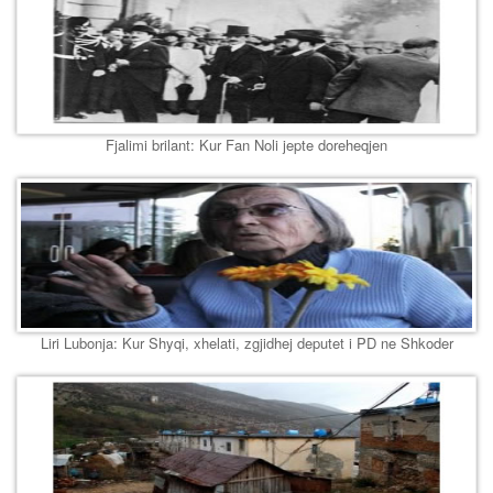
Fjalimi brilant: Kur Fan Noli jepte doreheqjen
Liri Lubonja: Kur Shyqi, xhelati, zgjidhej deputet i PD ne Shkoder