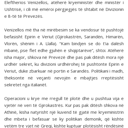
Eleftherios Venizellos, atëherë kryeministër dhe ministër i
Ushtrisë, i cili më emëroi përgjegjës të shtabit në Divizionin
e 8-të të Prevezës.
Venizellos më tha në mirëbesim se ka vendosur të pushtojë
befasisht Epirin e Veriut (Gjirokastrën, Sarandën, Himarën,
Vlorën, shënim i A. Llalla). “Kam bindjen se do t’ia dalësh
mbanë, pse flet edhe gjuhën e shqiptarëve”, shtoi. Atëherë
isha major, shkova në Prevezë dhe pas pak ditësh mora një
urdhër sekret, ku divizioni urdhërohej të pushtonte Epirin e
Veriut, duke zbarkuar në portin e Sarandës. Politikani i madh,
theksonte në veçanti nevojën e mbajtjes rreptësisht
sekretet nga italianët.
Operacioni u krye me rregull të plotë dhe u pushtua vija e
vjetër në veri të Gjirokastrës. Kur pas pak ditësh shkova në
Athinë, kisha natyrisht një kuvend të gjatë me kryeministrin
dhe mbeta i befasuar se ky politikan demonik, që kishte
vetëm tre vjet në Greqi, kishte kuptuar plotësisht rëndësinë