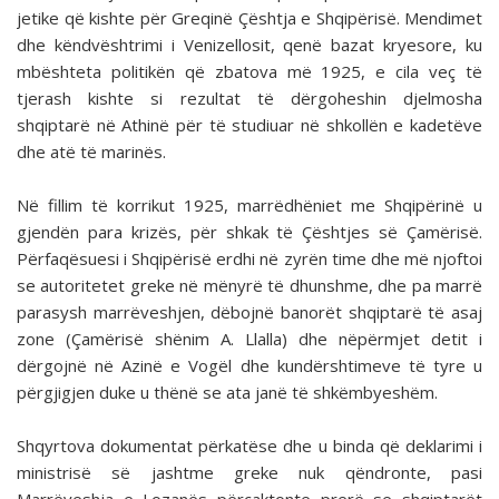
jetike që kishte për Greqinë Çështja e Shqipërisë. Mendimet
dhe këndvështrimi i Venizellosit, qenë bazat kryesore, ku
mbështeta politikën që zbatova më 1925, e cila veç të
tjerash kishte si rezultat të dërgoheshin djelmosha
shqiptarë në Athinë për të studiuar në shkollën e kadetëve
dhe atë të marinës.
Në fillim të korrikut 1925, marrëdhëniet me Shqipërinë u
gjendën para krizës, për shkak të Çështjes së Çamërisë.
Përfaqësuesi i Shqipërisë erdhi në zyrën time dhe më njoftoi
se autoritetet greke në mënyrë të dhunshme, dhe pa marrë
parasysh marrëveshjen, dëbojnë banorët shqiptarë të asaj
zone (Çamërisë shënim A. Llalla) dhe nëpërmjet detit i
dërgojnë në Azinë e Vogël dhe kundërshtimeve të tyre u
përgjigjen duke u thënë se ata janë të shkëmbyeshëm.
Shqyrtova dokumentat përkatëse dhe u binda që deklarimi i
ministrisë së jashtme greke nuk qëndronte, pasi