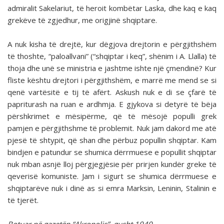
admiralit Sakelariut, të heroit kombëtar Laska, dhe kaq e kaq
grekëve të zgjedhur, me origjinë shqiptare.
A nuk kisha të drejtë, kur dëgjova drejtorin e përgjithshëm
të thoshte, “paloallvani” (“shqiptar i keq”, shënim i A. Llalla) të
thoja dhe unë se ministria e jashtme ishte një çmendinë? Kur
fliste kështu drejtori i përgjithshëm, e marrë me mend se si
qenë vartësitë e tij të afërt. Askush nuk e di se çfarë të
papriturash na ruan e ardhmja. E gjykova si detyrë të bëja
përshkrimet e mësipërme, që të mësojë populli grek
pamjen e përgjithshme të problemit. Nuk jam dakord me atë
pjesë të shtypit, që shan dhe përbuz popullin shqiptar. Kam
bindjen e patundur se shumica dërrmuese e popullit shqiptar
nuk mban asnjë lloj përgjegjësie për prirjen kundër greke të
qeverisë komuniste. Jam i sigurt se shumica dërrmuese e
shqiptarëve nuk i dinë as si emra Marksin, Leninin, Stalinin e
të tjerët.