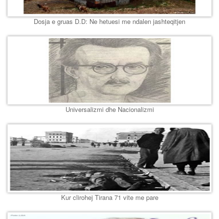
Dosja e gruas D.D: Ne hetuesi me ndalen jashteqitjen
Universalizmi dhe Nacionalizmi
Kur clirohej Tirana 71 vite me pare