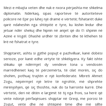
Mezi e mbajta veten dhe nuk e nxora përjashta me shkelma
diplomatin. Ndërkaq, sipas raporteve të autoriteteve
policore në Epir po luhej një dramë e vërtetë; fshatarët duke
qarë ndaheshin nga shtëpitë e tyre, ku kishin lindur dhe
jetuar ndër shekuj dhe hipnin në anijet që do t’i shpinin në
Azinë e Vogël. Dhashë urdhër të zbriten dhe të kthehen të
lirë në fshatrat e tyre.
Shqiptarët, ashtu si gjithë popujt e pazhvilluar, kanë dobësi
serioze, por kanë edhe virtyte të shkëlqyera. Ky fakt ishte
shkaku që ndërmjet dy vendeve tona u vendosën
marrëdhëniet kaq të përzemërta, të cilat morën, siç do
shohim, pothuaj trajtën e një konfederate. Mbreti Ahmet
Zogu, nëpërmjet një letre të ngrohtë, më shprehte
mirënjohjen, që siç thoshte, nuk do ta harronte kurrë. Dhe
vërtetë, deri në ditën e largimit të tij nga froni, sa herë që
vinte ndonjë përfaqësues shqiptar në Greqi, me porosi të
Zogut, vinte dhe në shtëpinë time dhe më sillte