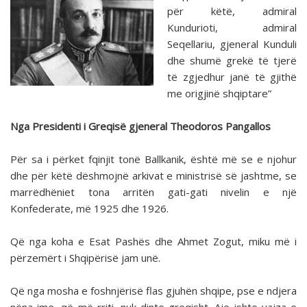
për këtë, admiral
Kundurioti, admiral
Seqellariu, gjeneral Kunduli
dhe shumë grekë të tjerë
të zgjedhur janë të gjithë
me origjinë shqiptare”
Nga Presidenti i Greqisë gjeneral Theodoros Pangallos
Për sa i përket fqinjit tonë Ballkanik, është më se e njohur
dhe për këtë dëshmojnë arkivat e ministrisë së jashtme, se
marrëdhëniet tona arritën gati-gati nivelin e një
Konfederate, më 1925 dhe 1926.
Që nga koha e Esat Pashës dhe Ahmet Zogut, miku më i
përzemërt i Shqipërisë jam unë.
Që nga mosha e foshnjërisë flas gjuhën shqipe, pse e ndjera