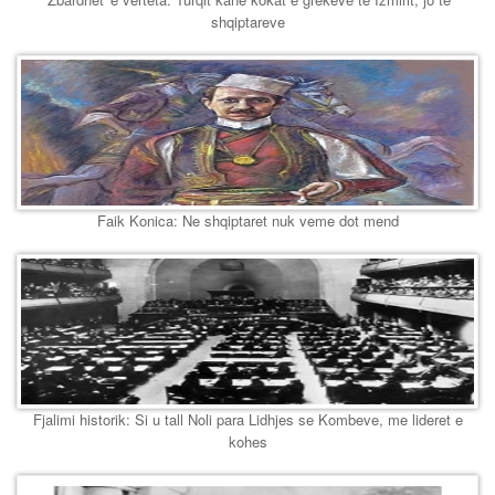
shqiptareve
Faik Konica: Ne shqiptaret nuk veme dot mend
Fjalimi historik: Si u tall Noli para Lidhjes se Kombeve, me lideret e
kohes