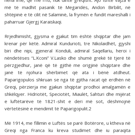
nëna ime, që më rriti, nuk dinte greqisht. Ajo ishte vajza e
më të madhit pasanik të Megaridës, Andon Birbilit, në
shtëpinë e të cilit në Salaminë, la frymën e fundit mareshalli i
paharruar Gjergj Karaiskaqi.
Rrjedhimisht, gjysma e gjakut tim është shqiptar dhe jam
krenar për këtë. Admiral Kundurioti, tre Nikolaidhët, gjyshi
biri dhe nipi, gjeneral Konduli, admiral Saqellariu, heroi i
nëndetëses “L.Kconi” V.Lasko dhe shumë grekë të tjerë të
përzgjedhur, janë që të gjithë me origjinë shqiptare dhe
janë të njohura shërbimet që ata i bënë atdheut.
Paparigopulos shkruan se nga të gjitha racat që erdhën në
Greqi, përzierja me gjakun shqiptar prodhoi amalgamën e
shkëlqyer. Hidriotët, Speciotët, Miaulët, Sahturi dhe mijërat
e luftëtarëve të 1821-shit e deri më sot, dëshmojnë
vërtetësinë e mendimit të Paparigopulit.2
Më 1914, me fillimin e Luftës se parë Botërore, u ktheva në
Greqi nga Franca ku kreva studimet dhe iu paraqita