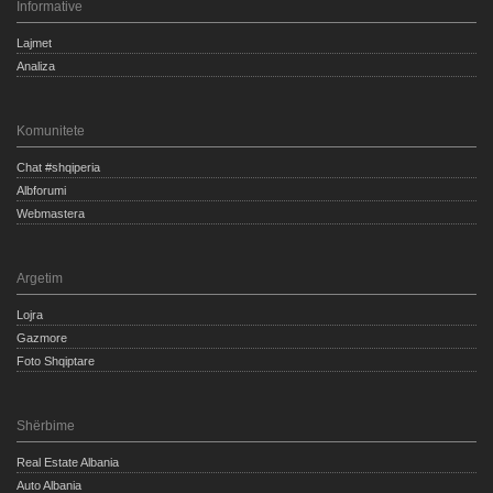
Informative
Lajmet
Analiza
Komunitete
Chat #shqiperia
Albforumi
Webmastera
Argetim
Lojra
Gazmore
Foto Shqiptare
Shërbime
Real Estate Albania
Auto Albania