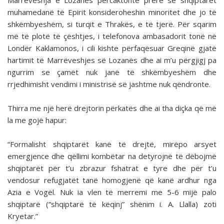
Marrëveshja e Lozanës përcaktonte prerë se shqiptarët
muhamedanë të Epirit konsideroheshin minoritet dhe jo të
shkëmbyeshëm, si turqit e Thrakës, e të tjerë. Për sqarim
më të plotë të çështjes, i telefonova ambasadorit tonë në
Londër Kaklamonos, i cili kishte përfaqësuar Greqinë gjatë
hartimit të Marrëveshjes së Lozanës dhe ai m’u përgjigj pa
ngurrim se çamët nuk janë të shkëmbyeshëm dhe
rrjedhimisht vendimi i ministrisë së jashtme nuk qëndronte.
Thirra me një herë drejtorin përkatës dhe ai tha diçka që më
la me gojë hapur:
“Formalisht shqiptarët kanë të drejtë, mirëpo arsyet
emergjence dhe qëllimi kombëtar na detyrojnë të dëbojmë
shqiptarët për t’u zbrazur fshatrat e tyre dhe për t’u
vendosur refugjatët tanë homogjenë që kanë ardhur nga
Azia e Vogël. Nuk ia vlen të merremi me 5-6 mijë palo
shqiptarë (“shqiptarë të këqinj” shënim i. A. Llalla) zoti
Kryetar.”