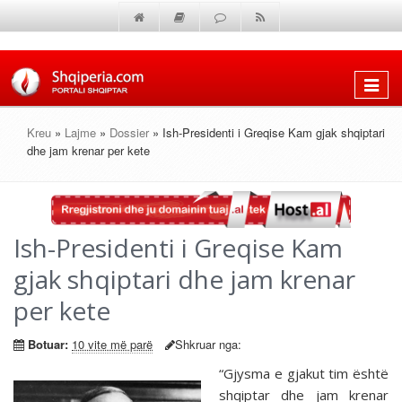
Shfaq
menun
Kreu
»
Lajme
»
Dossier
» Ish-Presidenti i Greqise Kam gjak shqiptari
dhe jam krenar per kete
Ish-Presidenti i Greqise Kam
gjak shqiptari dhe jam krenar
per kete
Botuar:
10 vite më parë
Shkruar nga:
“Gjysma e gjakut tim është
shqiptar dhe jam krenar