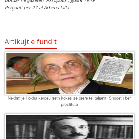
Botuar në gazetën “Akropolis”, gusht 1949
Përgatiti për 27.al Arben Llalla
Artikujt
e fundit
Nexhmije Hoxha kerceu rreth kokes se prere te italianit. Shoqet i beri
prostituta