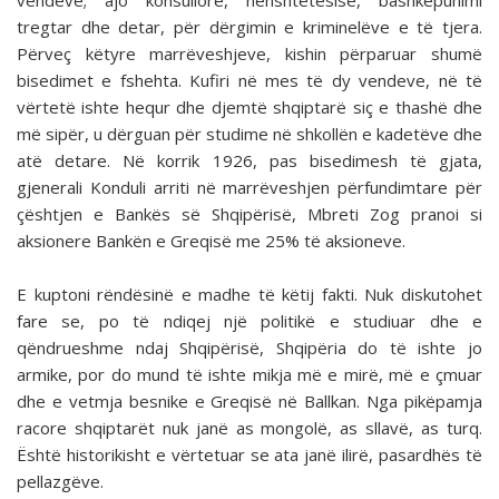
vendeve; ajo konsullore, nënshtetësisë, bashkëpunimi
tregtar dhe detar, për dërgimin e kriminelëve e të tjera.
Përveç këtyre marrëveshjeve, kishin përparuar shumë
bisedimet e fshehta. Kufiri në mes të dy vendeve, në të
vërtetë ishte hequr dhe djemtë shqiptarë siç e thashë dhe
më sipër, u dërguan për studime në shkollën e kadetëve dhe
atë detare. Në korrik 1926, pas bisedimesh të gjata,
gjenerali Konduli arriti në marrëveshjen përfundimtare për
çështjen e Bankës së Shqipërisë, Mbreti Zog pranoi si
aksionere Bankën e Greqisë me 25% të aksioneve.
E kuptoni rëndësinë e madhe të këtij fakti. Nuk diskutohet
fare se, po të ndiqej një politikë e studiuar dhe e
qëndrueshme ndaj Shqipërisë, Shqipëria do të ishte jo
armike, por do mund të ishte mikja më e mirë, më e çmuar
dhe e vetmja besnike e Greqisë në Ballkan. Nga pikëpamja
racore shqiptarët nuk janë as mongolë, as sllavë, as turq.
Është historikisht e vërtetuar se ata janë ilirë, pasardhës të
pellazgëve.