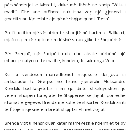
përshëndetjet e Mbretit, duke më thënë në shqip “Vëlla i
madh”. Dhe unë atëhere nuk isha veç një gjeneral i
çmobilizuar. Kjo është ajo që në shqipe quhet “Besa”.
Po t’i hedhim një vështrim të shpejtë në hartën e Ballkanit,
mjafton për të kuptuar rëndësinë strategjike të Shqipërisë.
Për Greqinë, një Shqipëri mike dhe aleate përbënë një
mburojë natyrore të madhe, kundër çdo sulmi nga Veriu.
Kur u vendosën marrëdhëniet miqësore dërgova si
ambasador të Greqisë në Tiranë gjeneralin Aleksandro
Konduli, bashkëqytetar i imi që dinte shkëlqyeshëm jo
vetëm shqipen tonë, atë të Shqipërisë së Jugut, por edhe
idiomat e gegëve. Brenda një kohe të shkurtër Konduli arriti
të fitojë miqësinë e mbretit shqiptar Ahmet Zogut.
Brenda vitit u nënshkruan katër marrëveshje ndërmjet të dy