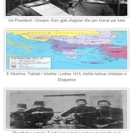
Ish-Presidenti i Greqise: Kam gjak shqiptari dhe jam krenar per kete
E frikshme: Traktati i fshehte i Lodres 1915, kishte hartuar zhdukjen e
Shqiperise
'Zbardhet' e verteta: Turqit kane kokat e grekeve te Izmirit, jo te