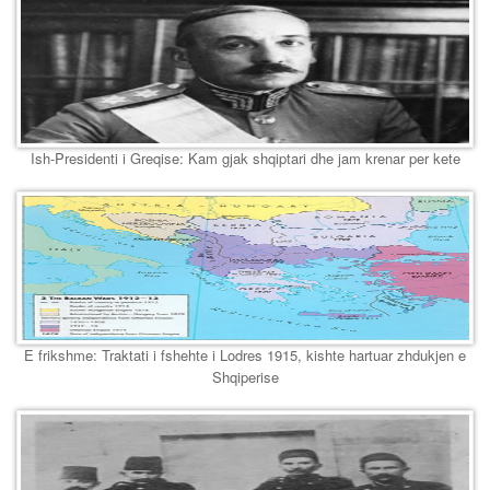
Ish-Presidenti i Greqise: Kam gjak shqiptari dhe jam krenar per kete
E frikshme: Traktati i fshehte i Lodres 1915, kishte hartuar zhdukjen e
Shqiperise