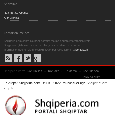
Shërbime
Real Estate Albania
Auto Albania
Kontaktoni me ne:
Shqiperia.com është një ndër portalet me më shumë informacion rreth
Shqipërisë (Albania) në internet. Ne jemi vazhdimisht në kërkim të
informacioneve të reja dhe shkrimeve, për ide ju lutem na
kontaktoni
.
Shqiperia.com:
Kontribues
»
Kontakt
»
Reklama
»
Konfidenca
Shko në fillim
Të drejtat Shqiperia.com . 2001 - 2022. Mundësuar nga
ShqiperiaCom
sh.p.k.