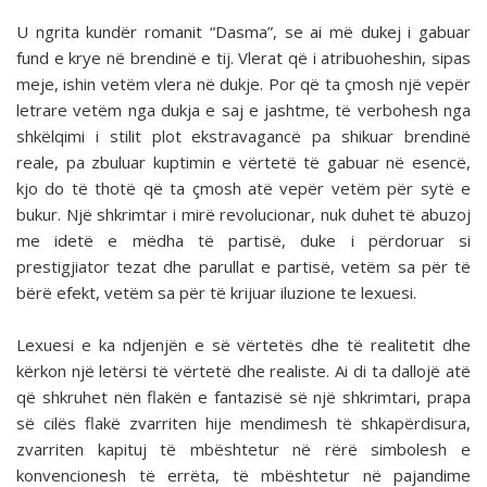
U ngrita kundër romanit “Dasma”, se ai më dukej i gabuar
fund e krye në brendinë e tij. Vlerat që i atribuoheshin, sipas
meje, ishin vetëm vlera në dukje. Por që ta çmosh një vepër
letrare vetëm nga dukja e saj e jashtme, të verbohesh nga
shkëlqimi i stilit plot ekstravagancë pa shikuar brendinë
reale, pa zbuluar kuptimin e vërtetë të gabuar në esencë,
kjo do të thotë që ta çmosh atë vepër vetëm për sytë e
bukur. Një shkrimtar i mirë revolucionar, nuk duhet të abuzoj
me idetë e mëdha të partisë, duke i përdoruar si
prestigjiator tezat dhe parullat e partisë, vetëm sa për të
bërë efekt, vetëm sa për të krijuar iluzione te lexuesi.
Lexuesi e ka ndjenjën e së vërtetës dhe të realitetit dhe
kërkon një letërsi të vërtetë dhe realiste. Ai di ta dallojë atë
që shkruhet nën flakën e fantazisë së një shkrimtari, prapa
së cilës flakë zvarriten hije mendimesh të shkapërdisura,
zvarriten kapituj të mbështetur në rërë simbolesh e
konvencionesh të errëta, të mbështetur në pajandime