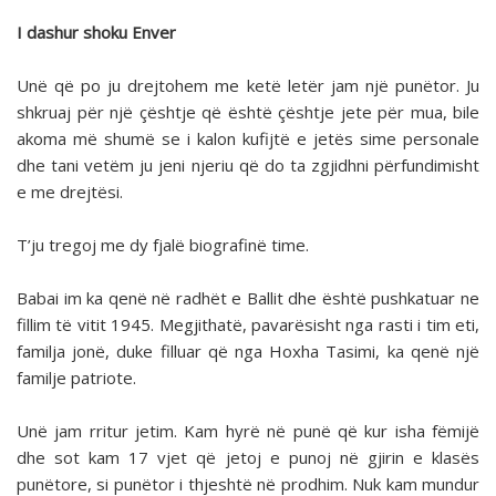
I dashur shoku Enver
Unë që po ju drejtohem me ketë letër jam një punëtor. Ju
shkruaj për një çështje që është çështje jete për mua, bile
akoma më shumë se i kalon kufijtë e jetës sime personale
dhe tani vetëm ju jeni njeriu që do ta zgjidhni përfundimisht
e me drejtësi.
T’ju tregoj me dy fjalë biografinë time.
Babai im ka qenë në radhët e Ballit dhe është pushkatuar ne
fillim të vitit 1945. Megjithatë, pavarësisht nga rasti i tim eti,
familja jonë, duke filluar që nga Hoxha Tasimi, ka qenë një
familje patriote.
Unë jam rritur jetim. Kam hyrë në punë që kur isha fëmijë
dhe sot kam 17 vjet që jetoj e punoj në gjirin e klasës
punëtore, si punëtor i thjeshtë në prodhim. Nuk kam mundur