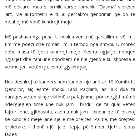
më deklaroi mua si armik, kurse romanin “Dasma” vlerësoi
lart. Me autoritetin e tij ai përcaktoi qëndrimin që do të
mbahej më vonë kundrejt meje.
Më pushuan nga puna. U ndalua vënia në qarkullim e vëllimit
tim me poezi dhe romani im u tërhoq nga shtypi. U morën
edhe masa të tjera kundrejt meje. Kështu ngjarjet ndoqën
ngjarjet dhe tani unë ndodhem në një gjendje ku shpresa e
vetme jeni vetëm ju, është gjykimi juaj.
Nuk dëshiroj të kundërvihem kundër një anëtari të Komitetit
Qendror, siç është shoku Fadil Paçrami, as nuk dua ta
paraqes veten si një viktimë e pafajshme, por megjithatë në
ndërgjegjen time unë nuk jam i bindur që ta quaj veten
fajtor, dhe, gjithashtu, akoma nuk jam i bindur që të pranoj
se kundrejt meje janë sjellë më drejtësi Partie, me drejtësi
proletare. I thonë një fjale: “Jepja pëllëmbën tjetrit, sipas
faqes”.