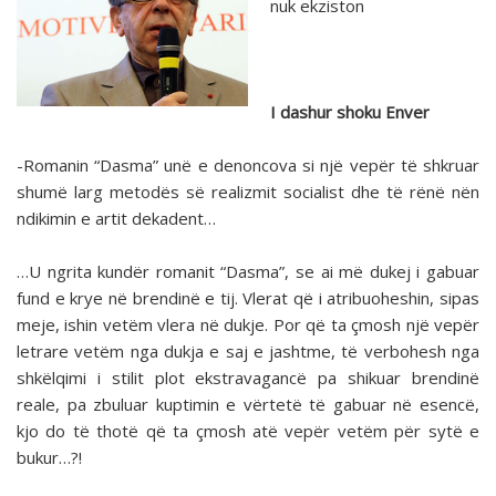
nuk ekziston
I dashur shoku Enver
-Romanin “Dasma” unë e denoncova si një vepër të shkruar
shumë larg metodës së realizmit socialist dhe të rënë nën
ndikimin e artit dekadent…
…U ngrita kundër romanit “Dasma”, se ai më dukej i gabuar
fund e krye në brendinë e tij. Vlerat që i atribuoheshin, sipas
meje, ishin vetëm vlera në dukje. Por që ta çmosh një vepër
letrare vetëm nga dukja e saj e jashtme, të verbohesh nga
shkëlqimi i stilit plot ekstravagancë pa shikuar brendinë
reale, pa zbuluar kuptimin e vërtetë të gabuar në esencë,
kjo do të thotë që ta çmosh atë vepër vetëm për sytë e
bukur…?!