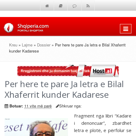
Shfaq
menun
Kreu
»
Lajme
»
Dossier
» Per here te pare Ja letra e Bilal Xhaferrit
kunder Kadarese
Per here te pare Ja letra e Bilal
Xhaferrit kunder Kadarese
Botuar:
11 vite më parë
Shkruar nga:
Fragment nga libri “Kadare
i denoncuar”, zbardhet
letra e plotë, e përfolur se