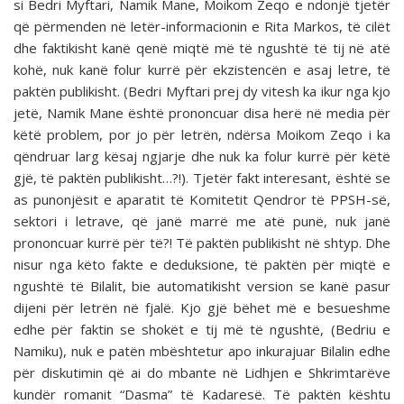
si Bedri Myftari, Namik Mane, Moikom Zeqo e ndonjë tjetër
që përmenden në letër-informacionin e Rita Markos, të cilët
dhe faktikisht kanë qenë miqtë më të ngushtë të tij në atë
kohë, nuk kanë folur kurrë për ekzistencën e asaj letre, të
paktën publikisht. (Bedri Myftari prej dy vitesh ka ikur nga kjo
jetë, Namik Mane është prononcuar disa herë në media për
këtë problem, por jo për letrën, ndërsa Moikom Zeqo i ka
qëndruar larg kësaj ngjarje dhe nuk ka folur kurrë për këtë
gjë, të paktën publikisht…?!). Tjetër fakt interesant, është se
as punonjësit e aparatit të Komitetit Qendror të PPSH-së,
sektori i letrave, që janë marrë me atë punë, nuk janë
prononcuar kurrë për të?! Të paktën publikisht në shtyp. Dhe
nisur nga këto fakte e deduksione, të paktën për miqtë e
ngushtë të Bilalit, bie automatikisht version se kanë pasur
dijeni për letrën në fjalë. Kjo gjë bëhet më e besueshme
edhe për faktin se shokët e tij më të ngushtë, (Bedriu e
Namiku), nuk e patën mbështetur apo inkurajuar Bilalin edhe
për diskutimin që ai do mbante në Lidhjen e Shkrimtarëve
kundër romanit “Dasma” të Kadaresë. Të paktën kështu