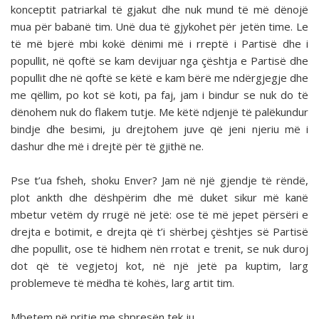
konceptit patriarkal të gjakut dhe nuk mund të më dënojë
mua për babanë tim. Unë dua të gjykohet për jetën time. Le
të më bjerë mbi kokë dënimi më i rreptë i Partisë dhe i
popullit, në qoftë se kam devijuar nga çështja e Partisë dhe
popullit dhe në qoftë se këtë e kam bërë me ndërgjegje dhe
me qëllim, po kot së koti, pa faj, jam i bindur se nuk do të
dënohem nuk do flakem tutje. Me këtë ndjenjë të palëkundur
bindje dhe besimi, ju drejtohem juve që jeni njeriu më i
dashur dhe më i drejtë për të gjithë ne.
Pse t’ua fsheh, shoku Enver? Jam në një gjendje të rëndë,
plot ankth dhe dëshpërim dhe më duket sikur më kanë
mbetur vetëm dy rrugë në jetë: ose të më jepet përsëri e
drejta e botimit, e drejta që t’i shërbej çështjes së Partisë
dhe popullit, ose të hidhem nën rrotat e trenit, se nuk duroj
dot që të vegjetoj kot, në një jetë pa kuptim, larg
problemeve të mëdha të kohës, larg artit tim.
Mbetem në pritje me shpresën tek ju.