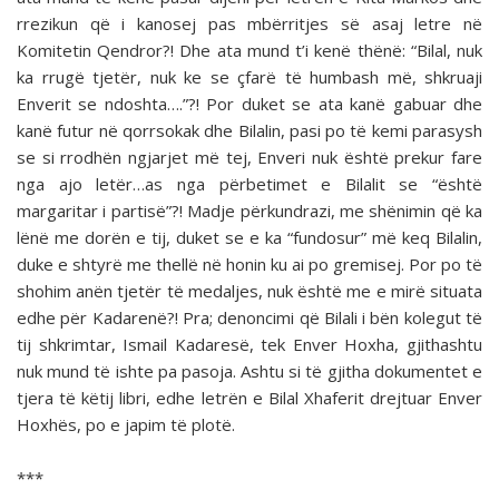
rrezikun që i kanosej pas mbërritjes së asaj letre në
Komitetin Qendror?! Dhe ata mund t’i kenë thënë: “Bilal, nuk
ka rrugë tjetër, nuk ke se çfarë të humbash më, shkruaji
Enverit se ndoshta….”?! Por duket se ata kanë gabuar dhe
kanë futur në qorrsokak dhe Bilalin, pasi po të kemi parasysh
se si rrodhën ngjarjet më tej, Enveri nuk është prekur fare
nga ajo letër…as nga përbetimet e Bilalit se “është
margaritar i partisë”?! Madje përkundrazi, me shënimin që ka
lënë me dorën e tij, duket se e ka “fundosur” më keq Bilalin,
duke e shtyrë me thellë në honin ku ai po gremisej. Por po të
shohim anën tjetër të medaljes, nuk është me e mirë situata
edhe për Kadarenë?! Pra; denoncimi që Bilali i bën kolegut të
tij shkrimtar, Ismail Kadaresë, tek Enver Hoxha, gjithashtu
nuk mund të ishte pa pasoja. Ashtu si të gjitha dokumentet e
tjera të këtij libri, edhe letrën e Bilal Xhaferit drejtuar Enver
Hoxhës, po e japim të plotë.
***