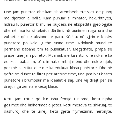
Unë jam punëtor dhe kam shtatëmbëdhjetë vjet që punoj
me djersën e ballit. Kam punuar si minator, hekurkthyes,
hidraulik, punëtor krahu në bujqësi, në ekspedita gjeologjike
dhe në fabrika si teknik ndërtimi, në punime rruga–ura dhe
vullnetar që në aksionet e para. Kështu në gjirin e klasës
punëtore po kaloj gjithë rininë time. Ndokush mund të
përmend babanë tim të pushkatuar. Megjithatë, prapë se
prapë, unë jam punëtor. Mua nuk më ka rritur dhe nuk më ka
edukuar babai im, të cilin nuk e mbaj mënd dhe nuk e njoh,
por më ka rritur dhe më ka edukuar klasa punëtore. Dhe në
qoftë se duhet të flitet për atësinë time, unë jam bir i klasës
punëtore i brumosur me idealet e saj. Unë vij drejt për së
drejti nga zemra e kësaj klase.
Këtu jam rritur që kur isha fëmijë i njomë, këtu njoha
gëzimet dhe hidhërimet e jetës, këtu mësova të shkruaj, të
dashuroj dhe të urrej, këtu gjeta frymëzimin, heronjtë,