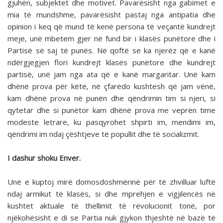
gjuhën, subjektet dhe motivet. Pavarësisht nga gabimet e
mia të mundshme, pavarësisht pastaj nga antipatia dhe
opinion i keq që mund të kenë persona të veçantë kundrejt
meje, unë mbetem gjer në fund bir i klasës punëtore dhe i
Partisë së saj të punës. Në qoftë se ka njerëz që e kanë
ndërgjegjen flori kundrejt klasës punëtore dhe kundrejt
partisë, unë jam nga ata që e kanë margaritar. Unë kam
dhënë prova për këtë, në çfarëdo kushtesh që jam vënë,
kam dhënë prova në punën dhe qëndrimin tim si njeri, si
qytetar dhe si punëtor kam dhënë prova me veprën time
modeste letrare, ku pasqyrohet shpirti im, mendimi im,
qëndrimi im ndaj çështjeve të popullit dhe të socializmit.
I dashur shoku Enver.
Unë e kuptoj mirë domosdoshmërinë për të zhvilluar luftë
ndaj armikut të klasës, si dhe mprehjen e vigjilencës në
kushtet aktuale të thellimit të revolucionit tonë, por
njëkohësisht e di se Partia nuk gjykon thjeshtë në bazë të