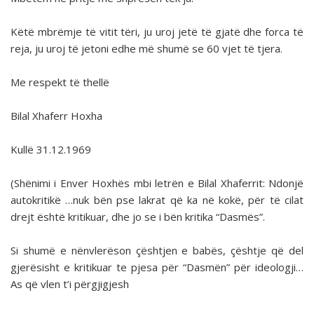
Këtë mbrëmje të vitit tëri, ju uroj jetë të gjatë dhe forca të
reja, ju uroj të jetoni edhe më shumë se 60 vjet të tjera.
Me respekt të thellë
Bilal Xhaferr Hoxha
Kullë 31.12.1969
(Shënimi i Enver Hoxhës mbi letrën e Bilal Xhaferrit: Ndonjë
autokritikë …nuk bën pse lakrat që ka në kokë, për të cilat
drejt është kritikuar, dhe jo se i bën kritika “Dasmës”.
Si shumë e nënvlerëson çështjen e babës, çështje që del
gjerësisht e kritikuar te pjesa për “Dasmën” për ideologji…
As që vlen t’i përgjigjesh