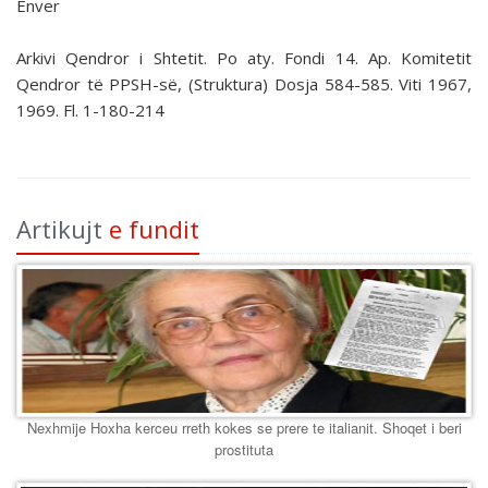
Enver
Arkivi Qendror i Shtetit. Po aty. Fondi 14. Ap. Komitetit
Qendror të PPSH-së, (Struktura) Dosja 584-585. Viti 1967,
1969. Fl. 1-180-214
Artikujt
e fundit
Nexhmije Hoxha kerceu rreth kokes se prere te italianit. Shoqet i beri
prostituta