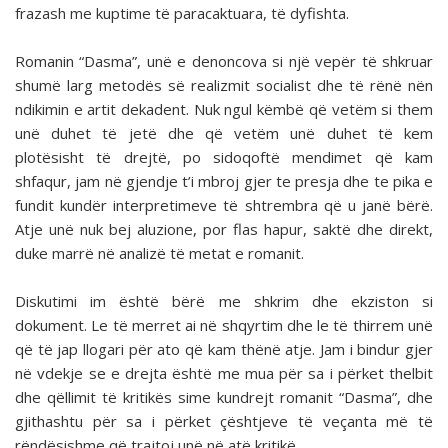
frazash me kuptime të paracaktuara, të dyfishta.
Romanin “Dasma”, unë e denoncova si një vepër të shkruar
shumë larg metodës së realizmit socialist dhe të rënë nën
ndikimin e artit dekadent. Nuk ngul këmbë që vetëm si them
unë duhet të jetë dhe që vetëm unë duhet të kem
plotësisht të drejtë, po sidoqoftë mendimet që kam
shfaqur, jam në gjendje t’i mbroj gjer te presja dhe te pika e
fundit kundër interpretimeve të shtrembra që u janë bërë.
Atje unë nuk bej aluzione, por flas hapur, saktë dhe direkt,
duke marrë në analizë të metat e romanit.
Diskutimi im është bërë me shkrim dhe ekziston si
dokument. Le të merret ai në shqyrtim dhe le të thirrem unë
që të jap llogari për ato që kam thënë atje. Jam i bindur gjer
në vdekje se e drejta është me mua për sa i përket thelbit
dhe qëllimit të kritikës sime kundrejt romanit “Dasma”, dhe
gjithashtu për sa i përket çështjeve të veçanta më të
rëndësishme që trajtoj unë në atë kritikë.