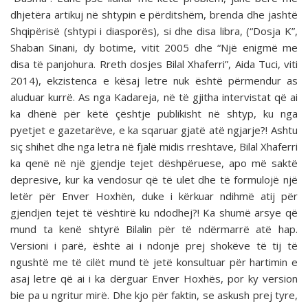
dhjetëra artikuj në shtypin e përditshëm, brenda dhe jashtë
Shqipërisë (shtypi i diasporës), si dhe disa libra, (“Dosja K”,
Shaban Sinani, dy botime, vitit 2005 dhe “Një enigmë me
disa të panjohura. Rreth dosjes Bilal Xhaferri”, Aida Tuci, viti
2014), ekzistenca e kësaj letre nuk është përmendur as
aluduar kurrë. As nga Kadareja, në të gjitha intervistat që ai
ka dhënë për këtë çështje publikisht në shtyp, ku nga
pyetjet e gazetarëve, e ka sqaruar gjatë atë ngjarje?! Ashtu
siç shihet dhe nga letra në fjalë midis rreshtave, Bilal Xhaferri
ka qenë në një gjendje tejet dëshpëruese, apo më saktë
depresive, kur ka vendosur që të ulet dhe të formulojë një
letër për Enver Hoxhën, duke i kërkuar ndihmë atij për
gjendjen tejet të vështirë ku ndodhej?! Ka shumë arsye që
mund ta kenë shtyrë Bilalin për të ndërmarrë atë hap.
Versioni i parë, është ai i ndonjë prej shokëve të tij të
ngushtë me të cilët mund të jetë konsultuar për hartimin e
asaj letre që ai i ka dërguar Enver Hoxhës, por ky version
bie pa u ngritur mirë. Dhe kjo për faktin, se askush prej tyre,