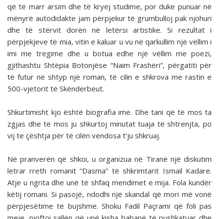
që të marr arsim dhe të kryej studime, por duke punuar në
mënyrë autodidakte jam përpjekur të grumbulloj pak njohuri
dhe të stërvit dorën në letërsi artistike. Si rezultat i
përpjekjeve të mia, vitin e kaluar u vu në qarkullim një vëllim i
imi me tregime dhe u botua edhe një vëllim me poezi,
gjithashtu Shtëpia Botonjëse “Naim Frashëri”, përgatiti për
të futur në shtyp një roman, të cilin e shkrova me rastin e
500-vjetorit të Skënderbeut.
Shkurtimisht kjo është biografia ime. Dhe tani që të mos ta
zgjas dhe të mos ju shkurtoj minutat tuaja të shtrenjta, po
vij te çështja për të cilën vendosa t’ju shkruaj.
Në pranverën që shkoi, u organizua në Tiranë një diskutim
letrar rreth romanit “Dasma” të shkrimtarit Ismail Kadare.
Atje u ngrita dhe unë të shfaq mendimet e mija. Fola kundër
këtij romani. Si pasojë, ndodhi një skandal që mori më vonë
përpjesëtime të bujshme. Shoku Fadil Paçrami që foli pas
meje, njoftoi sallën që unë kisha babanë të pushkatuar dhe