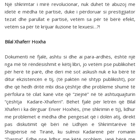
Një shkrimtar i mirë revolucionar, nuk duhet të abuzoj me
idetë e mëdha të partisë, duke i përdoruar si prestigjiator
tezat dhe parullat e partisë, vetëm sa për të bërë efekt,
vetëm sa për të krijuar iluzione te lexuesi…?!
Bilal Xhaferr Hoxha
Dokumenti në fjalë, ashtu si dhe ai para-ardhës, është një
nga më të rëndësishmit e këtij libri, jo vetëm pse publikohet
për herë të parë, dhe deri më sot askush nuk e ka bërë të
ditur ekzistencën e tij, (të paktën në shtyp publikisht), por
dhe që hedh dritë mbi disa çështje dhe probleme shumë të
përfolura të cilat kanë vite që “ziejnë” në të ashtuquajturin
“çështja Kadare-Xhaferri”. Bëhet fjalë për letrën që Bilal
Xhaferi i ka dërguar Enver Hoxhës, (me shkrimin e tij), lidhur
me problemet e mëdha dhe pengesat që i dolën atij, direkt
pas diskutimit që bëri në Lidhjen e Shkrimtarëve të
Shqipërisë në Tiranë, ku sulmoi Kadarenë për romanin
“Dasma”. Edhe pse lidhur me këtë problem, janë bërë me