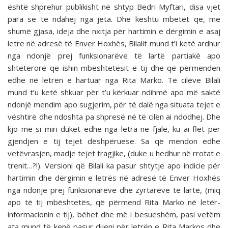
është shprehur publikisht në shtyp Bedri Myftari, disa vjet
para se të ndahej nga jeta. Dhe kështu mbetët që, me
shumë gjasa, ideja dhe nxitja për hartimin e dërgimin e asaj
letre në adresë të Enver Hoxhës, Bilalit mund t’i ketë ardhur
nga ndonjë prej funksionarëve të lartë partiakë apo
shtetërorë që ishin mbështetësit e tij dhe që përmenden
edhe në letrën e hartuar nga Rita Marko. Të cilëve Bilali
mund t’u ketë shkuar për t’u kërkuar ndihmë apo më saktë
ndonjë mendim apo sugjerim, për të dalë nga situata tejet e
vështirë dhe ndoshta pa shpresë në të cilën ai ndodhej. Dhe
kjo më si miri duket edhe nga letra në fjalë, ku ai flet për
gjendjen e tij tejet dëshpëruese. Sa që mendon edhe
vetëvrasjen, madje tejet tragjike, (duke u hedhur në rrotat e
trenit…?!). Versioni që Bilali ka pasur shtytje apo indicie për
hartimin dhe dërgimin e letrës në adresë të Enver Hoxhës
nga ndonjë prej funksionarëve dhe zyrtarëve të lartë, (miq
apo të tij mbështetës, që përmend Rita Marko në letër-
informacionin e tij), bëhet dhe më i besueshëm, pasi vetëm
ata mund të kenë pasur dijeni për letrën e Rita Markos dhe