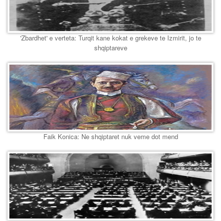
'Zbardhet' e verteta: Turqit kane kokat e grekeve te Izmirit, jo te
shqiptareve
Faik Konica: Ne shqiptaret nuk veme dot mend