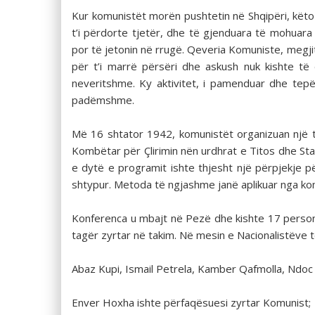
Kur komunistët morën pushtetin në Shqipëri, këto 
t’i përdorte tjetër, dhe të gjenduara të mohuara n
por të jetonin në rrugë. Qeveria Komuniste, megjit
për t’i marrë përsëri dhe askush nuk kishte të
neveritshme. Ky aktivitet, i pamenduar dhe tep
padëmshme.
Më 16 shtator 1942, komunistët organizuan një ta
Kombëtar për Çlirimin nën urdhrat e Titos dhe Sta
e dytë e programit ishte thjesht një përpjekje për
shtypur. Metoda të ngjashme janë aplikuar nga komu
Konferenca u mbajt në Pezë dhe kishte 17 persona
tagër zyrtar në takim. Në mesin e Nacionalistëve t
Abaz Kupi, Ismail Petrela, Kamber Qafmolla, Ndoc
Enver Hoxha ishte përfaqësuesi zyrtar Komunist;