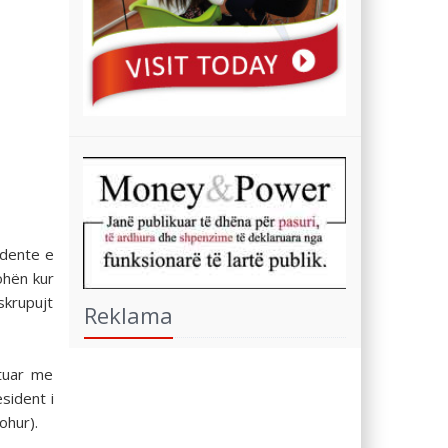
idente e
ohën kur
skrupujt
Reklama
etuar me
sident i
ohur).