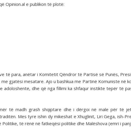
që Opinion.al e publikon të plotë:
ve të para, anëtar i Komitetit Qëndror të Partisë së Punës, Pres
e me gjatësi mesatare. Ajo u bashkua me Partinë Komuniste në k
e adoloshente, dhe që nga fillimi ka shfaqur instikte tepër të pa
 numër të madh grash shqiptare dhe i dërgoi në male për të j
raditën. Mes tyre ishin dy mikeshat e Xhuglinit, Liri Gega, ish-Pre
Politike, të rënë në fatkeqësi politike dhe Malëshova (emri i panj