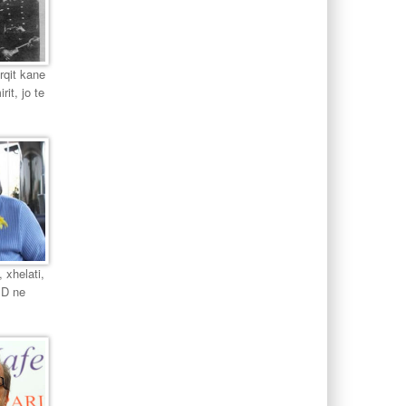
urqit kane
it, jo te
 xhelati,
PD ne