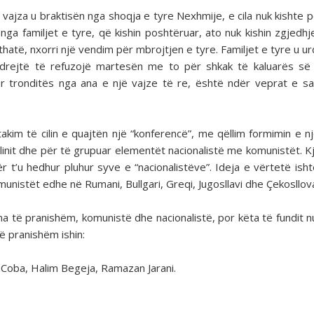
vajza u braktisën nga shoqja e tyre Nexhmije, e cila nuk kishte p
ga familjet e tyre, që kishin poshtëruar, ato nuk kishin zgjedhje
hatë, nxorri një vendim për mbrojtjen e tyre. Familjet e tyre u u
 drejtë të refuzojë martesën me to për shkak të kaluarës së
ër tronditës nga ana e një vajze të re, është ndër veprat e s
kim të cilin e quajtën një “konferencë”, me qëllim formimin e nj
linit dhe për të grupuar elementët nacionalistë me komunistët. K
 t’u hedhur pluhur syve e “nacionalistëve”. Ideja e vërtetë ishte
nistët edhe në Rumani, Bullgari, Greqi, Jugosllavi dhe Çekosllova
 të pranishëm, komunistë dhe nacionalistë, por këta të fundit nu
ë pranishëm ishin:
 Coba, Halim Begeja, Ramazan Jarani.