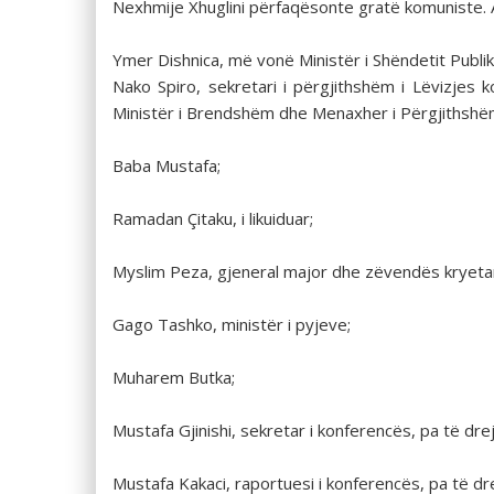
Nexhmije Xhuglini përfaqësonte gratë komuniste. 
Ymer Dishnica, më vonë Ministër i Shëndetit Publik, 
Nako Spiro, sekretari i përgjithshëm i Lëvizjes 
Ministër i Brendshëm dhe Menaxher i Përgjithshëm i
Baba Mustafa;
Ramadan Çitaku, i likuiduar;
Myslim Peza, gjeneral major dhe zëvendës kryetar 
Gago Tashko, ministër i pyjeve;
Muharem Butka;
Mustafa Gjinishi, sekretar i konferencës, pa të dre
Mustafa Kakaci, raportuesi i konferencës, pa të dr