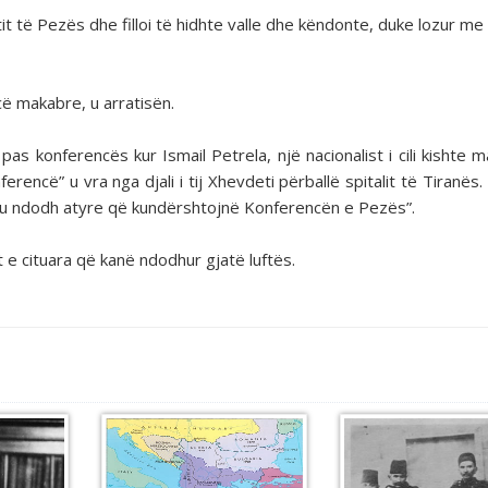
it të Pezës dhe filloi të hidhte valle dhe këndonte, duke lozur me
cë makabre, u arratisën.
s konferencës kur Ismail Petrela, një nacionalist i cili kishte m
ncë” u vra nga djali i tij Xhevdeti përballë spitalit të Tiranës.
që u ndodh atyre që kundërshtojnë Konferencën e Pezës”.
 e cituara që kanë ndodhur gjatë luftës.