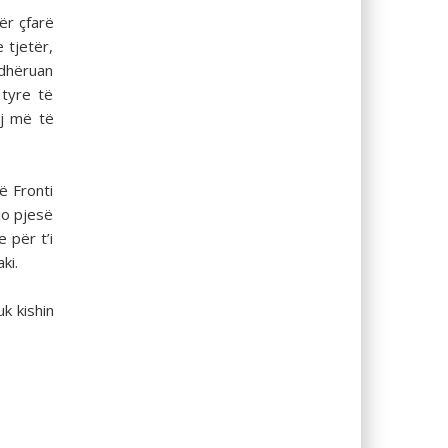
ër çfarë
 tjetër,
rdhëruan
 tyre të
aj më të
ë Fronti
jo pjesë
 për t’i
ki.
k kishin