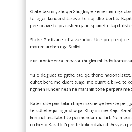
Gjatë takimit, shoqja Xhuglini, e zemëruar nga obstr
të egër kundërshtarëve të saj dhe bërtiti: Kapi
personave të pranishëm janë spiunët e kapitalistë
Shokë Partizanë lufta vazhdon. Unë propozoj q
marrim urdhra nga Stalini.
Kur “Konferenca” mbaroi Xhuglini mblodhi komunis
“Ju e dëgjuat të gjithë atë që thonë nacionalistët.
duhet bërë me duart tuaja, me duart e bijve të k
ngrihen kundër nesh në marshin tonë përpara me Sta
Katër ditë pas takimit një makinë që lëvizte përg
të udhëhequr nga shoqja Xhuglini me Kajo Karafil
kriminel analfabet të përmendur më lart. Në mesin e
urdhëroi Karafili t’i priste kokën italianit. Arsyej