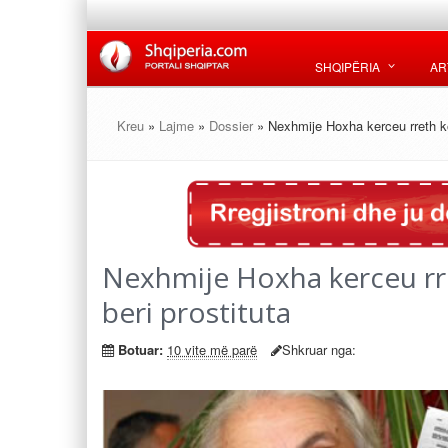
SHQIPËRIA
AR
Kreu
»
Lajme
»
Dossier
» Nexhmije Hoxha kerceu rreth kok
Nexhmije Hoxha kerceu rret
beri prostituta
Botuar:
10 vite më parë
Shkruar nga: