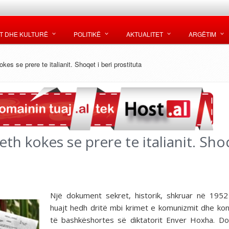
T DHE KULTURË
POLITIKË
AKTUALITET
ARGËTIM
es se prere te italianit. Shoqet i beri prostituta
h kokes se prere te italianit. Shoq
Një dokument sekret, historik, shkruar në 195
huajt hedh dritë mbi krimet e komunizmit dhe kon
të bashkëshortes së diktatorit Enver Hoxha. D