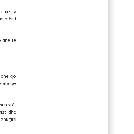
hi një sy
 numër i
ë dhe të
 dhe kjo
ë ata që
munistë,
nist dhe
 Xhuglini