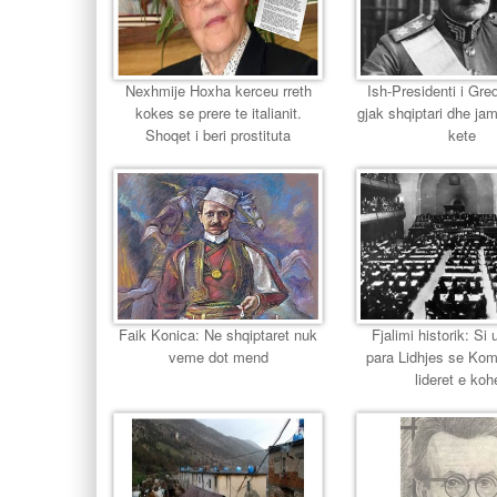
Nexhmije Hoxha kerceu rreth
Ish-Presidenti i Gr
kokes se prere te italianit.
gjak shqiptari dhe jam
Shoqet i beri prostituta
kete
Faik Konica: Ne shqiptaret nuk
Fjalimi historik: Si u
veme dot mend
para Lidhjes se Ko
lideret e koh