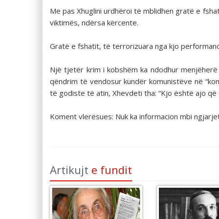
Me pas Xhuglini urdhëroi të mblidhen gratë e fshat
viktimës, ndërsa kërcente.
Gratë e fshatit, të terrorizuara nga kjo performan
Një tjetër krim i kobshëm ka ndodhur menjëherë pa
qëndrim të vendosur kundër komunistëve në “konfere
të godiste të atin, Xhevdeti tha: “Kjo është ajo 
Koment vlerësues: Nuk ka informacion mbi ngjarjet
Artikujt
e fundit