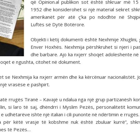
që Opinion.al publikon sot është shkruar më 15
1952 dhe konsiderohet si një material sekret shk
amerikanët për atë ç’ka po ndodhte në Shqipë
Luftës së Dytë Botërore.
Objekti i këtij dokumenti është Nexhmije Xhuglini, 
Enver Hoxhës. Nexhmija përshkruhet si njeri i pas
dhe barbare. Ajo ka nxjerr shoqet adoleshente në
oqet e ngushta, citohet në dokument.
het se Nexhmija ka nxjerr armën dhe ka kërcënuar nacionalistët. 
një vrasëse e pashpirt.
gjatë rrugës Tiranë – Kavajë u ndalua nga një grup partizanësh ko
in, si laro të saj, dhëndrri i Myslim Pezës, personalitetit komu
 udhëtarëve ishte një italian i cili punonte në ndërtimin e rrugës.
syeja për këtë vrasje të kobshme nuk është zbuluar kurrë”, shk
 mes të Pezës…