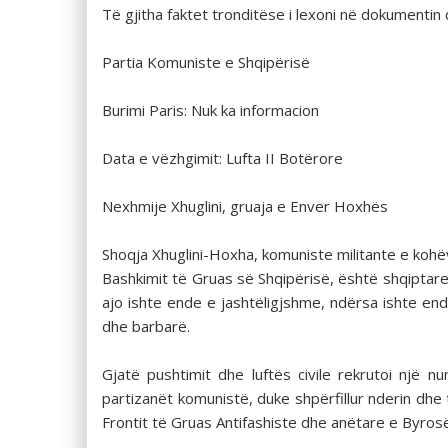
Të gjitha faktet tronditëse i lexoni në dokumentin 
Partia Komuniste e Shqipërisë
Burimi Paris: Nuk ka informacion
Data e vëzhgimit: Lufta II Botërore
Nexhmije Xhuglini, gruaja e Enver Hoxhës
Shoqja Xhuglini-Hoxha, komuniste militante e kohë
Bashkimit të Gruas së Shqipërisë, është shqiptar
ajo ishte ende e jashtëligjshme, ndërsa ishte end
dhe barbarë.
Gjatë pushtimit dhe luftës civile rekrutoi një
partizanët komunistë, duke shpërfillur nderin dhe t
Frontit të Gruas Antifashiste dhe anëtare e Byrosë 