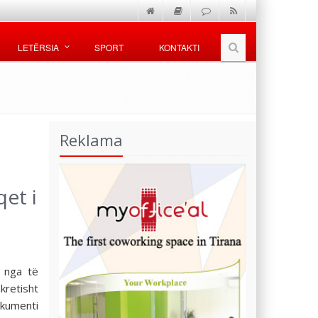
LETËRSIA
SPORT
KONTAKTI
Reklama
et i
2 nga të
kretisht
okumenti