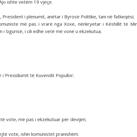
Ajo ishte vetëm 19 vjeçe.
President i plenumit, anëtar i Byrosë Politike, tani në fatkeqësi;
komuniste më pas i vrarë nga Xoxe, nënkryetar i Këshillit të Min
 Sigurisë, i cili edhe vetë më vonë u ekzekutua;
i Presidiumit të Kuvendit Popullor;
jtë vote, më pas i ekzekutuar për devijim;
ejtë vote, ishin komunistët pranishëm.