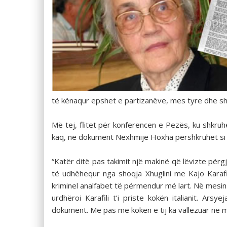
të kënaqur epshet e partizanëve, mes tyre dhe sh
Më tej, flitet për konferencen e Pezës, ku shkru
kaq, në dokument Nexhmije Hoxha përshkruhet si 
“Katër ditë pas takimit një makinë që lëvizte për
të udhëhequr nga shoqja Xhuglini me Kajo Karafil
kriminel analfabet të përmendur më lart. Në mesin e
urdhëroi Karafili t’i priste kokën italianit. Ar
dokument. Më pas me kokën e tij ka vallëzuar në