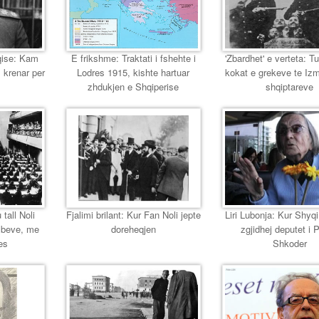
eqise: Kam
E frikshme: Traktati i fshehte i
'Zbardhet' e verteta: T
 krenar per
Lodres 1915, kishte hartuar
kokat e grekeve te Izmir
zhdukjen e Shqiperise
shqiptareve
 tall Noli
Fjalimi brilant: Kur Fan Noli jepte
Liri Lubonja: Kur Shyqi,
mbeve, me
doreheqjen
zgjidhej deputet i 
es
Shkoder