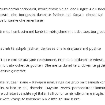
uksionizmi nacionalist, nxorri revolen e saj dhe u ngrit. Ajo u hod
talistët dhe borgjezët duhet të fshihen nga faqja e dheut! Një
ve britanike dhe amerikanë!
ë të mos humbasim më kohë të mëtejshme me sabotues borgjez
tët më të ashpër jashtë ndërtesës dhe iu drejtua si më poshtë.
 Tani e dini se ata janë reaksionarë. Prandaj ata duhet të vdesin,
ombit ata duhet të goditen! Dhe me ta duhet të zhduken të gjith
linin çlirimtar!”
jatë rrugës Tiranë – Kavajë u ndalua nga një grup partizanësh ko
in, si laro të saj, dhëndrri i Myslim Pezës, personalitetit komu
 udhëtarëve ishte një italian i cili punonte në ndërtimin e rrugës.
a për këtë vrasje të kobshme nuk është zbuluar kurrë.