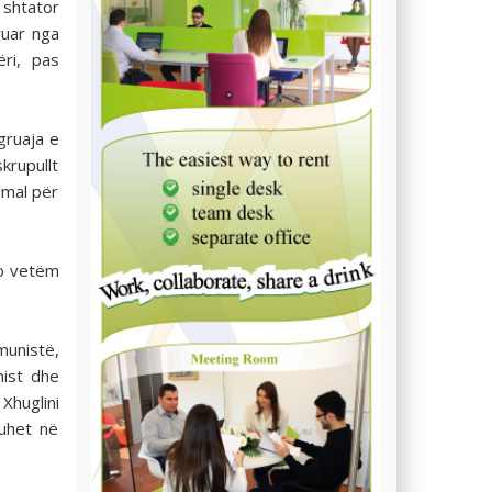
 shtator
ruar nga
ri, pas
gruaja e
krupullt
 mal për
Jo vetëm
munistë,
nist dhe
 Xhuglini
ruhet në