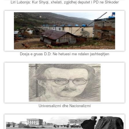
Liri Lubonja: Kur Shyqi, xhelati, zgjidhej deputet i PD ne Shkoder
Dosja e gruas D.D: Ne hetuesi me ndalen jashteqitjen
Universalizmi dhe Nacionalizmi