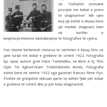
se: “Ushtarët otomanë
pozojnë me kokat e prera
të shqiptarëve”. Më vjen
keq që është e disata herë
që mediat shqiptare bien
në kurthin e
keqinterpretimeve dashakeqëse të fotografive të vjetra.
Pas shumë kërkimesh mësova të vërtetën e kësaj foto se
janë turqit me kokat e grekëve të Izmirit 1922. Fotografia
kjo sipas autorit grek Haris Tsirkinidhis, në librin e tij “Eho
Oplo Tin Aghoni”(Kam Trekëmbëshin Armë). Fotografia
është bërë në nëntor 1922 nga gazetari francez Rene Pyo.
Poshtë në greqishtë shkruan qartë se bëhet fjalë për kokat
e grekëve të Izmirit dhe jo për koka shqiptarësh.