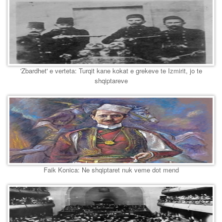
'Zbardhet' e verteta: Turqit kane kokat e grekeve te Izmirit, jo te
shqiptareve
Faik Konica: Ne shqiptaret nuk veme dot mend