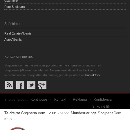
Gazmore
Foto Shqiptare
Shërbime
Real Estate Albania
Auto Albania
Kontaktoni me ne:
Shqiperia.com është një ndër portalet me më shumë informacion rreth
Shqipërisë (Albania) në internet. Ne jemi vazhdimisht në kërkim të
informacioneve të reja dhe shkrimeve, për ide ju lutem na
kontaktoni
.
Shqiperia.com:
Kontribues
»
Kontakt
»
Reklama
»
Konfidenca
Shko në fillim
Të drejtat Shqiperia.com . 2001 - 2022. Mundësuar nga
ShqiperiaCom
sh.p.k.