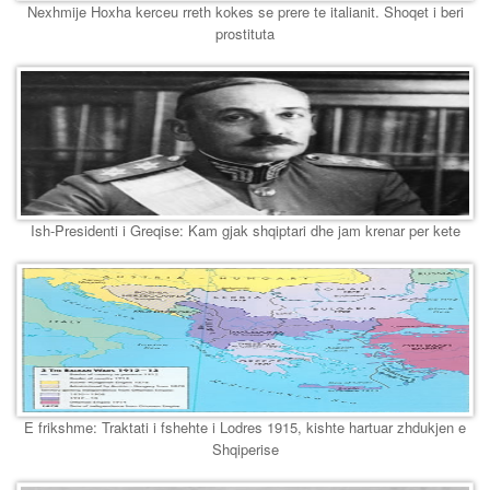
Nexhmije Hoxha kerceu rreth kokes se prere te italianit. Shoqet i beri
prostituta
Ish-Presidenti i Greqise: Kam gjak shqiptari dhe jam krenar per kete
E frikshme: Traktati i fshehte i Lodres 1915, kishte hartuar zhdukjen e
Shqiperise