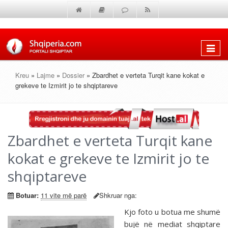
Shfaq
menun
Kreu
»
Lajme
»
Dossier
» Zbardhet e verteta Turqit kane kokat e
grekeve te Izmirit jo te shqiptareve
Zbardhet e verteta Turqit kane
kokat e grekeve te Izmirit jo te
shqiptareve
Botuar:
11 vite më parë
Shkruar nga:
Kjo foto u botua me shumë
bujë në mediat shqiptare