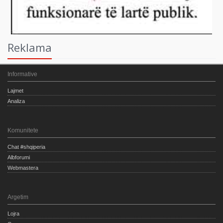
Reklama
Informative
Lajmet
Analiza
Komunitete
Chat #shqiperia
Albforumi
Webmastera
Argetim
Lojra