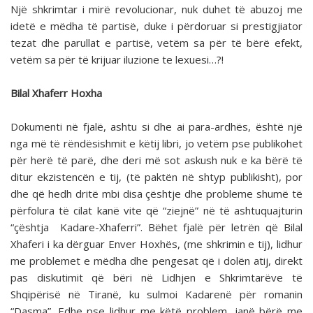
Një shkrimtar i mirë revolucionar, nuk duhet të abuzoj me
idetë e mëdha të partisë, duke i përdoruar si prestigjiator
tezat dhe parullat e partisë, vetëm sa për të bërë efekt,
vetëm sa për të krijuar iluzione te lexuesi…?!
Bilal Xhaferr Hoxha
Dokumenti në fjalë, ashtu si dhe ai para-ardhës, është një
nga më të rëndësishmit e këtij libri, jo vetëm pse publikohet
për herë të parë, dhe deri më sot askush nuk e ka bërë të
ditur ekzistencën e tij, (të paktën në shtyp publikisht), por
dhe që hedh dritë mbi disa çështje dhe probleme shumë të
përfolura të cilat kanë vite që “ziejnë” në të ashtuquajturin
“çështja Kadare-Xhaferri”. Bëhet fjalë për letrën që Bilal
Xhaferi i ka dërguar Enver Hoxhës, (me shkrimin e tij), lidhur
me problemet e mëdha dhe pengesat që i dolën atij, direkt
pas diskutimit që bëri në Lidhjen e Shkrimtarëve të
Shqipërisë në Tiranë, ku sulmoi Kadarenë për romanin
“Dasma”. Edhe pse lidhur me këtë problem, janë bërë me