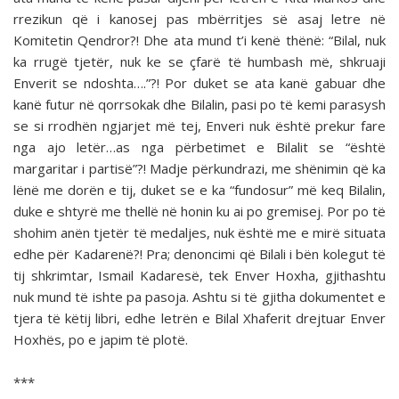
rrezikun që i kanosej pas mbërritjes së asaj letre në
Komitetin Qendror?! Dhe ata mund t’i kenë thënë: “Bilal, nuk
ka rrugë tjetër, nuk ke se çfarë të humbash më, shkruaji
Enverit se ndoshta….”?! Por duket se ata kanë gabuar dhe
kanë futur në qorrsokak dhe Bilalin, pasi po të kemi parasysh
se si rrodhën ngjarjet më tej, Enveri nuk është prekur fare
nga ajo letër…as nga përbetimet e Bilalit se “është
margaritar i partisë”?! Madje përkundrazi, me shënimin që ka
lënë me dorën e tij, duket se e ka “fundosur” më keq Bilalin,
duke e shtyrë me thellë në honin ku ai po gremisej. Por po të
shohim anën tjetër të medaljes, nuk është me e mirë situata
edhe për Kadarenë?! Pra; denoncimi që Bilali i bën kolegut të
tij shkrimtar, Ismail Kadaresë, tek Enver Hoxha, gjithashtu
nuk mund të ishte pa pasoja. Ashtu si të gjitha dokumentet e
tjera të këtij libri, edhe letrën e Bilal Xhaferit drejtuar Enver
Hoxhës, po e japim të plotë.
***