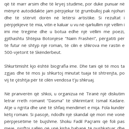
që të marr arsim dhe të kryej studime, por duke punuar në
mënyrë autodidakte jam përpjekur të grumbulloj pak njohuri
dhe të stërvit dorën në letërsi artistike. Si rezultat i
përpjekjeve të mia, vitin e kaluar u vu në qarkullim një vëllim i
imi me tregime dhe u botua edhe një vëllim me poezi,
gjithashtu Shtëpia Botonjëse “Naim Frashëri”, përgatiti për
të futur në shtyp një roman, të cilin e shkrova me rastin e
500-vjetorit të Skënderbeut.
Shkurtimisht kjo është biografia ime. Dhe tani që të mos ta
zgjas dhe të mos ju shkurtoj minutat tuaja të shtrenjta, po
vij te çështja për të cilën vendosa t’ju shkruaj.
Në pranverën që shkoi, u organizua në Tiranë një diskutim
letrar rreth romanit “Dasma” të shkrimtarit Ismail Kadare.
Atje u ngrita dhe unë të shfaq mendimet e mija. Fola kundër
këtij romani. Si pasojë, ndodhi një skandal që mori më vonë
përpjesëtime të bujshme. Shoku Fadil Paçrami që foli pas
meje, njoftoi sallën që unë kisha babanë të pushkatuar dhe