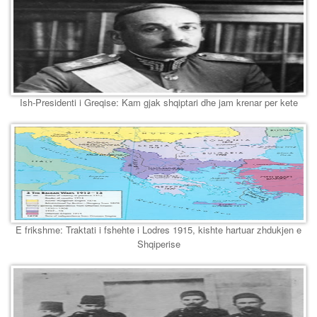
Ish-Presidenti i Greqise: Kam gjak shqiptari dhe jam krenar per kete
E frikshme: Traktati i fshehte i Lodres 1915, kishte hartuar zhdukjen e
Shqiperise