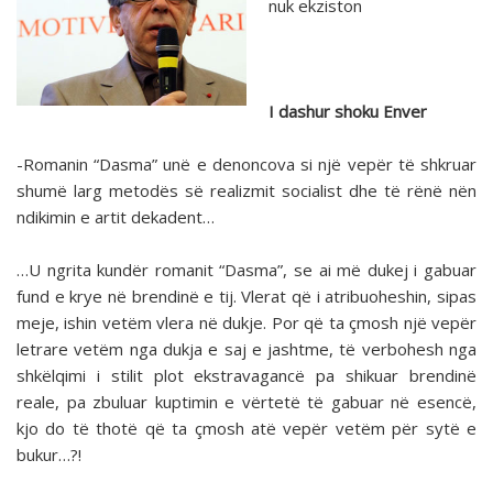
nuk ekziston
I dashur shoku Enver
-Romanin “Dasma” unë e denoncova si një vepër të shkruar
shumë larg metodës së realizmit socialist dhe të rënë nën
ndikimin e artit dekadent…
…U ngrita kundër romanit “Dasma”, se ai më dukej i gabuar
fund e krye në brendinë e tij. Vlerat që i atribuoheshin, sipas
meje, ishin vetëm vlera në dukje. Por që ta çmosh një vepër
letrare vetëm nga dukja e saj e jashtme, të verbohesh nga
shkëlqimi i stilit plot ekstravagancë pa shikuar brendinë
reale, pa zbuluar kuptimin e vërtetë të gabuar në esencë,
kjo do të thotë që ta çmosh atë vepër vetëm për sytë e
bukur…?!