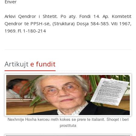
Enver
Arkivi Qendror i Shtetit. Po aty. Fondi 14. Ap. Komitetit
Qendror të PPSH-së, (Struktura) Dosja 584-585. Viti 1967,
1969. Fl. 1-180-214
Artikujt
e fundit
Nexhmije Hoxha kerceu rreth kokes se prere te italianit. Shoqet i beri
prostituta