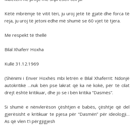
Këtë mbrëmje të vitit tëri, ju uroj jetë të gjatë dhe forca të
reja, ju uroj të jetoni edhe më shumë se 60 vjet të tjera.
Me respekt të thellë
Bilal Xhaferr Hoxha
Kullë 31.12.1969
(Shënimi i Enver Hoxhës mbi letrën e Bilal Xhaferrit: Ndonjë
autokritikë …nuk bën pse lakrat që ka në kokë, për të cilat
drejt është kritikuar, dhe jo se i bën kritika “Dasmës”.
Si shumë e nënvlerëson çështjen e babës, çështje që del
gjerësisht e kritikuar te pjesa për “Dasmën” për ideologji…
As që vlen t’i përgjigjesh