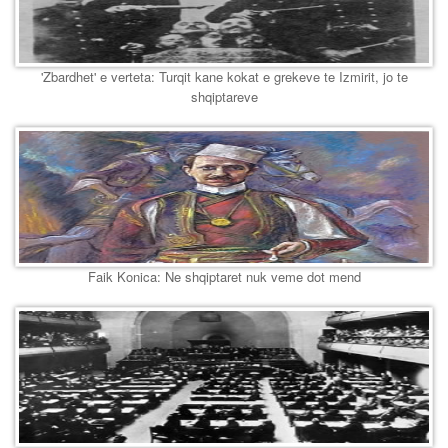
'Zbardhet' e verteta: Turqit kane kokat e grekeve te Izmirit, jo te
shqiptareve
Faik Konica: Ne shqiptaret nuk veme dot mend