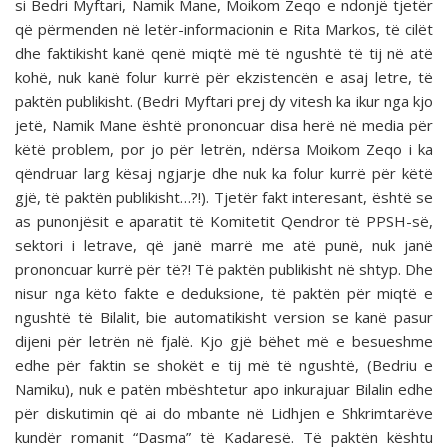
si Bedri Myftari, Namik Mane, Moikom Zeqo e ndonjë tjetër
që përmenden në letër-informacionin e Rita Markos, të cilët
dhe faktikisht kanë qenë miqtë më të ngushtë të tij në atë
kohë, nuk kanë folur kurrë për ekzistencën e asaj letre, të
paktën publikisht. (Bedri Myftari prej dy vitesh ka ikur nga kjo
jetë, Namik Mane është prononcuar disa herë në media për
këtë problem, por jo për letrën, ndërsa Moikom Zeqo i ka
qëndruar larg kësaj ngjarje dhe nuk ka folur kurrë për këtë
gjë, të paktën publikisht…?!). Tjetër fakt interesant, është se
as punonjësit e aparatit të Komitetit Qendror të PPSH-së,
sektori i letrave, që janë marrë me atë punë, nuk janë
prononcuar kurrë për të?! Të paktën publikisht në shtyp. Dhe
nisur nga këto fakte e deduksione, të paktën për miqtë e
ngushtë të Bilalit, bie automatikisht version se kanë pasur
dijeni për letrën në fjalë. Kjo gjë bëhet më e besueshme
edhe për faktin se shokët e tij më të ngushtë, (Bedriu e
Namiku), nuk e patën mbështetur apo inkurajuar Bilalin edhe
për diskutimin që ai do mbante në Lidhjen e Shkrimtarëve
kundër romanit “Dasma” të Kadaresë. Të paktën kështu