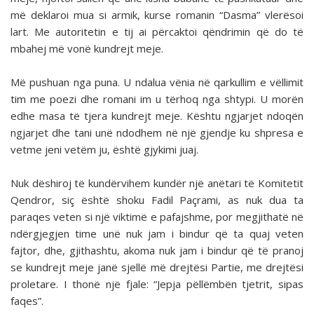
më deklaroi mua si armik, kurse romanin “Dasma” vlerësoi
lart. Me autoritetin e tij ai përcaktoi qëndrimin që do të
mbahej më vonë kundrejt meje.
Më pushuan nga puna. U ndalua vënia në qarkullim e vëllimit
tim me poezi dhe romani im u tërhoq nga shtypi. U morën
edhe masa të tjera kundrejt meje. Kështu ngjarjet ndoqën
ngjarjet dhe tani unë ndodhem në një gjendje ku shpresa e
vetme jeni vetëm ju, është gjykimi juaj.
Nuk dëshiroj të kundërvihem kundër një anëtari të Komitetit
Qendror, siç është shoku Fadil Paçrami, as nuk dua ta
paraqes veten si një viktimë e pafajshme, por megjithatë në
ndërgjegjen time unë nuk jam i bindur që ta quaj veten
fajtor, dhe, gjithashtu, akoma nuk jam i bindur që të pranoj
se kundrejt meje janë sjellë më drejtësi Partie, me drejtësi
proletare. I thonë një fjale: “Jepja pëllëmbën tjetrit, sipas
faqes”.