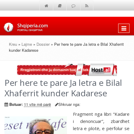
Shfaq
menun
Kreu
»
Lajme
»
Dossier
» Per here te pare Ja letra e Bilal Xhaferrit
kunder Kadarese
Per here te pare Ja letra e Bilal
Xhaferrit kunder Kadarese
Botuar:
11 vite më parë
Shkruar nga:
Fragment nga libri “Kadare
i denoncuar”, zbardhet
letra e plotë, e përfolur se