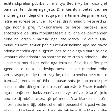
është shprehur publikisht në shtyp Bedri Myftari, disa vjet
para se të ndahej nga jeta. Dhe kështu mbetët që, me
shumë gjasa, ideja dhe nxitja për hartimin e dërgimin e asaj
letre në adresë të Enver Hoxhës, Bilalit mund t’i ketë ardhur
nga ndonjë prej funksionarëve të lartë partiakë apo
shtetërorë që ishin mbështetësit e tij dhe që përmenden
edhe në letrën e hartuar nga Rita Marko. Të cilëve Bilali
mund t’u ketë shkuar për t’u kërkuar ndihmë apo më saktë
ndonjë mendim apo sugjerim, për të dalë nga situata tejet e
vështirë dhe ndoshta pa shpresë në të cilën ai ndodhej. Dhe
kjo më si miri duket edhe nga letra në fjalë, ku ai flet për
gjendjen e tij tejet dëshpëruese. Sa që mendon edhe
vetëvrasjen, madje tejet tragjike, (duke u hedhur në rrotat e
trenit…?!). Versioni që Bilali ka pasur shtytje apo indicie për
hartimin dhe dërgimin e letrës në adresë të Enver Hoxhës
nga ndonjë prej funksionarëve dhe zyrtarëve të lartë, (miq
apo të tij mbështetës, që përmend Rita Marko në letër-
informacionin e tij), bëhet dhe më i besueshëm, pasi vetëm
ata mund të kenë pasur dijeni për letrën e Rita Markos dhe