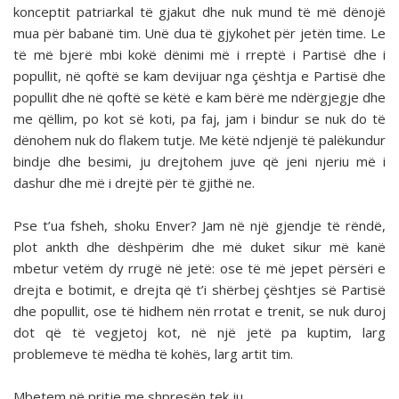
konceptit patriarkal të gjakut dhe nuk mund të më dënojë
mua për babanë tim. Unë dua të gjykohet për jetën time. Le
të më bjerë mbi kokë dënimi më i rreptë i Partisë dhe i
popullit, në qoftë se kam devijuar nga çështja e Partisë dhe
popullit dhe në qoftë se këtë e kam bërë me ndërgjegje dhe
me qëllim, po kot së koti, pa faj, jam i bindur se nuk do të
dënohem nuk do flakem tutje. Me këtë ndjenjë të palëkundur
bindje dhe besimi, ju drejtohem juve që jeni njeriu më i
dashur dhe më i drejtë për të gjithë ne.
Pse t’ua fsheh, shoku Enver? Jam në një gjendje të rëndë,
plot ankth dhe dëshpërim dhe më duket sikur më kanë
mbetur vetëm dy rrugë në jetë: ose të më jepet përsëri e
drejta e botimit, e drejta që t’i shërbej çështjes së Partisë
dhe popullit, ose të hidhem nën rrotat e trenit, se nuk duroj
dot që të vegjetoj kot, në një jetë pa kuptim, larg
problemeve të mëdha të kohës, larg artit tim.
Mbetem në pritje me shpresën tek ju.