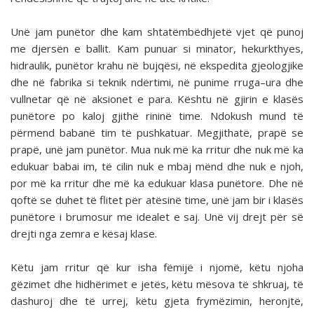
Unë jam punëtor dhe kam shtatëmbëdhjetë vjet që punoj
me djersën e ballit. Kam punuar si minator, hekurkthyes,
hidraulik, punëtor krahu në bujqësi, në ekspedita gjeologjike
dhe në fabrika si teknik ndërtimi, në punime rruga–ura dhe
vullnetar që në aksionet e para. Kështu në gjirin e klasës
punëtore po kaloj gjithë rininë time. Ndokush mund të
përmend babanë tim të pushkatuar. Megjithatë, prapë se
prapë, unë jam punëtor. Mua nuk më ka rritur dhe nuk më ka
edukuar babai im, të cilin nuk e mbaj mënd dhe nuk e njoh,
por më ka rritur dhe më ka edukuar klasa punëtore. Dhe në
qoftë se duhet të flitet për atësinë time, unë jam bir i klasës
punëtore i brumosur me idealet e saj. Unë vij drejt për së
drejti nga zemra e kësaj klase.
Këtu jam rritur që kur isha fëmijë i njomë, këtu njoha
gëzimet dhe hidhërimet e jetës, këtu mësova të shkruaj, të
dashuroj dhe të urrej, këtu gjeta frymëzimin, heronjtë,