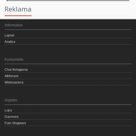
Reklama
Informative
Lajmet
Analiza
Komunitete
Chat #shqiperia
Albforumi
Webmastera
Argetim
Lojra
Gazmore
Foto Shqiptare