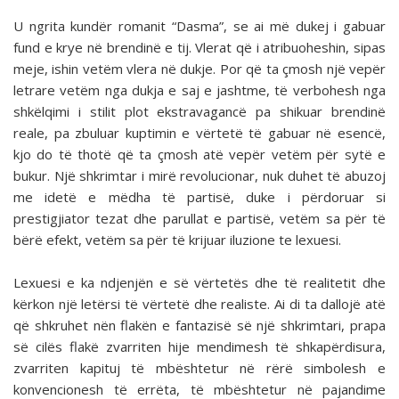
U ngrita kundër romanit “Dasma”, se ai më dukej i gabuar
fund e krye në brendinë e tij. Vlerat që i atribuoheshin, sipas
meje, ishin vetëm vlera në dukje. Por që ta çmosh një vepër
letrare vetëm nga dukja e saj e jashtme, të verbohesh nga
shkëlqimi i stilit plot ekstravagancë pa shikuar brendinë
reale, pa zbuluar kuptimin e vërtetë të gabuar në esencë,
kjo do të thotë që ta çmosh atë vepër vetëm për sytë e
bukur. Një shkrimtar i mirë revolucionar, nuk duhet të abuzoj
me idetë e mëdha të partisë, duke i përdoruar si
prestigjiator tezat dhe parullat e partisë, vetëm sa për të
bërë efekt, vetëm sa për të krijuar iluzione te lexuesi.
Lexuesi e ka ndjenjën e së vërtetës dhe të realitetit dhe
kërkon një letërsi të vërtetë dhe realiste. Ai di ta dallojë atë
që shkruhet nën flakën e fantazisë së një shkrimtari, prapa
së cilës flakë zvarriten hije mendimesh të shkapërdisura,
zvarriten kapituj të mbështetur në rërë simbolesh e
konvencionesh të errëta, të mbështetur në pajandime