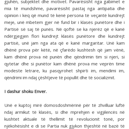
gjuhën, subjektet dhe motivet. Pavarësisht nga gabimet e
mia të mundshme, pavarësisht pastaj nga antipatia dhe
opinion i keq që mund të kenë persona të veçantë kundrejt
meje, unë mbetem gjer në fund bir i klasës punëtore dhe i
Partisë së saj të punës. Në qoftë se ka njerëz që e kanë
ndërgjegjen flori kundrejt klasës punëtore dhe kundrejt
partisë, unë jam nga ata që e kanë margaritar. Unë kam
dhënë prova për këtë, në çfarëdo kushtesh që jam vënë,
kam dhënë prova në punën dhe qëndrimin tim si njeri, si
qytetar dhe si punëtor kam dhënë prova me veprën time
modeste letrare, ku pasqyrohet shpirti im, mendimi im,
qëndrimi im ndaj çështjeve të popullit dhe të socializmit.
I dashur shoku Enver.
Unë e kuptoj mirë domosdoshmërinë për të zhvilluar luftë
ndaj armikut të klasës, si dhe mprehjen e vigjilencës në
kushtet aktuale të thellimit të revolucionit tonë, por
njëkohësisht e di se Partia nuk gjykon thjeshtë në bazë të