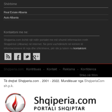
Shërbime
Real Estate Albania
Auto Albania
Kontaktoni me ne:
Shqiperia.com është një ndër portalet me më shumë informacion rreth
Shqipërisë (Albania) në internet. Ne jemi vazhdimisht në kërkim të
informacioneve të reja dhe shkrimeve, për ide ju lutem na
kontaktoni
.
Shqiperia.com:
Kontribues
»
Kontakt
»
Reklama
»
Konfidenca
Shko në fillim
Të drejtat Shqiperia.com . 2001 - 2022. Mundësuar nga
ShqiperiaCom
sh.p.k.