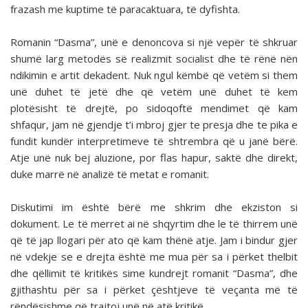
frazash me kuptime të paracaktuara, të dyfishta.
Romanin “Dasma”, unë e denoncova si një vepër të shkruar
shumë larg metodës së realizmit socialist dhe të rënë nën
ndikimin e artit dekadent. Nuk ngul këmbë që vetëm si them
unë duhet të jetë dhe që vetëm unë duhet të kem
plotësisht të drejtë, po sidoqoftë mendimet që kam
shfaqur, jam në gjendje t’i mbroj gjer te presja dhe te pika e
fundit kundër interpretimeve të shtrembra që u janë bërë.
Atje unë nuk bej aluzione, por flas hapur, saktë dhe direkt,
duke marrë në analizë të metat e romanit.
Diskutimi im është bërë me shkrim dhe ekziston si
dokument. Le të merret ai në shqyrtim dhe le të thirrem unë
që të jap llogari për ato që kam thënë atje. Jam i bindur gjer
në vdekje se e drejta është me mua për sa i përket thelbit
dhe qëllimit të kritikës sime kundrejt romanit “Dasma”, dhe
gjithashtu për sa i përket çështjeve të veçanta më të
rëndësishme që trajtoj unë në atë kritikë.