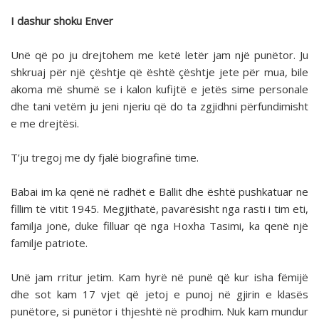
I dashur shoku Enver
Unë që po ju drejtohem me ketë letër jam një punëtor. Ju
shkruaj për një çështje që është çështje jete për mua, bile
akoma më shumë se i kalon kufijtë e jetës sime personale
dhe tani vetëm ju jeni njeriu që do ta zgjidhni përfundimisht
e me drejtësi.
T’ju tregoj me dy fjalë biografinë time.
Babai im ka qenë në radhët e Ballit dhe është pushkatuar ne
fillim të vitit 1945. Megjithatë, pavarësisht nga rasti i tim eti,
familja jonë, duke filluar që nga Hoxha Tasimi, ka qenë një
familje patriote.
Unë jam rritur jetim. Kam hyrë në punë që kur isha fëmijë
dhe sot kam 17 vjet që jetoj e punoj në gjirin e klasës
punëtore, si punëtor i thjeshtë në prodhim. Nuk kam mundur