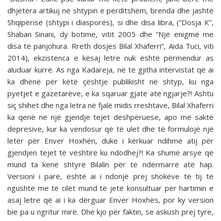
dhjetëra artikuj në shtypin e përditshëm, brenda dhe jashtë
Shqipërisë (shtypi i diasporës), si dhe disa libra, (“Dosja K”,
Shaban Sinani, dy botime, vitit 2005 dhe “Një enigmë me
disa të panjohura. Rreth dosjes Bilal Xhaferri”, Aida Tuci, viti
2014), ekzistenca e kësaj letre nuk është përmendur as
aluduar kurrë. As nga Kadareja, në të gjitha intervistat që ai
ka dhënë për këtë çështje publikisht në shtyp, ku nga
pyetjet e gazetarëve, e ka sqaruar gjatë atë ngjarje?! Ashtu
siç shihet dhe nga letra në fjalë midis rreshtave, Bilal Xhaferri
ka qenë në një gjendje tejet dëshpëruese, apo më saktë
depresive, kur ka vendosur që të ulet dhe të formulojë një
letër për Enver Hoxhën, duke i kërkuar ndihmë atij për
gjendjen tejet të vështirë ku ndodhej?! Ka shumë arsye që
mund ta kenë shtyrë Bilalin për të ndërmarrë atë hap.
Versioni i parë, është ai i ndonjë prej shokëve të tij të
ngushtë me të cilët mund të jetë konsultuar për hartimin e
asaj letre që ai i ka dërguar Enver Hoxhës, por ky version
bie pa u ngritur mirë. Dhe kjo për faktin, se askush prej tyre,