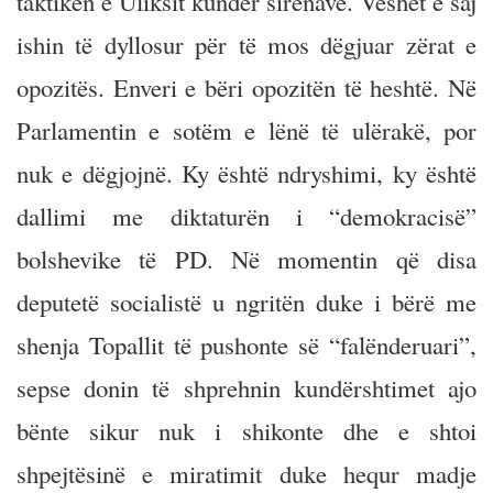
taktikën e Uliksit kundër sirenave. Veshët e saj
ishin të dyllosur për të mos dëgjuar zërat e
opozitës. Enveri e bëri opozitën të heshtë. Në
Parlamentin e sotëm e lënë të ulërakë, por
nuk e dëgjojnë. Ky është ndryshimi, ky është
dallimi me diktaturën i “demokracisë”
bolshevike të PD. Në momentin që disa
deputetë socialistë u ngritën duke i bërë me
shenja Topallit të pushonte së “falënderuari”,
sepse donin të shprehnin kundërshtimet ajo
bënte sikur nuk i shikonte dhe e shtoi
shpejtësinë e miratimit duke hequr madje