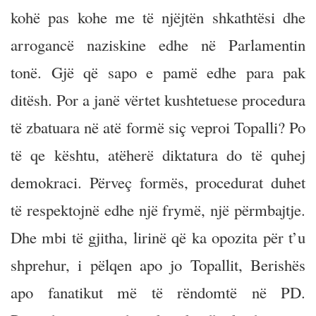
kohë pas kohe me të njëjtën shkathtësi dhe
arrogancë naziskine edhe në Parlamentin
tonë. Gjë që sapo e pamë edhe para pak
ditësh. Por a janë vërtet kushtetuese procedura
të zbatuara në atë formë siç veproi Topalli? Po
të qe kështu, atëherë diktatura do të quhej
demokraci. Përveç formës, procedurat duhet
të respektojnë edhe një frymë, një përmbajtje.
Dhe mbi të gjitha, lirinë që ka opozita për t’u
shprehur, i pëlqen apo jo Topallit, Berishës
apo fanatikut më të rëndomtë në PD.