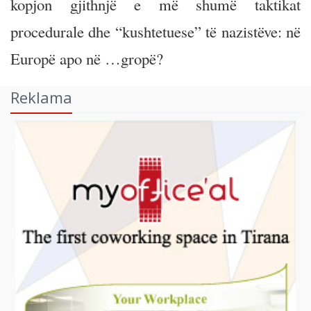
kopjon gjithnjë e më shumë taktikat
procedurale dhe “kushtetuese” të nazistëve: në
Europë apo në …gropë?
Reklama