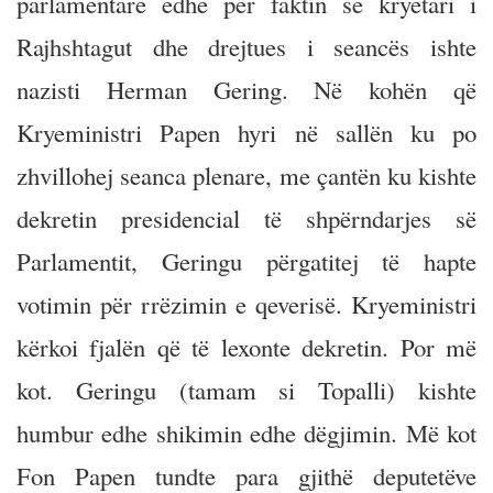
parlamentare edhe për faktin se kryetari i
Rajhshtagut dhe drejtues i seancës ishte
nazisti Herman Gering. Në kohën që
Kryeministri Papen hyri në sallën ku po
zhvillohej seanca plenare, me çantën ku kishte
dekretin presidencial të shpërndarjes së
Parlamentit, Geringu përgatitej të hapte
votimin për rrëzimin e qeverisë. Kryeministri
kërkoi fjalën që të lexonte dekretin. Por më
kot. Geringu (tamam si Topalli) kishte
humbur edhe shikimin edhe dëgjimin. Më kot
Fon Papen tundte para gjithë deputetëve