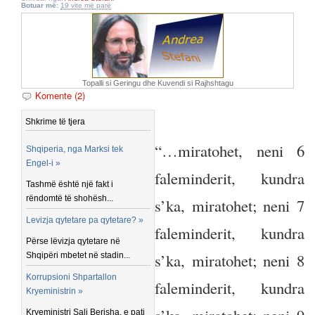
Botuar më:
19 vite më parë
Topalli si Geringu dhe Kuvendi si Rajhshtagu
Komente (2)
Shkrime të tjera
“…miratohet, neni 6
Shqiperia, nga Marksi tek
Engel-i »
faleminderit, kundra
Tashmë është një fakt i
rëndomtë të shohësh...
s’ka, miratohet; neni 7
Levizja qytetare pa qytetare? »
faleminderit, kundra
Përse lëvizja qytetare në
s’ka, miratohet; neni 8
Shqipëri mbetet në stadin...
Korrupsioni Shpartallon
faleminderit, kundra
Kryeministrin »
Kryeministri Sali Berisha, e pati