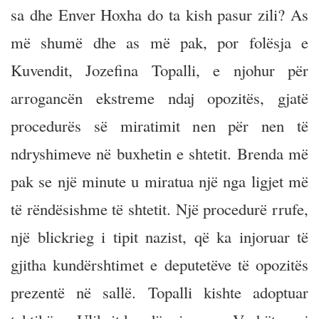
sa dhe Enver Hoxha do ta kish pasur zili? As
më shumë dhe as më pak, por folësja e
Kuvendit, Jozefina Topalli, e njohur për
arrogancën ekstreme ndaj opozitës, gjatë
procedurës së miratimit nen për nen të
ndryshimeve në buxhetin e shtetit. Brenda më
pak se një minute u miratua një nga ligjet më
të rëndësishme të shtetit. Një procedurë rrufe,
një blickrieg i tipit nazist, që ka injoruar të
gjitha kundërshtimet e deputetëve të opozitës
prezentë në sallë. Topalli kishte adoptuar