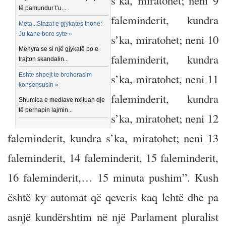
s’ka, miratohet; neni 9
të pamundur t’u...
faleminderit, kundra
Meta...Stazat e gjykates thone:
Ju kane bere syte »
s’ka, miratohet; neni 10
Mënyra se si një gjykatë po e
faleminderit, kundra
trajton skandalin...
Eshte shpejt te brohorasim
s’ka, miratohet, neni 11
konsensusin »
faleminderit, kundra
Shumica e mediave nxituan dje
të përhapin lajmin...
s’ka, miratohet; neni 12
faleminderit, kundra s’ka, miratohet; neni 13
faleminderit, 14 faleminderit, 15 faleminderit,
16 faleminderit,… 15 minuta pushim”. Kush
është ky automat që qeveris kaq lehtë dhe pa
asnjë kundërshtim në një Parlament pluralist