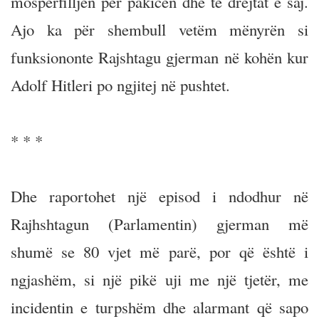
mospërfilljen për pakicën dhe të drejtat e saj.
Ajo ka për shembull vetëm mënyrën si
funksiononte Rajshtagu gjerman në kohën kur
Adolf Hitleri po ngjitej në pushtet.
* * *
Dhe raportohet një episod i ndodhur në
Rajhshtagun (Parlamentin) gjerman më
shumë se 80 vjet më parë, por që është i
ngjashëm, si një pikë uji me një tjetër, me
incidentin e turpshëm dhe alarmant që sapo