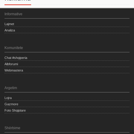
Informative
Lajmet
Analiza
Komunitete
Chat #shqiperia
Albforumi
Webmastera
Argetim
Lojra
Gazmore
Foto Shqiptare
Shërbime