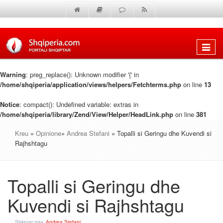
Shfaq
menun
Warning
: preg_replace(): Unknown modifier '{' in
/home/shqiperia/application/views/helpers/Fetchterms.php
on line
13
Notice
: compact(): Undefined variable: extras in
/home/shqiperia/library/Zend/View/Helper/HeadLink.php
on line
381
Kreu
»
Opinione
»
Andrea Stefani
» Topalli si Geringu dhe Kuvendi si
Rajhshtagu
Topalli si Geringu dhe
Kuvendi si Rajhshtagu
Shkruar nga:
Andrea Stefani