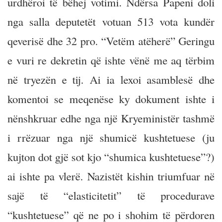
urdhëroi të bëhej votimi. Ndërsa Papeni doli
nga salla deputetët votuan 513 vota kundër
qeverisë dhe 32 pro. “Vetëm atëherë” Geringu
e vuri re dekretin që ishte vënë me aq tërbim
në tryezën e tij. Ai ia lexoi asamblesë dhe
komentoi se meqenëse ky dokument ishte i
nënshkruar edhe nga një Kryeministër tashmë
i rrëzuar nga një shumicë kushtetuese (ju
kujton dot gjë sot kjo “shumica kushtetuese”?)
ai ishte pa vlerë. Nazistët kishin triumfuar në
sajë të “elasticitetit” të procedurave
“kushtetuese” që ne po i shohim të përdoren