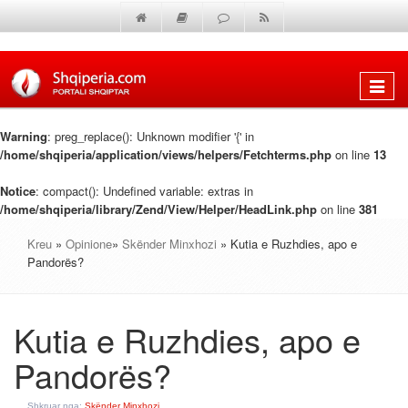
Shfaq
menun
Warning
: preg_replace(): Unknown modifier '{' in
/home/shqiperia/application/views/helpers/Fetchterms.php
on line
13
Notice
: compact(): Undefined variable: extras in
/home/shqiperia/library/Zend/View/Helper/HeadLink.php
on line
381
Kreu
»
Opinione
»
Skënder Minxhozi
» Kutia e Ruzhdies, apo e
Pandorës?
Kutia e Ruzhdies, apo e
Pandorës?
Shkruar nga:
Skënder Minxhozi