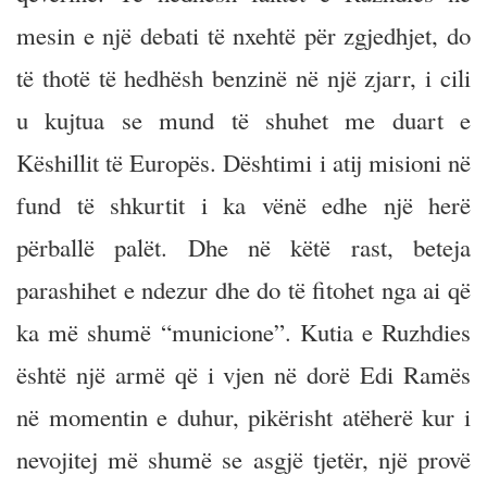
mesin e një debati të nxehtë për zgjedhjet, do
të thotë të hedhësh benzinë në një zjarr, i cili
u kujtua se mund të shuhet me duart e
Këshillit të Europës. Dështimi i atij misioni në
fund të shkurtit i ka vënë edhe një herë
përballë palët. Dhe në këtë rast, beteja
parashihet e ndezur dhe do të fitohet nga ai që
ka më shumë “municione”. Kutia e Ruzhdies
është një armë që i vjen në dorë Edi Ramës
në momentin e duhur, pikërisht atëherë kur i
nevojitej më shumë se asgjë tjetër, një provë