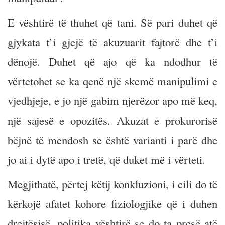
E vështirë të thuhet që tani. Së pari duhet që
gjykata t’i gjejë të akuzuarit fajtorë dhe t’i
dënojë. Duhet që ajo që ka ndodhur të
vërtetohet se ka qenë një skemë manipulimi e
vjedhjeje, e jo një gabim njerëzor apo më keq,
një sajesë e opozitës. Akuzat e prokurorisë
bëjnë të mendosh se është varianti i parë dhe
jo ai i dytë apo i tretë, që duket më i vërteti.
Megjithatë, përtej këtij konkluzioni, i cili do të
kërkojë afatet kohore fiziologjike që i duhen
drejtësisë, politika vështirë se do ta presë atë