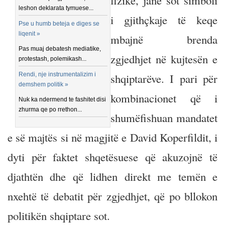
fizike, janë sot simboli
leshon deklarata tymuese...
i gjithçkaje të keqe
Pse u humb beteja e diges se
liqenit »
mbajnë brenda
Pas muaj debatesh mediatike,
zgjedhjet në kujtesën e
protestash, polemikash...
Rendi, nje instrumentalizim i
shqiptarëve. I pari për
demshem politik »
kombinacionet që i
Nuk ka ndermend te fashitet disi
zhurma qe po rrethon...
shumëfishuan mandatet
e së majtës si në magjitë e David Koperfildit, i
dyti për faktet shqetësuese që akuzojnë të
djathtën dhe që lidhen direkt me temën e
nxehtë të debatit për zgjedhjet, që po bllokon
politikën shqiptare sot.