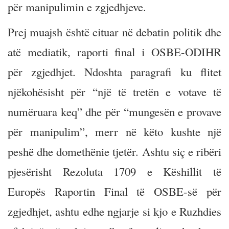
për manipulimin e zgjedhjeve.
Prej muajsh është cituar në debatin politik dhe
atë mediatik, raporti final i OSBE-ODIHR
për zgjedhjet. Ndoshta paragrafi ku flitet
njëkohësisht për “një të tretën e votave të
numëruara keq” dhe për “mungesën e provave
për manipulim”, merr në këto kushte një
peshë dhe domethënie tjetër. Ashtu siç e ribëri
pjesërisht Rezoluta 1709 e Këshillit të
Europës Raportin Final të OSBE-së për
zgjedhjet, ashtu edhe ngjarje si kjo e Ruzhdies