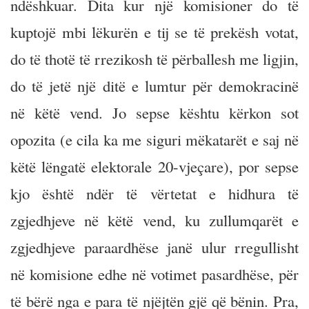
ndëshkuar. Dita kur një komisioner do të
kuptojë mbi lëkurën e tij se të prekësh votat,
do të thotë të rrezikosh të përballesh me ligjin,
do të jetë një ditë e lumtur për demokracinë
në këtë vend. Jo sepse kështu kërkon sot
opozita (e cila ka me siguri mëkatarët e saj në
këtë lëngatë elektorale 20-vjeçare), por sepse
kjo është ndër të vërtetat e hidhura të
zgjedhjeve në këtë vend, ku zullumqarët e
zgjedhjeve paraardhëse janë ulur rregullisht
në komisione edhe në votimet pasardhëse, për
të bërë nga e para të njëjtën gjë që bënin. Pra,