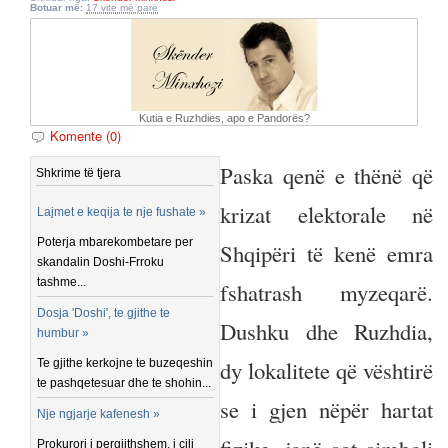
Botuar më:
17 vite më parë
Kutia e Ruzhdies, apo e Pandorës?
Komente (0)
Paska qenë e thënë që
Shkrime të tjera
krizat elektorale në
Lajmet e keqija te nje fushate »
Poterja mbarekombetare per
Shqipëri të kenë emra
skandalin Doshi-Frroku
tashme...
fshatrash myzeqarë.
Dosja 'Doshi', te gjithe te
Dushku dhe Ruzhdia,
humbur »
dy lokalitete që vështirë
Te gjithe kerkojne te buzeqeshin
te pashqetesuar dhe te shohin...
se i gjen nëpër hartat
Nje ngjarje kafenesh »
Prokurori i pergjithshem, i cili