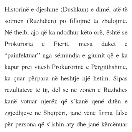
Historinë e djeshme (Dushkun) e dimë, atë të
sotmen (Ruzhdien) po fillojmë ta zbulojmë.
Në thelb, ajo që ka ndodhur këto orë, është se
Prokuroria e Fierit, mesa duket e
“painfektuar” nga sëmundja e gjumit që e ka
kapur prej vitesh Prokurorinë e Përgjithshme,
ka çuar përpara në heshtje një hetim. Sipas
rezultateve të tij, del se në zonën e Ruzhdies
kanë votuar njerëz që s’kanë qenë ditën e
zgjedhjeve në Shqipëri, janë vënë firma false
për persona që s’ishin aty dhe janë kërcënuar