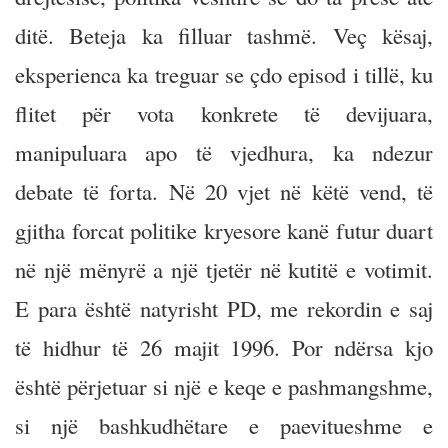
ditë. Beteja ka filluar tashmë. Veç kësaj,
eksperienca ka treguar se çdo episod i tillë, ku
flitet për vota konkrete të devijuara,
manipuluara apo të vjedhura, ka ndezur
debate të forta. Në 20 vjet në këtë vend, të
gjitha forcat politike kryesore kanë futur duart
në një mënyrë a një tjetër në kutitë e votimit.
E para është natyrisht PD, me rekordin e saj
të hidhur të 26 majit 1996. Por ndërsa kjo
është përjetuar si një e keqe e pashmangshme,
si një bashkudhëtare e paevitueshme e