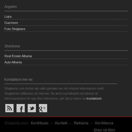
Argetim
Lojra
Gazmore
Foto Shqiptare
Shërbime
Real Estate Albania
Auto Albania
Kontaktoni me ne:
Shqiperia.com është një ndër portalet me më shumë informacion rreth
Shqipërisë (Albania) në internet. Ne jemi vazhdimisht në kërkim të
informacioneve të reja dhe shkrimeve, për ide ju lutem na
kontaktoni
.
Shqiperia.com:
Kontribues
»
Kontakt
»
Reklama
»
Konfidenca
Shko në fillim