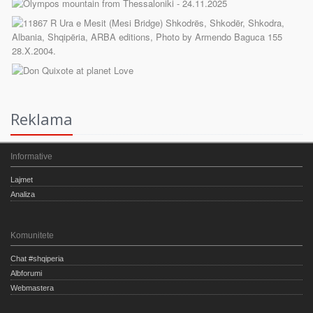
Reklama
Informative
Lajmet
Analiza
Komunitete
Chat #shqiperia
Albforumi
Webmastera