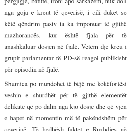
përgjigje, batutë, ironi apo sarkazëm, nuk doli
nga goja e kreut të qeverisë, i cili duket se
këtë qëndrim pasiv ia ka imponuar të gjithë
mazhorancës, kur është fjala për të
anashkaluar dosjen në fjalë. Vetëm dje kreu i
grupit parlamentar të PD-së reagoi publikisht
për episodin në fjalë.
Shumica po mundohet të bëjë me kokëfortësi
veshin e shurdhët për të gjithë elementët
delikatë që po dalin nga kjo dosje dhe që vjen
e hapet në momentin më të pakëndshëm për
qeverinë. Të hedhësh faktet e Ruzhdies në