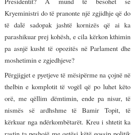
Presidentit? A mund të besohet se
Kryeministri do të pranonte një zgjidhje që do
të dalë sadopak jashtë kornizës që ai ka
parashikuar prej kohësh, e cila kërkon kthimin
pa asnjë kusht të opozitës në Parlament dhe
moshetimin e zgjedhjeve?
Përgjigjet e pyetjeve të mësipërme na çojnë në
thelbin e komplotit të vogël që po luhet këto
orë, me qëllim dëmtimin, ende pa nisur, të
nismës së ardhshme të Bamir Topit, të
kërkuar nga ndërkombëtarët. Kreu i shtetit ka
rastin ta peshojë me qetësi këtë gossip politik