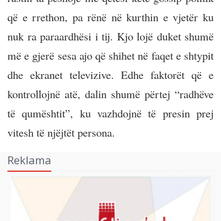
që e rrethon, pa rënë në kurthin e vjetër ku
nuk ra paraardhësi i tij. Kjo lojë duket shumë
më e gjerë sesa ajo që shihet në faqet e shtypit
dhe ekranet televizive. Edhe faktorët që e
kontrollojnë atë, dalin shumë përtej “radhëve
të qumështit”, ku vazhdojnë të presin prej
vitesh të njëjtët persona.
Reklama