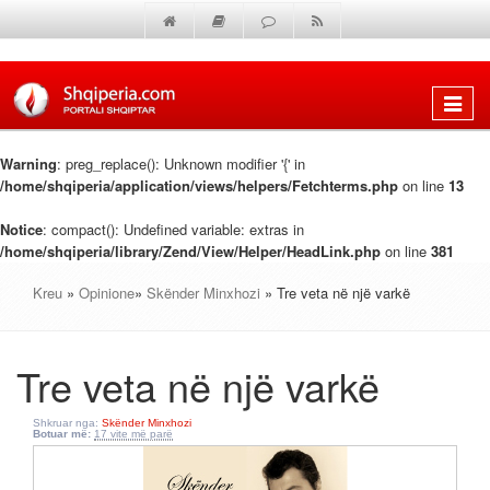
Shfaq
menun
Warning
: preg_replace(): Unknown modifier '{' in
/home/shqiperia/application/views/helpers/Fetchterms.php
on line
13
Notice
: compact(): Undefined variable: extras in
/home/shqiperia/library/Zend/View/Helper/HeadLink.php
on line
381
Kreu
»
Opinione
»
Skënder Minxhozi
» Tre veta në një varkë
Tre veta në një varkë
Shkruar nga:
Skënder Minxhozi
Botuar më:
17 vite më parë