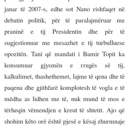
janar të 2007-s, edhe sot Nano rishfaqet në
debatin politik, për të paralajmëruar me
praninë e tij Presidentin dhe për të
sugjestionuar me mesazhet e tij turbulluese
opozitën. Tani që mandati i Bamir Topit ka
konsumuar gjysmën e rrugës së tij,
kalkulimet, thashethemet, lajme të qena dhe të
paqena dhe gjithfarë komplotesh të vogla e të
mëdha as lidhen me të, nuk mund të mos e
tërheqin vëmendjen e kreut të shtetit. Ajo që
shohim këto orë është pjesë e kësaj zhurmnaje