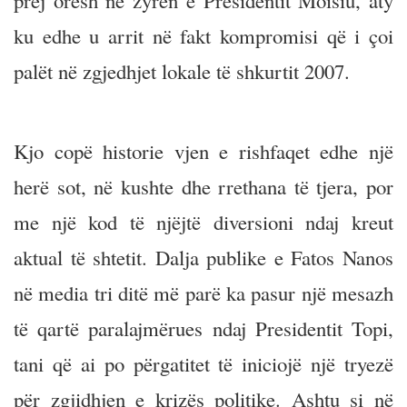
prej orësh në zyrën e Presidentit Moisiu, aty
ku edhe u arrit në fakt kompromisi që i çoi
palët në zgjedhjet lokale të shkurtit 2007.
Kjo copë historie vjen e rishfaqet edhe një
herë sot, në kushte dhe rrethana të tjera, por
me një kod të njëjtë diversioni ndaj kreut
aktual të shtetit. Dalja publike e Fatos Nanos
në media tri ditë më parë ka pasur një mesazh
të qartë paralajmërues ndaj Presidentit Topi,
tani që ai po përgatitet të iniciojë një tryezë
për zgjidhjen e krizës politike. Ashtu si në