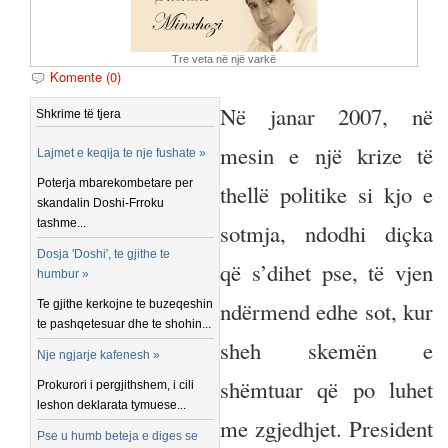
Tre veta në një varkë
Komente (0)
Në janar 2007, në
Shkrime të tjera
mesin e një krize të
Lajmet e keqija te nje fushate »
Poterja mbarekombetare per
thellë politike si kjo e
skandalin Doshi-Frroku
tashme...
sotmja, ndodhi diçka
Dosja 'Doshi', te gjithe te
që s’dihet pse, të vjen
humbur »
ndërmend edhe sot, kur
Te gjithe kerkojne te buzeqeshin
te pashqetesuar dhe te shohin...
sheh skemën e
Nje ngjarje kafenesh »
shëmtuar që po luhet
Prokurori i pergjithshem, i cili
leshon deklarata tymuese...
me zgjedhjet. President
Pse u humb beteja e diges se