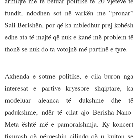
armiqtë më të betuar politikë të 20 vjetëve të
fundit, ndodhen sot në varkën me “pronar”
Sali Berishën, por që ka mbledhur prej kohësh
edhe ata të majtë që nuk e kanë më problem të
thonë se nuk do ta votojnë më partinë e tyre.
Axhenda e sotme politike, e cila buron nga
interesat e partive kryesore shqiptare, ka
modeluar aleanca të dukshme dhe të
padukshme, ndër të cilat ajo Berisha-Nano-
Meta është më e pamoralshmja. Ky koncert
figurash që përqeshin cilindo që u kujton se