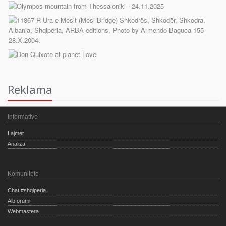
Reklama
Informative
Lajmet
Analiza
Komunitete
Chat #shqiperia
Albforumi
Webmastera