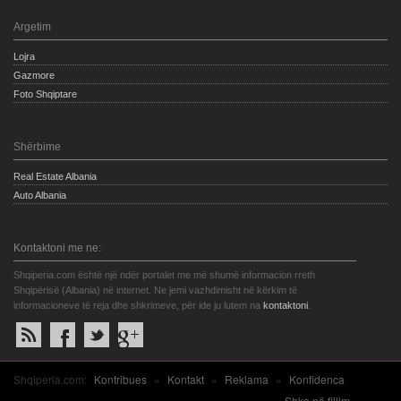
Argetim
Lojra
Gazmore
Foto Shqiptare
Shërbime
Real Estate Albania
Auto Albania
Kontaktoni me ne:
Shqiperia.com është një ndër portalet me më shumë informacion rreth
Shqipërisë (Albania) në internet. Ne jemi vazhdimisht në kërkim të
informacioneve të reja dhe shkrimeve, për ide ju lutem na
kontaktoni
.
Shqiperia.com:
Kontribues
»
Kontakt
»
Reklama
»
Konfidenca
Shko në fillim