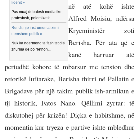
liqenit »
në atë kohë ishte
Pas muaj debatesh mediatike,
Alfred Moisiu, ndërsa
protestash, polemikash...
Rendi, nje instrumentalizim i
Kryeministër zoti
demshem politik »
Berisha. Për ata që e
Nuk ka ndermend te fashitet disi
zhurma qe po rrethon...
kanë harruar atë
periudhë kohore të mbarsur me tension dhe
retorikë luftarake, Berisha thirri në Pallatin e
Brigadave për një takim publik ish-armikun e
tij historik, Fatos Nano. Qëllimi zyrtar: të
diskutohej për krizën! Diçka e habitshme, në
momentin kur tryeza e partive ishte mbledhur