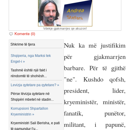
Vdekje gjakmarrjes qe akuzon!
Komente (0)
Nuk ka më justifikim
Shkrime të tjera
për gjakmarrjen
Shqiperia, nga Marksi tek
Engel-i »
barbare. Për të gjithë
Tashmë është një fakt i
rëndomtë të shohësh...
"ne". Kushdo qofsh,
Levizja qytetare pa qytetare? »
president, lider,
Përse lëvizja qytetare në
kryeministër, ministër,
Shqipëri mbetet në stadin...
Korrupsioni Shpartallon
fanatik, punëtor,
Kryeministrin »
militant, i papunë,
Kryeministri Sali Berisha, e pati
të pamundur t’u...