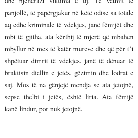
dhe njëherazi viktima e tij. Të vetmit të
panjollë, të papërgjakur në këtë odise sa totale
aq edhe kriminale të vdekjes, janë fëmijët dhe
mbi të gjitha, ata kërthij të mjerë që mbahen
mbyllur në mes të katër mureve dhe që për t‘i
shpëtuar dimrit të vdekjes, janë të dënuar të
braktisin diellin e jetës, gëzimin dhe lodrat e
saj. Mos të na gënjejë mendja se ata jetojnë,
sepse thelbi i jetës, është liria. Ata fëmijë
kanë lindur, por nuk jetojnë.