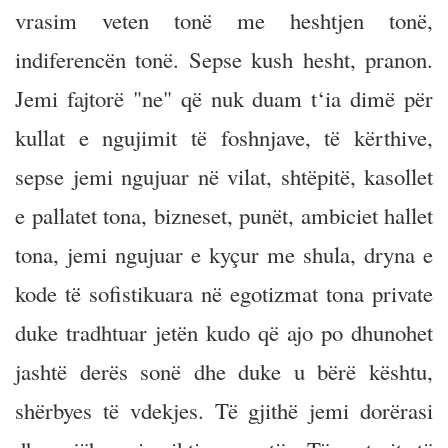
vrasim veten tonë me heshtjen tonë,
indiferencën tonë. Sepse kush hesht, pranon.
Jemi fajtorë "ne" që nuk duam t‘ia dimë për
kullat e ngujimit të foshnjave, të kërthive,
sepse jemi ngujuar në vilat, shtëpitë, kasollet
e pallatet tona, bizneset, punët, ambiciet hallet
tona, jemi ngujuar e kyçur me shula, dryna e
kode të sofistikuara në egotizmat tona private
duke tradhtuar jetën kudo që ajo po dhunohet
jashtë derës sonë dhe duke u bërë kështu,
shërbyes të vdekjes. Të gjithë jemi dorërasi