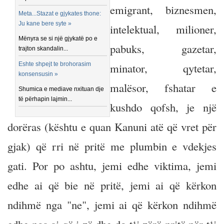
emigrant, biznesmen,
Meta...Stazat e gjykates thone:
Ju kane bere syte »
intelektual, milioner,
Mënyra se si një gjykatë po e
pabuks, gazetar,
trajton skandalin...
Eshte shpejt te brohorasim
minator, qytetar,
konsensusin »
malësor, fshatar e
Shumica e mediave nxituan dje
të përhapin lajmin...
kushdo qofsh, je një
dorëras (kështu e quan Kanuni atë që vret për
gjak) që rri në pritë me plumbin e vdekjes
gati. Por po ashtu, jemi edhe viktima, jemi
edhe ai që bie në pritë, jemi ai që kërkon
ndihmë nga "ne", jemi ai që kërkon ndihmë