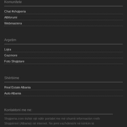
Komunitete
Chat #shqiperia
Albforumi
Webmastera
Argetim
Lojra
Gazmore
Foto Shqiptare
Shërbime
Real Estate Albania
Auto Albania
Kontaktoni me ne:
Shqiperia.com është një ndër portalet me më shumë informacion rreth
Shqipërisë (Albania) në internet. Ne jemi vazhdimisht në kërkim të