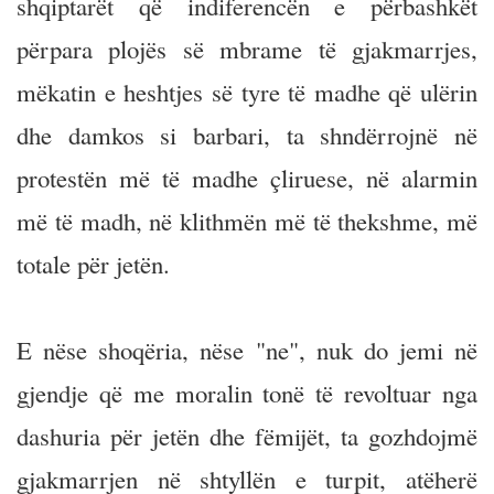
shqiptarët që indiferencën e përbashkët
përpara plojës së mbrame të gjakmarrjes,
mëkatin e heshtjes së tyre të madhe që ulërin
dhe damkos si barbari, ta shndërrojnë në
protestën më të madhe çliruese, në alarmin
më të madh, në klithmën më të thekshme, më
totale për jetën.
E nëse shoqëria, nëse "ne", nuk do jemi në
gjendje që me moralin tonë të revoltuar nga
dashuria për jetën dhe fëmijët, ta gozhdojmë
gjakmarrjen në shtyllën e turpit, atëherë