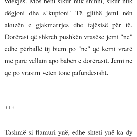
vdekjes. Mos bëni sikur nuk shihni, sikur nuk
dëgjoni dhe s‘kuptoni! Të gjithë jemi nën
akuzën e gjakmarrjes dhe fajësisë për të.
Dorërasi që shkreh pushkën vrasëse jemi "ne"
edhe përballë tij biem po "ne" që kemi vrarë
më parë vëllain apo babën e dorërasit. Jemi ne
që po vrasim veten tonë pafundësisht.
***
Tashmë si flamuri ynë, edhe shteti ynë ka dy