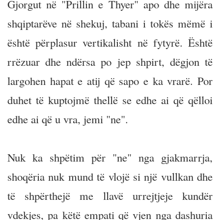
Gjorgut në "Prillin e Thyer" apo dhe mijëra
shqiptarëve në shekuj, tabani i tokës mëmë i
është përplasur vertikalisht në fytyrë. Është
rrëzuar dhe ndërsa po jep shpirt, dëgjon të
largohen hapat e atij që sapo e ka vrarë. Por
duhet të kuptojmë thellë se edhe ai që qëlloi
edhe ai që u vra, jemi "ne".
Nuk ka shpëtim për "ne" nga gjakmarrja,
shoqëria nuk mund të vlojë si një vullkan dhe
të shpërthejë me llavë urrejtjeje kundër
vdekjes, pa këtë empati që vjen nga dashuria