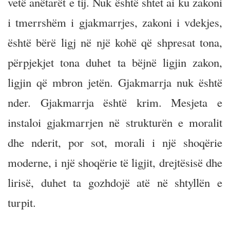
vetë anëtarët e tij. Nuk është shtet ai ku zakoni
i tmerrshëm i gjakmarrjes, zakoni i vdekjes,
është bërë ligj në një kohë që shpresat tona,
përpjekjet tona duhet ta bëjnë ligjin zakon,
ligjin që mbron jetën. Gjakmarrja nuk është
nder. Gjakmarrja është krim. Mesjeta e
instaloi gjakmarrjen në strukturën e moralit
dhe nderit, por sot, morali i një shoqërie
moderne, i një shoqërie të ligjit, drejtësisë dhe
lirisë, duhet ta gozhdojë atë në shtyllën e
turpit.