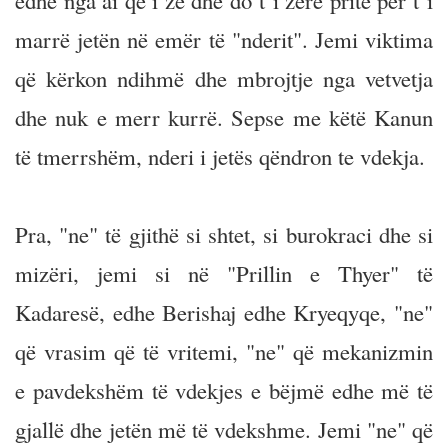
edhe nga ai që i zë dhe do t‘i zërë pritë për t‘i
marrë jetën në emër të "nderit". Jemi viktima
që kërkon ndihmë dhe mbrojtje nga vetvetja
dhe nuk e merr kurrë. Sepse me këtë Kanun
të tmerrshëm, nderi i jetës qëndron te vdekja.
Pra, "ne" të gjithë si shtet, si burokraci dhe si
mizëri, jemi si në "Prillin e Thyer" të
Kadaresë, edhe Berishaj edhe Kryeqyqe, "ne"
që vrasim që të vritemi, "ne" që mekanizmin
e pavdekshëm të vdekjes e bëjmë edhe më të
gjallë dhe jetën më të vdekshme. Jemi "ne" që