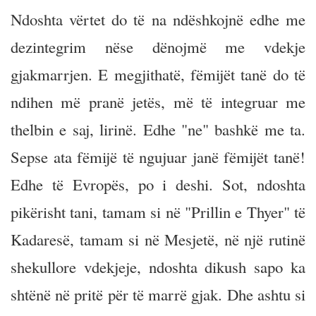
Ndoshta vërtet do të na ndëshkojnë edhe me
dezintegrim nëse dënojmë me vdekje
gjakmarrjen. E megjithatë, fëmijët tanë do të
ndihen më pranë jetës, më të integruar me
thelbin e saj, lirinë. Edhe "ne" bashkë me ta.
Sepse ata fëmijë të ngujuar janë fëmijët tanë!
Edhe të Evropës, po i deshi. Sot, ndoshta
pikërisht tani, tamam si në "Prillin e Thyer" të
Kadaresë, tamam si në Mesjetë, në një rutinë
shekullore vdekjeje, ndoshta dikush sapo ka
shtënë në pritë për të marrë gjak. Dhe ashtu si