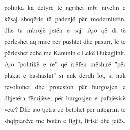
politika ka detyrë të ngrihet mbi nivelin e
kësaj shoqërie të padenjë për modernitetin,
dhe ta mbrojë jetën e saj. Ajo që di të
përleshet aq mirë për pushtet dhe pasuri, le të
përleshet edhe me Kanunin e Lekë Dukagjinit.
Ajo "politikë e re" që rrëfen mëshirë "për
plakat e hashashit" si nuk derdh lot, si nuk
revoltohet dhe proteston për burgosjen e
dhjetëra fëmijëve, për burgosjen e pafajësisë
vetë? Dhe ajo tjetra që betohet për integrim të
shqiptarëve me botën e ligjit, lirisë dhe jetës,