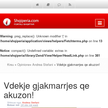
Shfaq
menun
Warning
: preg_replace(): Unknown modifier '{' in
/home/shqiperia/application/views/helpers/Fetchterms.php
on line
13
Notice
: compact(): Undefined variable: extras in
/home/shqiperia/library/Zend/View/Helper/HeadLink.php
on line
381
Kreu
»
Opinione
»
Andrea Stefani
» Vdekje gjakmarrjes qe akuzon!
Vdekje gjakmarrjes qe
akuzon!
Shkruar nga:
Andrea Stefani
Botuar më:
18 vite më parë