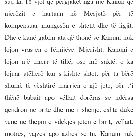
saj, ka 18 vjet që përgjaket nga një Kanun që
njerëzit e hartuan në Mesjetë për të
kompensuar mungesën e shtetit dhe të ligjit.
Dhe e kanë gabim ata që thonë se Kanuni nuk
lejon vrasjen e fëmijëve. Mjerisht, Kanuni e
lejon një tmerr të tillë, ose më saktë, e ka
lejuar atëherë kur s‘kishte shtet, për ta bërë
shumë të vështirë marrjen e një jete, për t‘i
thënë babait apo vëllait dorëras se ndërsa
qëndron në pritë dhe merr shenjë, është duke
vënë në thepin e vdekjes jetën e birit, vëllait,
motrës, vajzës apo axhës së tij. Kanuni nuk