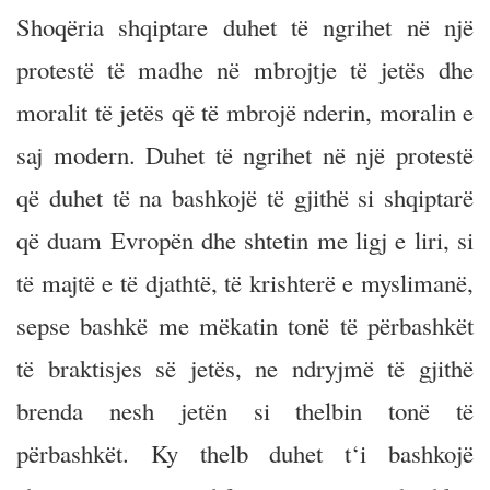
Shoqëria shqiptare duhet të ngrihet në një
protestë të madhe në mbrojtje të jetës dhe
moralit të jetës që të mbrojë nderin, moralin e
saj modern. Duhet të ngrihet në një protestë
që duhet të na bashkojë të gjithë si shqiptarë
që duam Evropën dhe shtetin me ligj e liri, si
të majtë e të djathtë, të krishterë e myslimanë,
sepse bashkë me mëkatin tonë të përbashkët
të braktisjes së jetës, ne ndryjmë të gjithë
brenda nesh jetën si thelbin tonë të
përbashkët. Ky thelb duhet t‘i bashkojë