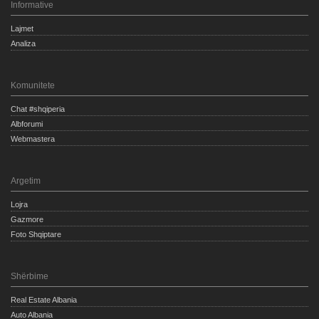
Informative
Lajmet
Analiza
Komunitete
Chat #shqiperia
Albforumi
Webmastera
Argetim
Lojra
Gazmore
Foto Shqiptare
Shërbime
Real Estate Albania
Auto Albania