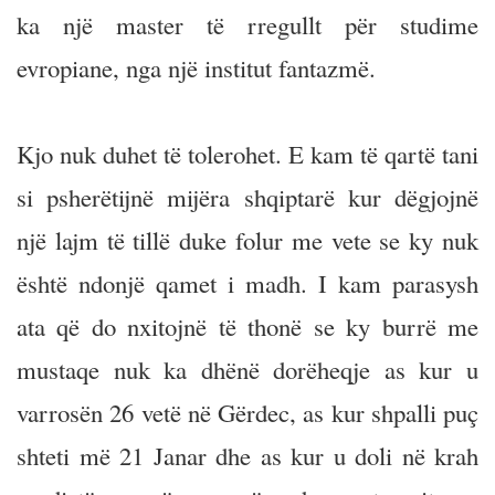
ka një master të rregullt për studime
evropiane, nga një institut fantazmë.
Kjo nuk duhet të tolerohet. E kam të qartë tani
si psherëtijnë mijëra shqiptarë kur dëgjojnë
një lajm të tillë duke folur me vete se ky nuk
është ndonjë qamet i madh. I kam parasysh
ata që do nxitojnë të thonë se ky burrë me
mustaqe nuk ka dhënë dorëheqje as kur u
varrosën 26 vetë në Gërdec, as kur shpalli puç
shteti më 21 Janar dhe as kur u doli në krah