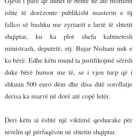
Gjesti i parë që duhet të bënte në atë moment
ishte të dorëzonte publikisht masterin e tij
fallco së bashku me zyrtarët e lartë të shtetit
shqiptar, ku ka plot shefa kabinetesh
ministrash, deputetë, etj. Bujar Nishani nuk e
ka bërë. Edhe këtu mund ta justifikojmë sërish
duke bërë humor me të, se i vjen turp që i
shkuan 500 euro dëm dhe disa ditë sorollatje
derisa ka marrë në dorë atë copë letër.
Deri këtu ai është një viktimë qesharake për
nivelin që përfaqëson në shtetin shqiptar.