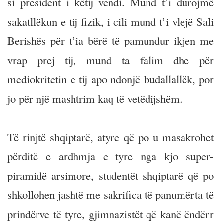
si president i këtij vendi. Mund t’i durojmë
sakatllëkun e tij fizik, i cili mund t’i vlejë Sali
Berishës për t’ia bërë të pamundur ikjen me
vrap prej tij, mund ta falim dhe për
mediokritetin e tij apo ndonjë budallallëk, por
jo për një mashtrim kaq të vetëdijshëm.
Të rinjtë shqiptarë, atyre që po u masakrohet
përditë e ardhmja e tyre nga kjo super-
piramidë arsimore, studentët shqiptarë që po
shkollohen jashtë me sakrifica të panumërta të
prindërve të tyre, gjimnazistët që kanë ëndërr