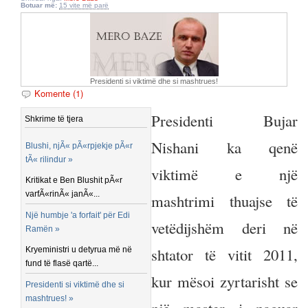
Botuar më:
15 vite më parë
Presidenti si viktimë dhe si mashtrues!
Komente (1)
Presidenti Bujar
Shkrime të tjera
Nishani ka qenë
Blushi, njÃ« pÃ«rpjekje pÃ«r
tÃ« rilindur »
viktimë e një
Kritikat e Ben Blushit pÃ«r
varfÃ«rinÃ« janÃ«...
mashtrimi thuajse të
Një humbje 'a forfait' për Edi
vetëdijshëm deri në
Ramën »
shtator të vitit 2011,
Kryeministri u detyrua më në
fund të flasë qartë...
kur mësoi zyrtarisht se
Presidenti si viktimë dhe si
mashtrues! »