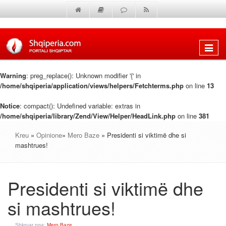
Shfaq
menun
Warning
: preg_replace(): Unknown modifier '{' in
/home/shqiperia/application/views/helpers/Fetchterms.php
on line
13
Notice
: compact(): Undefined variable: extras in
/home/shqiperia/library/Zend/View/Helper/HeadLink.php
on line
381
Kreu
»
Opinione
»
Mero Baze
» Presidenti si viktimë dhe si
mashtrues!
Presidenti si viktimë dhe
si mashtrues!
Shkruar nga:
Mero Baze