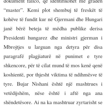
dokument fallco, që identifikohet me gradën
“master”. Kemi plot shembuj të freskët të
kohëve të fundit kur në Gjermani dhe Hungari
janë bërë beteja të mëdha publike derisa
Presidenti hungarez dhe ministri gjerman i
Mbrojtjes u larguan nga detyra për disa
paragrafë plagjiaturë në punimet e tyre
shkencore, për të cilat mund të mos kenë qenë
koshientë, por thjesht viktima të ndihmësve të
tyre. Bujar Nishani është një mashtrues i
vetëdijshëm, nëse është i aftë nga ana
shëndetësore. Ai na ka mashtruar zyrtarisht se