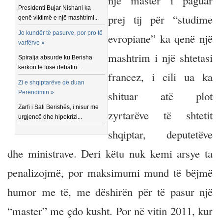
një master i paguar
Presidenti Bujar Nishani ka
prej tij për “studime
qenë viktimë e një mashtrimi...
Jo kundër të pasurve, por pro të
evropiane” ka qenë një
varfërve »
mashtrim i një shtetasi
Spiralja absurde ku Berisha
kërkon të fusë debatin...
francez, i cili ua ka
Zi e shqiptarëve që duan
shituar atë plot
Perëndimin »
Zarfi i Sali Berishës, i nisur me
zyrtarëve të shtetit
urgjencë dhe hipokrizi...
shqiptar, deputetëve
dhe ministrave. Deri këtu nuk kemi arsye ta
penalizojmë, por maksimumi mund të bëjmë
humor me të, me dëshirën për të pasur një
“master” me çdo kusht. Por në vitin 2011, kur