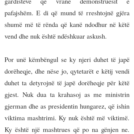
gardistëve që vranë demonstruesit e
pafajshëm. E di që mund të rreshtojnë gjëra
shumë më të rënda që kanë ndodhur në këtë
vend dhe nuk është ndëshkuar askush.
Por unë këmbëngul se ky njeri duhet të japë
dorëheqje, dhe nëse jo, qytetarët e këtij vendi
duhet ta detyrojnë të japë dorëheqje për këtë
gjest. Nuk dua ta krahasoj as me ministrin
gjerman dhe as presidentin hungarez, që ishin
viktima mashtrimi. Ky nuk është më viktimë.
Ky është një mashtrues që po na gënjen ne.